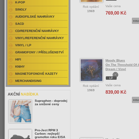
K-POP
Vaše cena
Rok vydání
SINGLY
1969
769,00 Kč
AUDIOFILSKÉ NAHRÁVKY
SACD
CD/REFERENČNÍ NAHRÁVKY
VINYL/REFERENČNÍ NAHRÁVKY
VINYL / LP
GRAMOFONY / PŘÍSLUŠENSTVÍ
HIFI
Moody Blues
On The Threshold Of 
KNIHY
Dream / Vinyl
MAGNETOFONOVÉ KAZETY
MERCHANDISING
Vaše cena
Rok vydání
1969
839,00 Kč
AKČNÍ
NABÍDKA
Supraphon - doprodej
za snížené ceny
Pro-Ject RPM 3
Carbon: nejlepší
gramofon roku EISA