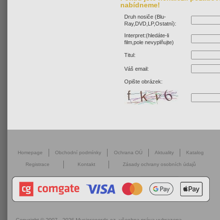
nabídneme!
Druh nosiče (Blu-
Ray,DVD,LP,Ostatní):
Interpret:(hledáte-li
film,pole nevyplňujte)
Titul:
Váš email:
Opište obrázek:
Homepage
Obchodní podmínky
Ochrana OÚ
Aktuality
Katalog
Registrace
Kontakt
Zásady ochrany osobních údajů
Copyright © 2007 - 2026
Musicrecords.cz
, všechna práva vyhrazena.