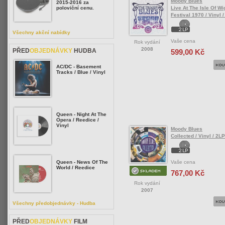
Moody Blues
2015-2016 za
Live At The Isle Of Wi
poloviční cenu.
Festival 1970 / Vinyl /
Všechny akční nabídky
Vaše cena
Rok vydání
2008
PŘED
OBJEDNÁVKY
HUDBA
599,00 Kč
AC/DC - Basement
Tracks / Blue / Vinyl
Queen - Night At The
Opera / Reedice /
Vinyl
Moody Blues
Collected / Vinyl / 2LP
Vaše cena
Queen - News Of The
World / Reedice
767,00 Kč
Rok vydání
2007
Všechny předobjednávky - Hudba
PŘED
OBJEDNÁVKY
FILM