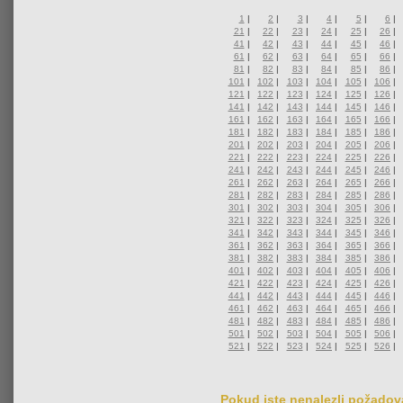
1
|
2
|
3
|
4
|
5
|
6
|
21
|
22
|
23
|
24
|
25
|
26
|
41
|
42
|
43
|
44
|
45
|
46
|
61
|
62
|
63
|
64
|
65
|
66
|
81
|
82
|
83
|
84
|
85
|
86
|
101
|
102
|
103
|
104
|
105
|
106
|
121
|
122
|
123
|
124
|
125
|
126
|
141
|
142
|
143
|
144
|
145
|
146
|
161
|
162
|
163
|
164
|
165
|
166
|
181
|
182
|
183
|
184
|
185
|
186
|
201
|
202
|
203
|
204
|
205
|
206
|
221
|
222
|
223
|
224
|
225
|
226
|
241
|
242
|
243
|
244
|
245
|
246
|
261
|
262
|
263
|
264
|
265
|
266
|
281
|
282
|
283
|
284
|
285
|
286
|
301
|
302
|
303
|
304
|
305
|
306
|
321
|
322
|
323
|
324
|
325
|
326
|
341
|
342
|
343
|
344
|
345
|
346
|
361
|
362
|
363
|
364
|
365
|
366
|
381
|
382
|
383
|
384
|
385
|
386
|
401
|
402
|
403
|
404
|
405
|
406
|
421
|
422
|
423
|
424
|
425
|
426
|
441
|
442
|
443
|
444
|
445
|
446
|
461
|
462
|
463
|
464
|
465
|
466
|
481
|
482
|
483
|
484
|
485
|
486
|
501
|
502
|
503
|
504
|
505
|
506
|
521
|
522
|
523
|
524
|
525
|
526
|
Pokud jste nenalezli požadova