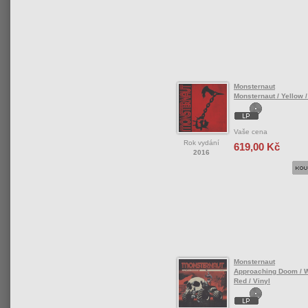
Monsternaut
Monsternaut / Yellow /
Vaše cena
Rok vydání
619,00 Kč
2016
Monsternaut
Approaching Doom / W
Red / Vinyl