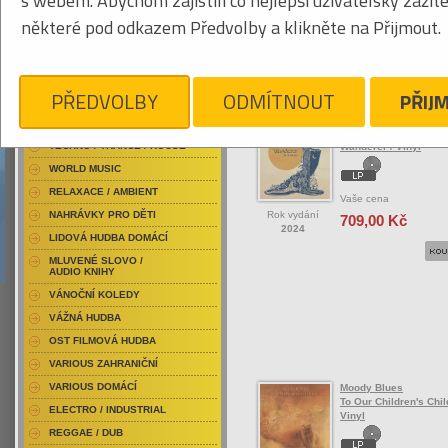
s webem. Abychom zajistili co nejlepší uživatelský zážit
RAP / HIP HOP DOMÁCÍ
některé pod odkazem Předvolby a klikněte na Přijmout.
RAP / HIP HOP ZAHRANIČNÍ
BLU-RAY / HUDBA
Tabulkový výpis
DVD / HUDBA
PŘEDVOLBY
ODMÍTNOUT
PŘIJ
ROCK/POP ZAHRANIČ
PUNK / HARDCORE
ACID JAZZ / TRIP HOP
Moody Ruth
TECHNO / TRANCE / HOUSE
Wanderer / Vinyl
WORLD MUSIC
RELAXACE / AMBIENT
Vaše cena
Rok vydání
NAHRÁVKY PRO DĚTI
709,00 Kč
2024
LIDOVÁ HUDBA DOMÁCÍ
MLUVENÉ SLOVO /
AUDIO KNIHY
VÁNOČNÍ KOLEDY
VÁŽNÁ HUDBA
OST FILMOVÁ HUDBA
VARIOUS ZAHRANIČNÍ
VARIOUS DOMÁCÍ
Moody Blues
To Our Children's Chil
ELECTRO / INDUSTRIAL
Vinyl
REGGAE / DUB