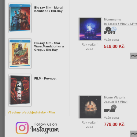
Blu-ray film - Mortal
Kombat 2 / Blu-Ray
Monuments
In Stasis / Vinyl / LP
Vaše cena
Blu-ray film - Star
Rok vydání
519,00 Kč
Wars:Mandalorian a
2022
Grogu / Blu-Ray
FILM - Pevnost
Monte Victoria
Jaguar II / Vinyl
Všechny předobjednávky - Film
Vaše cena
Rok vydání
779,00 Kč
2023