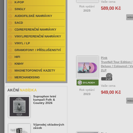
Vaše cena
K-POP
Rok vydání
589,00 Kč
SINGLY
2025
AUDIOFILSKÉ NAHRÁVKY
SACD
CD/REFERENČNÍ NAHRÁVKY
VINYL/REFERENČNÍ NAHRÁVKY
VINYL / LP
GRAMOFONY / PŘÍSLUŠENSTVÍ
HIFI
Pink
Trustfall:Tour Edition /
KNIHY
Deluxe / Coloured / Vi
2LP
MAGNETOFONOVÉ KAZETY
MERCHANDISING
Vaše cena
Rok vydání
AKČNÍ
NABÍDKA
949,00 Kč
2023
Supraphon letní
kampaň Folk &
Country 2026
Výprodej skladových
zásob