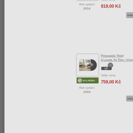
Rok vydání
819,00 Kč
2014
Pineapple Thief
It Leads To This / Viny
Vaše cena
759,00 Kč
Rok vydání
2024