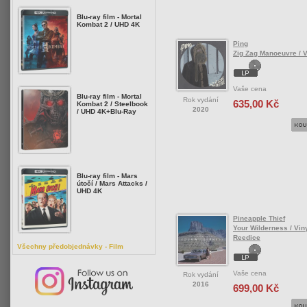
Blu-ray film - Mortal
Kombat 2 / UHD 4K
Ping
Zig Zag Manoeuvre / V
Vaše cena
Blu-ray film - Mortal
Rok vydání
635,00 Kč
Kombat 2 / Steelbook
2020
/ UHD 4K+Blu-Ray
Blu-ray film - Mars
útočí / Mars Attacks /
UHD 4K
Pineapple Thief
Your Wilderness / Viny
Reedice
Všechny předobjednávky - Film
Vaše cena
Rok vydání
2016
699,00 Kč