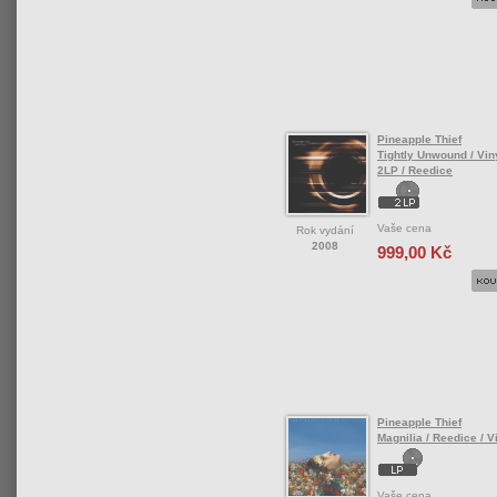
Pineapple Thief
Tightly Unwound / Viny
2LP / Reedice
Vaše cena
Rok vydání
2008
999,00 Kč
Pineapple Thief
Magnilia / Reedice / V
Vaše cena