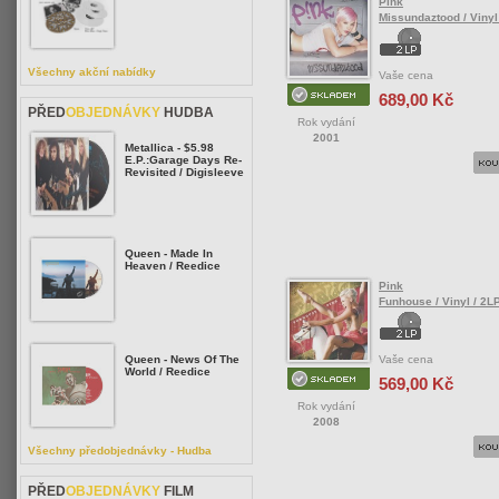
Pink
Missundaztood / Vinyl
Všechny akční nabídky
Vaše cena
689,00 Kč
PŘED
OBJEDNÁVKY
HUDBA
Rok vydání
2001
Metallica - $5.98
E.P.:Garage Days Re-
Revisited / Digisleeve
Queen - Made In
Heaven / Reedice
Pink
Funhouse / Vinyl / 2L
Vaše cena
Queen - News Of The
World / Reedice
569,00 Kč
Rok vydání
2008
Všechny předobjednávky - Hudba
PŘED
OBJEDNÁVKY
FILM