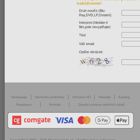
nabídneme!
Druh nosiče (Blu-
Ray,DVD,LP,Ostatní):
Interpret:(hledáte-li
film,pole nevyplňujte)
Titul:
Váš email:
Opište obrázek:
Homepage
Obchodní podmínky
Ochrana OÚ
Aktuality
Katalog
Registrace
Kontakt
Zásady ochrany osobních údajů
Copyright © 2007 - 2026
Musicrecords.cz
, všechna práva vyhrazena.