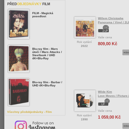
PŘED
OBJEDNÁVKY
FILM
FILM - Magická
posedlost
Willem Christophe
Panorama / Vinyl / 2L
Vaše cena
Rok vydání
809,00 Kč
2022
Blu-ray film - Mars
útočí / Mars Attacks /
Steelbook / UHD
4K+Blu-Ray
Blu-ray film - Barbar /
UHD 4K+Blu-Ray
Wilde Kim
Love Moves / Picture /
Vaše cena
Všechny předobjednávky - Film
Rok vydání
1 059,00 Kč
1990