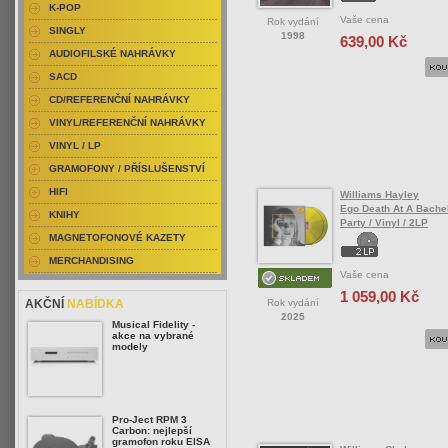
K-POP
Vaše cena
Rok vydání
SINGLY
1998
639,00 Kč
AUDIOFILSKÉ NAHRÁVKY
SACD
CD/REFERENČNÍ NAHRÁVKY
VINYL/REFERENČNÍ NAHRÁVKY
VINYL / LP
GRAMOFONY / PŘÍSLUŠENSTVÍ
HIFI
Williams Hayley
Ego Death At A Bachel
KNIHY
Party / Vinyl / 2LP
MAGNETOFONOVÉ KAZETY
MERCHANDISING
Vaše cena
1 059,00 Kč
Rok vydání
AKČNÍ
NABÍDKA
2025
Musical Fidelity -
akce na vybrané
modely
Pro-Ject RPM 3
Carbon: nejlepší
gramofon roku EISA