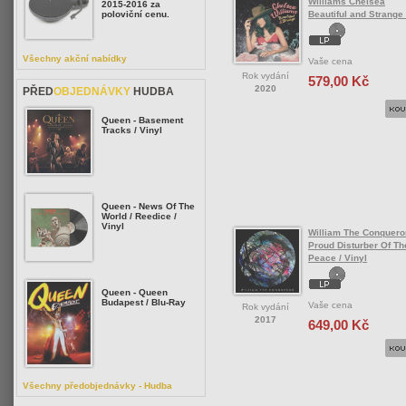
Williams Chelsea
2015-2016 za
Beautiful and Strange 
poloviční cenu.
Všechny akční nabídky
Vaše cena
Rok vydání
579,00 Kč
2020
PŘED
OBJEDNÁVKY
HUDBA
Queen - Basement
Tracks / Vinyl
Queen - News Of The
World / Reedice /
Vinyl
William The Conquero
Proud Disturber Of Th
Peace / Vinyl
Queen - Queen
Budapest / Blu-Ray
Vaše cena
Rok vydání
2017
649,00 Kč
Všechny předobjednávky - Hudba