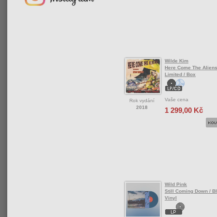
Wilde Kim
Here Come The Aliens
Limited / Box
Vaše cena
Rok vydání
2018
1 299,00 Kč
Wild Pink
Still Coming Down / Bl
Vinyl