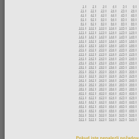
1
|
2
|
3
|
4
|
5
|
6
|
21
|
22
|
23
|
24
|
25
|
26
|
41
|
42
|
43
|
44
|
45
|
46
|
61
|
62
|
63
|
64
|
65
|
66
|
81
|
82
|
83
|
84
|
85
|
86
|
101
|
102
|
103
|
104
|
105
|
106
|
121
|
122
|
123
|
124
|
125
|
126
|
141
|
142
|
143
|
144
|
145
|
146
|
161
|
162
|
163
|
164
|
165
|
166
|
181
|
182
|
183
|
184
|
185
|
186
|
201
|
202
|
203
|
204
|
205
|
206
|
221
|
222
|
223
|
224
|
225
|
226
|
241
|
242
|
243
|
244
|
245
|
246
|
261
|
262
|
263
|
264
|
265
|
266
|
281
|
282
|
283
|
284
|
285
|
286
|
301
|
302
|
303
|
304
|
305
|
306
|
321
|
322
|
323
|
324
|
325
|
326
|
341
|
342
|
343
|
344
|
345
|
346
|
361
|
362
|
363
|
364
|
365
|
366
|
381
|
382
|
383
|
384
|
385
|
386
|
401
|
402
|
403
|
404
|
405
|
406
|
421
|
422
|
423
|
424
|
425
|
426
|
441
|
442
|
443
|
444
|
445
|
446
|
461
|
462
|
463
|
464
|
465
|
466
|
481
|
482
|
483
|
484
|
485
|
486
|
501
|
502
|
503
|
504
|
505
|
506
|
521
|
522
|
523
|
524
|
525
|
526
|
Pokud jste nenalezli požadova