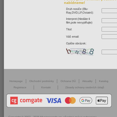
nabídneme!
Druh nosiče (Blu-
Ray,DVD,LP,Ostatní):
Interpret:(hledáte-li
film,pole nevyplňujte)
Titul:
Váš email:
Opište obrázek:
Homepage
Obchodní podmínky
Ochrana OÚ
Aktuality
Katalog
Registrace
Kontakt
Zásady ochrany osobních údajů
Copyright © 2007 - 2026
Musicrecords.cz
, všechna práva vyhrazena.