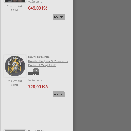
Vaše cena
Rok vydání
649,00 Kč
2024
Royal Republic
Double Ep (Hits & Pieces... /
Picture / Vinyl / 2LP
Vaše cena
Rok vydání
2023
729,00 Kč