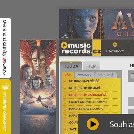
SHOWROOM
HUDBA
FILM
H
VŠE
NOVINKY
VE SLEVĚ
NEJPRODÁVANĚJŠÍ
ROCK / POP DOMÁCÍ
ROCK / POP ZAHRANIČNÍ
FOLK / COUNTRY DOMÁCÍ
HARD & HEAVY DOMÁCÍ
HARD & HEAVY ZAHRANIČNÍ
Souhla
COUNTRY
JAZZ / BLUES