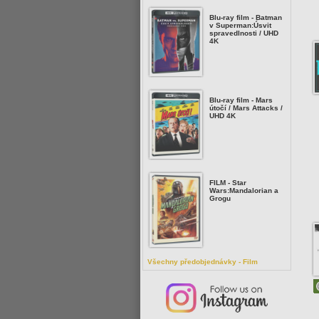
Blu-ray film - Batman
v Superman:Úsvit
spravedlnosti / UHD
4K
Blu-ray film - Mars
útočí / Mars Attacks /
UHD 4K
FILM - Star
Wars:Mandalorian a
Grogu
Všechny předobjednávky - Film