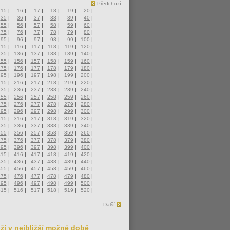
Předchozí
15
|
16
|
17
|
18
|
19
|
20
|
35
|
36
|
37
|
38
|
39
|
40
|
55
|
56
|
57
|
58
|
59
|
60
|
75
|
76
|
77
|
78
|
79
|
80
|
95
|
96
|
97
|
98
|
99
|
100
|
115
|
116
|
117
|
118
|
119
|
120
|
135
|
136
|
137
|
138
|
139
|
140
|
155
|
156
|
157
|
158
|
159
|
160
|
175
|
176
|
177
|
178
|
179
|
180
|
195
|
196
|
197
|
198
|
199
|
200
|
215
|
216
|
217
|
218
|
219
|
220
|
235
|
236
|
237
|
238
|
239
|
240
|
255
|
256
|
257
|
258
|
259
|
260
|
275
|
276
|
277
|
278
|
279
|
280
|
295
|
296
|
297
|
298
|
299
|
300
|
315
|
316
|
317
|
318
|
319
|
320
|
335
|
336
|
337
|
338
|
339
|
340
|
355
|
356
|
357
|
358
|
359
|
360
|
375
|
376
|
377
|
378
|
379
|
380
|
395
|
396
|
397
|
398
|
399
|
400
|
415
|
416
|
417
|
418
|
419
|
420
|
435
|
436
|
437
|
438
|
439
|
440
|
455
|
456
|
457
|
458
|
459
|
460
|
475
|
476
|
477
|
478
|
479
|
480
|
495
|
496
|
497
|
498
|
499
|
500
|
515
|
516
|
517
|
518
|
519
|
520
|
Další
ží v nejbližší možné době