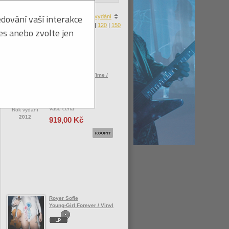
dování vaší interakce
a
|
ceny
|
zboží skladem
|
roku vydání
Produktů na stránku:
30
|
60
|
90
|
120
|
150
ies anebo zvolte jen
RPWL
Beyond Man And Time /
Vinyl / 2LP
Vaše cena
Rok vydání
2012
919,00 Kč
Royer Sofie
Young-Girl Forever / Vinyl