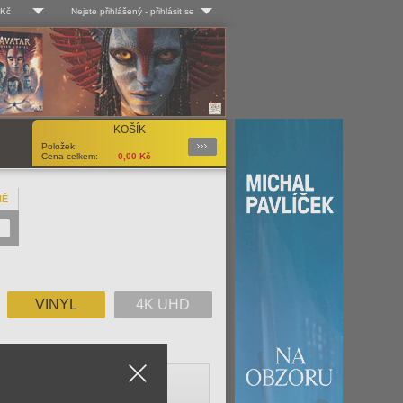
 Kč
Nejste přihlášený
-
přihlásit se
 Kč
Log-in
 EUR
Uživ. jméno:
KOŠÍK
Podrobnosti
Položek:
Heslo:
Cena celkem:
0,00
Kč
NĚ
Registrace
Zapomenuté heslo?
VINYL
4K UHD
Close
V
W
X
Y
Z
Vše