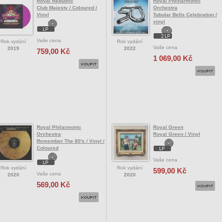
Royal Republic
Royal Philharmonic
Club Majesty / Coloured /
Orchestra
Vinyl
Tubular Bells Celebration /
vinyl
Vaše cena
Rok vydání
Rok vydání
Vaše cena
2019
2022
759,00 Kč
1 069,00 Kč
Royal Philarmonic
Royal Green
Orchestra
Royal Green / Vinyl
Remember The 80's / Vinyl /
Coloured
Vaše cena
Rok vydání
Rok vydání
599,00 Kč
Vaše cena
2020
2020
569,00 Kč