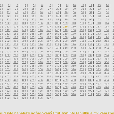
1
|
2
|
3
|
4
|
5
|
6
|
7
|
8
|
9
|
10
|
11
|
12
|
13
|
14
|
1
|
22
|
23
|
24
|
25
|
26
|
27
|
28
|
29
|
30
|
31
|
32
|
33
|
34
|
1
|
42
|
43
|
44
|
45
|
46
|
47
|
48
|
49
|
50
|
51
|
52
|
53
|
54
|
1
|
62
|
63
|
64
|
65
|
66
|
67
|
68
|
69
|
70
|
71
|
72
|
73
|
74
|
1
|
82
|
83
|
84
|
85
|
86
|
87
|
88
|
89
|
90
|
91
|
92
|
93
|
94
|
1
|
102
|
103
|
104
|
105
|
106
|
107
|
108
|
109
|
110
|
111
|
112
|
113
|
114
|
1
|
122
|
123
|
124
|
125
|
126
|
127
|
128
|
129
|
130
|
131
|
132
|
133
|
134
|
1
|
142
|
143
|
144
|
145
|
146
|
147
|
148
|
149
|
150
|
151
|
152
|
153
|
154
|
1
|
162
|
163
|
164
|
165
|
166
|
167
|
168
|
169
|
170
|
171
|
172
|
173
|
174
|
1
|
182
|
183
|
184
|
185
|
186
|
187
|
188
|
189
|
190
|
191
|
192
|
193
|
194
|
1
|
202
|
203
|
204
|
205
|
206
|
207
|
208
|
209
|
210
|
211
|
212
|
213
|
214
|
1
|
222
|
223
|
224
|
225
|
226
|
227
|
228
|
229
|
230
|
231
|
232
|
233
|
234
|
1
|
242
|
243
|
244
|
245
|
246
|
247
|
248
|
249
|
250
|
251
|
252
|
253
|
254
|
1
|
262
|
263
|
264
|
265
|
266
|
267
|
268
|
269
|
270
|
271
|
272
|
273
|
274
|
1
|
282
|
283
|
284
|
285
|
286
|
287
|
288
|
289
|
290
|
291
|
292
|
293
|
294
|
1
|
302
|
303
|
304
|
305
|
306
|
307
|
308
|
309
|
310
|
311
|
312
|
313
|
314
|
1
|
322
|
323
|
324
|
325
|
326
|
327
|
328
|
329
|
330
|
331
|
332
|
333
|
334
|
1
|
342
|
343
|
344
|
345
|
346
|
347
|
348
|
349
|
350
|
351
|
352
|
353
|
354
|
1
|
362
|
363
|
364
|
365
|
366
|
367
|
368
|
369
|
370
|
371
|
372
|
373
|
374
|
1
|
382
|
383
|
384
|
385
|
386
|
387
|
388
|
389
|
390
|
391
|
392
|
393
|
394
|
1
|
402
|
403
|
404
|
405
|
406
|
407
|
408
|
409
|
410
|
411
|
412
|
413
|
414
|
1
|
422
|
423
|
424
|
425
|
426
|
427
|
428
|
429
|
430
|
431
|
432
|
433
|
434
|
1
|
442
|
443
|
444
|
445
|
446
|
447
|
448
|
449
|
450
|
451
|
452
|
453
|
454
|
1
|
462
|
463
|
464
|
465
|
466
|
467
|
468
|
469
|
470
|
471
|
472
|
473
|
474
|
1
|
482
|
483
|
484
|
485
|
486
|
487
|
488
|
489
|
490
|
491
|
492
|
493
|
494
|
1
|
502
|
503
|
504
|
505
|
506
|
507
|
508
|
509
|
510
|
511
|
512
|
513
|
514
|
1
|
522
|
523
|
524
|
525
|
526
|
527
|
ud jste nenalezli požadovaný titul, vyplňte tabulku a my Vám zbo