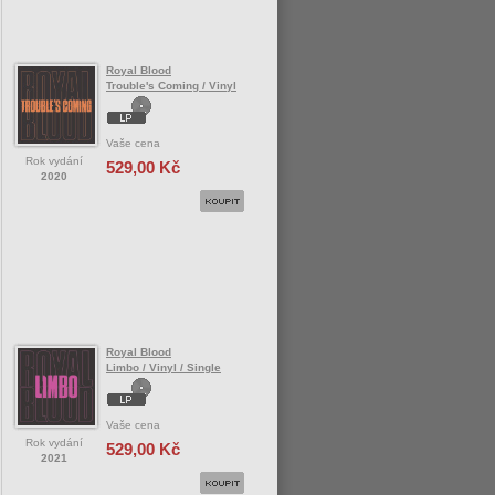
Royal Blood
Trouble's Coming / Vinyl
Vaše cena
Rok vydání
529,00 Kč
2020
Royal Blood
Limbo / Vinyl / Single
Vaše cena
Rok vydání
529,00 Kč
2021