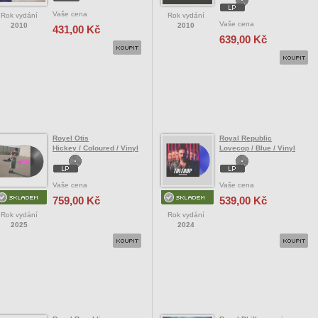
Vaše cena
Rok vydání
Rok vydání
Vaše cena
2010
2010
431,00 Kč
639,00 Kč
Royel Otis
Royal Republic
Hickey / Coloured / Vinyl
Lovecop / Blue / Vinyl
Vaše cena
Vaše cena
759,00 Kč
539,00 Kč
Rok vydání
Rok vydání
2025
2024