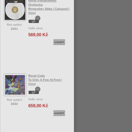
Royal Philharmonic
Orchestra
Remember Abba / Coloured /
Vinyl
Rok vydání
Vaše cena
2021
569,00 Kč
Royal Coda
To Only A Few At First /
Vinyl
Vaše cena
Rok vydání
2022
659,00 Kč