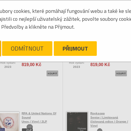
bory cookies, které pomáhají fungování webu a také ke sle
Seřadit podle:
jmén
stili co nejlepší uživatelský zážitek, povolte soubory cook
Tabulkový výpis
Předvolby a klikněte na Přijmout.
OCK/POP ZAHRANIČNÍ
RPWL
RPWL
Crime Scene / Red / Vinyl
Crime Scene / Blue / Vinyl
ODMÍTNOUT
PŘIJMOUT
Vaše cena
Vaše cena
Rok vydání
Rok vydání
819,00 Kč
819,00 Kč
2023
2023
RPA & United Nations Of
Royksopp
Sound
Senior / Limitovaná
Unos / Vinyl / 2LP
číslovaná edice / Orange /
Vinyl