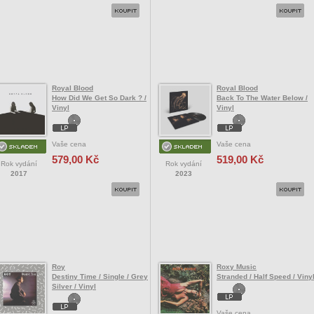
Royal Blood
Royal Blood
How Did We Get So Dark ? /
Back To The Water Below /
Vinyl
Vinyl
Vaše cena
Vaše cena
579,00 Kč
519,00 Kč
Rok vydání
Rok vydání
2017
2023
Roy
Roxy Music
Destiny Time / Single / Grey
Stranded / Half Speed / Viny
Silver / Vinyl
Vaše cena