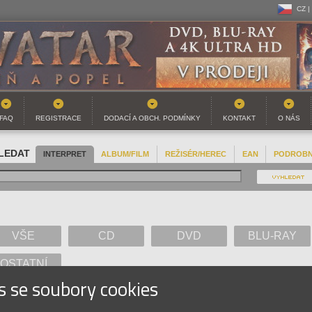
CZ |
CZ |
SK |
FAQ
REGISTRACE
DODACÍ A OBCH. PODMÍNKY
KONTAKT
O NÁS
LEDAT
INTERPRET
ALBUM/FILM
REŽISÉR/HEREC
EAN
PODROB
VŠE
CD
DVD
BLU-RAY
OSTATNÍ
s se soubory cookies
A
B
C
D
E
F
G
H
I
J
K
L
M
N
O
P
Q
R
S
T
U