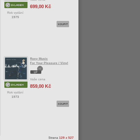
699,00 Kč
Rok vydání
1975
Roxy Music
For Your Pleasure / Vinyl
Vaše cena
859,00 Kč
Rok vydání
1973
Strana
129 z 527