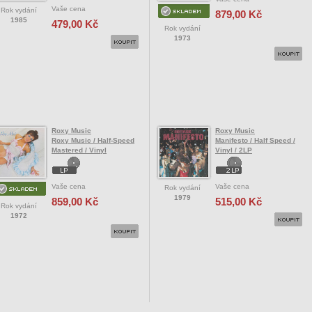
Vaše cena
Rok vydání
879,00 Kč
1985
479,00 Kč
Rok vydání
1973
Roxy Music
Roxy Music
Roxy Music / Half-Speed
Manifesto / Half Speed /
Mastered / Vinyl
Vinyl / 2LP
Vaše cena
Vaše cena
Rok vydání
1979
859,00 Kč
515,00 Kč
Rok vydání
1972