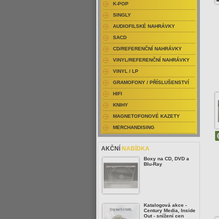
K-POP
SINGLY
AUDIOFILSKÉ NAHRÁVKY
SACD
CD/REFERENČNÍ NAHRÁVKY
VINYL/REFERENČNÍ NAHRÁVKY
VINYL / LP
GRAMOFONY / PŘÍSLUŠENSTVÍ
HIFI
KNIHY
MAGNETOFONOVÉ KAZETY
MERCHANDISING
AKČNÍ
NABÍDKA
Boxy na CD, DVD a
Blu-Ray
Katalogová akce -
Century Media, Inside
Out - snížení cen