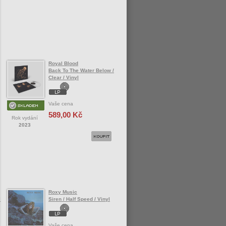
Royal Blood
Back To The Water Below /
Clear / Vinyl
Vaše cena
589,00 Kč
Rok vydání
2023
Roxy Music
l
Siren / Half Speed / Vinyl
Vaše cena