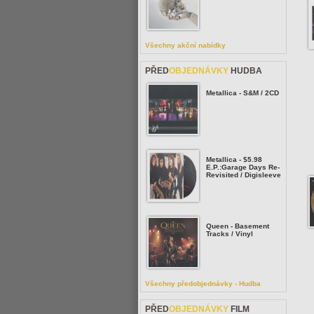
Všechny akční nabídky
PŘED
OBJEDNÁVKY
HUDBA
Metallica - S&M / 2CD
Metallica - $5.98
E.P.:Garage Days Re-
Revisited / Digisleeve
Queen - Basement
Tracks / Vinyl
Všechny předobjednávky - Hudba
PŘED
OBJEDNÁVKY
FILM