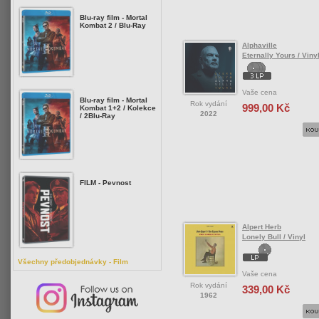
Blu-ray film - Mortal
Kombat 2 / Blu-Ray
Alphaville
Eternally Yours / Viny
Vaše cena
Blu-ray film - Mortal
Rok vydání
999,00 Kč
Kombat 1+2 / Kolekce
2022
/ 2Blu-Ray
FILM - Pevnost
Alpert Herb
Lonely Bull / Vinyl
Všechny předobjednávky - Film
Vaše cena
Rok vydání
339,00 Kč
1962