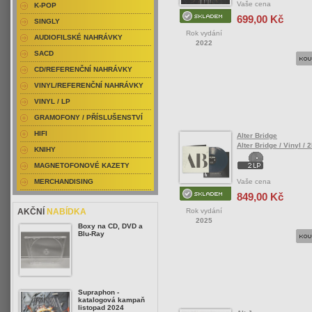
Vaše cena
K-POP
699,00 Kč
SINGLY
Rok vydání
AUDIOFILSKÉ NAHRÁVKY
2022
SACD
CD/REFERENČNÍ NAHRÁVKY
VINYL/REFERENČNÍ NAHRÁVKY
VINYL / LP
GRAMOFONY / PŘÍSLUŠENSTVÍ
HIFI
Alter Bridge
Alter Bridge / Vinyl / 
KNIHY
MAGNETOFONOVÉ KAZETY
Vaše cena
MERCHANDISING
849,00 Kč
Rok vydání
AKČNÍ
NABÍDKA
2025
Boxy na CD, DVD a
Blu-Ray
Supraphon -
katalogová kampaň
listopad 2024