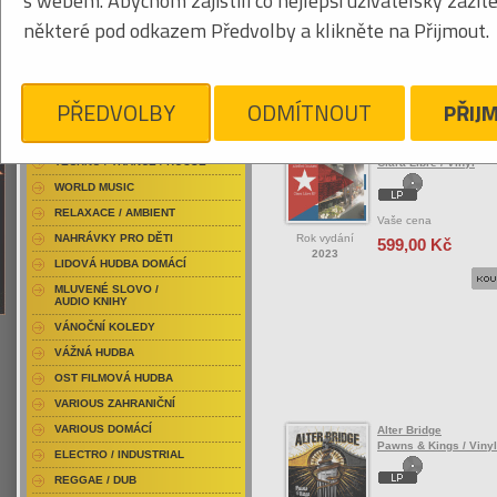
s webem. Abychom zajistili co nejlepší uživatelský zážit
RAP / HIP HOP DOMÁCÍ
některé pod odkazem Předvolby a klikněte na Přijmout.
RAP / HIP HOP ZAHRANIČNÍ
BLU-RAY / HUDBA
Tabulkový výpis
DVD / HUDBA
PŘEDVOLBY
ODMÍTNOUT
PŘIJ
ROCK/POP ZAHRANIČ
PUNK / HARDCORE
ACID JAZZ / TRIP HOP
Altered Images
TECHNO / TRANCE / HOUSE
Clara Libre / Vinyl
WORLD MUSIC
RELAXACE / AMBIENT
Vaše cena
Rok vydání
NAHRÁVKY PRO DĚTI
599,00 Kč
2023
LIDOVÁ HUDBA DOMÁCÍ
MLUVENÉ SLOVO /
AUDIO KNIHY
VÁNOČNÍ KOLEDY
VÁŽNÁ HUDBA
OST FILMOVÁ HUDBA
VARIOUS ZAHRANIČNÍ
VARIOUS DOMÁCÍ
Alter Bridge
Pawns & Kings / Vinyl
ELECTRO / INDUSTRIAL
REGGAE / DUB