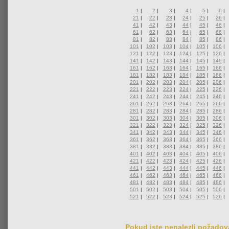
1
|
2
|
3
|
4
|
5
|
6
|
21
|
22
|
23
|
24
|
25
|
26
|
41
|
42
|
43
|
44
|
45
|
46
|
61
|
62
|
63
|
64
|
65
|
66
|
81
|
82
|
83
|
84
|
85
|
86
|
101
|
102
|
103
|
104
|
105
|
106
|
121
|
122
|
123
|
124
|
125
|
126
|
141
|
142
|
143
|
144
|
145
|
146
|
161
|
162
|
163
|
164
|
165
|
166
|
181
|
182
|
183
|
184
|
185
|
186
|
201
|
202
|
203
|
204
|
205
|
206
|
221
|
222
|
223
|
224
|
225
|
226
|
241
|
242
|
243
|
244
|
245
|
246
|
261
|
262
|
263
|
264
|
265
|
266
|
281
|
282
|
283
|
284
|
285
|
286
|
301
|
302
|
303
|
304
|
305
|
306
|
321
|
322
|
323
|
324
|
325
|
326
|
341
|
342
|
343
|
344
|
345
|
346
|
361
|
362
|
363
|
364
|
365
|
366
|
381
|
382
|
383
|
384
|
385
|
386
|
401
|
402
|
403
|
404
|
405
|
406
|
421
|
422
|
423
|
424
|
425
|
426
|
441
|
442
|
443
|
444
|
445
|
446
|
461
|
462
|
463
|
464
|
465
|
466
|
481
|
482
|
483
|
484
|
485
|
486
|
501
|
502
|
503
|
504
|
505
|
506
|
521
|
522
|
523
|
524
|
525
|
526
|
Pokud jste nenalezli požadova