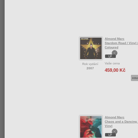
Almond Marc
Stardom Road / Vinyl 
Coloured
Vaše cena
Rok vydání
2007
459,00 Kč
Almond Marc
Chaos and a Dancing S
Vinyl