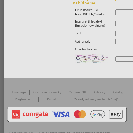
nabídneme!
Druh nosiče (Blu-
Ray,DVD,LP,Ostatní):
Interpret:(hledáte-li
film,pole nevyplňujte)
Titul:
Váš email:
Opište obrázek:
Homepage
Obchodní podmínky
Ochrana OÚ
Aktuality
Katalog
Registrace
Kontakt
Zásady ochrany osobních údajů
Copyright © 2007 - 2026
Musicrecords.cz
, všechna práva vyhrazena.