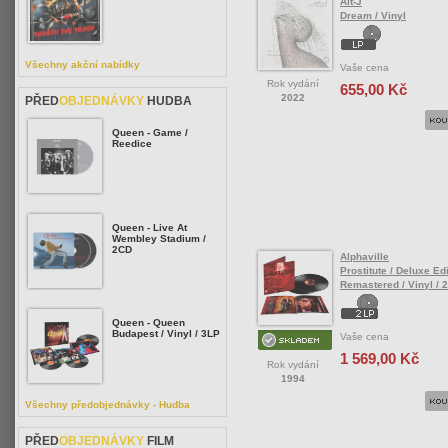
Alt-J
Dream / Vinyl
Všechny akční nabídky
Vaše cena
Rok vydání
655,00 Kč
2022
PŘED
OBJEDNÁVKY
HUDBA
Queen - Game /
Reedice
Queen - Live At
Wembley Stadium /
2CD
Alphaville
Prostitute / Deluxe Edi
Remastered / Vinyl / 
Queen - Queen
Budapest / Vinyl / 3LP
Vaše cena
1 569,00 Kč
Rok vydání
1994
Všechny předobjednávky - Hudba
PŘED
OBJEDNÁVKY
FILM