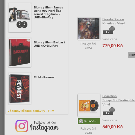
Blu-ray film - James
Bond 007:Není čas
zemřít / Digibook /
UHD+Blu-Ray
Beasto Blanco
Kinetica / Vinyl
Vaše cena
Blu-ray film - Barbar /
Rok vydání
779,00 Kč
UHD 4K+Blu-Ray
2024
FILM - Pevnost
Beardfish
Songs For Beating Hea
Vinyl
Všechny předobjednávky - Film
Vaše cena
549,00 Kč
Rok vydání
2024