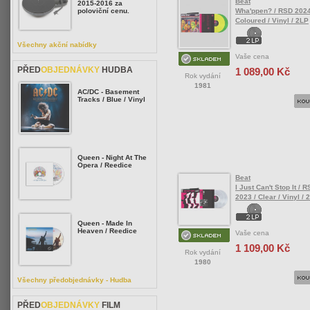
Beat
2015-2016 za
Wha'ppen? / RSD 2024
poloviční cenu.
Coloured / Vinyl / 2LP
Všechny akční nabídky
Vaše cena
PŘED
OBJEDNÁVKY
HUDBA
1 089,00 Kč
Rok vydání
1981
AC/DC - Basement
Tracks / Blue / Vinyl
Queen - Night At The
Opera / Reedice
Beat
I Just Can't Stop It / 
2023 / Clear / Vinyl / 
Queen - Made In
Heaven / Reedice
Vaše cena
1 109,00 Kč
Rok vydání
1980
Všechny předobjednávky - Hudba
PŘED
OBJEDNÁVKY
FILM