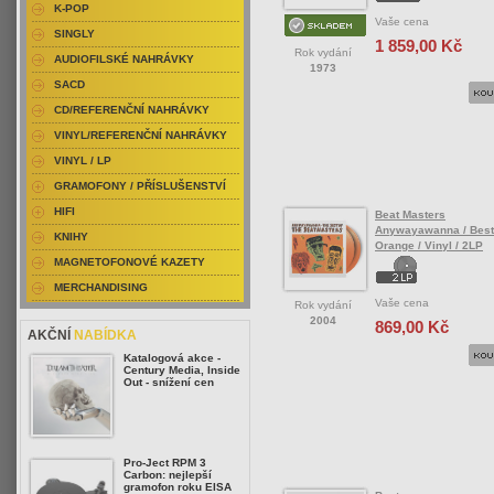
K-POP
Vaše cena
SINGLY
1 859,00 Kč
Rok vydání
AUDIOFILSKÉ NAHRÁVKY
1973
SACD
CD/REFERENČNÍ NAHRÁVKY
VINYL/REFERENČNÍ NAHRÁVKY
VINYL / LP
GRAMOFONY / PŘÍSLUŠENSTVÍ
HIFI
Beat Masters
Anywayawanna / Best 
KNIHY
Orange / Vinyl / 2LP
MAGNETOFONOVÉ KAZETY
MERCHANDISING
Vaše cena
Rok vydání
2004
869,00 Kč
AKČNÍ
NABÍDKA
Katalogová akce -
Century Media, Inside
Out - snížení cen
Pro-Ject RPM 3
Carbon: nejlepší
gramofon roku EISA