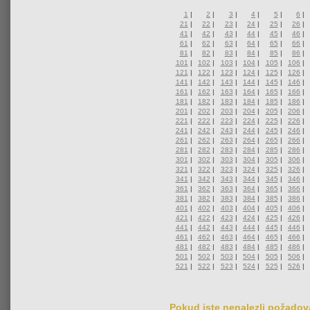
1
|
2
|
3
|
4
|
5
|
6
|
21
|
22
|
23
|
24
|
25
|
26
|
41
|
42
|
43
|
44
|
45
|
46
|
61
|
62
|
63
|
64
|
65
|
66
|
81
|
82
|
83
|
84
|
85
|
86
|
101
|
102
|
103
|
104
|
105
|
106
|
121
|
122
|
123
|
124
|
125
|
126
|
141
|
142
|
143
|
144
|
145
|
146
|
161
|
162
|
163
|
164
|
165
|
166
|
181
|
182
|
183
|
184
|
185
|
186
|
201
|
202
|
203
|
204
|
205
|
206
|
221
|
222
|
223
|
224
|
225
|
226
|
241
|
242
|
243
|
244
|
245
|
246
|
261
|
262
|
263
|
264
|
265
|
266
|
281
|
282
|
283
|
284
|
285
|
286
|
301
|
302
|
303
|
304
|
305
|
306
|
321
|
322
|
323
|
324
|
325
|
326
|
341
|
342
|
343
|
344
|
345
|
346
|
361
|
362
|
363
|
364
|
365
|
366
|
381
|
382
|
383
|
384
|
385
|
386
|
401
|
402
|
403
|
404
|
405
|
406
|
421
|
422
|
423
|
424
|
425
|
426
|
441
|
442
|
443
|
444
|
445
|
446
|
461
|
462
|
463
|
464
|
465
|
466
|
481
|
482
|
483
|
484
|
485
|
486
|
501
|
502
|
503
|
504
|
505
|
506
|
521
|
522
|
523
|
524
|
525
|
526
|
Pokud jste nenalezli požadova