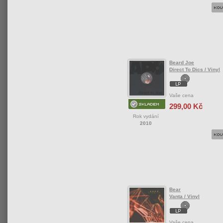
Beard Joe
Direct To Dics / Vinyl
Vaše cena
299,00 Kč
Rok vydání
2010
Bear
Vanta / Vinyl
Vaše cena