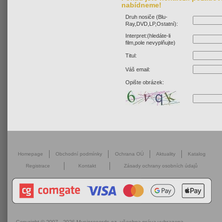
nabídneme!
Druh nosiče (Blu-
Ray,DVD,LP,Ostatní):
Interpret:(hledáte-li
film,pole nevyplňujte)
Titul:
Váš email:
Opište obrázek:
Homepage
Obchodní podmínky
Ochrana OÚ
Aktuality
Katalog
Registrace
Kontakt
Zásady ochrany osobních údajů
Copyright © 2007 - 2026
Musicrecords.cz
, všechna práva vyhrazena.