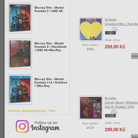
Blu-ray film - Mortal
Kombat 2 / UHD 4K
Dr.Hook
Greatest Hits / And M
Vaše cena
Blu-ray film - Mortal
Rok vydání
259,00 Kč
Kombat 2 / Steelbook
1990
/ UHD 4K+Blu-Ray
Blu-ray film - Mortal
Kombat 1+2 / Kolekce
/ 2Blu-Ray
Dr.John
Creole Moon / N'Awlin
Dat Or D'udda / 2CD
Všechny předobjednávky - Film
Vaše cena
Rok vydání
2015
299,00 Kč