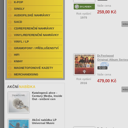
K-POP
Vaše cena
SINGLY
259,00 Kč
Rok vydání
AUDIOFILSKÉ NAHRÁVKY
1975
SACD
CD/REFERENČNÍ NAHRÁVKY
VINYL/REFERENČNÍ NAHRÁVKY
VINYL / LP
GRAMOFONY / PŘÍSLUŠENSTVÍ
HIFI
Dr.Feelgood
Original Album Series
KNIHY
MAGNETOFONOVÉ KAZETY
Vaše cena
MERCHANDISING
Rok vydání
479,00 Kč
2016
AKČNÍ
NABÍDKA
Katalogová akce -
Century Media, Inside
Out - snížení cen
Akční nabídka LP
Universal Music