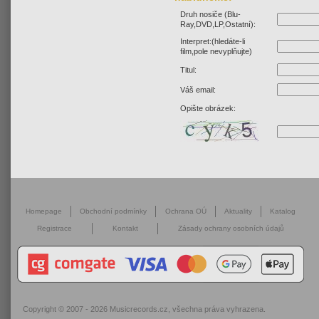
Druh nosiče (Blu-
Ray,DVD,LP,Ostatní):
Interpret:(hledáte-li
film,pole nevyplňujte)
Titul:
Váš email:
Opište obrázek:
Homepage
Obchodní podmínky
Ochrana OÚ
Aktuality
Katalog
Registrace
Kontakt
Zásady ochrany osobních údajů
Copyright © 2007 - 2026
Musicrecords.cz
, všechna práva vyhrazena.