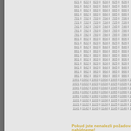
621
|
622
|
623
|
624
|
625
|
626
|
641
|
642
|
643
|
644
|
645
|
646
|
661
|
662
|
663
|
664
|
665
|
666
|
681
|
682
|
683
|
684
|
685
|
686
|
701
|
702
|
703
|
704
|
705
|
706
|
721
|
722
|
723
|
724
|
725
|
726
|
741
|
742
|
743
|
744
|
745
|
746
|
761
|
762
|
763
|
764
|
765
|
766
|
781
|
782
|
783
|
784
|
785
|
786
|
801
|
802
|
803
|
804
|
805
|
806
|
821
|
822
|
823
|
824
|
825
|
826
|
841
|
842
|
843
|
844
|
845
|
846
|
861
|
862
|
863
|
864
|
865
|
866
|
881
|
882
|
883
|
884
|
885
|
886
|
901
|
902
|
903
|
904
|
905
|
906
|
921
|
922
|
923
|
924
|
925
|
926
|
941
|
942
|
943
|
944
|
945
|
946
|
961
|
962
|
963
|
964
|
965
|
966
|
981
|
982
|
983
|
984
|
985
|
986
|
1001
|
1002
|
1003
|
1004
|
1005
|
1006
|
1021
|
1022
|
1023
|
1024
|
1025
|
1026
|
1041
|
1042
|
1043
|
1044
|
1045
|
1046
|
1061
|
1062
|
1063
|
1064
|
1065
|
1066
|
1081
|
1082
|
1083
|
1084
|
1085
|
1086
|
1101
|
1102
|
1103
|
1104
|
1105
|
1106
|
1121
|
1122
|
1123
|
1124
|
1125
|
1126
|
1141
|
1142
|
1143
|
1144
|
1145
|
1146
|
Pokud jste nenalezli požadova
nabídneme!