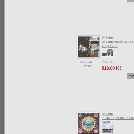
Dr.John
Dr.John:Montreux Year
Vinyl / 2LP
Vaše cena
Rok vydání
2023
819,00 Kč
Dr.John
In The Right Place / H
SACD