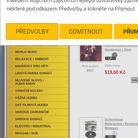
s webem. Abychom zajistili co nejlepší uživatelský zážit
RAP / HIP HOP DOMÁCÍ
některé pod odkazem Předvolby a klikněte na Přijmout.
RAP / HIP HOP ZAHRANIČNÍ
BLU-RAY / HUDBA
Tabulkový výpis
DVD / HUDBA
PŘEDVOLBY
ODMÍTNOUT
PŘIJ
ROCK/POP ZAHRANIČ
PUNK / HARDCORE
ACID JAZZ / TRIP HOP
Dr.Feelgood
TECHNO / TRANCE / HOUSE
Lee Brilleaux:Rock'N'
Gentleman / Vinyl
WORLD MUSIC
RELAXACE / AMBIENT
Vaše cena
Rok vydání
NAHRÁVKY PRO DĚTI
2017
519,00 Kč
LIDOVÁ HUDBA DOMÁCÍ
MLUVENÉ SLOVO /
AUDIO KNIHY
VÁNOČNÍ KOLEDY
VÁŽNÁ HUDBA
OST FILMOVÁ HUDBA
VARIOUS ZAHRANIČNÍ
VARIOUS DOMÁCÍ
Dr.Feelgood
Malpractice / Remaste
ELECTRO / INDUSTRIAL
Mintpack
REGGAE / DUB