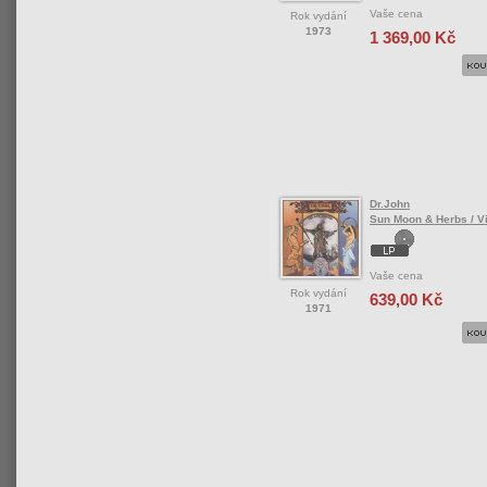
Vaše cena
Rok vydání
1973
1 369,00 Kč
Dr.John
Sun Moon & Herbs / V
Vaše cena
Rok vydání
639,00 Kč
1971