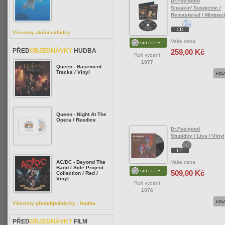
Dr.Feelgood
Sneakin' Suspicion /
Remastered / Mintpac
Všechny akční nabídky
Vaše cena
PŘED
OBJEDNÁVKY
HUDBA
259,00 Kč
Rok vydání
1977
Queen - Basement
Tracks / Vinyl
Queen - Night At The
Opera / Reedice
Dr.Feelgood
Stupidity / Live / Vinyl
Vaše cena
AC/DC - Beyond The
Band / Side Project
509,00 Kč
Collection / Red /
Vinyl
Rok vydání
1976
Všechny předobjednávky - Hudba
PŘED
OBJEDNÁVKY
FILM