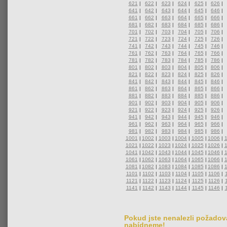
621
|
622
|
623
|
624
|
625
|
626
|
641
|
642
|
643
|
644
|
645
|
646
|
661
|
662
|
663
|
664
|
665
|
666
|
681
|
682
|
683
|
684
|
685
|
686
|
701
|
702
|
703
|
704
|
705
|
706
|
721
|
722
|
723
|
724
|
725
|
726
|
741
|
742
|
743
|
744
|
745
|
746
|
761
|
762
|
763
|
764
|
765
|
766
|
781
|
782
|
783
|
784
|
785
|
786
|
801
|
802
|
803
|
804
|
805
|
806
|
821
|
822
|
823
|
824
|
825
|
826
|
841
|
842
|
843
|
844
|
845
|
846
|
861
|
862
|
863
|
864
|
865
|
866
|
881
|
882
|
883
|
884
|
885
|
886
|
901
|
902
|
903
|
904
|
905
|
906
|
921
|
922
|
923
|
924
|
925
|
926
|
941
|
942
|
943
|
944
|
945
|
946
|
961
|
962
|
963
|
964
|
965
|
966
|
981
|
982
|
983
|
984
|
985
|
986
|
1001
|
1002
|
1003
|
1004
|
1005
|
1006
|
1021
|
1022
|
1023
|
1024
|
1025
|
1026
|
1041
|
1042
|
1043
|
1044
|
1045
|
1046
|
1061
|
1062
|
1063
|
1064
|
1065
|
1066
|
1081
|
1082
|
1083
|
1084
|
1085
|
1086
|
1101
|
1102
|
1103
|
1104
|
1105
|
1106
|
1121
|
1122
|
1123
|
1124
|
1125
|
1126
|
1141
|
1142
|
1143
|
1144
|
1145
|
1146
|
Pokud jste nenalezli požadova
nabídneme!