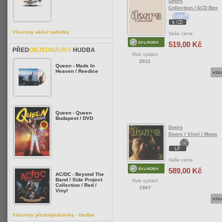
Doors
Collection / 6CD Box
Všechny akční nabídky
Vaše cena
519,00 Kč
PŘED
OBJEDNÁVKY
HUDBA
Rok vydání
2011
Queen - Made In
Heaven / Reedice
Queen - Queen
Budapest / DVD
Doors
Doors / Vinyl / Mono
Vaše cena
589,00 Kč
AC/DC - Beyond The
Band / Side Project
Rok vydání
Collection / Red /
1967
Vinyl
Všechny předobjednávky - Hudba