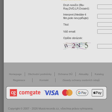
Druh nosiče (Blu-
Ray,DVD,LP,Ostatní):
Interpret:(hledáte-li
film,pole nevyplňujte)
Titul:
Váš email:
Opište obrázek:
Homepage
Obchodní podmínky
Ochrana OÚ
Aktuality
Katalog
Registrace
Kontakt
Zásady ochrany osobních údajů
Copyright © 2007 - 2026
Musicrecords.cz
, všechna práva vyhrazena.