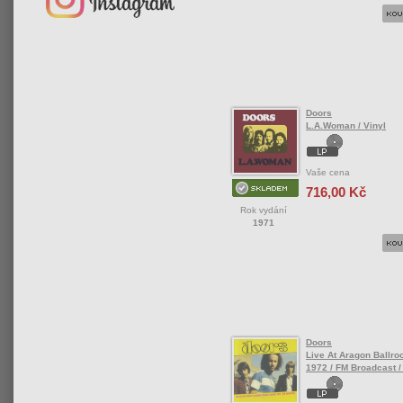
Doors
L.A.Woman / Vinyl
Vaše cena
716,00 Kč
Rok vydání
1971
Doors
Live At Aragon Ballr
1972 / FM Broadcast /