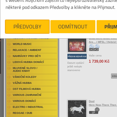
s webem. Abychom zajistili co nejlepší uživatelský zážit
RAP / HIP HOP DOMÁCÍ
některé pod odkazem Předvolby a klikněte na Přijmout.
RAP / HIP HOP ZAHRANIČNÍ
BLU-RAY / HUDBA
Tabulkový výpis
DVD / HUDBA
PŘEDVOLBY
ODMÍTNOUT
PŘIJ
ROCK/POP ZAHRANIČ
PUNK / HARDCORE
ACID JAZZ / TRIP HOP
Doobie Brothers
TECHNO / TRANCE / HOUSE
What Were Once Vice
Are... / MFSL / Hybri
WORLD MUSIC
RELAXACE / AMBIENT
Vaše cena
NAHRÁVKY PRO DĚTI
1 739,00 Kč
LIDOVÁ HUDBA DOMÁCÍ
Datum vydání
ještě nebylo
MLUVENÉ SLOVO /
stanoveno
AUDIO KNIHY
VÁNOČNÍ KOLEDY
VÁŽNÁ HUDBA
OST FILMOVÁ HUDBA
VARIOUS ZAHRANIČNÍ
VARIOUS DOMÁCÍ
Dool
Here Now,There Then 
ELECTRO / INDUSTRIAL
REGGAE / DUB