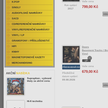
Vaše cena
K-POP
Rok vydání
799,00 Kč
SINGLY
2017
AUDIOFILSKÉ NAHRÁVKY
SACD
CD/REFERENČNÍ NAHRÁVKY
VINYL/REFERENČNÍ NAHRÁVKY
VINYL / LP
GRAMOFONY / PŘÍSLUŠENSTVÍ
HIFI
Doors
Basement Tracks / Br
KNIHY
Vinyl
MAGNETOFONOVÉ KAZETY
MERCHANDISING
Vaše cena
679,00 Kč
Předběžné
AKČNÍ
NABÍDKA
datum vydání:
Supraphon - vybrané
09.08.2026
tituly za akční cenu
Hi-fi technika