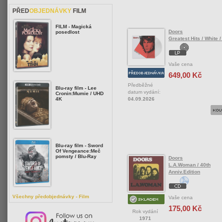
PŘED
OBJEDNÁVKY
FILM
FILM - Magická
Doors
posedlost
Greatest Hits / White /
Vaše cena
649,00 Kč
Předběžné
Blu-ray film - Lee
datum vydání:
Cronin:Mumie / UHD
04.09.2026
4K
Blu-ray film - Sword
Of Vengeance:Meč
pomsty / Blu-Ray
Doors
L.A.Woman / 40th
Anniv.Edition
Všechny předobjednávky - Film
Vaše cena
175,00 Kč
Rok vydání
1971