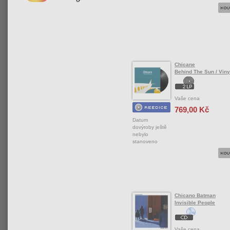
Chicane
Behind The Sun / Viny
Vaše cena
769,00 Kč
Datum
dovýroby ještě
nebylo
stanoveno
Chicano Batman
Invisible People
Vaše cena