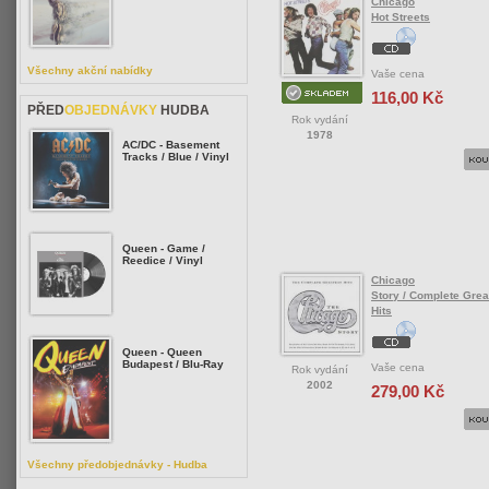
Chicago
Hot Streets
Všechny akční nabídky
Vaše cena
116,00 Kč
PŘED
OBJEDNÁVKY
HUDBA
Rok vydání
1978
AC/DC - Basement
Tracks / Blue / Vinyl
Queen - Game /
Reedice / Vinyl
Chicago
Story / Complete Grea
Hits
Queen - Queen
Budapest / Blu-Ray
Vaše cena
Rok vydání
2002
279,00 Kč
Všechny předobjednávky - Hudba