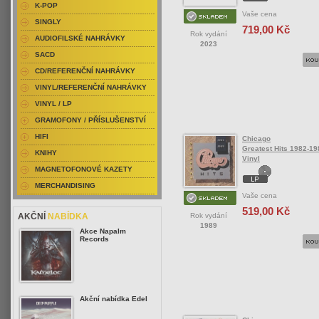
K-POP
Vaše cena
SINGLY
719,00 Kč
Rok vydání
AUDIOFILSKÉ NAHRÁVKY
2023
SACD
CD/REFERENČNÍ NAHRÁVKY
VINYL/REFERENČNÍ NAHRÁVKY
VINYL / LP
GRAMOFONY / PŘÍSLUŠENSTVÍ
HIFI
Chicago
Greatest Hits 1982-19
KNIHY
Vinyl
MAGNETOFONOVÉ KAZETY
MERCHANDISING
Vaše cena
519,00 Kč
Rok vydání
AKČNÍ
NABÍDKA
1989
Akce Napalm
Records
Akční nabídka Edel