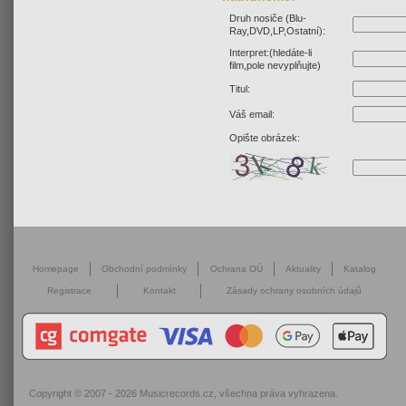
Druh nosiče (Blu-
Ray,DVD,LP,Ostatní):
Interpret:(hledáte-li
film,pole nevyplňujte)
Titul:
Váš email:
Opište obrázek:
Homepage
Obchodní podmínky
Ochrana OÚ
Aktuality
Katalog
Registrace
Kontakt
Zásady ochrany osobních údajů
Copyright © 2007 - 2026
Musicrecords.cz
, všechna práva vyhrazena.