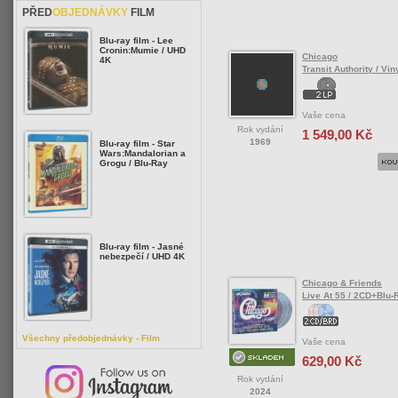
PŘED
OBJEDNÁVKY
FILM
Blu-ray film - Lee
Cronin:Mumie / UHD
Chicago
4K
Transit Authority / Vin
Vaše cena
Rok vydání
1 549,00 Kč
1969
Blu-ray film - Star
Wars:Mandalorian a
Grogu / Blu-Ray
Blu-ray film - Jasné
nebezpečí / UHD 4K
Chicago & Friends
Live At 55 / 2CD+Blu-
Všechny předobjednávky - Film
Vaše cena
629,00 Kč
Rok vydání
2024