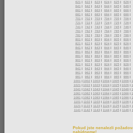
621
|
622
|
623
|
624
|
625
|
626
|
641
|
642
|
643
|
644
|
645
|
646
|
661
|
662
|
663
|
664
|
665
|
666
|
681
|
682
|
683
|
684
|
685
|
686
|
701
|
702
|
703
|
704
|
705
|
706
|
721
|
722
|
723
|
724
|
725
|
726
|
741
|
742
|
743
|
744
|
745
|
746
|
761
|
762
|
763
|
764
|
765
|
766
|
781
|
782
|
783
|
784
|
785
|
786
|
801
|
802
|
803
|
804
|
805
|
806
|
821
|
822
|
823
|
824
|
825
|
826
|
841
|
842
|
843
|
844
|
845
|
846
|
861
|
862
|
863
|
864
|
865
|
866
|
881
|
882
|
883
|
884
|
885
|
886
|
901
|
902
|
903
|
904
|
905
|
906
|
921
|
922
|
923
|
924
|
925
|
926
|
941
|
942
|
943
|
944
|
945
|
946
|
961
|
962
|
963
|
964
|
965
|
966
|
981
|
982
|
983
|
984
|
985
|
986
|
1001
|
1002
|
1003
|
1004
|
1005
|
1006
|
1021
|
1022
|
1023
|
1024
|
1025
|
1026
|
1041
|
1042
|
1043
|
1044
|
1045
|
1046
|
1061
|
1062
|
1063
|
1064
|
1065
|
1066
|
1081
|
1082
|
1083
|
1084
|
1085
|
1086
|
1101
|
1102
|
1103
|
1104
|
1105
|
1106
|
1121
|
1122
|
1123
|
1124
|
1125
|
1126
|
1141
|
1142
|
1143
|
1144
|
1145
|
1146
|
Pokud jste nenalezli požadova
nabídneme!