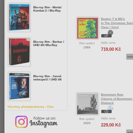
Blu-ray film - Mortal
Kombat 2 / Blu-Ray
Booker T & MG's
In The Christmas Spiri
Clear / Vinyl
Blu-ray film - Barbar /
Vaše cena
Rok vydání
UHD 4K+Blu-Ray
1966
719,00 Kč
Blu-ray film - Jasné
nebezpečí / UHD 4K
Boomtown Rats
Citizens of Boomtown 
Digipack
Všechny předobjednávky - Film
Vaše cena
Rok vydání
2020
229,00 Kč