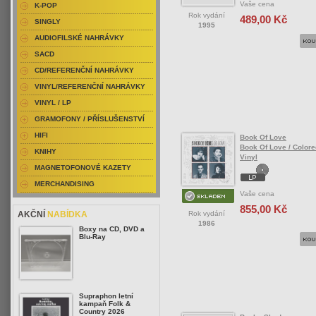
Vaše cena
K-POP
Rok vydání
489,00 Kč
SINGLY
1995
AUDIOFILSKÉ NAHRÁVKY
SACD
CD/REFERENČNÍ NAHRÁVKY
VINYL/REFERENČNÍ NAHRÁVKY
VINYL / LP
GRAMOFONY / PŘÍSLUŠENSTVÍ
HIFI
Book Of Love
Book Of Love / Colore
KNIHY
Vinyl
MAGNETOFONOVÉ KAZETY
MERCHANDISING
Vaše cena
855,00 Kč
Rok vydání
AKČNÍ
NABÍDKA
1986
Boxy na CD, DVD a
Blu-Ray
Supraphon letní
kampaň Folk &
Country 2026