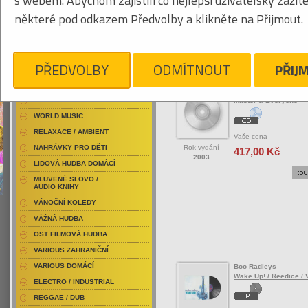
s webem. Abychom zajistili co nejlepší uživatelský zážit
RAP / HIP HOP DOMÁCÍ
některé pod odkazem Předvolby a klikněte na Přijmout.
RAP / HIP HOP ZAHRANIČNÍ
BLU-RAY / HUDBA
Tabulkový výpis
DVD / HUDBA
PŘEDVOLBY
ODMÍTNOUT
PŘIJ
ROCK/POP ZAHRANIČ
PUNK / HARDCORE
ACID JAZZ / TRIP HOP
Bonnie Prince Billy
TECHNO / TRANCE / HOUSE
Master & Everyone
WORLD MUSIC
RELAXACE / AMBIENT
Vaše cena
Rok vydání
NAHRÁVKY PRO DĚTI
417,00 Kč
2003
LIDOVÁ HUDBA DOMÁCÍ
MLUVENÉ SLOVO /
AUDIO KNIHY
VÁNOČNÍ KOLEDY
VÁŽNÁ HUDBA
OST FILMOVÁ HUDBA
VARIOUS ZAHRANIČNÍ
VARIOUS DOMÁCÍ
Boo Radleys
Wake Up! / Reedice / 
ELECTRO / INDUSTRIAL
REGGAE / DUB