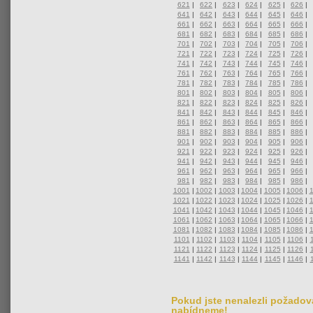
621
|
622
|
623
|
624
|
625
|
626
|
641
|
642
|
643
|
644
|
645
|
646
|
661
|
662
|
663
|
664
|
665
|
666
|
681
|
682
|
683
|
684
|
685
|
686
|
701
|
702
|
703
|
704
|
705
|
706
|
721
|
722
|
723
|
724
|
725
|
726
|
741
|
742
|
743
|
744
|
745
|
746
|
761
|
762
|
763
|
764
|
765
|
766
|
781
|
782
|
783
|
784
|
785
|
786
|
801
|
802
|
803
|
804
|
805
|
806
|
821
|
822
|
823
|
824
|
825
|
826
|
841
|
842
|
843
|
844
|
845
|
846
|
861
|
862
|
863
|
864
|
865
|
866
|
881
|
882
|
883
|
884
|
885
|
886
|
901
|
902
|
903
|
904
|
905
|
906
|
921
|
922
|
923
|
924
|
925
|
926
|
941
|
942
|
943
|
944
|
945
|
946
|
961
|
962
|
963
|
964
|
965
|
966
|
981
|
982
|
983
|
984
|
985
|
986
|
1001
|
1002
|
1003
|
1004
|
1005
|
1006
|
1021
|
1022
|
1023
|
1024
|
1025
|
1026
|
1041
|
1042
|
1043
|
1044
|
1045
|
1046
|
1061
|
1062
|
1063
|
1064
|
1065
|
1066
|
1081
|
1082
|
1083
|
1084
|
1085
|
1086
|
1101
|
1102
|
1103
|
1104
|
1105
|
1106
|
1121
|
1122
|
1123
|
1124
|
1125
|
1126
|
1141
|
1142
|
1143
|
1144
|
1145
|
1146
|
Pokud jste nenalezli požadova
nabídneme!