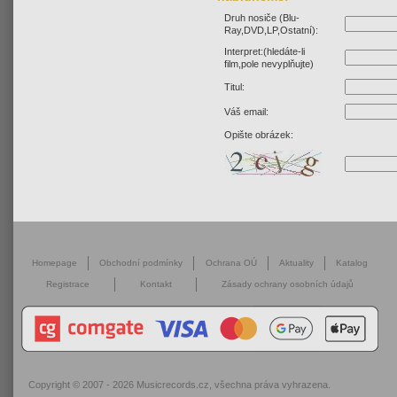
Druh nosiče (Blu-
Ray,DVD,LP,Ostatní):
Interpret:(hledáte-li
film,pole nevyplňujte)
Titul:
Váš email:
Opište obrázek:
Homepage
Obchodní podmínky
Ochrana OÚ
Aktuality
Katalog
Registrace
Kontakt
Zásady ochrany osobních údajů
Copyright © 2007 - 2026
Musicrecords.cz
, všechna práva vyhrazena.