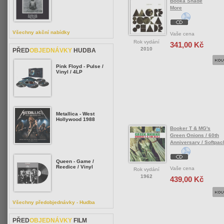
Booka Shade
More
Všechny akční nabídky
Vaše cena
Rok vydání
341,00 Kč
2010
PŘED
OBJEDNÁVKY
HUDBA
Pink Floyd - Pulse /
Vinyl / 4LP
Metallica - West
Hollywood 1988
Booker T & MG's
Green Onions / 60th
Anniversary / Softpac
Queen - Game /
Reedice / Vinyl
Vaše cena
Rok vydání
1962
439,00 Kč
Všechny předobjednávky - Hudba
PŘED
OBJEDNÁVKY
FILM