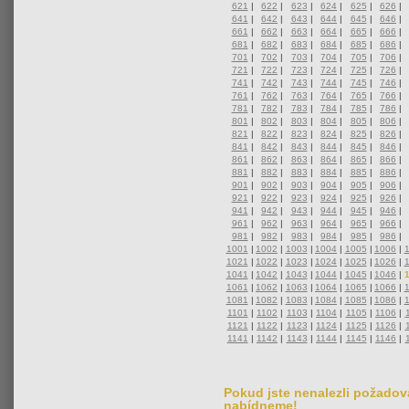
621
|
622
|
623
|
624
|
625
|
626
|
641
|
642
|
643
|
644
|
645
|
646
|
661
|
662
|
663
|
664
|
665
|
666
|
681
|
682
|
683
|
684
|
685
|
686
|
701
|
702
|
703
|
704
|
705
|
706
|
721
|
722
|
723
|
724
|
725
|
726
|
741
|
742
|
743
|
744
|
745
|
746
|
761
|
762
|
763
|
764
|
765
|
766
|
781
|
782
|
783
|
784
|
785
|
786
|
801
|
802
|
803
|
804
|
805
|
806
|
821
|
822
|
823
|
824
|
825
|
826
|
841
|
842
|
843
|
844
|
845
|
846
|
861
|
862
|
863
|
864
|
865
|
866
|
881
|
882
|
883
|
884
|
885
|
886
|
901
|
902
|
903
|
904
|
905
|
906
|
921
|
922
|
923
|
924
|
925
|
926
|
941
|
942
|
943
|
944
|
945
|
946
|
961
|
962
|
963
|
964
|
965
|
966
|
981
|
982
|
983
|
984
|
985
|
986
|
1001
|
1002
|
1003
|
1004
|
1005
|
1006
|
1021
|
1022
|
1023
|
1024
|
1025
|
1026
|
1041
|
1042
|
1043
|
1044
|
1045
|
1046
|
1061
|
1062
|
1063
|
1064
|
1065
|
1066
|
1081
|
1082
|
1083
|
1084
|
1085
|
1086
|
1101
|
1102
|
1103
|
1104
|
1105
|
1106
|
1121
|
1122
|
1123
|
1124
|
1125
|
1126
|
1141
|
1142
|
1143
|
1144
|
1145
|
1146
|
Pokud jste nenalezli požadova
nabídneme!