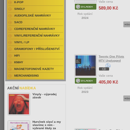
Vaše cena
K-POP
589,00 Kč
SINGLY
Rok vydání
AUDIOFILSKÉ NAHRÁVKY
2024
SACD
CD/REFERENČNÍ NAHRÁVKY
VINYL/REFERENČNÍ NAHRÁVKY
VINYL / LP
GRAMOFONY / PŘÍSLUŠENSTVÍ
HIFI
Twenty One Pilots
MTV Unplugged
KNIHY
MAGNETOFONOVÉ KAZETY
Vaše cena
MERCHANDISING
405,00 Kč
Rok vydání
AKČNÍ
NABÍDKA
2023
Vinyly - výprodej
zásob
Hurvínek slaví a my
slavíme s ním -
vybrané tituly za