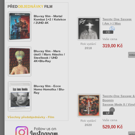
PŘED
OBJEDNÁVKY
FILM
Blu-ray film - Mortal
Twenty One Savage
Kombat 1+2 / Kolekce
/ 2UHD 4K
I Am > I Was
Vaše cena
Rok vydání
319,00 Kč
2018
Blu-ray film - Mars
útočí / Mars Attacks /
Steelbook / UHD
4K+Blu-Ray
Blu-ray film - Ecce
Homo Homolka / Blu-
Ray
Twenty-One Savage &
Boomin
Savage Mode II / Viny
Všechny předobjednávky - Film
Vaše cena
Rok vydání
2020
529,00 Kč