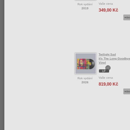
Vaše cena
Rok vydání
2019
349,00 Kč
Twilight Sad
It's The Long Goodbye
Vinyl
Vaše cena
Rok vydání
2026
819,00 Kč