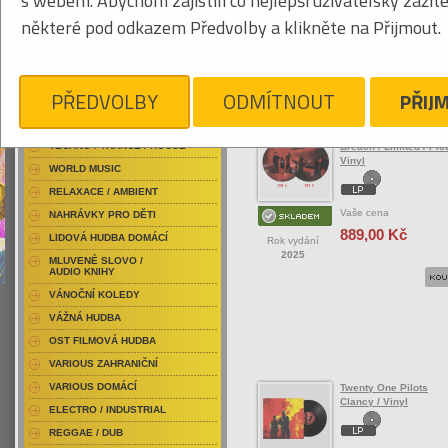
s webem. Abychom zajistili co nejlepší uživatelský zážit
RAP / HIP HOP DOMÁCÍ
některé pod odkazem Předvolby a klikněte na Přijmout.
RAP / HIP HOP ZAHRANIČNÍ
BLU-RAY / HUDBA
Tabulkový výpis
DVD / HUDBA
PŘEDVOLBY
ODMÍTNOUT
PŘIJ
ROCK/POP ZAHRANIČ
PUNK / HARDCORE
ACID JAZZ / TRIP HOP
Twenty One Pilots
TECHNO / TRANCE / HOUSE
Breach / Limited / Pict
Vinyl
WORLD MUSIC
RELAXACE / AMBIENT
Vaše cena
NAHRÁVKY PRO DĚTI
889,00 Kč
LIDOVÁ HUDBA DOMÁCÍ
Rok vydání
2025
MLUVENÉ SLOVO /
AUDIO KNIHY
VÁNOČNÍ KOLEDY
VÁŽNÁ HUDBA
OST FILMOVÁ HUDBA
VARIOUS ZAHRANIČNÍ
VARIOUS DOMÁCÍ
Twenty One Pilots
Clancy / Vinyl
ELECTRO / INDUSTRIAL
REGGAE / DUB