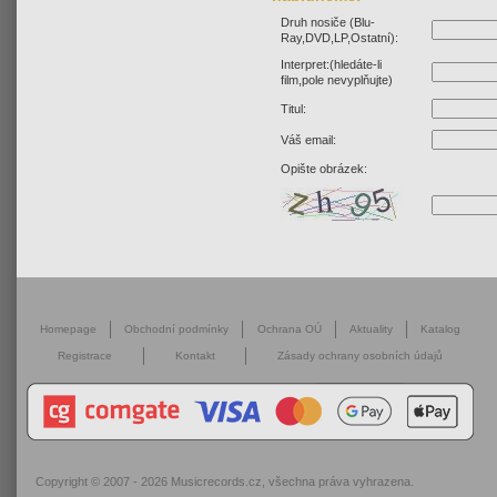
Druh nosiče (Blu-
Ray,DVD,LP,Ostatní):
Interpret:(hledáte-li
film,pole nevyplňujte)
Titul:
Váš email:
Opište obrázek:
Homepage
Obchodní podmínky
Ochrana OÚ
Aktuality
Katalog
Registrace
Kontakt
Zásady ochrany osobních údajů
Copyright © 2007 - 2026
Musicrecords.cz
, všechna práva vyhrazena.