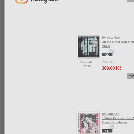
Twice a Man
On the Other Sideof t
Mirror
Vaše cena
Rok vydání
2020
389,00 Kč
Twilight Sad
It Won't Be Like This A
Time / Digisleeve