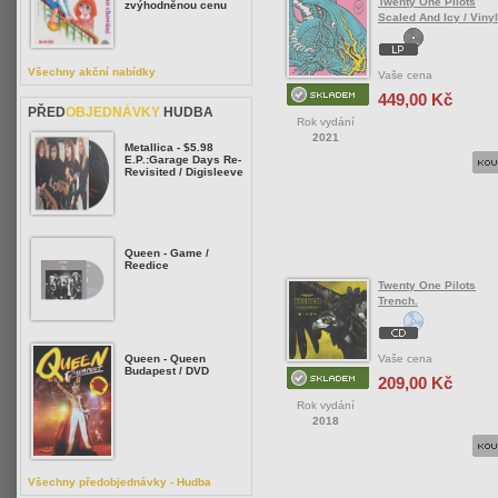
Twenty One Pilots
zvýhodněnou cenu
Scaled And Icy / Vinyl
Všechny akční nabídky
Vaše cena
449,00 Kč
PŘED
OBJEDNÁVKY
HUDBA
Rok vydání
2021
Metallica - $5.98
E.P.:Garage Days Re-
Revisited / Digisleeve
Queen - Game /
Reedice
Twenty One Pilots
Trench.
Vaše cena
Queen - Queen
Budapest / DVD
209,00 Kč
Rok vydání
2018
Všechny předobjednávky - Hudba