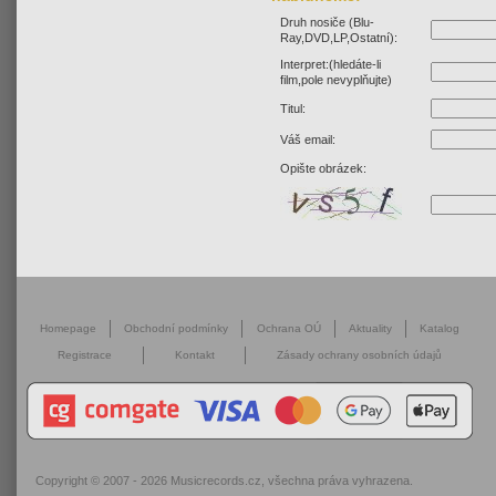
Druh nosiče (Blu-
Ray,DVD,LP,Ostatní):
Interpret:(hledáte-li
film,pole nevyplňujte)
Titul:
Váš email:
Opište obrázek:
Homepage
Obchodní podmínky
Ochrana OÚ
Aktuality
Katalog
Registrace
Kontakt
Zásady ochrany osobních údajů
Copyright © 2007 - 2026
Musicrecords.cz
, všechna práva vyhrazena.