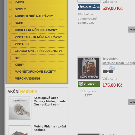
Vaše cena
K-POP
529,00 Kč
SINGLY
Předběžné
AUDIOFILSKÉ NAHRÁVKY
datum vydání:
18.09.2026
SACD
CD/REFERENČNÍ NAHRÁVKY
VINYL/REFERENČNÍ NAHRÁVKY
VINYL / LP
GRAMOFONY / PŘÍSLUŠENSTVÍ
HIFI
Television
Marquee Moon / Digip
KNIHY
MAGNETOFONOVÉ KAZETY
Vaše cena
MERCHANDISING
175,00 Kč
Rok vydání
AKČNÍ
NABÍDKA
1977
Katalogová akce -
Century Media, Inside
Out - snížení cen
Mobile Fidelity - akční
nabídka