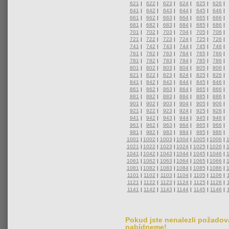
621
|
622
|
623
|
624
|
625
|
626
|
641
|
642
|
643
|
644
|
645
|
646
|
661
|
662
|
663
|
664
|
665
|
666
|
681
|
682
|
683
|
684
|
685
|
686
|
701
|
702
|
703
|
704
|
705
|
706
|
721
|
722
|
723
|
724
|
725
|
726
|
741
|
742
|
743
|
744
|
745
|
746
|
761
|
762
|
763
|
764
|
765
|
766
|
781
|
782
|
783
|
784
|
785
|
786
|
801
|
802
|
803
|
804
|
805
|
806
|
821
|
822
|
823
|
824
|
825
|
826
|
841
|
842
|
843
|
844
|
845
|
846
|
861
|
862
|
863
|
864
|
865
|
866
|
881
|
882
|
883
|
884
|
885
|
886
|
901
|
902
|
903
|
904
|
905
|
906
|
921
|
922
|
923
|
924
|
925
|
926
|
941
|
942
|
943
|
944
|
945
|
946
|
961
|
962
|
963
|
964
|
965
|
966
|
981
|
982
|
983
|
984
|
985
|
986
|
1001
|
1002
|
1003
|
1004
|
1005
|
1006
|
1021
|
1022
|
1023
|
1024
|
1025
|
1026
|
1041
|
1042
|
1043
|
1044
|
1045
|
1046
|
1061
|
1062
|
1063
|
1064
|
1065
|
1066
|
1081
|
1082
|
1083
|
1084
|
1085
|
1086
|
1101
|
1102
|
1103
|
1104
|
1105
|
1106
|
1121
|
1122
|
1123
|
1124
|
1125
|
1126
|
1141
|
1142
|
1143
|
1144
|
1145
|
1146
|
Pokud jste nenalezli požadova
nabídneme!