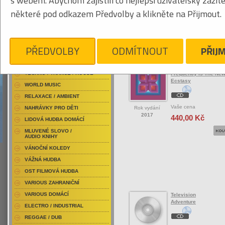
s webem. Abychom zajistili co nejlepší uživatelský zážit
RAP / HIP HOP DOMÁCÍ
některé pod odkazem Předvolby a klikněte na Přijmout.
RAP / HIP HOP ZAHRANIČNÍ
BLU-RAY / HUDBA
Tabulkový výpis
DVD / HUDBA
PŘEDVOLBY
ODMÍTNOUT
PŘIJ
ROCK/POP ZAHRANIČ
PUNK / HARDCORE
ACID JAZZ / TRIP HOP
Teleplasmiste
TECHNO / TRANCE / HOUSE
Frequency Is The Ne
Ecstasy
WORLD MUSIC
RELAXACE / AMBIENT
Vaše cena
Rok vydání
NAHRÁVKY PRO DĚTI
2017
440,00 Kč
LIDOVÁ HUDBA DOMÁCÍ
MLUVENÉ SLOVO /
AUDIO KNIHY
VÁNOČNÍ KOLEDY
VÁŽNÁ HUDBA
OST FILMOVÁ HUDBA
VARIOUS ZAHRANIČNÍ
VARIOUS DOMÁCÍ
Television
Adventure
ELECTRO / INDUSTRIAL
REGGAE / DUB