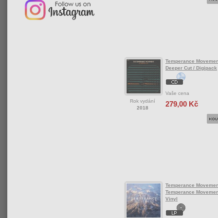
Temperance Movemen
Deeper Cut / Digipack
Vaše cena
Rok vydání
279,00 Kč
2018
Temperance Movemen
Temperance Movement
Vinyl