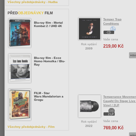
Všechny předobjednávky - Hudba
PŘED
OBJEDNÁVKY
FILM
Temper Trap
Blu-ray film - Mortal
Conditions
Kombat 2 / UHD 4K
Vaše cena
Rok vydání
219,00 Kč
2009
Blu-ray film - Ecce
Homo Homolka / Blu-
Ray
FILM - Star
Wars:Mandalorian a
Temperance Movemen
Grogu
Caught On Stage Live &
Vinyl / 2LP
Vaše cena
Rok vydání
2022
769,00 Kč
Všechny předobjednávky - Film