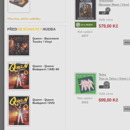
Television
Marquee Moon / Vinyl
Všechny akční nabídky
Vaše cena
579,00 Kč
PŘED
OBJEDNÁVKY
HUDBA
Rok vydání
1977
Queen - Basement
Tracks / Vinyl
Queen - Queen
Budapest / UHD 4K
Telex
This Is Telex / Vinyl /
Vaše cena
Rok vydání
699,00 Kč
Queen - Queen
2021
Budapest / DVD