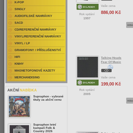
K-POP
Vaše cena
SINGLY
886,00 Kč
Rok vydání
AUDIOFILSKÉ NAHRÁVKY
1997
SACD
CD/REFERENČNÍ NAHRÁVKY
VINYL/REFERENČNÍ NAHRÁVKY
VINYL / LP
GRAMOFONY / PŘÍSLUŠENSTVÍ
HIFI
Talking Heads
Fear Of Music
KNIHY
MAGNETOFONOVÉ KAZETY
Vaše cena
MERCHANDISING
199,00 Kč
Rok vydání
AKČNÍ
NABÍDKA
2005
Supraphon - vybrané
tituly za akční cenu
Supraphon letní
kampaň Folk &
Country 2026