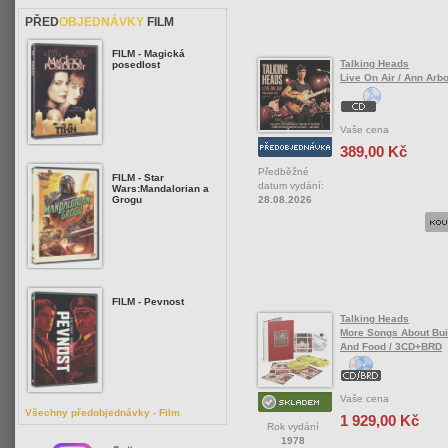
PŘED
OBJEDNÁVKY
FILM
FILM - Magická
Talking Heads
posedlost
Live On Air / Ann Arb
Vaše cena
389,00 Kč
Předběžné
FILM - Star
datum vydání:
Wars:Mandalorian a
28.08.2026
Grogu
FILM - Pevnost
Talking Heads
More Songs About Bui
And Food / 3CD+BRD
Vaše cena
Všechny předobjednávky - Film
1 929,00 Kč
Rok vydání
1978