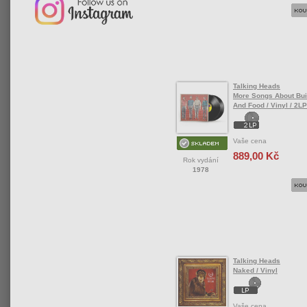
Talking Heads
More Songs About Bui
And Food / Vinyl / 2LP
Vaše cena
889,00 Kč
Rok vydání
1978
Talking Heads
Naked / Vinyl
Vaše cena