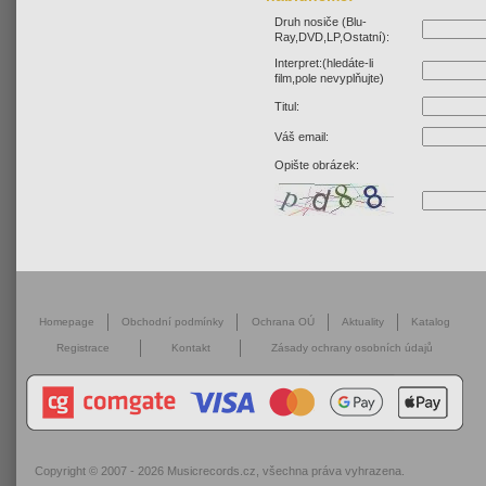
Druh nosiče (Blu-
Ray,DVD,LP,Ostatní):
Interpret:(hledáte-li
film,pole nevyplňujte)
Titul:
Váš email:
Opište obrázek:
Homepage
Obchodní podmínky
Ochrana OÚ
Aktuality
Katalog
Registrace
Kontakt
Zásady ochrany osobních údajů
Copyright © 2007 - 2026
Musicrecords.cz
, všechna práva vyhrazena.