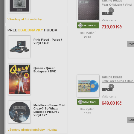
Talking Heads
Fear Of Music / Vinyl
Všechny akční nabídky
Vaše cena
719,00 Kč
PŘED
OBJEDNÁVKY
HUDBA
Rok vydání
2013
Pink Floyd - Pulse /
Vinyl / 4LP
Queen - Queen
Budapest / DVD
Talking Heads
Little Creatures / Blue
Vaše cena
649,00 Kč
Metallica - Stone Cold
Crazy? So What /
Rok vydání
Limited / Picture /
1985
Vinyl / 7"
Všechny předobjednávky - Hudba