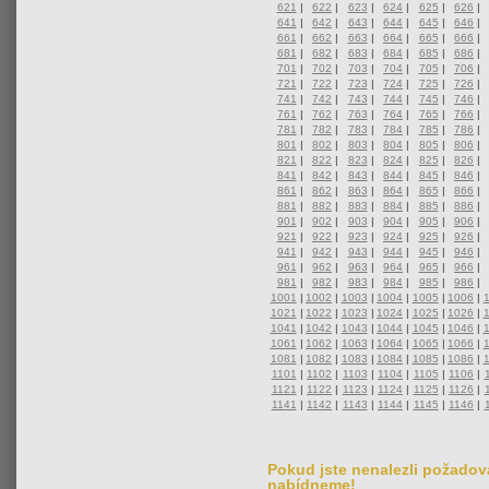
621
|
622
|
623
|
624
|
625
|
626
|
641
|
642
|
643
|
644
|
645
|
646
|
661
|
662
|
663
|
664
|
665
|
666
|
681
|
682
|
683
|
684
|
685
|
686
|
701
|
702
|
703
|
704
|
705
|
706
|
721
|
722
|
723
|
724
|
725
|
726
|
741
|
742
|
743
|
744
|
745
|
746
|
761
|
762
|
763
|
764
|
765
|
766
|
781
|
782
|
783
|
784
|
785
|
786
|
801
|
802
|
803
|
804
|
805
|
806
|
821
|
822
|
823
|
824
|
825
|
826
|
841
|
842
|
843
|
844
|
845
|
846
|
861
|
862
|
863
|
864
|
865
|
866
|
881
|
882
|
883
|
884
|
885
|
886
|
901
|
902
|
903
|
904
|
905
|
906
|
921
|
922
|
923
|
924
|
925
|
926
|
941
|
942
|
943
|
944
|
945
|
946
|
961
|
962
|
963
|
964
|
965
|
966
|
981
|
982
|
983
|
984
|
985
|
986
|
1001
|
1002
|
1003
|
1004
|
1005
|
1006
|
1021
|
1022
|
1023
|
1024
|
1025
|
1026
|
1041
|
1042
|
1043
|
1044
|
1045
|
1046
|
1061
|
1062
|
1063
|
1064
|
1065
|
1066
|
1081
|
1082
|
1083
|
1084
|
1085
|
1086
|
1101
|
1102
|
1103
|
1104
|
1105
|
1106
|
1121
|
1122
|
1123
|
1124
|
1125
|
1126
|
1141
|
1142
|
1143
|
1144
|
1145
|
1146
|
Pokud jste nenalezli požadova
nabídneme!