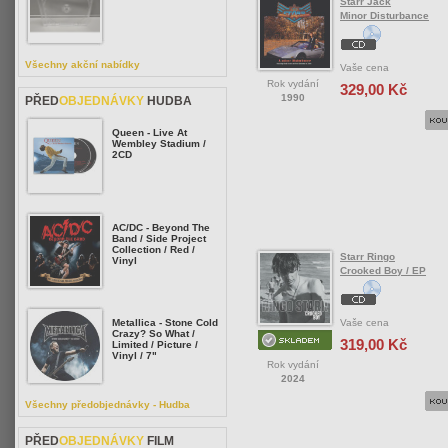
Starr Jack
Minor Disturbance
Všechny akční nabídky
Vaše cena
Rok vydání
329,00 Kč
1990
PŘED
OBJEDNÁVKY
HUDBA
Queen - Live At
Wembley Stadium /
2CD
AC/DC - Beyond The
Band / Side Project
Collection / Red /
Starr Ringo
Vinyl
Crooked Boy / EP
Vaše cena
Metallica - Stone Cold
Crazy? So What /
319,00 Kč
Limited / Picture /
Vinyl / 7"
Rok vydání
2024
Všechny předobjednávky - Hudba
PŘED
OBJEDNÁVKY
FILM