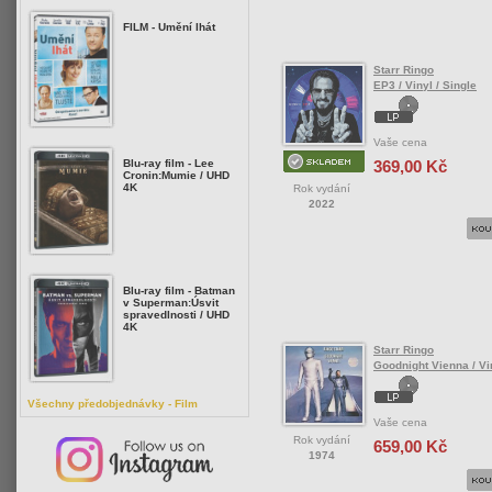
FILM - Umění lhát
Starr Ringo
EP3 / Vinyl / Single
Vaše cena
369,00 Kč
Blu-ray film - Lee
Cronin:Mumie / UHD
4K
Rok vydání
2022
Blu-ray film - Batman
v Superman:Úsvit
spravedlnosti / UHD
4K
Starr Ringo
Goodnight Vienna / Vi
Všechny předobjednávky - Film
Vaše cena
Rok vydání
659,00 Kč
1974