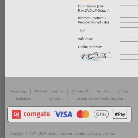
Druh nosiče (Blu-
Ray,DVD,LP,Ostatní):
Interpret:(hledáte-li
film,pole nevyplňujte)
Titul:
Váš email:
Opište obrázek:
Homepage
Obchodní podmínky
Ochrana OÚ
Aktuality
Katalog
Registrace
Kontakt
Zásady ochrany osobních údajů
Copyright © 2007 - 2026
Musicrecords.cz
, všechna práva vyhrazena.