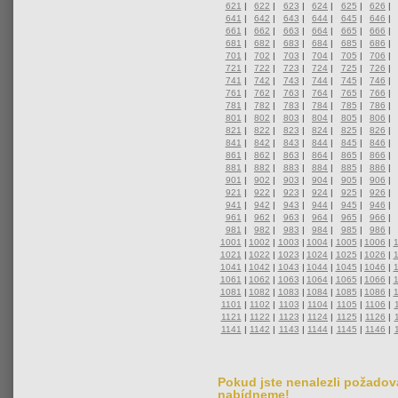
621
|
622
|
623
|
624
|
625
|
626
|
641
|
642
|
643
|
644
|
645
|
646
|
661
|
662
|
663
|
664
|
665
|
666
|
681
|
682
|
683
|
684
|
685
|
686
|
701
|
702
|
703
|
704
|
705
|
706
|
721
|
722
|
723
|
724
|
725
|
726
|
741
|
742
|
743
|
744
|
745
|
746
|
761
|
762
|
763
|
764
|
765
|
766
|
781
|
782
|
783
|
784
|
785
|
786
|
801
|
802
|
803
|
804
|
805
|
806
|
821
|
822
|
823
|
824
|
825
|
826
|
841
|
842
|
843
|
844
|
845
|
846
|
861
|
862
|
863
|
864
|
865
|
866
|
881
|
882
|
883
|
884
|
885
|
886
|
901
|
902
|
903
|
904
|
905
|
906
|
921
|
922
|
923
|
924
|
925
|
926
|
941
|
942
|
943
|
944
|
945
|
946
|
961
|
962
|
963
|
964
|
965
|
966
|
981
|
982
|
983
|
984
|
985
|
986
|
1001
|
1002
|
1003
|
1004
|
1005
|
1006
|
1021
|
1022
|
1023
|
1024
|
1025
|
1026
|
1041
|
1042
|
1043
|
1044
|
1045
|
1046
|
1061
|
1062
|
1063
|
1064
|
1065
|
1066
|
1081
|
1082
|
1083
|
1084
|
1085
|
1086
|
1101
|
1102
|
1103
|
1104
|
1105
|
1106
|
1121
|
1122
|
1123
|
1124
|
1125
|
1126
|
1141
|
1142
|
1143
|
1144
|
1145
|
1146
|
Pokud jste nenalezli požadova
nabídneme!