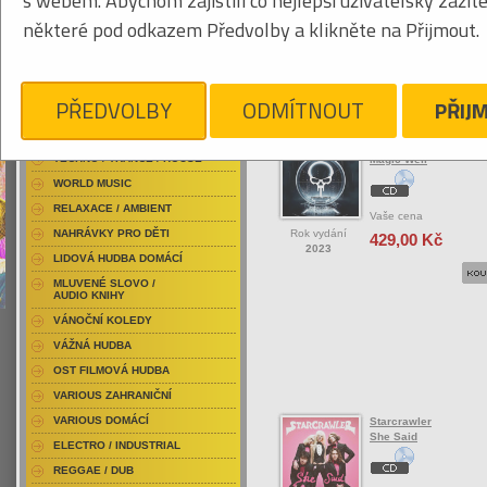
s webem. Abychom zajistili co nejlepší uživatelský zážit
RAP / HIP HOP DOMÁCÍ
některé pod odkazem Předvolby a klikněte na Přijmout.
RAP / HIP HOP ZAHRANIČNÍ
BLU-RAY / HUDBA
Tabulkový výpis
DVD / HUDBA
PŘEDVOLBY
ODMÍTNOUT
PŘIJ
ROCK/POP ZAHRANIČ
PUNK / HARDCORE
ACID JAZZ / TRIP HOP
Starchild
TECHNO / TRANCE / HOUSE
Magic Well
WORLD MUSIC
RELAXACE / AMBIENT
Vaše cena
Rok vydání
NAHRÁVKY PRO DĚTI
429,00 Kč
2023
LIDOVÁ HUDBA DOMÁCÍ
MLUVENÉ SLOVO /
AUDIO KNIHY
VÁNOČNÍ KOLEDY
VÁŽNÁ HUDBA
OST FILMOVÁ HUDBA
VARIOUS ZAHRANIČNÍ
VARIOUS DOMÁCÍ
Starcrawler
She Said
ELECTRO / INDUSTRIAL
REGGAE / DUB