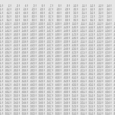
1
|
2
|
3
|
4
|
5
|
6
|
7
|
8
|
9
|
10
|
11
|
12
|
13
|
14
|
1
|
22
|
23
|
24
|
25
|
26
|
27
|
28
|
29
|
30
|
31
|
32
|
33
|
34
|
1
|
42
|
43
|
44
|
45
|
46
|
47
|
48
|
49
|
50
|
51
|
52
|
53
|
54
|
1
|
62
|
63
|
64
|
65
|
66
|
67
|
68
|
69
|
70
|
71
|
72
|
73
|
74
|
1
|
82
|
83
|
84
|
85
|
86
|
87
|
88
|
89
|
90
|
91
|
92
|
93
|
94
|
1
|
102
|
103
|
104
|
105
|
106
|
107
|
108
|
109
|
110
|
111
|
112
|
113
|
114
|
1
|
122
|
123
|
124
|
125
|
126
|
127
|
128
|
129
|
130
|
131
|
132
|
133
|
134
|
1
|
142
|
143
|
144
|
145
|
146
|
147
|
148
|
149
|
150
|
151
|
152
|
153
|
154
|
1
|
162
|
163
|
164
|
165
|
166
|
167
|
168
|
169
|
170
|
171
|
172
|
173
|
174
|
1
|
182
|
183
|
184
|
185
|
186
|
187
|
188
|
189
|
190
|
191
|
192
|
193
|
194
|
1
|
202
|
203
|
204
|
205
|
206
|
207
|
208
|
209
|
210
|
211
|
212
|
213
|
214
|
1
|
222
|
223
|
224
|
225
|
226
|
227
|
228
|
229
|
230
|
231
|
232
|
233
|
234
|
1
|
242
|
243
|
244
|
245
|
246
|
247
|
248
|
249
|
250
|
251
|
252
|
253
|
254
|
1
|
262
|
263
|
264
|
265
|
266
|
267
|
268
|
269
|
270
|
271
|
272
|
273
|
274
|
1
|
282
|
283
|
284
|
285
|
286
|
287
|
288
|
289
|
290
|
291
|
292
|
293
|
294
|
1
|
302
|
303
|
304
|
305
|
306
|
307
|
308
|
309
|
310
|
311
|
312
|
313
|
314
|
1
|
322
|
323
|
324
|
325
|
326
|
327
|
328
|
329
|
330
|
331
|
332
|
333
|
334
|
1
|
342
|
343
|
344
|
345
|
346
|
347
|
348
|
349
|
350
|
351
|
352
|
353
|
354
|
1
|
362
|
363
|
364
|
365
|
366
|
367
|
368
|
369
|
370
|
371
|
372
|
373
|
374
|
1
|
382
|
383
|
384
|
385
|
386
|
387
|
388
|
389
|
390
|
391
|
392
|
393
|
394
|
1
|
402
|
403
|
404
|
405
|
406
|
407
|
408
|
409
|
410
|
411
|
412
|
413
|
414
|
1
|
422
|
423
|
424
|
425
|
426
|
427
|
428
|
429
|
430
|
431
|
432
|
433
|
434
|
1
|
442
|
443
|
444
|
445
|
446
|
447
|
448
|
449
|
450
|
451
|
452
|
453
|
454
|
1
|
462
|
463
|
464
|
465
|
466
|
467
|
468
|
469
|
470
|
471
|
472
|
473
|
474
|
1
|
482
|
483
|
484
|
485
|
486
|
487
|
488
|
489
|
490
|
491
|
492
|
493
|
494
|
1
|
502
|
503
|
504
|
505
|
506
|
507
|
508
|
509
|
510
|
511
|
512
|
513
|
514
|
1
|
522
|
523
|
524
|
525
|
526
|
527
|
528
|
529
|
530
|
531
|
532
|
533
|
534
|
1
|
542
|
543
|
544
|
545
|
546
|
547
|
548
|
549
|
550
|
551
|
552
|
553
|
554
|
1
|
562
|
563
|
564
|
565
|
566
|
567
|
568
|
569
|
570
|
571
|
572
|
573
|
574
|
1
|
582
|
583
|
584
|
585
|
586
|
587
|
588
|
589
|
590
|
591
|
592
|
593
|
594
|
1
|
602
|
603
|
604
|
605
|
606
|
607
|
608
|
609
|
610
|
611
|
612
|
613
|
614
|