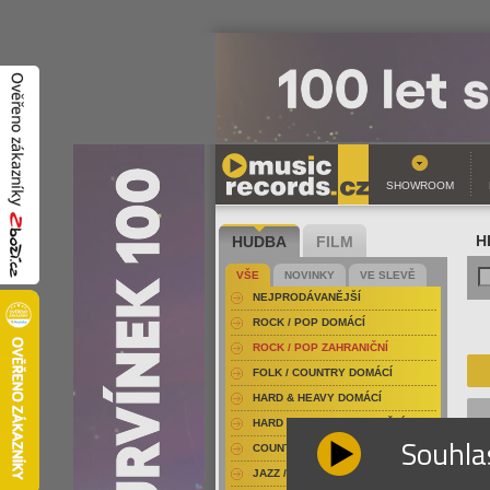
SHOWROOM
HUDBA
FILM
H
VŠE
NOVINKY
VE SLEVĚ
NEJPRODÁVANĚJŠÍ
ROCK / POP DOMÁCÍ
ROCK / POP ZAHRANIČNÍ
FOLK / COUNTRY DOMÁCÍ
HARD & HEAVY DOMÁCÍ
HARD & HEAVY ZAHRANIČNÍ
Souhla
COUNTRY
JAZZ / BLUES