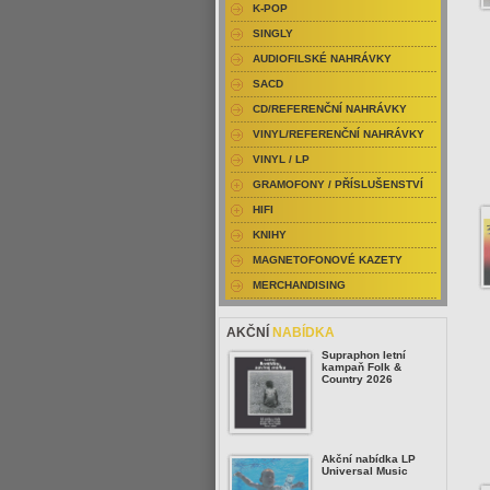
K-POP
SINGLY
AUDIOFILSKÉ NAHRÁVKY
SACD
CD/REFERENČNÍ NAHRÁVKY
VINYL/REFERENČNÍ NAHRÁVKY
VINYL / LP
GRAMOFONY / PŘÍSLUŠENSTVÍ
HIFI
KNIHY
MAGNETOFONOVÉ KAZETY
MERCHANDISING
AKČNÍ
NABÍDKA
Supraphon letní
kampaň Folk &
Country 2026
Akční nabídka LP
Universal Music