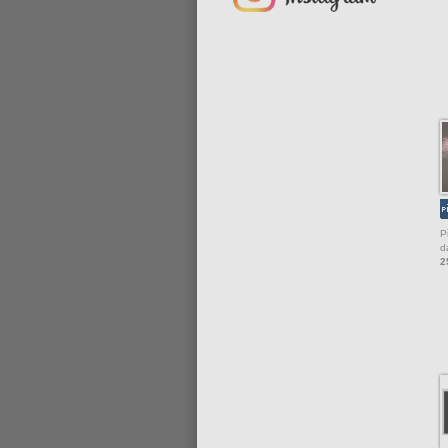
P
d
2