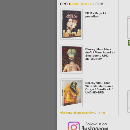
PŘED
OBJEDNÁVKY
FILM
FILM - Magická
posedlost
Blu-ray film - Mars
útočí / Mars Attacks /
Steelbook / UHD
4K+Blu-Ray
Blu-ray film - Star
Wars:Mandalorian a
Grogu / Steelbook /
UHD 4K+BRD
Všechny předobjednávky - Film