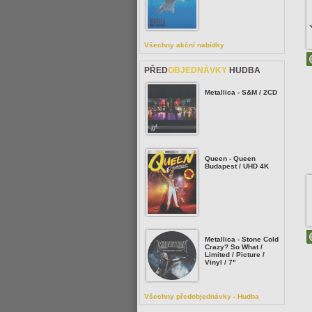
Všechny akční nabídky
PŘED
OBJEDNÁVKY
HUDBA
Metallica - S&M / 2CD
Queen - Queen
Budapest / UHD 4K
Metallica - Stone Cold
Crazy? So What /
Limited / Picture /
Vinyl / 7"
Všechny předobjednávky - Hudba