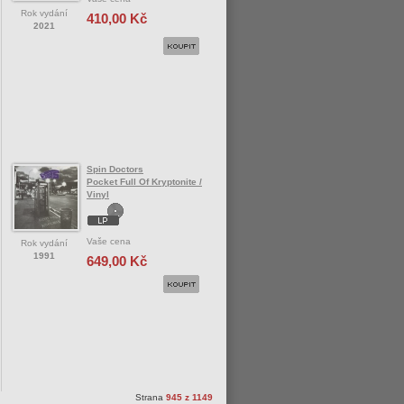
Rok vydání
410,00 Kč
2021
Spin Doctors
Pocket Full Of Kryptonite /
Vinyl
Vaše cena
Rok vydání
1991
649,00 Kč
Strana
945 z 1149