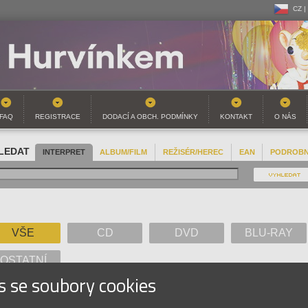
CZ |
CZ |
SK |
FAQ
REGISTRACE
DODACÍ A OBCH. PODMÍNKY
KONTAKT
O NÁS
LEDAT
INTERPRET
ALBUM/FILM
REŽISÉR/HEREC
EAN
PODROB
VŠE
CD
DVD
BLU-RAY
OSTATNÍ
s se soubory cookies
A
B
C
D
E
F
G
H
I
J
K
L
M
N
O
P
Q
R
S
T
U