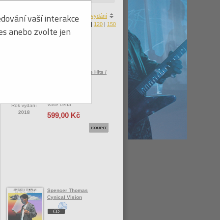
dování vaší interakce
a
|
ceny
|
zboží skladem
|
roku vydání
Produktů na stránku:
30
|
60
|
90
|
120
|
150
ies anebo zvolte jen
Spencer Jon
Spencer Sings The Hits /
Vinyl
Vaše cena
Rok vydání
2018
599,00 Kč
Spencer Thomas
Cynical Vision