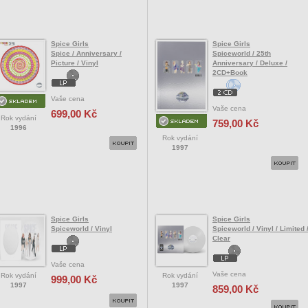
Spice Girls
Spice Girls
Spice / Anniversary /
Spiceworld / 25th
Picture / Vinyl
Anniversary / Deluxe /
2CD+Book
Vaše cena
Vaše cena
699,00 Kč
Rok vydání
759,00 Kč
1996
Rok vydání
1997
Spice Girls
Spice Girls
Spiceworld / Vinyl
Spiceworld / Vinyl / Limited 
Clear
Vaše cena
Vaše cena
Rok vydání
Rok vydání
999,00 Kč
1997
1997
859,00 Kč