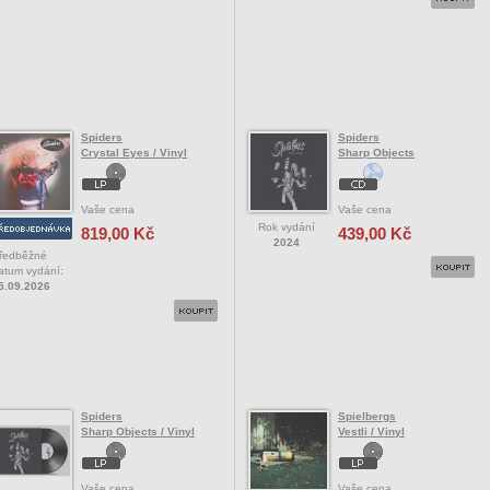
Spiders
Spiders
Crystal Eyes / Vinyl
Sharp Objects
Vaše cena
Vaše cena
Rok vydání
819,00 Kč
439,00 Kč
2024
ředběžné
atum vydání:
5.09.2026
Spiders
Spielbergs
Sharp Objects / Vinyl
Vestli / Vinyl
Vaše cena
Vaše cena