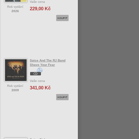
Vaše cena
Rok vydání
229,00 Kč
2026
Spice And The RJ Band
Shave Your Fear
Vaše cena
Rok vydání
341,00 Kč
2009