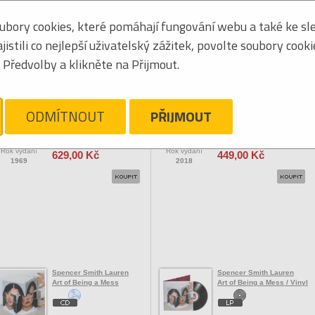
bory cookies, které pomáhají fungování webu a také ke sle
Seřadit podle:
jmén
stili co nejlepší uživatelský zážitek, povolte soubory cook
Tabulkový výpis
Předvolby a klikněte na Přijmout.
OCK/POP ZAHRANIČNÍ
Spence Alexander
Spencer Jon
OAR / Vinyl
Spencer Sings The Hits
ODMÍTNOUT
PŘIJMOUT
Vaše cena
Vaše cena
Rok vydání
Rok vydání
629,00 Kč
449,00 Kč
1969
2018
Spencer Smith Lauren
Spencer Smith Lauren
Art of Being a Mess
Art of Being a Mess / Vinyl