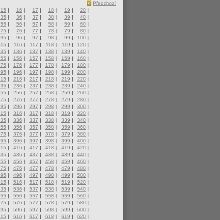
Předchozí
15
|
16
|
17
|
18
|
19
|
20
|
35
|
36
|
37
|
38
|
39
|
40
|
55
|
56
|
57
|
58
|
59
|
60
|
75
|
76
|
77
|
78
|
79
|
80
|
95
|
96
|
97
|
98
|
99
|
100
|
115
|
116
|
117
|
118
|
119
|
120
|
135
|
136
|
137
|
138
|
139
|
140
|
155
|
156
|
157
|
158
|
159
|
160
|
175
|
176
|
177
|
178
|
179
|
180
|
195
|
196
|
197
|
198
|
199
|
200
|
215
|
216
|
217
|
218
|
219
|
220
|
235
|
236
|
237
|
238
|
239
|
240
|
255
|
256
|
257
|
258
|
259
|
260
|
275
|
276
|
277
|
278
|
279
|
280
|
295
|
296
|
297
|
298
|
299
|
300
|
315
|
316
|
317
|
318
|
319
|
320
|
335
|
336
|
337
|
338
|
339
|
340
|
355
|
356
|
357
|
358
|
359
|
360
|
375
|
376
|
377
|
378
|
379
|
380
|
395
|
396
|
397
|
398
|
399
|
400
|
415
|
416
|
417
|
418
|
419
|
420
|
435
|
436
|
437
|
438
|
439
|
440
|
455
|
456
|
457
|
458
|
459
|
460
|
475
|
476
|
477
|
478
|
479
|
480
|
495
|
496
|
497
|
498
|
499
|
500
|
515
|
516
|
517
|
518
|
519
|
520
|
535
|
536
|
537
|
538
|
539
|
540
|
555
|
556
|
557
|
558
|
559
|
560
|
575
|
576
|
577
|
578
|
579
|
580
|
595
|
596
|
597
|
598
|
599
|
600
|
615
|
616
|
617
|
618
|
619
|
620
|