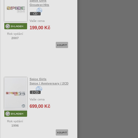
Spice Girls
Greatest Hits
Vaše cena
199,00 Kč
Rok vydání
2007
Spice Girls
Spice / Anniversary / 2CD
Vaše cena
699,00 Kč
Rok vydání
1996