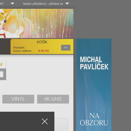
 Kč
Nejste přihlášený
-
přihlásit se
 Kč
Log-in
 EUR
Uživ. jméno:
KOŠÍK
Podrobnosti
Položek:
Heslo:
Cena celkem:
0,00
Kč
NĚ
Registrace
Zapomenuté heslo?
VINYL
4K UHD
Close
V
W
X
Y
Z
Vše