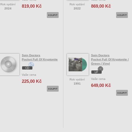
Rok vydání
Rok vydání
819,00 Kč
869,00 Kč
2024
2022
Spin Doctors
Spin Doctors
Pocket Full Of Kryptonite
Pocket Full Of Kryptonite /
Green / Vinyl
Vaše cena
Vaše cena
Rok vydání
225,00 Kč
1991
649,00 Kč