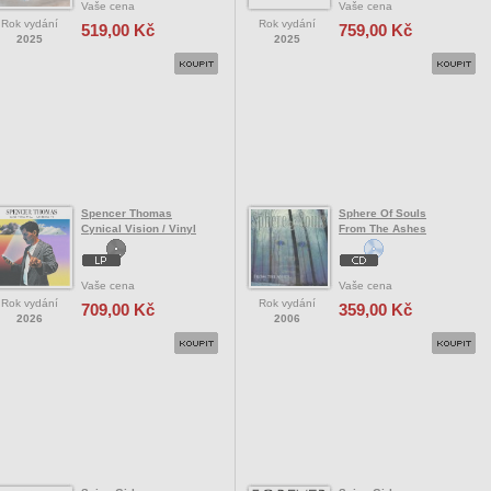
Vaše cena
Vaše cena
Rok vydání
Rok vydání
519,00 Kč
759,00 Kč
2025
2025
Spencer Thomas
Sphere Of Souls
Cynical Vision / Vinyl
From The Ashes
Vaše cena
Vaše cena
Rok vydání
Rok vydání
709,00 Kč
359,00 Kč
2026
2006