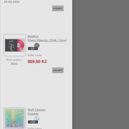
25.09.2026
Spiders
Sharp Objects / Pink / Vinyl
Vaše cena
Rok vydání
869,00 Kč
2024
Spill Canvas
Conduit
Vaše cena