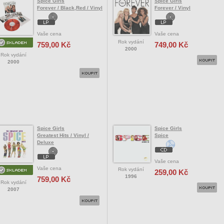
Spice Girls
Spice Girls
Forever / Black,Red / Vinyl
Forever / Vinyl
Vaše cena
Vaše cena
Rok vydání
759,00 Kč
749,00 Kč
2000
Rok vydání
2000
Spice Girls
Spice Girls
Greatest Hits / Vinyl /
Spice
Deluxe
Vaše cena
Vaše cena
Rok vydání
259,00 Kč
1996
759,00 Kč
Rok vydání
2007