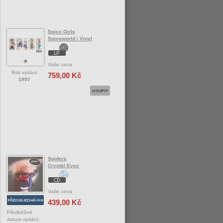
Spice Girls
Spiceworld / Vinyl
Vaše cena
Rok vydání
759,00 Kč
1997
Spiders
/
Crystal Eyes
Vaše cena
439,00 Kč
Předběžné
datum vydání: