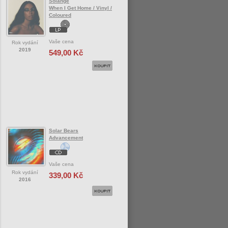
Solange
When I Get Home / Vinyl /
Coloured
Vaše cena
Rok vydání
2019
549,00 Kč
Solar Bears
Advancement
Vaše cena
Rok vydání
339,00 Kč
2016