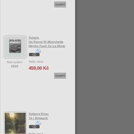
Solaris
Un Paese Di Musichette
Mentre Fuori Ce La Morte
Vaše cena
Rok vydání
2020
459,00 Kč
Solberg Einar
16 / Digipack
Vaše cena