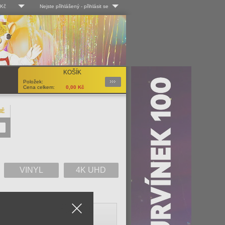
 Kč
Nejste přihlášený
-
přihlásit se
 Kč
Log-in
 EUR
Uživ. jméno:
KOŠÍK
Podrobnosti
Položek:
Heslo:
Cena celkem:
0,00
Kč
NĚ
Registrace
Zapomenuté heslo?
VINYL
4K UHD
Close
V
W
X
Y
Z
Vše