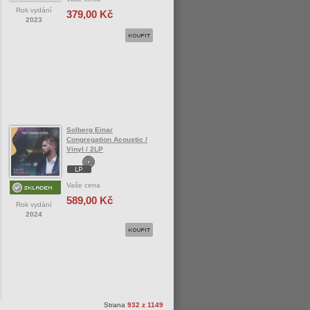
Rok vydání
379,00 Kč
2023
Solberg Einar
Congregation Acoustic /
Vinyl / 2LP
Vaše cena
589,00 Kč
Rok vydání
2024
Strana
932 z 1149