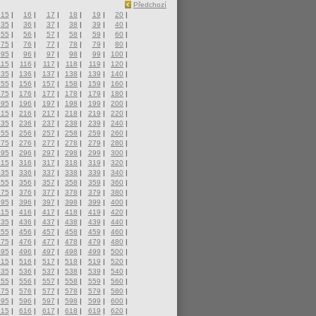
Předchozí
15
|
16
|
17
|
18
|
19
|
20
|
35
|
36
|
37
|
38
|
39
|
40
|
55
|
56
|
57
|
58
|
59
|
60
|
75
|
76
|
77
|
78
|
79
|
80
|
95
|
96
|
97
|
98
|
99
|
100
|
115
|
116
|
117
|
118
|
119
|
120
|
135
|
136
|
137
|
138
|
139
|
140
|
155
|
156
|
157
|
158
|
159
|
160
|
175
|
176
|
177
|
178
|
179
|
180
|
195
|
196
|
197
|
198
|
199
|
200
|
215
|
216
|
217
|
218
|
219
|
220
|
235
|
236
|
237
|
238
|
239
|
240
|
255
|
256
|
257
|
258
|
259
|
260
|
275
|
276
|
277
|
278
|
279
|
280
|
295
|
296
|
297
|
298
|
299
|
300
|
315
|
316
|
317
|
318
|
319
|
320
|
335
|
336
|
337
|
338
|
339
|
340
|
355
|
356
|
357
|
358
|
359
|
360
|
375
|
376
|
377
|
378
|
379
|
380
|
395
|
396
|
397
|
398
|
399
|
400
|
415
|
416
|
417
|
418
|
419
|
420
|
435
|
436
|
437
|
438
|
439
|
440
|
455
|
456
|
457
|
458
|
459
|
460
|
475
|
476
|
477
|
478
|
479
|
480
|
495
|
496
|
497
|
498
|
499
|
500
|
515
|
516
|
517
|
518
|
519
|
520
|
535
|
536
|
537
|
538
|
539
|
540
|
555
|
556
|
557
|
558
|
559
|
560
|
575
|
576
|
577
|
578
|
579
|
580
|
595
|
596
|
597
|
598
|
599
|
600
|
615
|
616
|
617
|
618
|
619
|
620
|