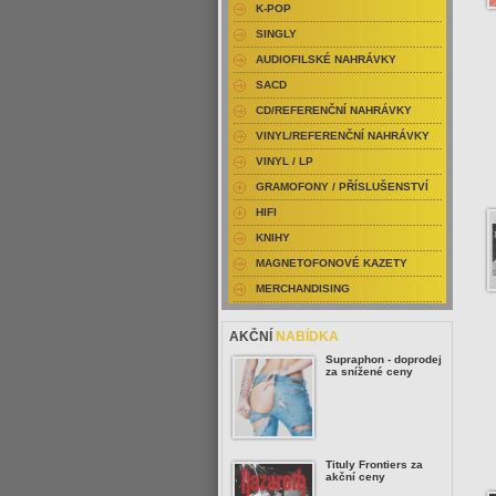
K-POP
SINGLY
AUDIOFILSKÉ NAHRÁVKY
SACD
CD/REFERENČNÍ NAHRÁVKY
VINYL/REFERENČNÍ NAHRÁVKY
VINYL / LP
GRAMOFONY / PŘÍSLUŠENSTVÍ
HIFI
KNIHY
MAGNETOFONOVÉ KAZETY
MERCHANDISING
AKČNÍ
NABÍDKA
Supraphon - doprodej
za snížené ceny
Tituly Frontiers za
akční ceny