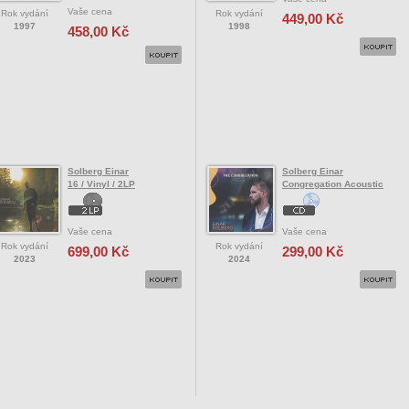
Vaše cena
Rok vydání
Rok vydání
449,00 Kč
1997
1998
458,00 Kč
Solberg Einar
Solberg Einar
16 / Vinyl / 2LP
Congregation Acoustic
Vaše cena
Vaše cena
Rok vydání
Rok vydání
699,00 Kč
299,00 Kč
2023
2024