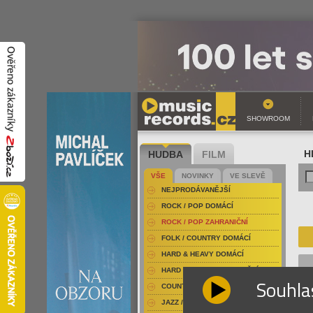
SHOWROOM
HUDBA
FILM
H
VŠE
NOVINKY
VE SLEVĚ
NEJPRODÁVANĚJŠÍ
ROCK / POP DOMÁCÍ
ROCK / POP ZAHRANIČNÍ
FOLK / COUNTRY DOMÁCÍ
HARD & HEAVY DOMÁCÍ
HARD & HEAVY ZAHRANIČNÍ
Souhla
COUNTRY
JAZZ / BLUES