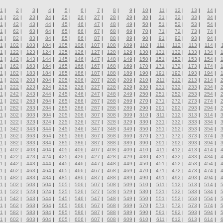
1
|
2
|
3
|
4
|
5
|
6
|
7
|
8
|
9
|
10
|
11
|
12
|
13
|
14
|
1
|
22
|
23
|
24
|
25
|
26
|
27
|
28
|
29
|
30
|
31
|
32
|
33
|
34
|
1
|
42
|
43
|
44
|
45
|
46
|
47
|
48
|
49
|
50
|
51
|
52
|
53
|
54
|
1
|
62
|
63
|
64
|
65
|
66
|
67
|
68
|
69
|
70
|
71
|
72
|
73
|
74
|
1
|
82
|
83
|
84
|
85
|
86
|
87
|
88
|
89
|
90
|
91
|
92
|
93
|
94
|
1
|
102
|
103
|
104
|
105
|
106
|
107
|
108
|
109
|
110
|
111
|
112
|
113
|
114
|
1
|
122
|
123
|
124
|
125
|
126
|
127
|
128
|
129
|
130
|
131
|
132
|
133
|
134
|
1
|
142
|
143
|
144
|
145
|
146
|
147
|
148
|
149
|
150
|
151
|
152
|
153
|
154
|
1
|
162
|
163
|
164
|
165
|
166
|
167
|
168
|
169
|
170
|
171
|
172
|
173
|
174
|
1
|
182
|
183
|
184
|
185
|
186
|
187
|
188
|
189
|
190
|
191
|
192
|
193
|
194
|
1
|
202
|
203
|
204
|
205
|
206
|
207
|
208
|
209
|
210
|
211
|
212
|
213
|
214
|
1
|
222
|
223
|
224
|
225
|
226
|
227
|
228
|
229
|
230
|
231
|
232
|
233
|
234
|
1
|
242
|
243
|
244
|
245
|
246
|
247
|
248
|
249
|
250
|
251
|
252
|
253
|
254
|
1
|
262
|
263
|
264
|
265
|
266
|
267
|
268
|
269
|
270
|
271
|
272
|
273
|
274
|
1
|
282
|
283
|
284
|
285
|
286
|
287
|
288
|
289
|
290
|
291
|
292
|
293
|
294
|
1
|
302
|
303
|
304
|
305
|
306
|
307
|
308
|
309
|
310
|
311
|
312
|
313
|
314
|
1
|
322
|
323
|
324
|
325
|
326
|
327
|
328
|
329
|
330
|
331
|
332
|
333
|
334
|
1
|
342
|
343
|
344
|
345
|
346
|
347
|
348
|
349
|
350
|
351
|
352
|
353
|
354
|
1
|
362
|
363
|
364
|
365
|
366
|
367
|
368
|
369
|
370
|
371
|
372
|
373
|
374
|
1
|
382
|
383
|
384
|
385
|
386
|
387
|
388
|
389
|
390
|
391
|
392
|
393
|
394
|
1
|
402
|
403
|
404
|
405
|
406
|
407
|
408
|
409
|
410
|
411
|
412
|
413
|
414
|
1
|
422
|
423
|
424
|
425
|
426
|
427
|
428
|
429
|
430
|
431
|
432
|
433
|
434
|
1
|
442
|
443
|
444
|
445
|
446
|
447
|
448
|
449
|
450
|
451
|
452
|
453
|
454
|
1
|
462
|
463
|
464
|
465
|
466
|
467
|
468
|
469
|
470
|
471
|
472
|
473
|
474
|
1
|
482
|
483
|
484
|
485
|
486
|
487
|
488
|
489
|
490
|
491
|
492
|
493
|
494
|
1
|
502
|
503
|
504
|
505
|
506
|
507
|
508
|
509
|
510
|
511
|
512
|
513
|
514
|
1
|
522
|
523
|
524
|
525
|
526
|
527
|
528
|
529
|
530
|
531
|
532
|
533
|
534
|
1
|
542
|
543
|
544
|
545
|
546
|
547
|
548
|
549
|
550
|
551
|
552
|
553
|
554
|
1
|
562
|
563
|
564
|
565
|
566
|
567
|
568
|
569
|
570
|
571
|
572
|
573
|
574
|
1
|
582
|
583
|
584
|
585
|
586
|
587
|
588
|
589
|
590
|
591
|
592
|
593
|
594
|
1
|
602
|
603
|
604
|
605
|
606
|
607
|
608
|
609
|
610
|
611
|
612
|
613
|
614
|