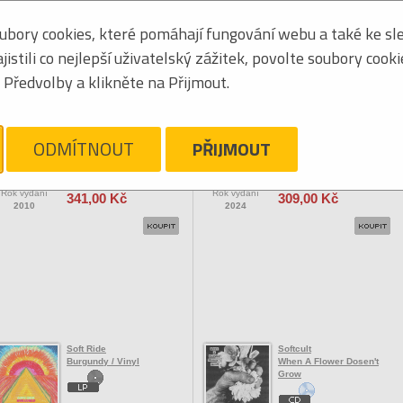
bory cookies, které pomáhají fungování webu a také ke sle
Seřadit podle:
jmén
stili co nejlepší uživatelský zážitek, povolte soubory cook
Tabulkový výpis
Předvolby a klikněte na Přijmout.
OCK/POP ZAHRANIČNÍ
Soft Pack
Soft Play
Soft Pack
Heavy Jelly
ODMÍTNOUT
PŘIJMOUT
Vaše cena
Vaše cena
Rok vydání
Rok vydání
341,00 Kč
309,00 Kč
2010
2024
Soft Ride
Softcult
Burgundy / Vinyl
When A Flower Dosen't
Grow