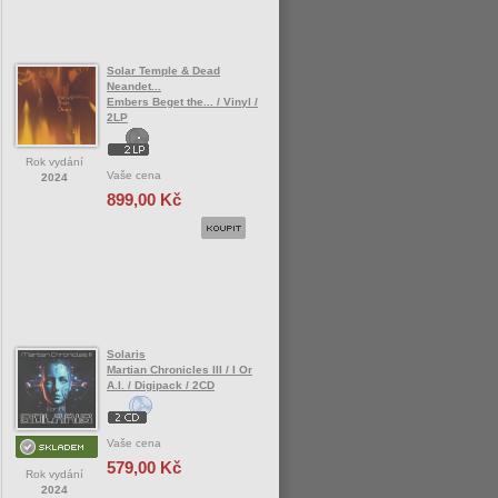
Solar Temple & Dead
Neandet...
Embers Beget the... / Vinyl /
2LP
Rok vydání
Vaše cena
2024
899,00 Kč
Solaris
Martian Chronicles III / I Or
A.I. / Digipack / 2CD
Vaše cena
579,00 Kč
Rok vydání
2024