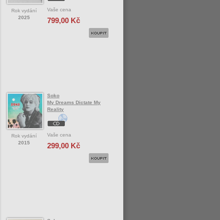
Vaše cena
Rok vydání
2025
799,00 Kč
Soko
My Dreams Dictate My
Reality
Vaše cena
Rok vydání
2015
299,00 Kč