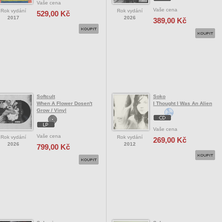
Vaše cena
Vaše cena
Rok vydání
Rok vydání
529,00 Kč
2017
2026
389,00 Kč
Softcult
Soko
When A Flower Dosen't
I Thought I Was An Alien
Grow / Vinyl
Vaše cena
Vaše cena
Rok vydání
Rok vydání
269,00 Kč
2026
2012
799,00 Kč