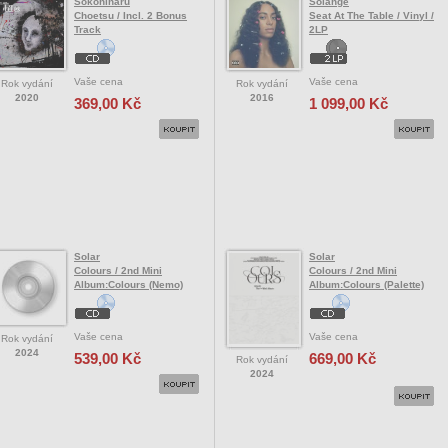
Sokoninaru
Solange
Choetsu / Incl. 2 Bonus
Seat At The Table / Vinyl /
Track
2LP
Vaše cena
Vaše cena
Rok vydání
Rok vydání
2020
2016
369,00 Kč
1 099,00 Kč
Solar
Solar
Colours / 2nd Mini
Colours / 2nd Mini
Album:Colours (Nemo)
Album:Colours (Palette)
Vaše cena
Vaše cena
Rok vydání
2024
539,00 Kč
669,00 Kč
Rok vydání
2024