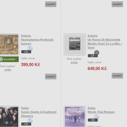
Solaris
Solaris
Nostradamus-Profeciak
Un Paese Di Musichette
konyve
Mentre Fuori Ce La Mor. /
Vinyl
Vaše cena
Rok vydání
Vaše cena
2020
399,00 Kč
Rok vydání
649,00 Kč
1999
Solas
Solas
Sunny Spells & Scattered
Words That Remain
Showers
Vaše cena