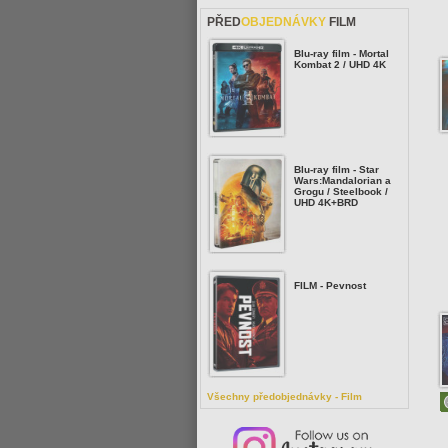
PŘED
OBJEDNÁVKY
FILM
Blu-ray film - Mortal
Kombat 2 / UHD 4K
Blu-ray film - Star
Wars:Mandalorian a
Grogu / Steelbook /
UHD 4K+BRD
FILM - Pevnost
Všechny předobjednávky - Film