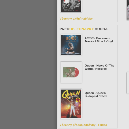
Všechny akční nabídky
PŘED
OBJEDNÁVKY
HUDBA
AC/DC - Basement
Tracks / Blue / Vinyl
Queen - News Of The
World / Reedice
Queen - Queen
Budapest / DVD
Všechny předobjednávky - Hudba