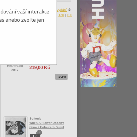
dování vaší interakce
a
|
ceny
|
zboží skladem
|
roku vydání
Produktů na stránku:
30
|
60
|
90
|
120
|
150
ies anebo zvolte jen
Soft Ride
Burgundy
Vaše cena
Rok vydání
219,00 Kč
2017
Softcult
When A Flower Dosen't
Grow / Coloured / Vinyl