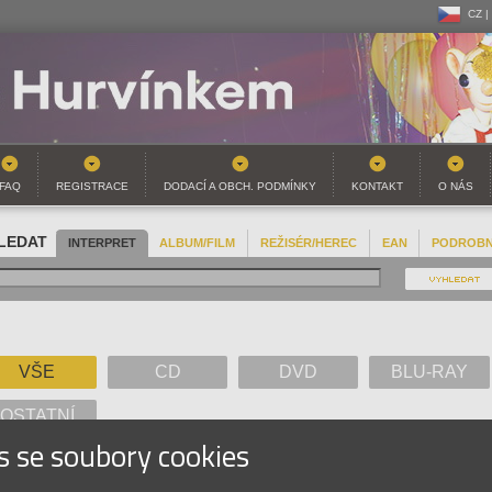
CZ |
CZ |
SK |
FAQ
REGISTRACE
DODACÍ A OBCH. PODMÍNKY
KONTAKT
O NÁS
LEDAT
INTERPRET
ALBUM/FILM
REŽISÉR/HEREC
EAN
PODROB
VŠE
CD
DVD
BLU-RAY
OSTATNÍ
s se soubory cookies
A
B
C
D
E
F
G
H
I
J
K
L
M
N
O
P
Q
R
S
T
U