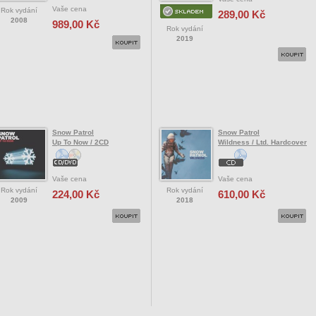
Vaše cena
Rok vydání
289,00 Kč
2008
989,00 Kč
Rok vydání
2019
Snow Patrol
Snow Patrol
Up To Now / 2CD
Wildness / Ltd. Hardcover
Vaše cena
Vaše cena
Rok vydání
Rok vydání
224,00 Kč
610,00 Kč
2009
2018