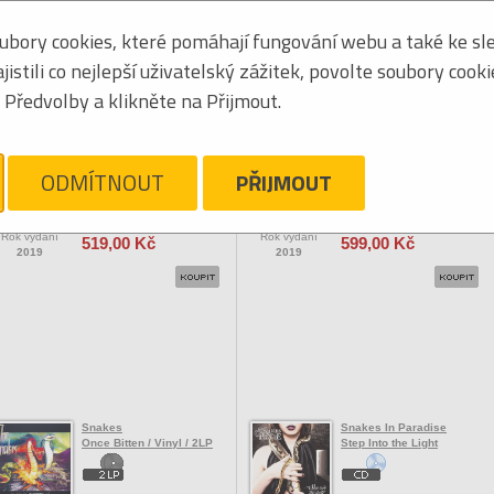
bory cookies, které pomáhají fungování webu a také ke sle
Seřadit podle:
jmén
stili co nejlepší uživatelský zážitek, povolte soubory cook
Tabulkový výpis
Předvolby a klikněte na Přijmout.
OCK/POP ZAHRANIČNÍ
Snakebite
Snakebite
Rock Rumble & Roll
Rock Rumble & Roll / Vinyl
ODMÍTNOUT
PŘIJMOUT
Vaše cena
Vaše cena
Rok vydání
Rok vydání
519,00 Kč
599,00 Kč
2019
2019
Snakes
Snakes In Paradise
Once Bitten / Vinyl / 2LP
Step Into the Light