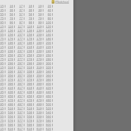
Předchozí
15
|
16
|
17
|
18
|
19
|
20
|
35
|
36
|
37
|
38
|
39
|
40
|
55
|
56
|
57
|
58
|
59
|
60
|
75
|
76
|
77
|
78
|
79
|
80
|
95
|
96
|
97
|
98
|
99
|
100
|
115
|
116
|
117
|
118
|
119
|
120
|
135
|
136
|
137
|
138
|
139
|
140
|
155
|
156
|
157
|
158
|
159
|
160
|
175
|
176
|
177
|
178
|
179
|
180
|
195
|
196
|
197
|
198
|
199
|
200
|
215
|
216
|
217
|
218
|
219
|
220
|
235
|
236
|
237
|
238
|
239
|
240
|
255
|
256
|
257
|
258
|
259
|
260
|
275
|
276
|
277
|
278
|
279
|
280
|
295
|
296
|
297
|
298
|
299
|
300
|
315
|
316
|
317
|
318
|
319
|
320
|
335
|
336
|
337
|
338
|
339
|
340
|
355
|
356
|
357
|
358
|
359
|
360
|
375
|
376
|
377
|
378
|
379
|
380
|
395
|
396
|
397
|
398
|
399
|
400
|
415
|
416
|
417
|
418
|
419
|
420
|
435
|
436
|
437
|
438
|
439
|
440
|
455
|
456
|
457
|
458
|
459
|
460
|
475
|
476
|
477
|
478
|
479
|
480
|
495
|
496
|
497
|
498
|
499
|
500
|
515
|
516
|
517
|
518
|
519
|
520
|
535
|
536
|
537
|
538
|
539
|
540
|
555
|
556
|
557
|
558
|
559
|
560
|
575
|
576
|
577
|
578
|
579
|
580
|
595
|
596
|
597
|
598
|
599
|
600
|
615
|
616
|
617
|
618
|
619
|
620
|