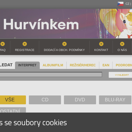
CZ |
CZ |
SK |
FAQ
REGISTRACE
DODACÍ A OBCH. PODMÍNKY
KONTAKT
O NÁS
LEDAT
INTERPRET
ALBUM/FILM
REŽISÉR/HEREC
EAN
PODROB
VŠE
CD
DVD
BLU-RAY
OSTATNÍ
s se soubory cookies
A
B
C
D
E
F
G
H
I
J
K
L
M
N
O
P
Q
R
S
T
U