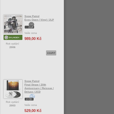
Snow Patrol
Eyes Open / Vinyl / 2LP
Vaše cena
989,00 Kč
Rok vydání
2006
Snow Patrol
Final Straw / 20th
Anniversary / Reissue /
Deluxe / 2CD
Rok vydání
Vaše cena
2003
529,00 Kč