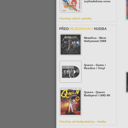
zvýhodněnou cenu
Všechny akční nabídky
PŘED
OBJEDNÁVKY
HUDBA
Metallica - West
Hollywood 1988
Queen - Game /
Reedice / Vinyl
Queen - Queen
Budapest / UHD 4K
Všechny předobjednávky - Hudba