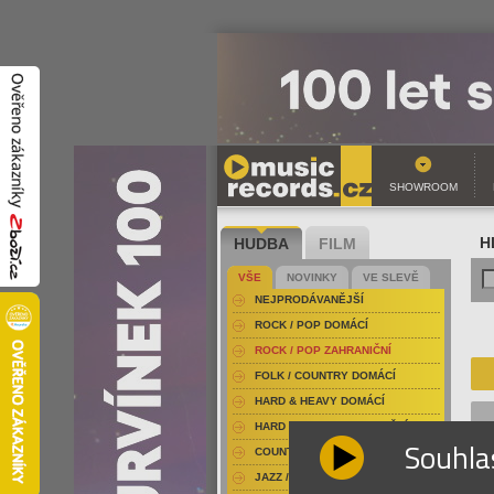
SHOWROOM
HUDBA
FILM
H
VŠE
NOVINKY
VE SLEVĚ
NEJPRODÁVANĚJŠÍ
ROCK / POP DOMÁCÍ
ROCK / POP ZAHRANIČNÍ
FOLK / COUNTRY DOMÁCÍ
HARD & HEAVY DOMÁCÍ
HARD & HEAVY ZAHRANIČNÍ
Souhla
COUNTRY
JAZZ / BLUES