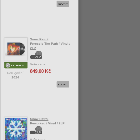
Snow Patrol
Forest Is The Path / Vinyl /
2LP
Vaše cena
849,00 Kč
Rok vydání
2024
Snow Patrol
Reworked / Vinyl / 2LP
Vaše cena