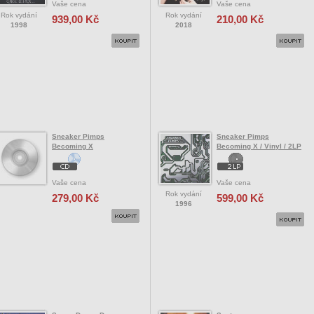
Vaše cena
Vaše cena
Rok vydání
Rok vydání
939,00 Kč
210,00 Kč
1998
2018
Sneaker Pimps
Sneaker Pimps
Becoming X
Becoming X / Vinyl / 2LP
Vaše cena
Vaše cena
Rok vydání
279,00 Kč
599,00 Kč
1996