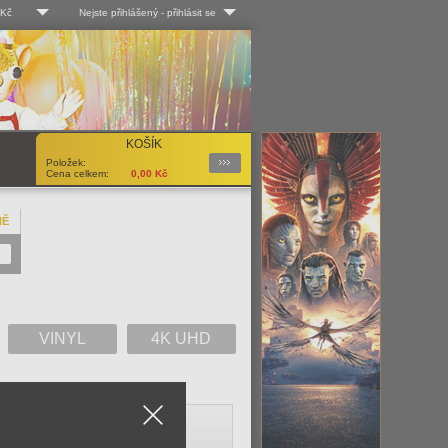
 Kč
Nejste přihlášený
-
přihlásit se
 Kč
Log-in
 EUR
Uživ. jméno:
KOŠÍK
Podrobnosti
Položek:
Heslo:
Cena celkem:
0,00
Kč
NĚ
Registrace
Zapomenuté heslo?
VINYL
4K UHD
Close
V
W
X
Y
Z
Vše