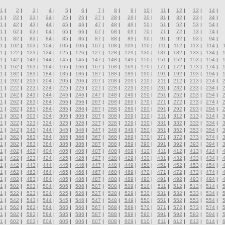
1
|
2
|
3
|
4
|
5
|
6
|
7
|
8
|
9
|
10
|
11
|
12
|
13
|
14
|
1
|
22
|
23
|
24
|
25
|
26
|
27
|
28
|
29
|
30
|
31
|
32
|
33
|
34
|
1
|
42
|
43
|
44
|
45
|
46
|
47
|
48
|
49
|
50
|
51
|
52
|
53
|
54
|
1
|
62
|
63
|
64
|
65
|
66
|
67
|
68
|
69
|
70
|
71
|
72
|
73
|
74
|
1
|
82
|
83
|
84
|
85
|
86
|
87
|
88
|
89
|
90
|
91
|
92
|
93
|
94
|
1
|
102
|
103
|
104
|
105
|
106
|
107
|
108
|
109
|
110
|
111
|
112
|
113
|
114
|
1
|
122
|
123
|
124
|
125
|
126
|
127
|
128
|
129
|
130
|
131
|
132
|
133
|
134
|
1
|
142
|
143
|
144
|
145
|
146
|
147
|
148
|
149
|
150
|
151
|
152
|
153
|
154
|
1
|
162
|
163
|
164
|
165
|
166
|
167
|
168
|
169
|
170
|
171
|
172
|
173
|
174
|
1
|
182
|
183
|
184
|
185
|
186
|
187
|
188
|
189
|
190
|
191
|
192
|
193
|
194
|
1
|
202
|
203
|
204
|
205
|
206
|
207
|
208
|
209
|
210
|
211
|
212
|
213
|
214
|
1
|
222
|
223
|
224
|
225
|
226
|
227
|
228
|
229
|
230
|
231
|
232
|
233
|
234
|
1
|
242
|
243
|
244
|
245
|
246
|
247
|
248
|
249
|
250
|
251
|
252
|
253
|
254
|
1
|
262
|
263
|
264
|
265
|
266
|
267
|
268
|
269
|
270
|
271
|
272
|
273
|
274
|
1
|
282
|
283
|
284
|
285
|
286
|
287
|
288
|
289
|
290
|
291
|
292
|
293
|
294
|
1
|
302
|
303
|
304
|
305
|
306
|
307
|
308
|
309
|
310
|
311
|
312
|
313
|
314
|
1
|
322
|
323
|
324
|
325
|
326
|
327
|
328
|
329
|
330
|
331
|
332
|
333
|
334
|
1
|
342
|
343
|
344
|
345
|
346
|
347
|
348
|
349
|
350
|
351
|
352
|
353
|
354
|
1
|
362
|
363
|
364
|
365
|
366
|
367
|
368
|
369
|
370
|
371
|
372
|
373
|
374
|
1
|
382
|
383
|
384
|
385
|
386
|
387
|
388
|
389
|
390
|
391
|
392
|
393
|
394
|
1
|
402
|
403
|
404
|
405
|
406
|
407
|
408
|
409
|
410
|
411
|
412
|
413
|
414
|
1
|
422
|
423
|
424
|
425
|
426
|
427
|
428
|
429
|
430
|
431
|
432
|
433
|
434
|
1
|
442
|
443
|
444
|
445
|
446
|
447
|
448
|
449
|
450
|
451
|
452
|
453
|
454
|
1
|
462
|
463
|
464
|
465
|
466
|
467
|
468
|
469
|
470
|
471
|
472
|
473
|
474
|
1
|
482
|
483
|
484
|
485
|
486
|
487
|
488
|
489
|
490
|
491
|
492
|
493
|
494
|
1
|
502
|
503
|
504
|
505
|
506
|
507
|
508
|
509
|
510
|
511
|
512
|
513
|
514
|
1
|
522
|
523
|
524
|
525
|
526
|
527
|
528
|
529
|
530
|
531
|
532
|
533
|
534
|
1
|
542
|
543
|
544
|
545
|
546
|
547
|
548
|
549
|
550
|
551
|
552
|
553
|
554
|
1
|
562
|
563
|
564
|
565
|
566
|
567
|
568
|
569
|
570
|
571
|
572
|
573
|
574
|
1
|
582
|
583
|
584
|
585
|
586
|
587
|
588
|
589
|
590
|
591
|
592
|
593
|
594
|
1
|
602
|
603
|
604
|
605
|
606
|
607
|
608
|
609
|
610
|
611
|
612
|
613
|
614
|