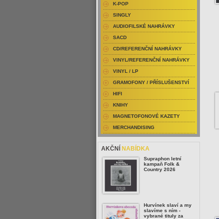
K-POP
SINGLY
AUDIOFILSKÉ NAHRÁVKY
SACD
CD/REFERENČNÍ NAHRÁVKY
VINYL/REFERENČNÍ NAHRÁVKY
VINYL / LP
GRAMOFONY / PŘÍSLUŠENSTVÍ
HIFI
KNIHY
MAGNETOFONOVÉ KAZETY
MERCHANDISING
AKČNÍ
NABÍDKA
Supraphon letní
kampaň Folk &
Country 2026
Hurvínek slaví a my
slavíme s ním -
vybrané tituly za