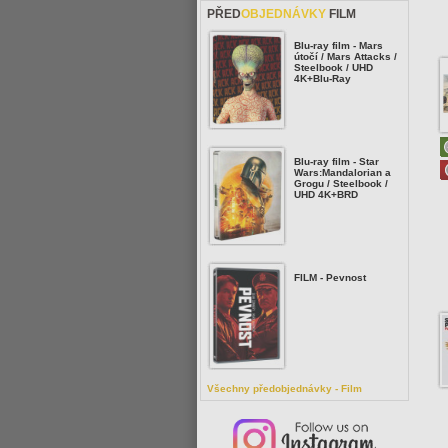
PŘED
OBJEDNÁVKY
FILM
Blu-ray film - Mars
útočí / Mars Attacks /
Steelbook / UHD
4K+Blu-Ray
Blu-ray film - Star
Wars:Mandalorian a
Grogu / Steelbook /
UHD 4K+BRD
FILM - Pevnost
Všechny předobjednávky - Film