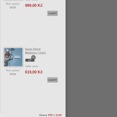
Rok vydání
999,00 Kč
2019
Snow Patrol
Wildness / Vinyl
Vaše cena
Rok vydání
619,00 Kč
2018
Strana
929 z 1149