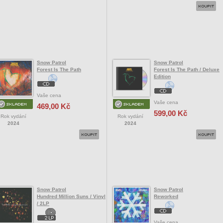
Snow Patrol
Snow Patrol
Forest Is The Path
Forest Is The Path / Deluxe
Edition
Vaše cena
Vaše cena
469,00 Kč
599,00 Kč
Rok vydání
Rok vydání
2024
2024
Snow Patrol
Snow Patrol
Hundred Million Suns / Vinyl
Reworked
/ 2LP
Vaše cena