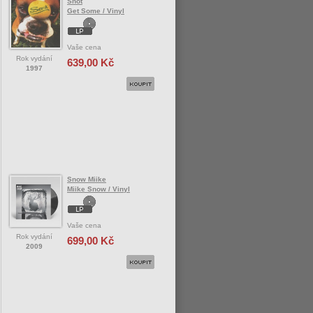
Snot
Get Some / Vinyl
Vaše cena
Rok vydání
639,00 Kč
1997
Snow Miike
Miike Snow / Vinyl
Vaše cena
Rok vydání
699,00 Kč
2009