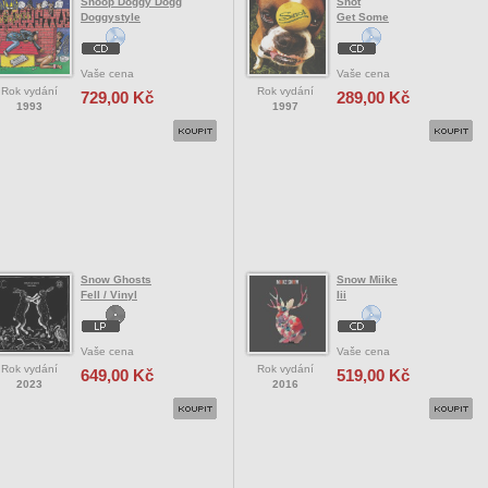
Snoop Doggy Dogg
Snot
Doggystyle
Get Some
Vaše cena
Vaše cena
Rok vydání
Rok vydání
729,00 Kč
289,00 Kč
1993
1997
Snow Ghosts
Snow Miike
Fell / Vinyl
Iii
Vaše cena
Vaše cena
Rok vydání
Rok vydání
649,00 Kč
519,00 Kč
2023
2016