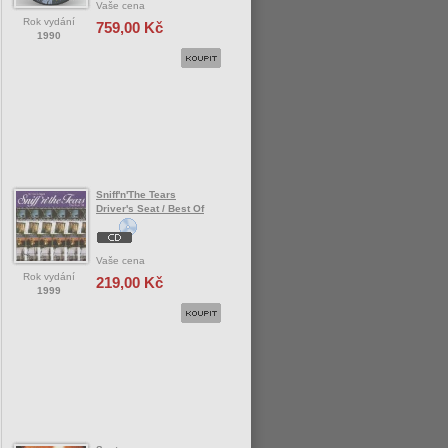
Vaše cena
Rok vydání
759,00 Kč
1990
Sniff'n'The Tears
Driver's Seat / Best Of
Vaše cena
Rok vydání
219,00 Kč
1999