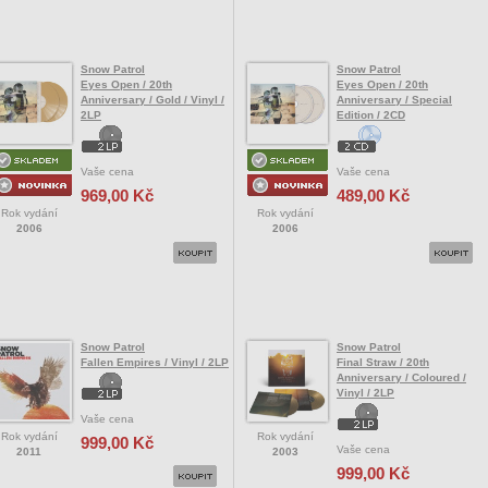
Snow Patrol
Snow Patrol
Eyes Open / 20th
Eyes Open / 20th
Anniversary / Gold / Vinyl /
Anniversary / Special
2LP
Edition / 2CD
Vaše cena
Vaše cena
969,00 Kč
489,00 Kč
Rok vydání
Rok vydání
2006
2006
Snow Patrol
Snow Patrol
Fallen Empires / Vinyl / 2LP
Final Straw / 20th
Anniversary / Coloured /
Vinyl / 2LP
Vaše cena
Rok vydání
Rok vydání
999,00 Kč
Vaše cena
2011
2003
999,00 Kč