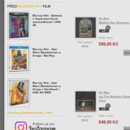
PŘED
OBJEDNÁVKY
FILM
Blu-ray film - Batman
Sir Reg
v Superman:Úsvit
spravedlnosti / UHD
Modern Day Disgrace 
4K
Vaše cena
Rok vydání
599,00 Kč
2016
Blu-ray film - Star
Wars:Mandalorian a
Grogu / Blu-Ray
Blu-ray film - Star
Wars:Mandalorian a
Grogu / Steelbook /
Sir Was
UHD 4K+BRD
Let The Morning Come
Vinyl
Všechny předobjednávky - Film
Vaše cena
Rok vydání
2021
649,00 Kč