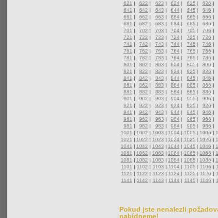
621
|
622
|
623
|
624
|
625
|
626
|
641
|
642
|
643
|
644
|
645
|
646
|
661
|
662
|
663
|
664
|
665
|
666
|
681
|
682
|
683
|
684
|
685
|
686
|
701
|
702
|
703
|
704
|
705
|
706
|
721
|
722
|
723
|
724
|
725
|
726
|
741
|
742
|
743
|
744
|
745
|
746
|
761
|
762
|
763
|
764
|
765
|
766
|
781
|
782
|
783
|
784
|
785
|
786
|
801
|
802
|
803
|
804
|
805
|
806
|
821
|
822
|
823
|
824
|
825
|
826
|
841
|
842
|
843
|
844
|
845
|
846
|
861
|
862
|
863
|
864
|
865
|
866
|
881
|
882
|
883
|
884
|
885
|
886
|
901
|
902
|
903
|
904
|
905
|
906
|
921
|
922
|
923
|
924
|
925
|
926
|
941
|
942
|
943
|
944
|
945
|
946
|
961
|
962
|
963
|
964
|
965
|
966
|
981
|
982
|
983
|
984
|
985
|
986
|
1001
|
1002
|
1003
|
1004
|
1005
|
1006
|
1021
|
1022
|
1023
|
1024
|
1025
|
1026
|
1041
|
1042
|
1043
|
1044
|
1045
|
1046
|
1061
|
1062
|
1063
|
1064
|
1065
|
1066
|
1081
|
1082
|
1083
|
1084
|
1085
|
1086
|
1101
|
1102
|
1103
|
1104
|
1105
|
1106
|
1121
|
1122
|
1123
|
1124
|
1125
|
1126
|
1141
|
1142
|
1143
|
1144
|
1145
|
1146
|
Pokud jste nenalezli požadova
nabídneme!