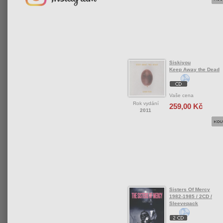
Siskiyou
Keep Away the Dead
Vaše cena
Rok vydání
259,00 Kč
2011
Sisters Of Mercy
1982-1985 / 2CD /
Sleevepack