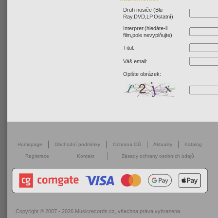
Druh nosiče (Blu-
Ray,DVD,LP,Ostatní):
Interpret:(hledáte-li
film,pole nevyplňujte)
Titul:
Váš email:
Opište obrázek:
Homepage
Obchodní podmínky
Ochrana OÚ
Aktuality
Katalog
Registrace
Kontakt
Zásady ochrany osobních údajů
Copyright © 2007 - 2026
Musicrecords.cz
, všechna práva vyhrazena.