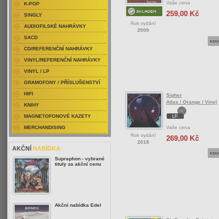
Vaše cena
K-POP
259,00 Kč
SINGLY
Rok vydání
AUDIOFILSKÉ NAHRÁVKY
2009
SACD
CD/REFERENČNÍ NAHRÁVKY
VINYL/REFERENČNÍ NAHRÁVKY
VINYL / LP
GRAMOFONY / PŘÍSLUŠENSTVÍ
HIFI
Sipher
Atlas / Orange / Vinyl
KNIHY
MAGNETOFONOVÉ KAZETY
Vaše cena
MERCHANDISING
Rok vydání
269,00 Kč
2018
AKČNÍ
NABÍDKA
Supraphon - vybrané
tituly za akční cenu
Akční nabídka Edel