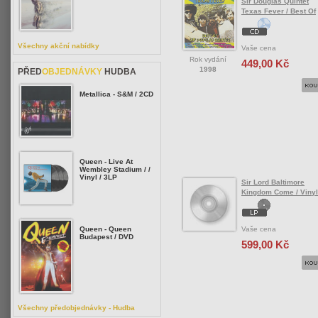
Sir Douglas Quintet
Texas Fever / Best Of
Všechny akční nabídky
Vaše cena
Rok vydání
449,00 Kč
1998
PŘED
OBJEDNÁVKY
HUDBA
Metallica - S&M / 2CD
Queen - Live At
Wembley Stadium / /
Vinyl / 3LP
Sir Lord Baltimore
Kingdom Come / Vinyl
Vaše cena
Queen - Queen
Budapest / DVD
599,00 Kč
Všechny předobjednávky - Hudba