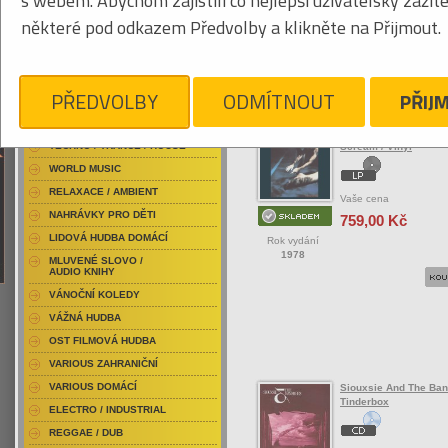
s webem. Abychom zajistili co nejlepší uživatelský zážit
RAP / HIP HOP DOMÁCÍ
některé pod odkazem Předvolby a klikněte na Přijmout.
RAP / HIP HOP ZAHRANIČNÍ
BLU-RAY / HUDBA
Tabulkový výpis
DVD / HUDBA
PŘEDVOLBY
ODMÍTNOUT
PŘIJ
ROCK/POP ZAHRANIČ
PUNK / HARDCORE
ACID JAZZ / TRIP HOP
Siouxsie And The Ba
TECHNO / TRANCE / HOUSE
Scream / Vinyl
WORLD MUSIC
RELAXACE / AMBIENT
Vaše cena
NAHRÁVKY PRO DĚTI
759,00 Kč
LIDOVÁ HUDBA DOMÁCÍ
Rok vydání
1978
MLUVENÉ SLOVO /
AUDIO KNIHY
VÁNOČNÍ KOLEDY
VÁŽNÁ HUDBA
OST FILMOVÁ HUDBA
VARIOUS ZAHRANIČNÍ
VARIOUS DOMÁCÍ
Siouxsie And The Ba
Tinderbox
ELECTRO / INDUSTRIAL
REGGAE / DUB