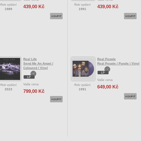
Rok vydání
Rok vydání
439,00 Kč
439,00 Kč
1989
1991
Real Life
Real People
Send Me An Angel /
Real People / Purple / Vinyl
Coloured / Vinyl
Vaše cena
Vaše cena
Rok vydání
Rok vydání
649,00 Kč
2023
1991
799,00 Kč