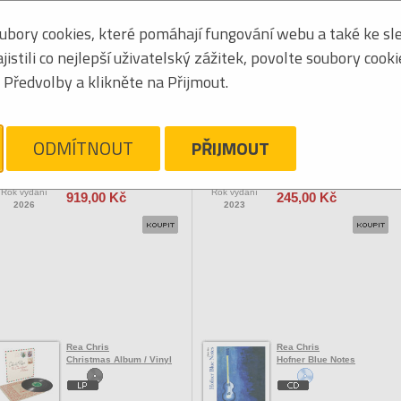
bory cookies, které pomáhají fungování webu a také ke sle
Seřadit podle:
jmén
stili co nejlepší uživatelský zážitek, povolte soubory cook
Tabulkový výpis
Předvolby a klikněte na Přijmout.
OCK/POP ZAHRANIČNÍ
Rea Chris
Rea Chris
Blue Jukebox / Vinyl / 2LP
Blue Street
ODMÍTNOUT
PŘIJMOUT
Vaše cena
Vaše cena
Rok vydání
Rok vydání
919,00 Kč
245,00 Kč
2026
2023
Rea Chris
Rea Chris
Christmas Album / Vinyl
Hofner Blue Notes