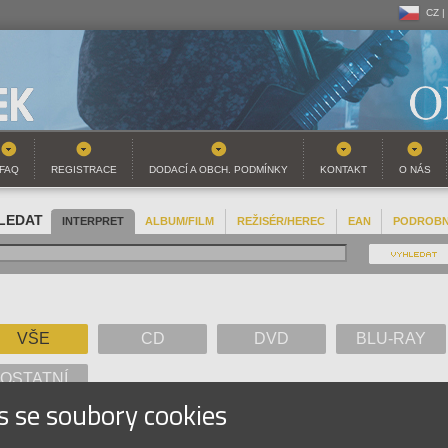
CZ |
CZ |
SK |
FAQ
REGISTRACE
DODACÍ A OBCH. PODMÍNKY
KONTAKT
O NÁS
LEDAT
INTERPRET
ALBUM/FILM
REŽISÉR/HEREC
EAN
PODROB
VŠE
CD
DVD
BLU-RAY
OSTATNÍ
s se soubory cookies
A
B
C
D
E
F
G
H
I
J
K
L
M
N
O
P
Q
R
S
T
U