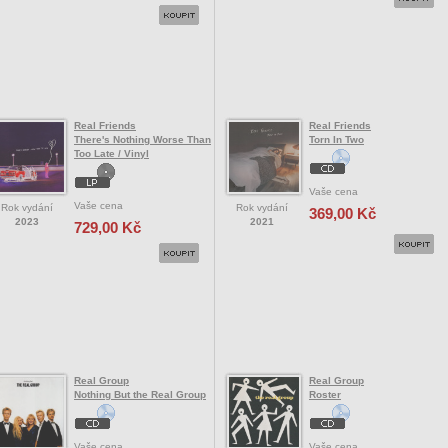
Real Friends
Real Friends
There's Nothing Worse Than
Torn In Two
Too Late / Vinyl
Vaše cena
Vaše cena
Rok vydání
Rok vydání
369,00 Kč
2023
2021
729,00 Kč
Real Group
Real Group
Nothing But the Real Group
Roster
Vaše cena
Vaše cena