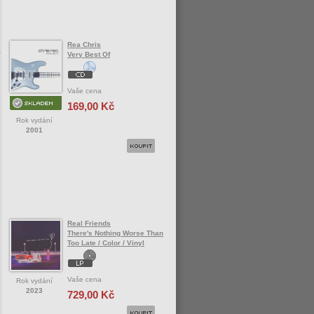
Rea Chris
Very Best Of
Vaše cena
169,00 Kč
Rok vydání
2001
Real Friends
There's Nothing Worse Than
Too Late / Color / Vinyl
Vaše cena
Rok vydání
2023
729,00 Kč