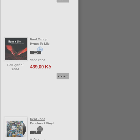
Real Group
Hymn To Life
Vaše cena
Rok vydání
439,00 Kč
2004
Real Jobs
Droolers / Vinyl
Vaše cena