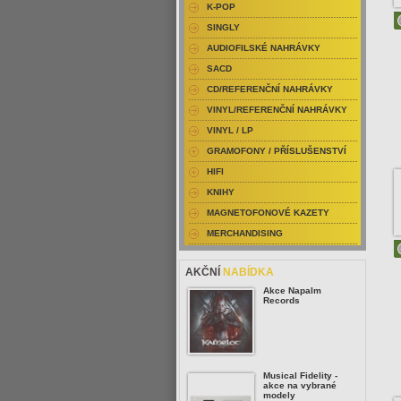
K-POP
SINGLY
AUDIOFILSKÉ NAHRÁVKY
SACD
CD/REFERENČNÍ NAHRÁVKY
VINYL/REFERENČNÍ NAHRÁVKY
VINYL / LP
GRAMOFONY / PŘÍSLUŠENSTVÍ
HIFI
KNIHY
MAGNETOFONOVÉ KAZETY
MERCHANDISING
AKČNÍ
NABÍDKA
Akce Napalm
Records
Musical Fidelity -
akce na vybrané
modely