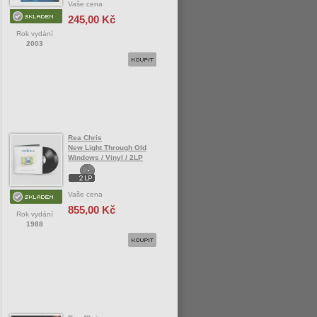
Vaše cena
245,00 Kč
Rok vydání
2003
Rea Chris
New Light Through Old
Windows / Vinyl / 2LP
Vaše cena
855,00 Kč
Rok vydání
1988