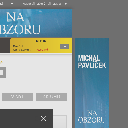
 Kč
Nejste přihlášený
-
přihlásit se
 Kč
Log-in
 EUR
Uživ. jméno:
KOŠÍK
Podrobnosti
Položek:
Heslo:
Cena celkem:
0,00
Kč
NĚ
Registrace
Zapomenuté heslo?
VINYL
4K UHD
Close
V
W
X
Y
Z
Vše