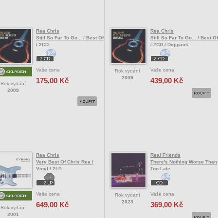
Rea Chris
Rea Chris
Still So Far To Go... / Best Of
Still So Far To Go... / Best Of
/ 2CD
/ 2CD / Digipack
Vaše cena
Vaše cena
Rok vydání
2009
175,00 Kč
439,00 Kč
Rok vydání
2009
Rea Chris
Real Friends
Very Best Of Chris Rea /
There's Nothing Worse Than
Vinyl / 2LP
Too Late
Vaše cena
Vaše cena
Rok vydání
2023
649,00 Kč
369,00 Kč
Rok vydání
2001