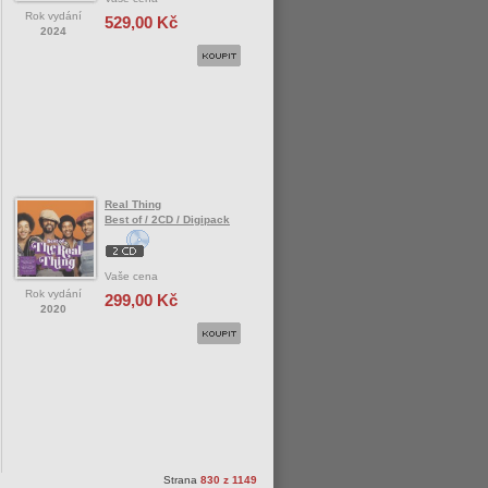
Rok vydání
529,00 Kč
2024
Real Thing
Best of / 2CD / Digipack
Vaše cena
Rok vydání
299,00 Kč
2020
Strana
830 z 1149