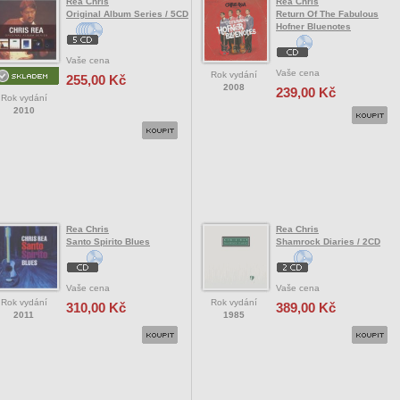
Rea Chris
Rea Chris
Original Album Series / 5CD
Return Of The Fabulous
Hofner Bluenotes
Vaše cena
Vaše cena
Rok vydání
255,00 Kč
2008
239,00 Kč
Rok vydání
2010
Rea Chris
Rea Chris
Santo Spirito Blues
Shamrock Diaries / 2CD
Vaše cena
Vaše cena
Rok vydání
Rok vydání
310,00 Kč
389,00 Kč
2011
1985