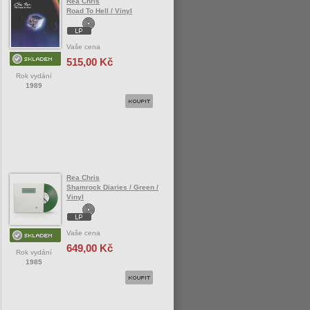
Rea Chris
Road To Hell / Vinyl
Vaše cena
515,00 Kč
Rok vydání
1989
Rea Chris
Shamrock Diaries / Green /
Vinyl
Vaše cena
649,00 Kč
Rok vydání
1985