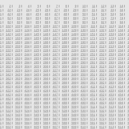
1
|
2
|
3
|
4
|
5
|
6
|
7
|
8
|
9
|
10
|
11
|
12
|
13
|
14
|
1
|
22
|
23
|
24
|
25
|
26
|
27
|
28
|
29
|
30
|
31
|
32
|
33
|
34
|
1
|
42
|
43
|
44
|
45
|
46
|
47
|
48
|
49
|
50
|
51
|
52
|
53
|
54
|
1
|
62
|
63
|
64
|
65
|
66
|
67
|
68
|
69
|
70
|
71
|
72
|
73
|
74
|
1
|
82
|
83
|
84
|
85
|
86
|
87
|
88
|
89
|
90
|
91
|
92
|
93
|
94
|
1
|
102
|
103
|
104
|
105
|
106
|
107
|
108
|
109
|
110
|
111
|
112
|
113
|
114
|
1
|
122
|
123
|
124
|
125
|
126
|
127
|
128
|
129
|
130
|
131
|
132
|
133
|
134
|
1
|
142
|
143
|
144
|
145
|
146
|
147
|
148
|
149
|
150
|
151
|
152
|
153
|
154
|
1
|
162
|
163
|
164
|
165
|
166
|
167
|
168
|
169
|
170
|
171
|
172
|
173
|
174
|
1
|
182
|
183
|
184
|
185
|
186
|
187
|
188
|
189
|
190
|
191
|
192
|
193
|
194
|
1
|
202
|
203
|
204
|
205
|
206
|
207
|
208
|
209
|
210
|
211
|
212
|
213
|
214
|
1
|
222
|
223
|
224
|
225
|
226
|
227
|
228
|
229
|
230
|
231
|
232
|
233
|
234
|
1
|
242
|
243
|
244
|
245
|
246
|
247
|
248
|
249
|
250
|
251
|
252
|
253
|
254
|
1
|
262
|
263
|
264
|
265
|
266
|
267
|
268
|
269
|
270
|
271
|
272
|
273
|
274
|
1
|
282
|
283
|
284
|
285
|
286
|
287
|
288
|
289
|
290
|
291
|
292
|
293
|
294
|
1
|
302
|
303
|
304
|
305
|
306
|
307
|
308
|
309
|
310
|
311
|
312
|
313
|
314
|
1
|
322
|
323
|
324
|
325
|
326
|
327
|
328
|
329
|
330
|
331
|
332
|
333
|
334
|
1
|
342
|
343
|
344
|
345
|
346
|
347
|
348
|
349
|
350
|
351
|
352
|
353
|
354
|
1
|
362
|
363
|
364
|
365
|
366
|
367
|
368
|
369
|
370
|
371
|
372
|
373
|
374
|
1
|
382
|
383
|
384
|
385
|
386
|
387
|
388
|
389
|
390
|
391
|
392
|
393
|
394
|
1
|
402
|
403
|
404
|
405
|
406
|
407
|
408
|
409
|
410
|
411
|
412
|
413
|
414
|
1
|
422
|
423
|
424
|
425
|
426
|
427
|
428
|
429
|
430
|
431
|
432
|
433
|
434
|
1
|
442
|
443
|
444
|
445
|
446
|
447
|
448
|
449
|
450
|
451
|
452
|
453
|
454
|
1
|
462
|
463
|
464
|
465
|
466
|
467
|
468
|
469
|
470
|
471
|
472
|
473
|
474
|
1
|
482
|
483
|
484
|
485
|
486
|
487
|
488
|
489
|
490
|
491
|
492
|
493
|
494
|
1
|
502
|
503
|
504
|
505
|
506
|
507
|
508
|
509
|
510
|
511
|
512
|
513
|
514
|
1
|
522
|
523
|
524
|
525
|
526
|
527
|
528
|
529
|
530
|
531
|
532
|
533
|
534
|
1
|
542
|
543
|
544
|
545
|
546
|
547
|
548
|
549
|
550
|
551
|
552
|
553
|
554
|
1
|
562
|
563
|
564
|
565
|
566
|
567
|
568
|
569
|
570
|
571
|
572
|
573
|
574
|
1
|
582
|
583
|
584
|
585
|
586
|
587
|
588
|
589
|
590
|
591
|
592
|
593
|
594
|
1
|
602
|
603
|
604
|
605
|
606
|
607
|
608
|
609
|
610
|
611
|
612
|
613
|
614
|