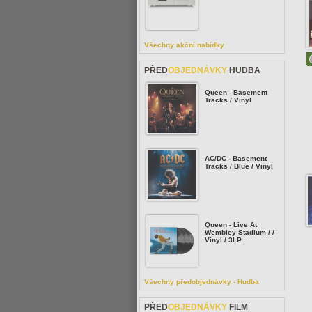
Všechny akční nabídky
PŘED
OBJEDNÁVKY
HUDBA
Queen - Basement
Tracks / Vinyl
AC/DC - Basement
Tracks / Blue / Vinyl
Queen - Live At
Wembley Stadium / /
Vinyl / 3LP
Všechny předobjednávky - Hudba
PŘED
OBJEDNÁVKY
FILM