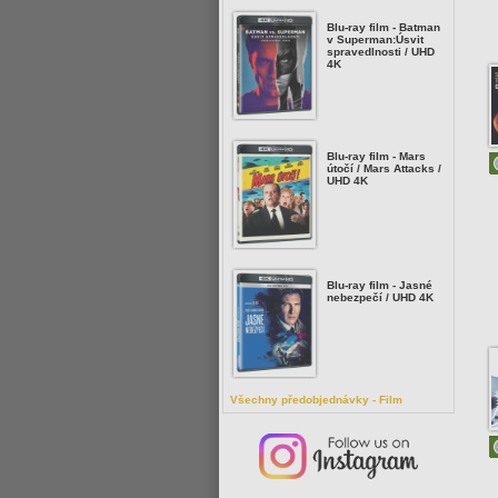
Blu-ray film - Batman
v Superman:Úsvit
spravedlnosti / UHD
4K
Blu-ray film - Mars
útočí / Mars Attacks /
UHD 4K
Blu-ray film - Jasné
nebezpečí / UHD 4K
Všechny předobjednávky - Film