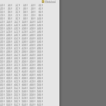
Předchozí
15
|
16
|
17
|
18
|
19
|
20
|
35
|
36
|
37
|
38
|
39
|
40
|
55
|
56
|
57
|
58
|
59
|
60
|
75
|
76
|
77
|
78
|
79
|
80
|
95
|
96
|
97
|
98
|
99
|
100
|
115
|
116
|
117
|
118
|
119
|
120
|
135
|
136
|
137
|
138
|
139
|
140
|
155
|
156
|
157
|
158
|
159
|
160
|
175
|
176
|
177
|
178
|
179
|
180
|
195
|
196
|
197
|
198
|
199
|
200
|
215
|
216
|
217
|
218
|
219
|
220
|
235
|
236
|
237
|
238
|
239
|
240
|
255
|
256
|
257
|
258
|
259
|
260
|
275
|
276
|
277
|
278
|
279
|
280
|
295
|
296
|
297
|
298
|
299
|
300
|
315
|
316
|
317
|
318
|
319
|
320
|
335
|
336
|
337
|
338
|
339
|
340
|
355
|
356
|
357
|
358
|
359
|
360
|
375
|
376
|
377
|
378
|
379
|
380
|
395
|
396
|
397
|
398
|
399
|
400
|
415
|
416
|
417
|
418
|
419
|
420
|
435
|
436
|
437
|
438
|
439
|
440
|
455
|
456
|
457
|
458
|
459
|
460
|
475
|
476
|
477
|
478
|
479
|
480
|
495
|
496
|
497
|
498
|
499
|
500
|
515
|
516
|
517
|
518
|
519
|
520
|
535
|
536
|
537
|
538
|
539
|
540
|
555
|
556
|
557
|
558
|
559
|
560
|
575
|
576
|
577
|
578
|
579
|
580
|
595
|
596
|
597
|
598
|
599
|
600
|
615
|
616
|
617
|
618
|
619
|
620
|