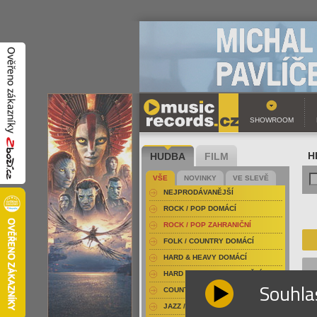
SHOWROOM
HUDBA
FILM
H
VŠE
NOVINKY
VE SLEVĚ
NEJPRODÁVANĚJŠÍ
ROCK / POP DOMÁCÍ
ROCK / POP ZAHRANIČNÍ
FOLK / COUNTRY DOMÁCÍ
HARD & HEAVY DOMÁCÍ
HARD & HEAVY ZAHRANIČNÍ
Souhla
COUNTRY
JAZZ / BLUES