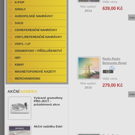
Vaše cena
K-POP
Rok vydání
639,00 Kč
SINGLY
2014
AUDIOFILSKÉ NAHRÁVKY
SACD
CD/REFERENČNÍ NAHRÁVKY
VINYL/REFERENČNÍ NAHRÁVKY
VINYL / LP
GRAMOFONY / PŘÍSLUŠENSTVÍ
HIFI
Radio Radio
Belmundo Regal
KNIHY
MAGNETOFONOVÉ KAZETY
Vaše cena
MERCHANDISING
Rok vydání
279,00 Kč
2010
AKČNÍ
NABÍDKA
Vybrané gramofony
PRO-JECT -
prázdninová akce
Akční nabídka Edel