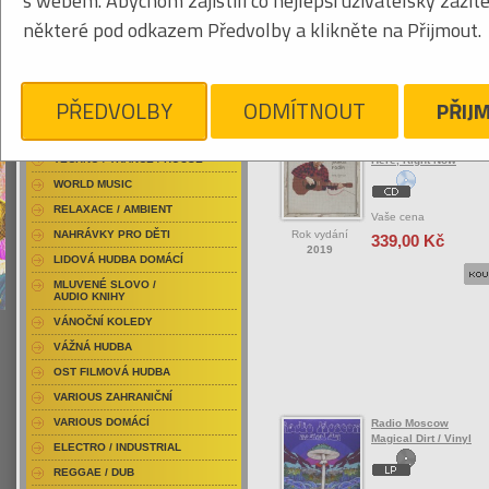
s webem. Abychom zajistili co nejlepší uživatelský zážit
RAP / HIP HOP DOMÁCÍ
některé pod odkazem Předvolby a klikněte na Přijmout.
RAP / HIP HOP ZAHRANIČNÍ
BLU-RAY / HUDBA
Tabulkový výpis
DVD / HUDBA
PŘEDVOLBY
ODMÍTNOUT
PŘIJ
ROCK/POP ZAHRANIČ
PUNK / HARDCORE
ACID JAZZ / TRIP HOP
Radin Joshua
TECHNO / TRANCE / HOUSE
Here, Right Now
WORLD MUSIC
RELAXACE / AMBIENT
Vaše cena
Rok vydání
NAHRÁVKY PRO DĚTI
339,00 Kč
2019
LIDOVÁ HUDBA DOMÁCÍ
MLUVENÉ SLOVO /
AUDIO KNIHY
VÁNOČNÍ KOLEDY
VÁŽNÁ HUDBA
OST FILMOVÁ HUDBA
VARIOUS ZAHRANIČNÍ
VARIOUS DOMÁCÍ
Radio Moscow
Magical Dirt / Vinyl
ELECTRO / INDUSTRIAL
REGGAE / DUB