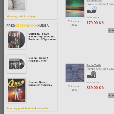
Radio Radio
Havre De Grace / Dig
Všechny akční nabídky
Vaše cena
Rok vydání
179,00 Kč
2012
PŘED
OBJEDNÁVKY
HUDBA
Metallica - $5.98
E.P.:Garage Days Re-
Revisited / Digisleeve
Queen - Game /
Reedice / Vinyl
Radio Tarifa
Rumba Argelina / Viny
Vaše cena
Queen - Queen
Budapest / Blu-Ray
Rok vydání
819,00 Kč
1993
Všechny předobjednávky - Hudba