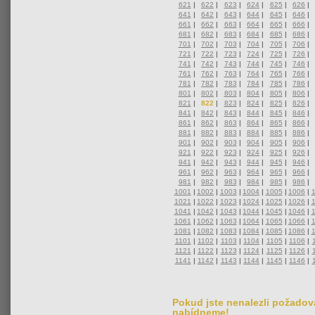
621
|
622
|
623
|
624
|
625
|
626
|
641
|
642
|
643
|
644
|
645
|
646
|
661
|
662
|
663
|
664
|
665
|
666
|
681
|
682
|
683
|
684
|
685
|
686
|
701
|
702
|
703
|
704
|
705
|
706
|
721
|
722
|
723
|
724
|
725
|
726
|
741
|
742
|
743
|
744
|
745
|
746
|
761
|
762
|
763
|
764
|
765
|
766
|
781
|
782
|
783
|
784
|
785
|
786
|
801
|
802
|
803
|
804
|
805
|
806
|
821
|
822
|
823
|
824
|
825
|
826
|
841
|
842
|
843
|
844
|
845
|
846
|
861
|
862
|
863
|
864
|
865
|
866
|
881
|
882
|
883
|
884
|
885
|
886
|
901
|
902
|
903
|
904
|
905
|
906
|
921
|
922
|
923
|
924
|
925
|
926
|
941
|
942
|
943
|
944
|
945
|
946
|
961
|
962
|
963
|
964
|
965
|
966
|
981
|
982
|
983
|
984
|
985
|
986
|
1001
|
1002
|
1003
|
1004
|
1005
|
1006
|
1021
|
1022
|
1023
|
1024
|
1025
|
1026
|
1041
|
1042
|
1043
|
1044
|
1045
|
1046
|
1061
|
1062
|
1063
|
1064
|
1065
|
1066
|
1081
|
1082
|
1083
|
1084
|
1085
|
1086
|
1101
|
1102
|
1103
|
1104
|
1105
|
1106
|
1121
|
1122
|
1123
|
1124
|
1125
|
1126
|
1141
|
1142
|
1143
|
1144
|
1145
|
1146
|
Pokud jste nenalezli požadova
nabídneme!