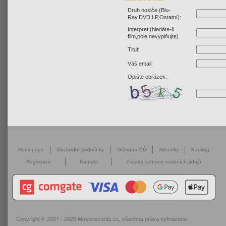
Druh nosiče (Blu-
Ray,DVD,LP,Ostatní):
Interpret:(hledáte-li
film,pole nevyplňujte)
Titul:
Váš email:
Opište obrázek:
Homepage
Obchodní podmínky
Ochrana OÚ
Aktuality
Katalog
Registrace
Kontakt
Zásady ochrany osobních údajů
Copyright © 2007 - 2026
Musicrecords.cz
, všechna práva vyhrazena.