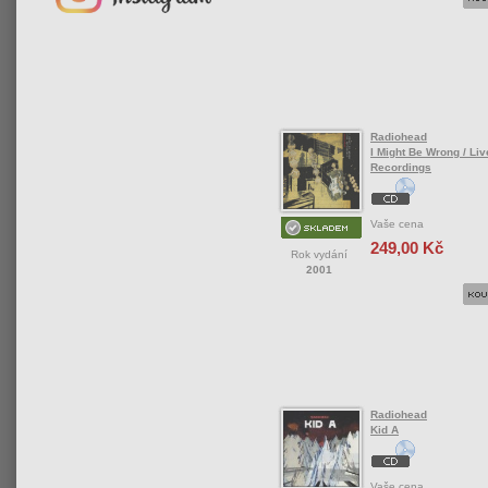
Radiohead
I Might Be Wrong / Liv
Recordings
Vaše cena
249,00 Kč
Rok vydání
2001
Radiohead
Kid A
Vaše cena