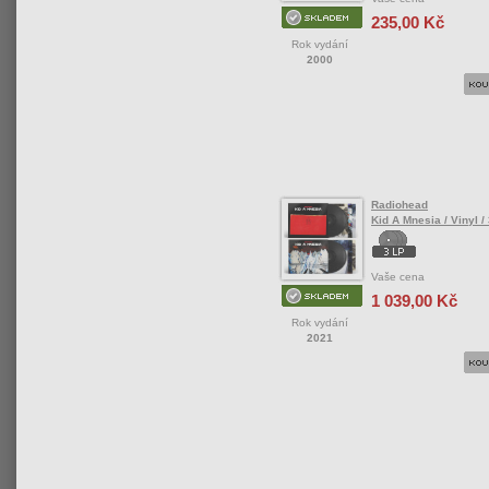
235,00 Kč
Rok vydání
2000
Radiohead
Kid A Mnesia / Vinyl /
Vaše cena
1 039,00 Kč
Rok vydání
2021