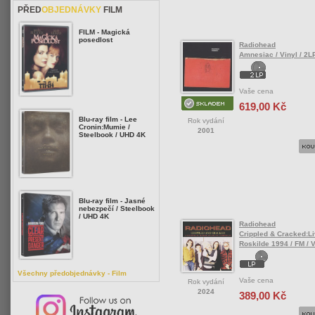
PŘED
OBJEDNÁVKY
FILM
FILM - Magická
posedlost
Radiohead
Amnesiac / Vinyl / 2L
Vaše cena
619,00 Kč
Blu-ray film - Lee
Rok vydání
Cronin:Mumie /
2001
Steelbook / UHD 4K
Blu-ray film - Jasné
nebezpečí / Steelbook
/ UHD 4K
Radiohead
Crippled & Cracked:Li
Roskilde 1994 / FM / V
Všechny předobjednávky - Film
Vaše cena
Rok vydání
2024
389,00 Kč