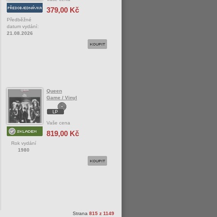
379,00 Kč
Předběžné
datum vydání:
21.08.2026
Queen
Game / Vinyl
Vaše cena
819,00 Kč
Rok vydání
1980
Strana
815 z 1149