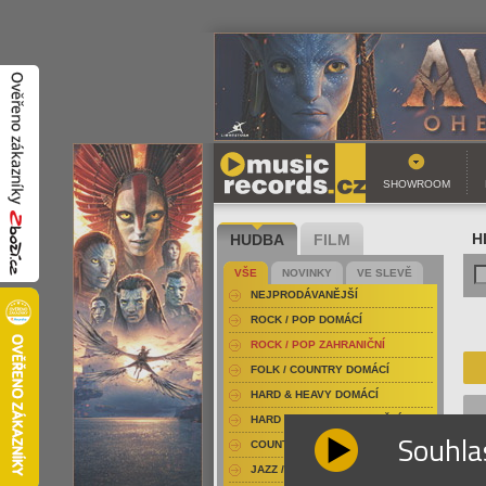
SHOWROOM
HUDBA
FILM
H
VŠE
NOVINKY
VE SLEVĚ
NEJPRODÁVANĚJŠÍ
ROCK / POP DOMÁCÍ
ROCK / POP ZAHRANIČNÍ
FOLK / COUNTRY DOMÁCÍ
HARD & HEAVY DOMÁCÍ
HARD & HEAVY ZAHRANIČNÍ
Souhla
COUNTRY
JAZZ / BLUES