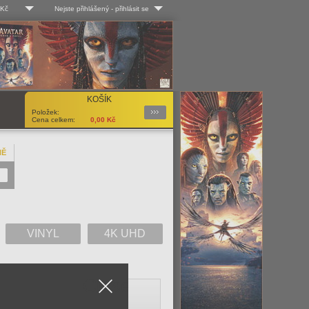
 Kč
Nejste přihlášený
-
přihlásit se
 Kč
Log-in
 EUR
Uživ. jméno:
KOŠÍK
Podrobnosti
Položek:
Heslo:
Cena celkem:
0,00
Kč
NĚ
Registrace
Zapomenuté heslo?
VINYL
4K UHD
Close
V
W
X
Y
Z
Vše