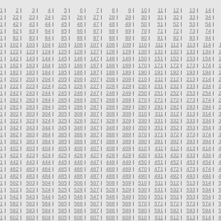
1
|
2
|
3
|
4
|
5
|
6
|
7
|
8
|
9
|
10
|
11
|
12
|
13
|
14
|
1
|
22
|
23
|
24
|
25
|
26
|
27
|
28
|
29
|
30
|
31
|
32
|
33
|
34
|
1
|
42
|
43
|
44
|
45
|
46
|
47
|
48
|
49
|
50
|
51
|
52
|
53
|
54
|
1
|
62
|
63
|
64
|
65
|
66
|
67
|
68
|
69
|
70
|
71
|
72
|
73
|
74
|
1
|
82
|
83
|
84
|
85
|
86
|
87
|
88
|
89
|
90
|
91
|
92
|
93
|
94
|
1
|
102
|
103
|
104
|
105
|
106
|
107
|
108
|
109
|
110
|
111
|
112
|
113
|
114
|
1
|
122
|
123
|
124
|
125
|
126
|
127
|
128
|
129
|
130
|
131
|
132
|
133
|
134
|
1
|
142
|
143
|
144
|
145
|
146
|
147
|
148
|
149
|
150
|
151
|
152
|
153
|
154
|
1
|
162
|
163
|
164
|
165
|
166
|
167
|
168
|
169
|
170
|
171
|
172
|
173
|
174
|
1
|
182
|
183
|
184
|
185
|
186
|
187
|
188
|
189
|
190
|
191
|
192
|
193
|
194
|
1
|
202
|
203
|
204
|
205
|
206
|
207
|
208
|
209
|
210
|
211
|
212
|
213
|
214
|
1
|
222
|
223
|
224
|
225
|
226
|
227
|
228
|
229
|
230
|
231
|
232
|
233
|
234
|
1
|
242
|
243
|
244
|
245
|
246
|
247
|
248
|
249
|
250
|
251
|
252
|
253
|
254
|
1
|
262
|
263
|
264
|
265
|
266
|
267
|
268
|
269
|
270
|
271
|
272
|
273
|
274
|
1
|
282
|
283
|
284
|
285
|
286
|
287
|
288
|
289
|
290
|
291
|
292
|
293
|
294
|
1
|
302
|
303
|
304
|
305
|
306
|
307
|
308
|
309
|
310
|
311
|
312
|
313
|
314
|
1
|
322
|
323
|
324
|
325
|
326
|
327
|
328
|
329
|
330
|
331
|
332
|
333
|
334
|
1
|
342
|
343
|
344
|
345
|
346
|
347
|
348
|
349
|
350
|
351
|
352
|
353
|
354
|
1
|
362
|
363
|
364
|
365
|
366
|
367
|
368
|
369
|
370
|
371
|
372
|
373
|
374
|
1
|
382
|
383
|
384
|
385
|
386
|
387
|
388
|
389
|
390
|
391
|
392
|
393
|
394
|
1
|
402
|
403
|
404
|
405
|
406
|
407
|
408
|
409
|
410
|
411
|
412
|
413
|
414
|
1
|
422
|
423
|
424
|
425
|
426
|
427
|
428
|
429
|
430
|
431
|
432
|
433
|
434
|
1
|
442
|
443
|
444
|
445
|
446
|
447
|
448
|
449
|
450
|
451
|
452
|
453
|
454
|
1
|
462
|
463
|
464
|
465
|
466
|
467
|
468
|
469
|
470
|
471
|
472
|
473
|
474
|
1
|
482
|
483
|
484
|
485
|
486
|
487
|
488
|
489
|
490
|
491
|
492
|
493
|
494
|
1
|
502
|
503
|
504
|
505
|
506
|
507
|
508
|
509
|
510
|
511
|
512
|
513
|
514
|
1
|
522
|
523
|
524
|
525
|
526
|
527
|
528
|
529
|
530
|
531
|
532
|
533
|
534
|
1
|
542
|
543
|
544
|
545
|
546
|
547
|
548
|
549
|
550
|
551
|
552
|
553
|
554
|
1
|
562
|
563
|
564
|
565
|
566
|
567
|
568
|
569
|
570
|
571
|
572
|
573
|
574
|
1
|
582
|
583
|
584
|
585
|
586
|
587
|
588
|
589
|
590
|
591
|
592
|
593
|
594
|
1
|
602
|
603
|
604
|
605
|
606
|
607
|
608
|
609
|
610
|
611
|
612
|
613
|
614
|