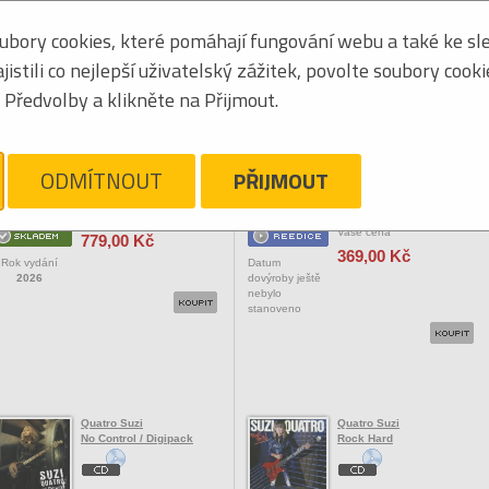
bory cookies, které pomáhají fungování webu a také ke sle
Seřadit podle:
jmén
stili co nejlepší uživatelský zážitek, povolte soubory cook
Tabulkový výpis
Předvolby a klikněte na Přijmout.
OCK/POP ZAHRANIČNÍ
Quatro Suzi
Quatro Suzi
Freedom / Vinyl
Legend: The Best Of /
ODMÍTNOUT
PŘIJMOUT
Digipack
Vaše cena
Vaše cena
779,00 Kč
369,00 Kč
Rok vydání
Datum
2026
dovýroby ještě
nebylo
stanoveno
Quatro Suzi
Quatro Suzi
No Control / Digipack
Rock Hard