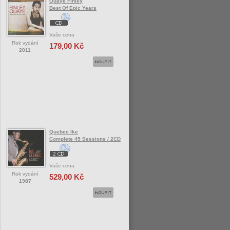
Quaye Finley
Best Of Epic Years
Vaše cena
Rok vydání
179,00 Kč
2011
Quebec Ike
Complete 45 Sessions / 2CD
Vaše cena
Rok vydání
529,00 Kč
1987