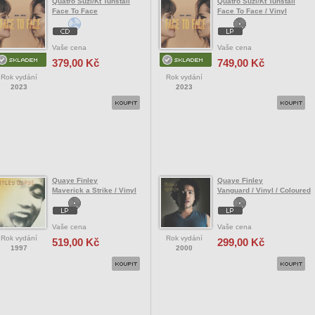
Quatro Suzi/Kt Tunstall
Quatro Suzi/Kt Tunstall
Face To Face
Face To Face / Vinyl
Vaše cena
Vaše cena
379,00 Kč
749,00 Kč
Rok vydání
Rok vydání
2023
2023
Quaye Finley
Quaye Finley
Maverick a Strike / Vinyl
Vanguard / Vinyl / Coloured
Vaše cena
Vaše cena
Rok vydání
Rok vydání
519,00 Kč
299,00 Kč
1997
2000