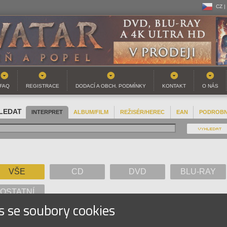
CZ |
CZ |
SK |
FAQ
REGISTRACE
DODACÍ A OBCH. PODMÍNKY
KONTAKT
O NÁS
LEDAT
INTERPRET
ALBUM/FILM
REŽISÉR/HEREC
EAN
PODROB
VŠE
CD
DVD
BLU-RAY
OSTATNÍ
s se soubory cookies
A
B
C
D
E
F
G
H
I
J
K
L
M
N
O
P
Q
R
S
T
U