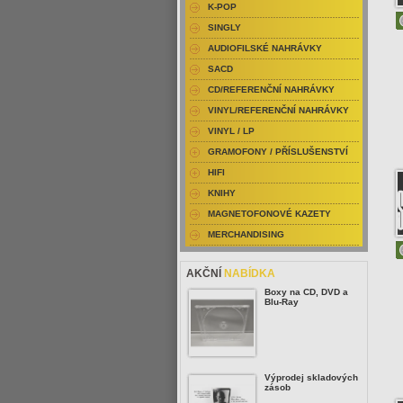
K-POP
SINGLY
AUDIOFILSKÉ NAHRÁVKY
SACD
CD/REFERENČNÍ NAHRÁVKY
VINYL/REFERENČNÍ NAHRÁVKY
VINYL / LP
GRAMOFONY / PŘÍSLUŠENSTVÍ
HIFI
KNIHY
MAGNETOFONOVÉ KAZETY
MERCHANDISING
AKČNÍ
NABÍDKA
Boxy na CD, DVD a
Blu-Ray
Výprodej skladových
zásob