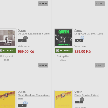
Queen
Queen
De Lane Lea Demos / Vinyl
Deep Cuts 2 / 1977-1982
Vaše cena
Vaše cena
959,00 Kč
329,00 Kč
Rok vydání
Rok vydání
2025
2011
Queen
Queen
Flash Gordon / Remastered
Flash Gordon / Vinyl
2011
Vaše cena