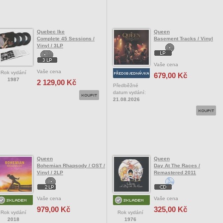
Quebec Ike
Queen
Complete 45 Sessions /
Basement Tracks / Vinyl
Vinyl / 3LP
Vaše cena
Vaše cena
Rok vydání
679,00 Kč
1987
2 129,00 Kč
Předběžné
datum vydání:
21.08.2026
Queen
Queen
Bohemian Rhapsody / OST /
Day At The Races /
Vinyl / 2LP
Remastered 2011
Vaše cena
Vaše cena
979,00 Kč
325,00 Kč
Rok vydání
Rok vydání
2018
1976