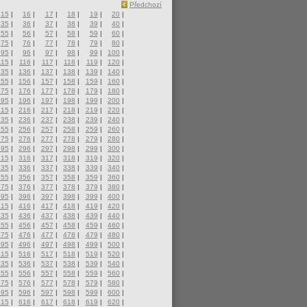
Předchozí
15
|
16
|
17
|
18
|
19
|
20
|
35
|
36
|
37
|
38
|
39
|
40
|
55
|
56
|
57
|
58
|
59
|
60
|
75
|
76
|
77
|
78
|
79
|
80
|
95
|
96
|
97
|
98
|
99
|
100
|
115
|
116
|
117
|
118
|
119
|
120
|
135
|
136
|
137
|
138
|
139
|
140
|
155
|
156
|
157
|
158
|
159
|
160
|
175
|
176
|
177
|
178
|
179
|
180
|
195
|
196
|
197
|
198
|
199
|
200
|
215
|
216
|
217
|
218
|
219
|
220
|
235
|
236
|
237
|
238
|
239
|
240
|
255
|
256
|
257
|
258
|
259
|
260
|
275
|
276
|
277
|
278
|
279
|
280
|
295
|
296
|
297
|
298
|
299
|
300
|
315
|
316
|
317
|
318
|
319
|
320
|
335
|
336
|
337
|
338
|
339
|
340
|
355
|
356
|
357
|
358
|
359
|
360
|
375
|
376
|
377
|
378
|
379
|
380
|
395
|
396
|
397
|
398
|
399
|
400
|
415
|
416
|
417
|
418
|
419
|
420
|
435
|
436
|
437
|
438
|
439
|
440
|
455
|
456
|
457
|
458
|
459
|
460
|
475
|
476
|
477
|
478
|
479
|
480
|
495
|
496
|
497
|
498
|
499
|
500
|
515
|
516
|
517
|
518
|
519
|
520
|
535
|
536
|
537
|
538
|
539
|
540
|
555
|
556
|
557
|
558
|
559
|
560
|
575
|
576
|
577
|
578
|
579
|
580
|
595
|
596
|
597
|
598
|
599
|
600
|
615
|
616
|
617
|
618
|
619
|
620
|