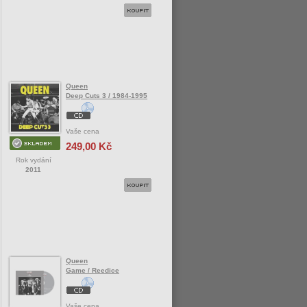
Queen
Deep Cuts 3 / 1984-1995
Vaše cena
249,00 Kč
Rok vydání
2011
Queen
Game / Reedice
Vaše cena