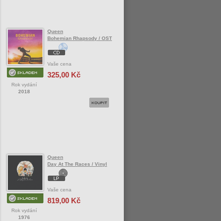
Queen
Bohemian Rhapsody / OST
Vaše cena
325,00 Kč
Rok vydání
2018
Queen
Day At The Races / Vinyl
Vaše cena
819,00 Kč
Rok vydání
1976