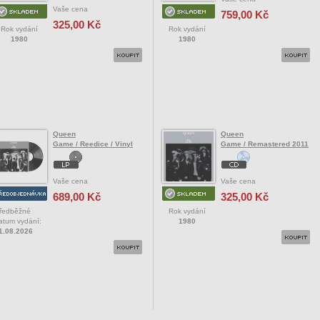
Vaše cena
759,00 Kč
325,00 Kč
Rok vydání
Rok vydání
1980
1980
Queen
Queen
Game / Reedice / Vinyl
Game / Remastered 2011
Vaše cena
Vaše cena
689,00 Kč
325,00 Kč
ředběžné
Rok vydání
atum vydání:
1980
1.08.2026