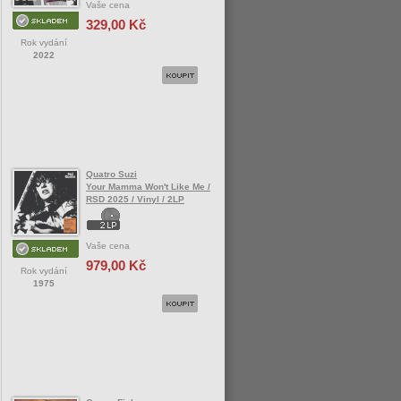
Vaše cena
329,00 Kč
Rok vydání
2022
Quatro Suzi
Your Mamma Won't Like Me /
RSD 2025 / Vinyl / 2LP
Vaše cena
979,00 Kč
Rok vydání
1975