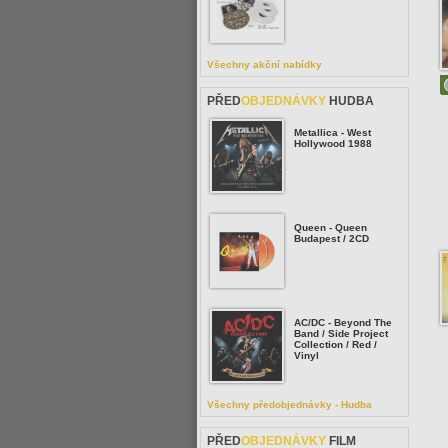
Všechny akční nabídky
PŘED
OBJEDNÁVKY
HUDBA
Metallica - West
Hollywood 1988
Queen - Queen
Budapest / 2CD
AC/DC - Beyond The
Band / Side Project
Collection / Red /
Vinyl
Všechny předobjednávky - Hudba
PŘED
OBJEDNÁVKY
FILM