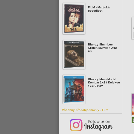
FILM - Magická
posedlost
Blu-ray film - Lee
Cronin:Mumie / UHD
4K
Blu-ray film - Mortal
Kombat 1+2 / Kolekce
/ 2Blu-Ray
Všechny předobjednávky - Film