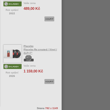
Vaše cena
489,00 Kč
Rok vydání
2022
Placebo
Placebo Re:created / Vinyl /
2LP+7"
Vaše cena
1 159,00 Kč
Rok vydání
2026
Strana
782 z 1149