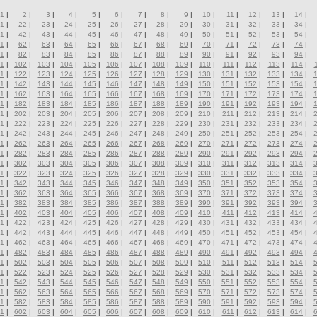
1
|
2
|
3
|
4
|
5
|
6
|
7
|
8
|
9
|
10
|
11
|
12
|
13
|
14
|
1
|
22
|
23
|
24
|
25
|
26
|
27
|
28
|
29
|
30
|
31
|
32
|
33
|
34
|
1
|
42
|
43
|
44
|
45
|
46
|
47
|
48
|
49
|
50
|
51
|
52
|
53
|
54
|
1
|
62
|
63
|
64
|
65
|
66
|
67
|
68
|
69
|
70
|
71
|
72
|
73
|
74
|
1
|
82
|
83
|
84
|
85
|
86
|
87
|
88
|
89
|
90
|
91
|
92
|
93
|
94
|
1
|
102
|
103
|
104
|
105
|
106
|
107
|
108
|
109
|
110
|
111
|
112
|
113
|
114
|
1
|
122
|
123
|
124
|
125
|
126
|
127
|
128
|
129
|
130
|
131
|
132
|
133
|
134
|
1
|
142
|
143
|
144
|
145
|
146
|
147
|
148
|
149
|
150
|
151
|
152
|
153
|
154
|
1
|
162
|
163
|
164
|
165
|
166
|
167
|
168
|
169
|
170
|
171
|
172
|
173
|
174
|
1
|
182
|
183
|
184
|
185
|
186
|
187
|
188
|
189
|
190
|
191
|
192
|
193
|
194
|
1
|
202
|
203
|
204
|
205
|
206
|
207
|
208
|
209
|
210
|
211
|
212
|
213
|
214
|
1
|
222
|
223
|
224
|
225
|
226
|
227
|
228
|
229
|
230
|
231
|
232
|
233
|
234
|
1
|
242
|
243
|
244
|
245
|
246
|
247
|
248
|
249
|
250
|
251
|
252
|
253
|
254
|
1
|
262
|
263
|
264
|
265
|
266
|
267
|
268
|
269
|
270
|
271
|
272
|
273
|
274
|
1
|
282
|
283
|
284
|
285
|
286
|
287
|
288
|
289
|
290
|
291
|
292
|
293
|
294
|
1
|
302
|
303
|
304
|
305
|
306
|
307
|
308
|
309
|
310
|
311
|
312
|
313
|
314
|
1
|
322
|
323
|
324
|
325
|
326
|
327
|
328
|
329
|
330
|
331
|
332
|
333
|
334
|
1
|
342
|
343
|
344
|
345
|
346
|
347
|
348
|
349
|
350
|
351
|
352
|
353
|
354
|
1
|
362
|
363
|
364
|
365
|
366
|
367
|
368
|
369
|
370
|
371
|
372
|
373
|
374
|
1
|
382
|
383
|
384
|
385
|
386
|
387
|
388
|
389
|
390
|
391
|
392
|
393
|
394
|
1
|
402
|
403
|
404
|
405
|
406
|
407
|
408
|
409
|
410
|
411
|
412
|
413
|
414
|
1
|
422
|
423
|
424
|
425
|
426
|
427
|
428
|
429
|
430
|
431
|
432
|
433
|
434
|
1
|
442
|
443
|
444
|
445
|
446
|
447
|
448
|
449
|
450
|
451
|
452
|
453
|
454
|
1
|
462
|
463
|
464
|
465
|
466
|
467
|
468
|
469
|
470
|
471
|
472
|
473
|
474
|
1
|
482
|
483
|
484
|
485
|
486
|
487
|
488
|
489
|
490
|
491
|
492
|
493
|
494
|
1
|
502
|
503
|
504
|
505
|
506
|
507
|
508
|
509
|
510
|
511
|
512
|
513
|
514
|
1
|
522
|
523
|
524
|
525
|
526
|
527
|
528
|
529
|
530
|
531
|
532
|
533
|
534
|
1
|
542
|
543
|
544
|
545
|
546
|
547
|
548
|
549
|
550
|
551
|
552
|
553
|
554
|
1
|
562
|
563
|
564
|
565
|
566
|
567
|
568
|
569
|
570
|
571
|
572
|
573
|
574
|
1
|
582
|
583
|
584
|
585
|
586
|
587
|
588
|
589
|
590
|
591
|
592
|
593
|
594
|
1
|
602
|
603
|
604
|
605
|
606
|
607
|
608
|
609
|
610
|
611
|
612
|
613
|
614
|