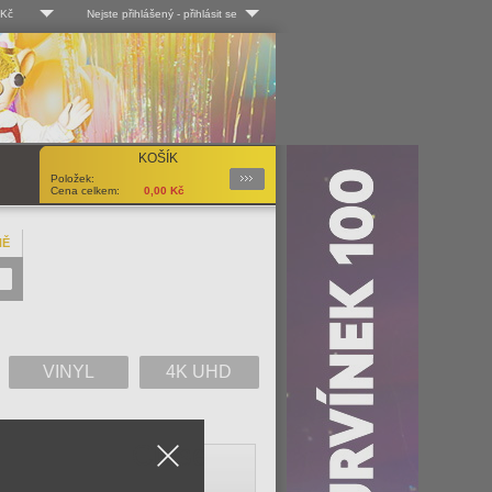
 Kč
Nejste přihlášený
-
přihlásit se
 Kč
Log-in
 EUR
Uživ. jméno:
KOŠÍK
Podrobnosti
Položek:
Heslo:
Cena celkem:
0,00
Kč
NĚ
Registrace
Zapomenuté heslo?
VINYL
4K UHD
Close
V
W
X
Y
Z
Vše