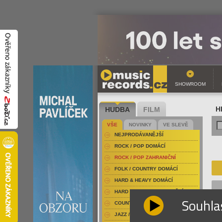
SHOWROOM
HUDBA
FILM
H
VŠE
NOVINKY
VE SLEVĚ
NEJPRODÁVANĚJŠÍ
ROCK / POP DOMÁCÍ
ROCK / POP ZAHRANIČNÍ
FOLK / COUNTRY DOMÁCÍ
HARD & HEAVY DOMÁCÍ
HARD & HEAVY ZAHRANIČNÍ
Souhla
COUNTRY
JAZZ / BLUES