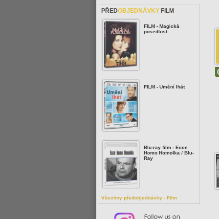
PŘED
OBJEDNÁVKY
FILM
FILM - Magická
posedlost
FILM - Umění lhát
Blu-ray film - Ecce
Homo Homolka / Blu-
Ray
Všechny předobjednávky - Film