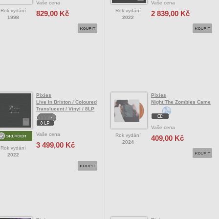
Vaše cena
Vaše cena
Rok vydání
Rok vydání
829,00 Kč
2 839,00 Kč
1998
2022
Pixies
Pixies
Live In Brixton / Coloured
Night The Zombies Came
Translucent / Vinyl / 8LP
Vaše cena
Vaše cena
Rok vydání
409,00 Kč
2024
3 499,00 Kč
Rok vydání
2022