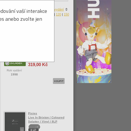
dování vaší interakce
a
|
ceny
|
zboží skladem
|
roku vydání
Produktů na stránku:
30
|
60
|
90
|
120
|
150
ies anebo zvolte jen
Pixies
Live At BBC / 2CD
Vaše cena
319,00 Kč
Rok vydání
1998
Pixies
Live In Brixton / Coloured
Splatter / Vinyl / 8LP