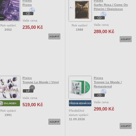
Pixies
Pixies
Pixies
Surfer Rosa / Come On
Pilgrim / Digisleeve
Vaše cena
Vaše cena
Rok vydání
Rok vydání
235,00 Kč
2002
1988
289,00 Kč
Pixies
Pixies
Trompe La Monde / Vinyl
Trompe Le Monde /
Remastered
Vaše cena
Vaše cena
519,00 Kč
299,00 Kč
Rok vydání
Předběžné
1991
datum vydání:
11.09.2026