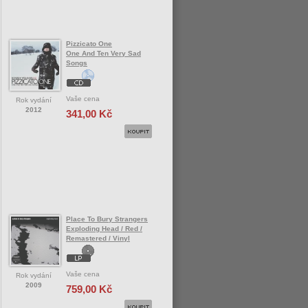
Pizzicato One
One And Ten Very Sad
Songs
Vaše cena
Rok vydání
2012
341,00 Kč
Place To Bury Strangers
Exploding Head / Red /
Remastered / Vinyl
Vaše cena
Rok vydání
2009
759,00 Kč