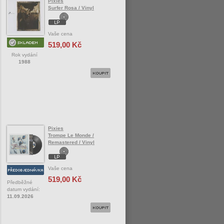
Pixies
Surfer Rosa / Vinyl
Vaše cena
519,00 Kč
Rok vydání
1988
Pixies
Trompe Le Monde /
Remastered / Vinyl
Vaše cena
519,00 Kč
Předběžné
datum vydání:
11.09.2026