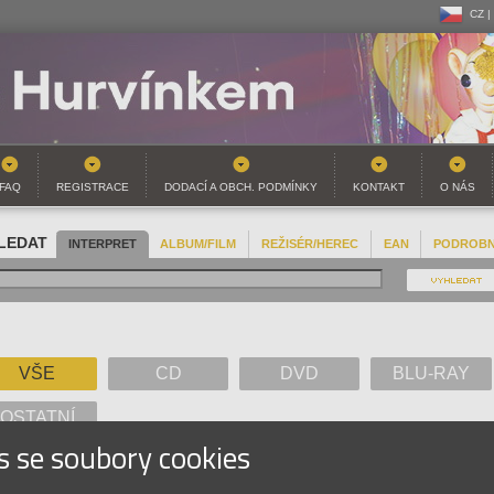
CZ |
CZ |
SK |
FAQ
REGISTRACE
DODACÍ A OBCH. PODMÍNKY
KONTAKT
O NÁS
LEDAT
INTERPRET
ALBUM/FILM
REŽISÉR/HEREC
EAN
PODROB
VŠE
CD
DVD
BLU-RAY
OSTATNÍ
s se soubory cookies
A
B
C
D
E
F
G
H
I
J
K
L
M
N
O
P
Q
R
S
T
U