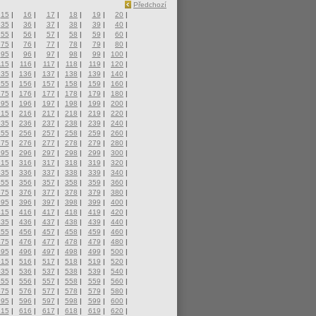
Předchozí
15
|
16
|
17
|
18
|
19
|
20
|
35
|
36
|
37
|
38
|
39
|
40
|
55
|
56
|
57
|
58
|
59
|
60
|
75
|
76
|
77
|
78
|
79
|
80
|
95
|
96
|
97
|
98
|
99
|
100
|
115
|
116
|
117
|
118
|
119
|
120
|
135
|
136
|
137
|
138
|
139
|
140
|
155
|
156
|
157
|
158
|
159
|
160
|
175
|
176
|
177
|
178
|
179
|
180
|
195
|
196
|
197
|
198
|
199
|
200
|
215
|
216
|
217
|
218
|
219
|
220
|
235
|
236
|
237
|
238
|
239
|
240
|
255
|
256
|
257
|
258
|
259
|
260
|
275
|
276
|
277
|
278
|
279
|
280
|
295
|
296
|
297
|
298
|
299
|
300
|
315
|
316
|
317
|
318
|
319
|
320
|
335
|
336
|
337
|
338
|
339
|
340
|
355
|
356
|
357
|
358
|
359
|
360
|
375
|
376
|
377
|
378
|
379
|
380
|
395
|
396
|
397
|
398
|
399
|
400
|
415
|
416
|
417
|
418
|
419
|
420
|
435
|
436
|
437
|
438
|
439
|
440
|
455
|
456
|
457
|
458
|
459
|
460
|
475
|
476
|
477
|
478
|
479
|
480
|
495
|
496
|
497
|
498
|
499
|
500
|
515
|
516
|
517
|
518
|
519
|
520
|
535
|
536
|
537
|
538
|
539
|
540
|
555
|
556
|
557
|
558
|
559
|
560
|
575
|
576
|
577
|
578
|
579
|
580
|
595
|
596
|
597
|
598
|
599
|
600
|
615
|
616
|
617
|
618
|
619
|
620
|