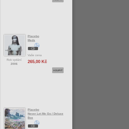
Placebo
Meds
Vaše cena
Rok vydání
265,00 Kč
2006
Placebo
/
Never Let Me Go / Deluxe
Box