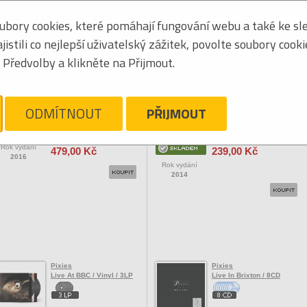
bory cookies, které pomáhají fungování webu a také ke sle
Seřadit podle:
jmén
stili co nejlepší uživatelský zážitek, povolte soubory cook
Tabulkový výpis
Předvolby a klikněte na Přijmout.
OCK/POP ZAHRANIČNÍ
Pixies
Pixies
Head Carrier / Vinyl
Indie Cindy / Digisleeve
ODMÍTNOUT
PŘIJMOUT
Vaše cena
Vaše cena
Rok vydání
479,00 Kč
239,00 Kč
2016
Rok vydání
2014
Pixies
Pixies
Live At BBC / Vinyl / 3LP
Live In Brixton / 8CD