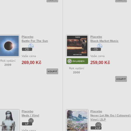
Placebo
Placebo
Battle For The Sun
Black Market Music
Vaše cena
Vaše cena
Rok vydání
269,00 Kč
259,00 Kč
2009
Rok vydání
2000
Placebo
Placebo
Meds / Vinyl
Never Let Me Go / Coloured 
Vinyl / 2LP
Vaše cena