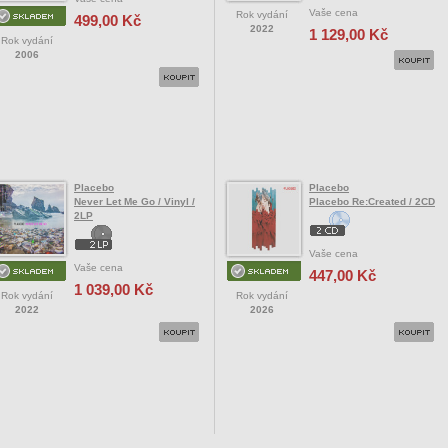
Vaše cena
Rok vydání
499,00 Kč
2022
1 129,00 Kč
Rok vydání
2006
Placebo
Placebo
Never Let Me Go / Vinyl /
Placebo Re:Created / 2CD
2LP
Vaše cena
Vaše cena
447,00 Kč
1 039,00 Kč
Rok vydání
Rok vydání
2022
2026