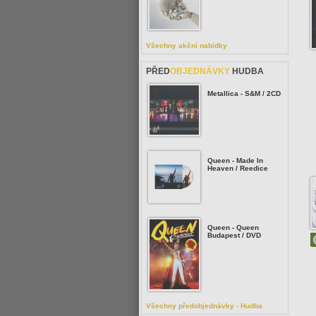
Všechny akční nabídky
PŘED
OBJEDNÁVKY
HUDBA
Metallica - S&M / 2CD
Queen - Made In
Heaven / Reedice
Queen - Queen
Budapest / DVD
Všechny předobjednávky - Hudba