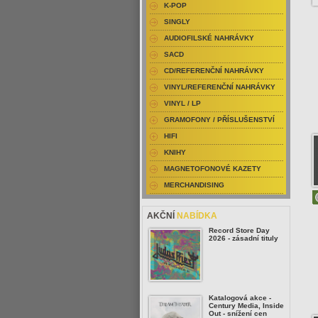
K-POP
SINGLY
AUDIOFILSKÉ NAHRÁVKY
SACD
CD/REFERENČNÍ NAHRÁVKY
VINYL/REFERENČNÍ NAHRÁVKY
VINYL / LP
GRAMOFONY / PŘÍSLUŠENSTVÍ
HIFI
KNIHY
MAGNETOFONOVÉ KAZETY
MERCHANDISING
AKČNÍ
NABÍDKA
Record Store Day
2026 - zásadní tituly
Katalogová akce -
Century Media, Inside
Out - snížení cen