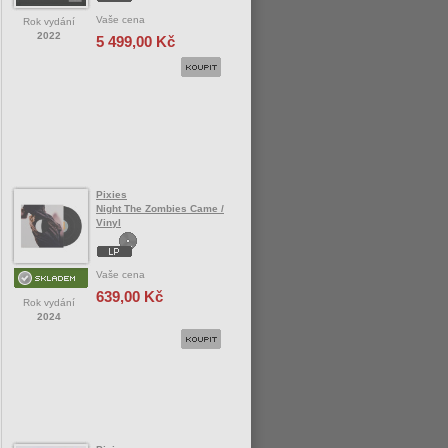
Vaše cena
Rok vydání
2022
5 499,00 Kč
Pixies
Night The Zombies Came /
Vinyl
Vaše cena
639,00 Kč
Rok vydání
2024