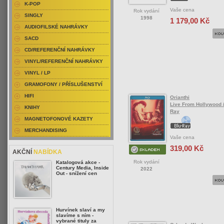
K-POP
Vaše cena
Rok vydání
SINGLY
1998
1 179,00 Kč
AUDIOFILSKÉ NAHRÁVKY
SACD
CD/REFERENČNÍ NAHRÁVKY
VINYL/REFERENČNÍ NAHRÁVKY
VINYL / LP
GRAMOFONY / PŘÍSLUŠENSTVÍ
HIFI
Orianthi
Live From Hollywood /
KNIHY
Ray
MAGNETOFONOVÉ KAZETY
MERCHANDISING
Vaše cena
319,00 Kč
AKČNÍ
NABÍDKA
Rok vydání
Katalogová akce -
Century Media, Inside
2022
Out - snížení cen
Hurvínek slaví a my
slavíme s ním -
vybrané tituly za