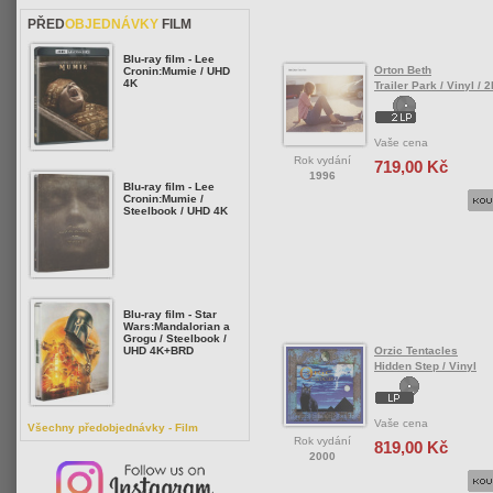
PŘED
OBJEDNÁVKY
FILM
Blu-ray film - Lee
Orton Beth
Cronin:Mumie / UHD
4K
Trailer Park / Vinyl / 
Vaše cena
Rok vydání
719,00 Kč
1996
Blu-ray film - Lee
Cronin:Mumie /
Steelbook / UHD 4K
Blu-ray film - Star
Wars:Mandalorian a
Grogu / Steelbook /
Orzic Tentacles
UHD 4K+BRD
Hidden Step / Vinyl
Vaše cena
Všechny předobjednávky - Film
Rok vydání
819,00 Kč
2000