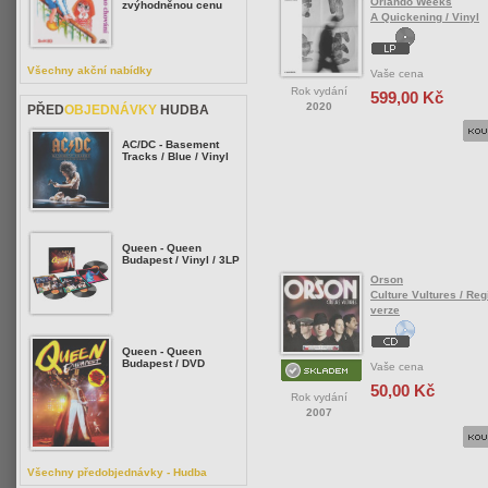
Orlando Weeks
zvýhodněnou cenu
A Quickening / Vinyl
Všechny akční nabídky
Vaše cena
Rok vydání
599,00 Kč
2020
PŘED
OBJEDNÁVKY
HUDBA
AC/DC - Basement
Tracks / Blue / Vinyl
Queen - Queen
Budapest / Vinyl / 3LP
Orson
Culture Vultures / Reg
verze
Queen - Queen
Budapest / DVD
Vaše cena
50,00 Kč
Rok vydání
2007
Všechny předobjednávky - Hudba