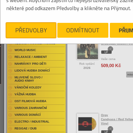
s webem. Abychom zajistili co nejlepší uživatelský zážit
RAP / HIP HOP DOMÁCÍ
některé pod odkazem Předvolby a klikněte na Přijmout.
RAP / HIP HOP ZAHRANIČNÍ
BLU-RAY / HUDBA
Tabulkový výpis
DVD / HUDBA
PŘEDVOLBY
ODMÍTNOUT
PŘIJ
ROCK/POP ZAHRANIČ
PUNK / HARDCORE
ACID JAZZ / TRIP HOP
Oreyeon
TECHNO / TRANCE / HOUSE
Grotesque Within / Vi
WORLD MUSIC
RELAXACE / AMBIENT
Vaše cena
Rok vydání
NAHRÁVKY PRO DĚTI
509,00 Kč
2026
LIDOVÁ HUDBA DOMÁCÍ
MLUVENÉ SLOVO /
AUDIO KNIHY
VÁNOČNÍ KOLEDY
VÁŽNÁ HUDBA
OST FILMOVÁ HUDBA
VARIOUS ZAHRANIČNÍ
VARIOUS DOMÁCÍ
Orgy
Candyass / Red,Yellow
ELECTRO / INDUSTRIAL
Vinyl
REGGAE / DUB