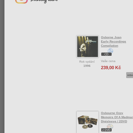
Osborne Joan
Early Recordings
Compilation
Vaše cena
Rok vydání
1996
239,00 Kč
Osbourne Ozzy
Memoirs Of A Madman
Digisleeve / 2DVD