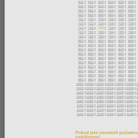
621
|
622
|
623
|
624
|
625
|
626
|
641
|
642
|
643
|
644
|
645
|
646
|
661
|
662
|
663
|
664
|
665
|
666
|
681
|
682
|
683
|
684
|
685
|
686
|
701
|
702
|
703
|
704
|
705
|
706
|
721
|
722
|
723
|
724
|
725
|
726
|
741
|
742
|
743
|
744
|
745
|
746
|
761
|
762
|
763
|
764
|
765
|
766
|
781
|
782
|
783
|
784
|
785
|
786
|
801
|
802
|
803
|
804
|
805
|
806
|
821
|
822
|
823
|
824
|
825
|
826
|
841
|
842
|
843
|
844
|
845
|
846
|
861
|
862
|
863
|
864
|
865
|
866
|
881
|
882
|
883
|
884
|
885
|
886
|
901
|
902
|
903
|
904
|
905
|
906
|
921
|
922
|
923
|
924
|
925
|
926
|
941
|
942
|
943
|
944
|
945
|
946
|
961
|
962
|
963
|
964
|
965
|
966
|
981
|
982
|
983
|
984
|
985
|
986
|
1001
|
1002
|
1003
|
1004
|
1005
|
1006
|
1021
|
1022
|
1023
|
1024
|
1025
|
1026
|
1041
|
1042
|
1043
|
1044
|
1045
|
1046
|
1061
|
1062
|
1063
|
1064
|
1065
|
1066
|
1081
|
1082
|
1083
|
1084
|
1085
|
1086
|
1101
|
1102
|
1103
|
1104
|
1105
|
1106
|
1121
|
1122
|
1123
|
1124
|
1125
|
1126
|
1141
|
1142
|
1143
|
1144
|
1145
|
1146
|
Pokud jste nenalezli požadova
nabídneme!