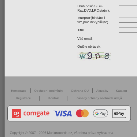
Druh nosiče (Blu-
Ray,DVD,LP,Ostatní):
Interpret:(hledáte-li
film,pole nevyplňujte)
Titul:
Váš email:
Opište obrázek:
Homepage
Obchodní podmínky
Ochrana OÚ
Aktuality
Katalog
Registrace
Kontakt
Zásady ochrany osobních údajů
Copyright © 2007 - 2026
Musicrecords.cz
, všechna práva vyhrazena.