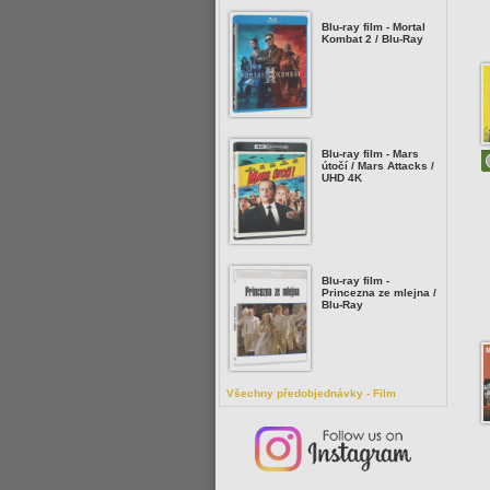
Blu-ray film - Mortal
Kombat 2 / Blu-Ray
Blu-ray film - Mars
útočí / Mars Attacks /
UHD 4K
Blu-ray film -
Princezna ze mlejna /
Blu-Ray
Všechny předobjednávky - Film