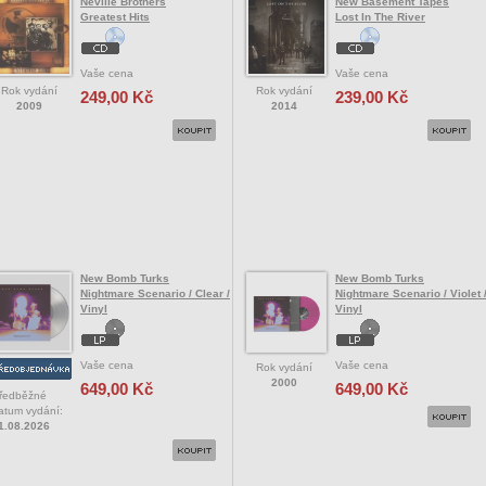
Neville Brothers
New Basement Tapes
Greatest Hits
Lost In The River
Vaše cena
Vaše cena
Rok vydání
Rok vydání
249,00 Kč
239,00 Kč
2009
2014
New Bomb Turks
New Bomb Turks
Nightmare Scenario / Clear /
Nightmare Scenario / Violet 
Vinyl
Vinyl
Vaše cena
Vaše cena
Rok vydání
2000
649,00 Kč
649,00 Kč
ředběžné
atum vydání:
1.08.2026