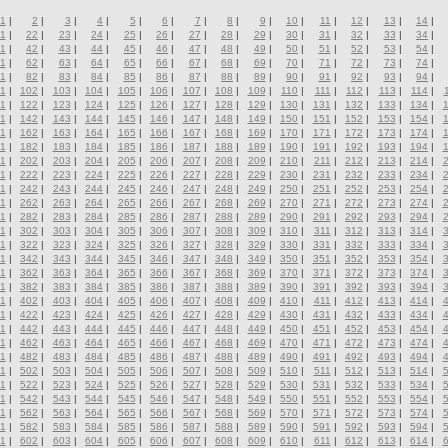
1
|
2
|
3
|
4
|
5
|
6
|
7
|
8
|
9
|
10
|
11
|
12
|
13
|
14
|
1
|
22
|
23
|
24
|
25
|
26
|
27
|
28
|
29
|
30
|
31
|
32
|
33
|
34
|
1
|
42
|
43
|
44
|
45
|
46
|
47
|
48
|
49
|
50
|
51
|
52
|
53
|
54
|
1
|
62
|
63
|
64
|
65
|
66
|
67
|
68
|
69
|
70
|
71
|
72
|
73
|
74
|
1
|
82
|
83
|
84
|
85
|
86
|
87
|
88
|
89
|
90
|
91
|
92
|
93
|
94
|
1
|
102
|
103
|
104
|
105
|
106
|
107
|
108
|
109
|
110
|
111
|
112
|
113
|
114
|
1
|
122
|
123
|
124
|
125
|
126
|
127
|
128
|
129
|
130
|
131
|
132
|
133
|
134
|
1
|
142
|
143
|
144
|
145
|
146
|
147
|
148
|
149
|
150
|
151
|
152
|
153
|
154
|
1
|
162
|
163
|
164
|
165
|
166
|
167
|
168
|
169
|
170
|
171
|
172
|
173
|
174
|
1
|
182
|
183
|
184
|
185
|
186
|
187
|
188
|
189
|
190
|
191
|
192
|
193
|
194
|
1
|
202
|
203
|
204
|
205
|
206
|
207
|
208
|
209
|
210
|
211
|
212
|
213
|
214
|
1
|
222
|
223
|
224
|
225
|
226
|
227
|
228
|
229
|
230
|
231
|
232
|
233
|
234
|
1
|
242
|
243
|
244
|
245
|
246
|
247
|
248
|
249
|
250
|
251
|
252
|
253
|
254
|
1
|
262
|
263
|
264
|
265
|
266
|
267
|
268
|
269
|
270
|
271
|
272
|
273
|
274
|
1
|
282
|
283
|
284
|
285
|
286
|
287
|
288
|
289
|
290
|
291
|
292
|
293
|
294
|
1
|
302
|
303
|
304
|
305
|
306
|
307
|
308
|
309
|
310
|
311
|
312
|
313
|
314
|
1
|
322
|
323
|
324
|
325
|
326
|
327
|
328
|
329
|
330
|
331
|
332
|
333
|
334
|
1
|
342
|
343
|
344
|
345
|
346
|
347
|
348
|
349
|
350
|
351
|
352
|
353
|
354
|
1
|
362
|
363
|
364
|
365
|
366
|
367
|
368
|
369
|
370
|
371
|
372
|
373
|
374
|
1
|
382
|
383
|
384
|
385
|
386
|
387
|
388
|
389
|
390
|
391
|
392
|
393
|
394
|
1
|
402
|
403
|
404
|
405
|
406
|
407
|
408
|
409
|
410
|
411
|
412
|
413
|
414
|
1
|
422
|
423
|
424
|
425
|
426
|
427
|
428
|
429
|
430
|
431
|
432
|
433
|
434
|
1
|
442
|
443
|
444
|
445
|
446
|
447
|
448
|
449
|
450
|
451
|
452
|
453
|
454
|
1
|
462
|
463
|
464
|
465
|
466
|
467
|
468
|
469
|
470
|
471
|
472
|
473
|
474
|
1
|
482
|
483
|
484
|
485
|
486
|
487
|
488
|
489
|
490
|
491
|
492
|
493
|
494
|
1
|
502
|
503
|
504
|
505
|
506
|
507
|
508
|
509
|
510
|
511
|
512
|
513
|
514
|
1
|
522
|
523
|
524
|
525
|
526
|
527
|
528
|
529
|
530
|
531
|
532
|
533
|
534
|
1
|
542
|
543
|
544
|
545
|
546
|
547
|
548
|
549
|
550
|
551
|
552
|
553
|
554
|
1
|
562
|
563
|
564
|
565
|
566
|
567
|
568
|
569
|
570
|
571
|
572
|
573
|
574
|
1
|
582
|
583
|
584
|
585
|
586
|
587
|
588
|
589
|
590
|
591
|
592
|
593
|
594
|
1
|
602
|
603
|
604
|
605
|
606
|
607
|
608
|
609
|
610
|
611
|
612
|
613
|
614
|