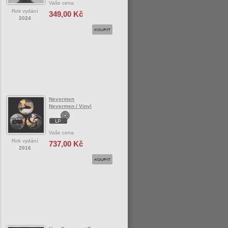
Vaše cena
Rok vydání
349,00 Kč
2024
Nevermen
Nevermen / Vinyl
Vaše cena
Rok vydání
737,00 Kč
2016