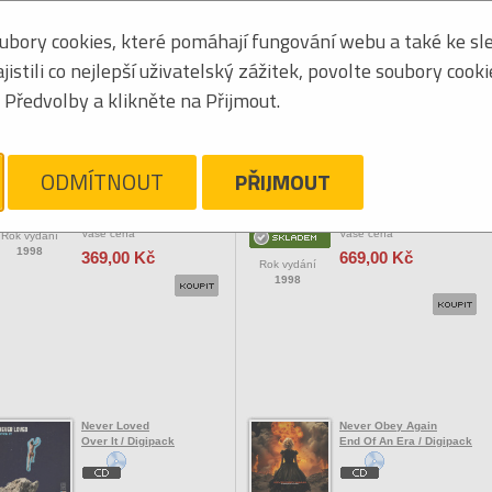
bory cookies, které pomáhají fungování webu a také ke sle
Seřadit podle:
jmén
stili co nejlepší uživatelský zážitek, povolte soubory cook
Tabulkový výpis
Předvolby a klikněte na Přijmout.
OCK/POP ZAHRANIČNÍ
Neutral Milk Hotel
Neutral Milk Hotel
In The Aeroplane Over The
In The Aeroplane Over The
ODMÍTNOUT
PŘIJMOUT
Sea
Sea / Vinyl
Vaše cena
Vaše cena
Rok vydání
1998
369,00 Kč
669,00 Kč
Rok vydání
1998
Never Loved
Never Obey Again
Over It / Digipack
End Of An Era / Digipack