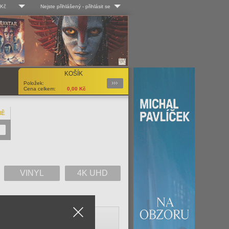
 Kč
Nejste přihlášený
-
přihlásit se
 Kč
Log-in
 EUR
Uživ. jméno:
KOŠÍK
Podrobnosti
Položek:
Heslo:
Cena celkem:
0,00
Kč
NĚ
Registrace
Zapomenuté heslo?
VINYL
4K UHD
Close
V
W
X
Y
Z
Vše