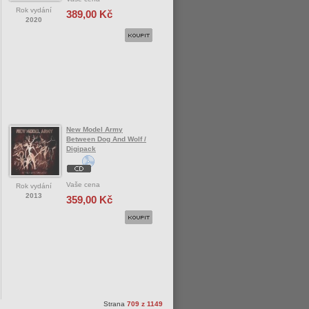
Rok vydání
389,00 Kč
2020
New Model Army
Between Dog And Wolf /
Digipack
Vaše cena
Rok vydání
2013
359,00 Kč
Strana
709 z 1149