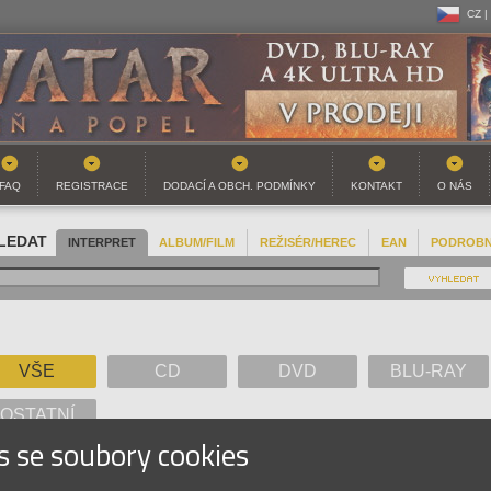
CZ |
CZ |
SK |
FAQ
REGISTRACE
DODACÍ A OBCH. PODMÍNKY
KONTAKT
O NÁS
LEDAT
INTERPRET
ALBUM/FILM
REŽISÉR/HEREC
EAN
PODROB
VŠE
CD
DVD
BLU-RAY
OSTATNÍ
s se soubory cookies
A
B
C
D
E
F
G
H
I
J
K
L
M
N
O
P
Q
R
S
T
U