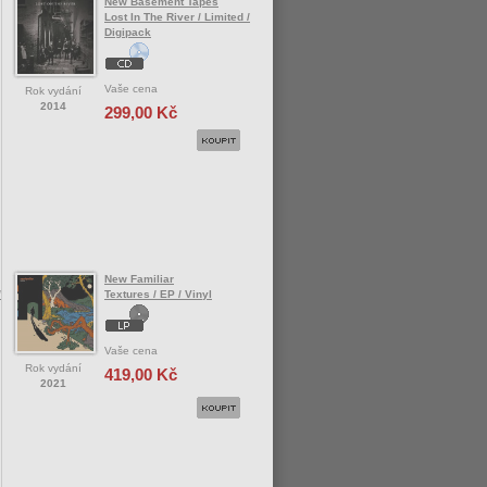
New Basement Tapes
Lost In The River / Limited /
Digipack
Vaše cena
Rok vydání
2014
299,00 Kč
New Familiar
/
Textures / EP / Vinyl
Vaše cena
Rok vydání
419,00 Kč
2021