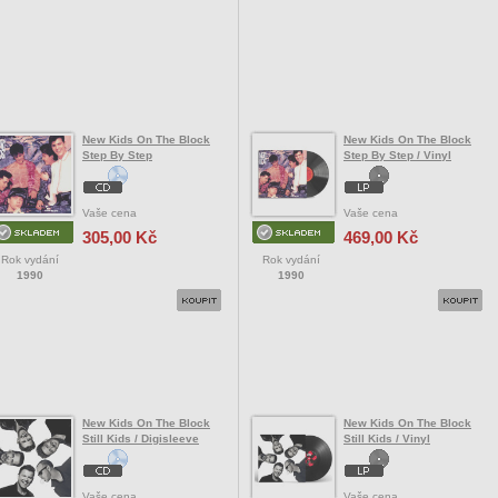
New Kids On The Block
New Kids On The Block
Step By Step
Step By Step / Vinyl
Vaše cena
Vaše cena
305,00 Kč
469,00 Kč
Rok vydání
Rok vydání
1990
1990
New Kids On The Block
New Kids On The Block
Still Kids / Digisleeve
Still Kids / Vinyl
Vaše cena
Vaše cena