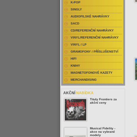
K-POP
SINGLY
AUDIOFILSKÉ NAHRÁVKY
SACD
CD/REFERENČNÍ NAHRÁVKY
VINYL/REFERENČNÍ NAHRÁVKY
VINYL / LP
GRAMOFONY / PŘÍSLUŠENSTVÍ
HIFI
KNIHY
MAGNETOFONOVÉ KAZETY
MERCHANDISING
AKČNÍ
NABÍDKA
Tituly Frontiers za
akční ceny
Musical Fidelity -
akce na vybrané
modely