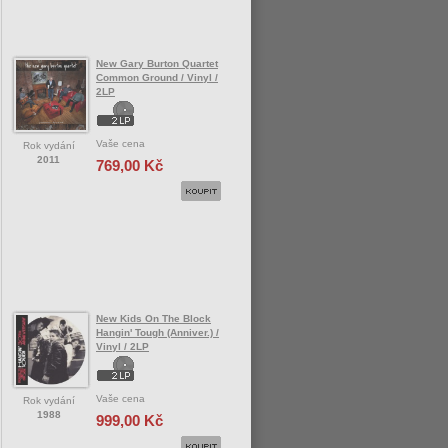
New Gary Burton Quartet
Common Ground / Vinyl /
2LP
Vaše cena
Rok vydání
2011
769,00 Kč
New Kids On The Block
Hangin' Tough (Anniver.) /
Vinyl / 2LP
Vaše cena
Rok vydání
1988
999,00 Kč