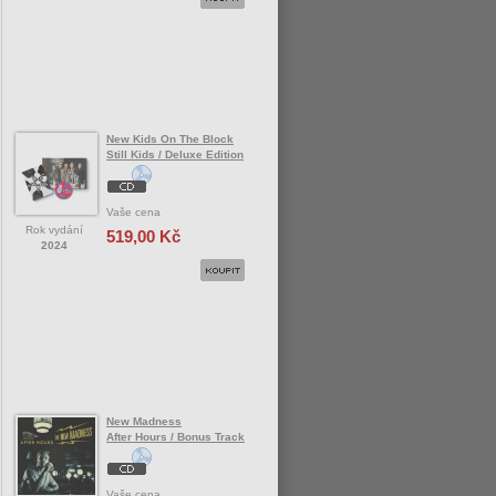
New Kids On The Block
Still Kids / Deluxe Edition
Vaše cena
Rok vydání
519,00 Kč
2024
New Madness
After Hours / Bonus Track
Vaše cena