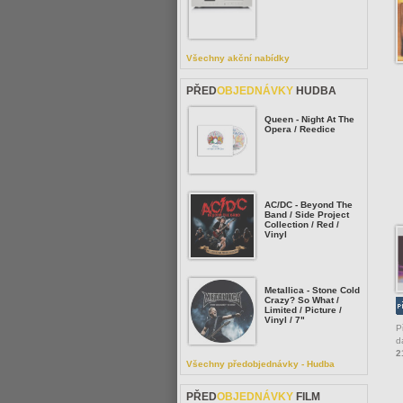
Všechny akční nabídky
PŘED
OBJEDNÁVKY
HUDBA
Queen - Night At The
Opera / Reedice
AC/DC - Beyond The
Band / Side Project
Collection / Red /
Vinyl
Metallica - Stone Cold
Crazy? So What /
Limited / Picture /
Vinyl / 7"
P
d
2
Všechny předobjednávky - Hudba
PŘED
OBJEDNÁVKY
FILM