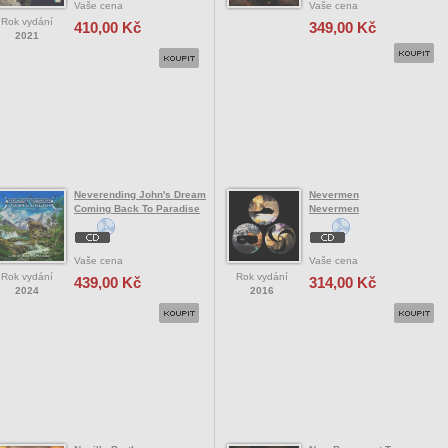
Vaše cena
Vaše cena
Rok vydání
410,00 Kč
349,00 Kč
2021
Neverending John's Dream
Nevermen
Coming Back To Paradise
Nevermen
Vaše cena
Vaše cena
Rok vydání
Rok vydání
439,00 Kč
314,00 Kč
2024
2016