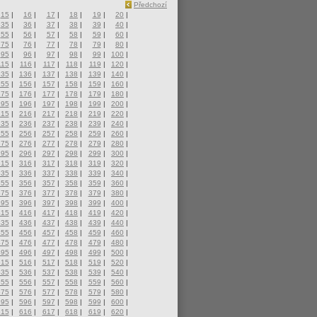
Předchozí
15
|
16
|
17
|
18
|
19
|
20
|
35
|
36
|
37
|
38
|
39
|
40
|
55
|
56
|
57
|
58
|
59
|
60
|
75
|
76
|
77
|
78
|
79
|
80
|
95
|
96
|
97
|
98
|
99
|
100
|
115
|
116
|
117
|
118
|
119
|
120
|
135
|
136
|
137
|
138
|
139
|
140
|
155
|
156
|
157
|
158
|
159
|
160
|
175
|
176
|
177
|
178
|
179
|
180
|
195
|
196
|
197
|
198
|
199
|
200
|
215
|
216
|
217
|
218
|
219
|
220
|
235
|
236
|
237
|
238
|
239
|
240
|
255
|
256
|
257
|
258
|
259
|
260
|
275
|
276
|
277
|
278
|
279
|
280
|
295
|
296
|
297
|
298
|
299
|
300
|
315
|
316
|
317
|
318
|
319
|
320
|
335
|
336
|
337
|
338
|
339
|
340
|
355
|
356
|
357
|
358
|
359
|
360
|
375
|
376
|
377
|
378
|
379
|
380
|
395
|
396
|
397
|
398
|
399
|
400
|
415
|
416
|
417
|
418
|
419
|
420
|
435
|
436
|
437
|
438
|
439
|
440
|
455
|
456
|
457
|
458
|
459
|
460
|
475
|
476
|
477
|
478
|
479
|
480
|
495
|
496
|
497
|
498
|
499
|
500
|
515
|
516
|
517
|
518
|
519
|
520
|
535
|
536
|
537
|
538
|
539
|
540
|
555
|
556
|
557
|
558
|
559
|
560
|
575
|
576
|
577
|
578
|
579
|
580
|
595
|
596
|
597
|
598
|
599
|
600
|
615
|
616
|
617
|
618
|
619
|
620
|