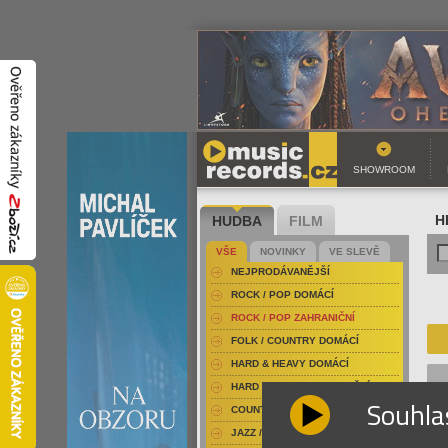
SHOWROOM
HUDBA
FILM
H
VŠE
NOVINKY
VE SLEVĚ
NEJPRODÁVANĚJŠÍ
ROCK / POP DOMÁCÍ
ROCK / POP ZAHRANIČNÍ
FOLK / COUNTRY DOMÁCÍ
HARD & HEAVY DOMÁCÍ
HARD & HEAVY ZAHRANIČNÍ
Souhla
COUNTRY
JAZZ / BLUES