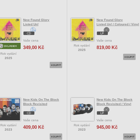
New Found Glory
New Found Glory
Listed Un!
Listed Un! / Coloured / Vinyl
Vaše cena
Vaše cena
Rok vydání
349,00 Kč
819,00 Kč
2025
Rok vydání
2025
New Kids On The Block
New Kids On The Block
Block Revisited
Block Revisited / Vinyl
Vaše cena
Vaše cena
Rok vydání
Rok vydání
409,00 Kč
945,00 Kč
2023
2023