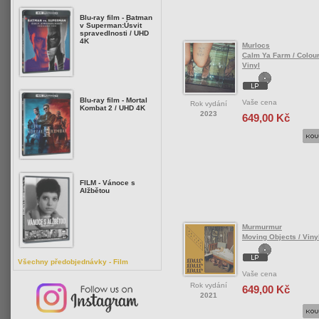
Blu-ray film - Batman
v Superman:Úsvit
spravedlnosti / UHD
4K
Murlocs
Calm Ya Farm / Colour
Vinyl
Blu-ray film - Mortal
Vaše cena
Rok vydání
Kombat 2 / UHD 4K
2023
649,00 Kč
FILM - Vánoce s
Alžbětou
Murmurmur
Moving Objects / Viny
Všechny předobjednávky - Film
Vaše cena
Rok vydání
649,00 Kč
2021