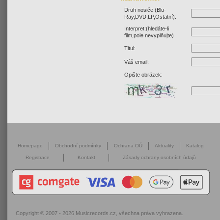
Druh nosiče (Blu-
Ray,DVD,LP,Ostatní):
Interpret:(hledáte-li
film,pole nevyplňujte)
Titul:
Váš email:
Opište obrázek:
Homepage
Obchodní podmínky
Ochrana OÚ
Aktuality
Katalog
Registrace
Kontakt
Zásady ochrany osobních údajů
Copyright © 2007 - 2026
Musicrecords.cz
, všechna práva vyhrazena.