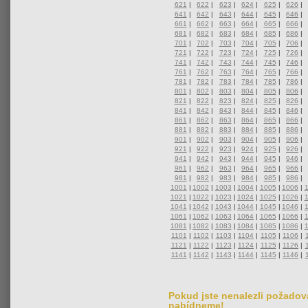
621
|
622
|
623
|
624
|
625
|
626
|
641
|
642
|
643
|
644
|
645
|
646
|
661
|
662
|
663
|
664
|
665
|
666
|
681
|
682
|
683
|
684
|
685
|
686
|
701
|
702
|
703
|
704
|
705
|
706
|
721
|
722
|
723
|
724
|
725
|
726
|
741
|
742
|
743
|
744
|
745
|
746
|
761
|
762
|
763
|
764
|
765
|
766
|
781
|
782
|
783
|
784
|
785
|
786
|
801
|
802
|
803
|
804
|
805
|
806
|
821
|
822
|
823
|
824
|
825
|
826
|
841
|
842
|
843
|
844
|
845
|
846
|
861
|
862
|
863
|
864
|
865
|
866
|
881
|
882
|
883
|
884
|
885
|
886
|
901
|
902
|
903
|
904
|
905
|
906
|
921
|
922
|
923
|
924
|
925
|
926
|
941
|
942
|
943
|
944
|
945
|
946
|
961
|
962
|
963
|
964
|
965
|
966
|
981
|
982
|
983
|
984
|
985
|
986
|
1001
|
1002
|
1003
|
1004
|
1005
|
1006
|
1021
|
1022
|
1023
|
1024
|
1025
|
1026
|
1041
|
1042
|
1043
|
1044
|
1045
|
1046
|
1061
|
1062
|
1063
|
1064
|
1065
|
1066
|
1081
|
1082
|
1083
|
1084
|
1085
|
1086
|
1101
|
1102
|
1103
|
1104
|
1105
|
1106
|
1121
|
1122
|
1123
|
1124
|
1125
|
1126
|
1141
|
1142
|
1143
|
1144
|
1145
|
1146
|
Pokud jste nenalezli požadova
nabídneme!