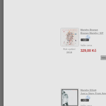
Murphy Branan
Branan Murphy / EP
Vaše cena
Rok vydání
329,00 Kč
2018
Murphy Elliott
Just a Story From Am
Vaše cena