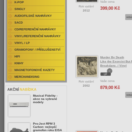
Vaše cena
K-POP
Rok vydání
399,00 Kč
SINGLY
2012
AUDIOFILSKÉ NAHRÁVKY
SACD
CD/REFERENČNÍ NAHRÁVKY
VINYL/REFERENČNÍ NAHRÁVKY
VINYL / LP
GRAMOFONY / PŘÍSLUŠENSTVÍ
HIFI
Murder By Death
Like the Exorcist But
KNIHY
Breakdanc. / Vinyl
MAGNETOFONOVÉ KAZETY
MERCHANDISING
Vaše cena
Rok vydání
2002
879,00 Kč
AKČNÍ
NABÍDKA
Musical Fidelity -
akce na vybrané
modely
Pro-Ject RPM 3
Carbon: nejlepší
gramofon roku EISA