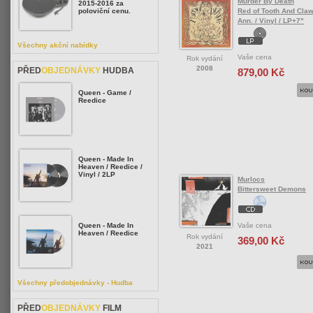
Murder By Death
2015-2016 za
Red of Tooth And Claw
poloviční cenu.
Ann. / Vinyl / LP+7"
Všechny akční nabídky
Vaše cena
Rok vydání
2008
PŘED
OBJEDNÁVKY
HUDBA
879,00 Kč
Queen - Game /
Reedice
Queen - Made In
Heaven / Reedice /
Vinyl / 2LP
Murlocs
Bittersweet Demons
Vaše cena
Queen - Made In
Heaven / Reedice
Rok vydání
369,00 Kč
2021
Všechny předobjednávky - Hudba
PŘED
OBJEDNÁVKY
FILM