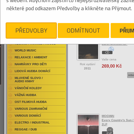
s webem. Abychom zajistili co nejlepší uživatelský zážit
RAP / HIP HOP DOMÁCÍ
některé pod odkazem Předvolby a klikněte na Přijmout.
RAP / HIP HOP ZAHRANIČNÍ
BLU-RAY / HUDBA
Tabulkový výpis
DVD / HUDBA
PŘEDVOLBY
ODMÍTNOUT
PŘIJ
ROCK/POP ZAHRANIČ
PUNK / HARDCORE
ACID JAZZ / TRIP HOP
MOGWAI
TECHNO / TRANCE / HOUSE
Earth Division EP
WORLD MUSIC
RELAXACE / AMBIENT
Vaše cena
Rok vydání
NAHRÁVKY PRO DĚTI
269,00 Kč
2011
LIDOVÁ HUDBA DOMÁCÍ
MLUVENÉ SLOVO /
AUDIO KNIHY
VÁNOČNÍ KOLEDY
VÁŽNÁ HUDBA
OST FILMOVÁ HUDBA
VARIOUS ZAHRANIČNÍ
VARIOUS DOMÁCÍ
MOGWAI
Every Country's Sun / 
ELECTRO / INDUSTRIAL
2LP
REGGAE / DUB