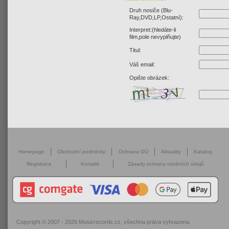
Druh nosiče (Blu-
Ray,DVD,LP,Ostatní):
Interpret:(hledáte-li
film,pole nevyplňujte)
Titul:
Váš email:
Opište obrázek:
Homepage
Obchodní podmínky
Ochrana OÚ
Aktuality
Katalog
Registrace
Kontakt
Zásady ochrany osobních údajů
Copyright © 2007 - 2026
Musicrecords.cz
, všechna práva vyhrazena.