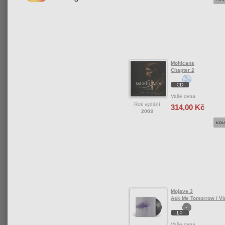
Mohicans
Chapter 2
Vaše cena
Rok vydání
314,00 Kč
2003
Mojave 3
Ask Me Tomorrow / Vi
Vaše cena