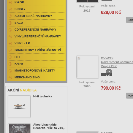
K-POP
Vaše cena
Rok vydání
SINGLY
2017
629,00 Kč
AUDIOFILSKÉ NAHRÁVKY
SACD
CD/REFERENČNÍ NAHRÁVKY
VINYL/REFERENČNÍ NAHRÁVKY
VINYL / LP
GRAMOFONY / PŘÍSLUŠENSTVÍ
HIFI
MOGWAI
Government Commissi
KNIHY
Vinyl / 2LP
MAGNETOFONOVÉ KAZETY
MERCHANDISING
Vaše cena
Rok vydání
2005
799,00 Kč
AKČNÍ
NABÍDKA
Hi-fi technika
Akce Listenable
Records. Vše za 249,-