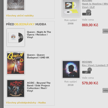
MOGWAI
Hawk Is Howling / Whi
Vinyl / 2LP
Všechny akční nabídky
Vaše cena
Rok vydání
2008
PŘED
OBJEDNÁVKY
HUDBA
869,00 Kč
Queen - Night At The
Opera / Reedice /
Vinyl
Queen - Queen
Budapest / UHD 4K
MOGWAI
Kin / Vinyl / Limited /
Vaše cena
Rok vydání
579,00 Kč
AC/DC - Beyond The
2018
Band / Side Project
Collection / Red /
Vinyl
Všechny předobjednávky - Hudba