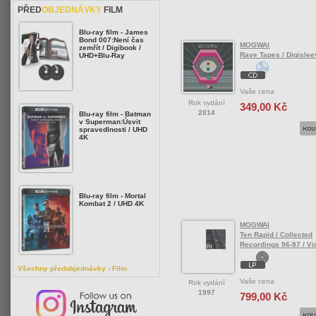
PŘED
OBJEDNÁVKY
FILM
Blu-ray film - James
Bond 007:Není čas
MOGWAI
zemřít / Digibook /
Rave Tapes / Digislee
UHD+Blu-Ray
Vaše cena
Rok vydání
349,00 Kč
2014
Blu-ray film - Batman
v Superman:Úsvit
spravedlnosti / UHD
4K
Blu-ray film - Mortal
Kombat 2 / UHD 4K
MOGWAI
Ten Rapid / Collected
Recordings 96-97 / Vi
Všechny předobjednávky - Film
Vaše cena
Rok vydání
1997
799,00 Kč