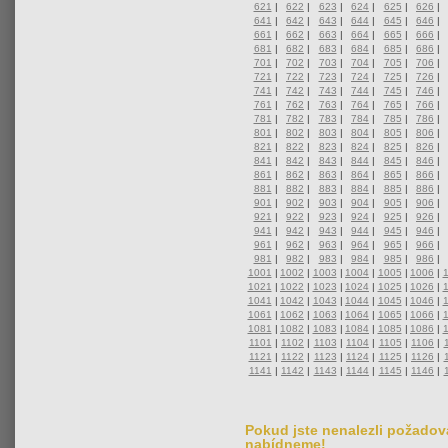
621
|
622
|
623
|
624
|
625
|
626
|
641
|
642
|
643
|
644
|
645
|
646
|
661
|
662
|
663
|
664
|
665
|
666
|
681
|
682
|
683
|
684
|
685
|
686
|
701
|
702
|
703
|
704
|
705
|
706
|
721
|
722
|
723
|
724
|
725
|
726
|
741
|
742
|
743
|
744
|
745
|
746
|
761
|
762
|
763
|
764
|
765
|
766
|
781
|
782
|
783
|
784
|
785
|
786
|
801
|
802
|
803
|
804
|
805
|
806
|
821
|
822
|
823
|
824
|
825
|
826
|
841
|
842
|
843
|
844
|
845
|
846
|
861
|
862
|
863
|
864
|
865
|
866
|
881
|
882
|
883
|
884
|
885
|
886
|
901
|
902
|
903
|
904
|
905
|
906
|
921
|
922
|
923
|
924
|
925
|
926
|
941
|
942
|
943
|
944
|
945
|
946
|
961
|
962
|
963
|
964
|
965
|
966
|
981
|
982
|
983
|
984
|
985
|
986
|
1001
|
1002
|
1003
|
1004
|
1005
|
1006
|
1021
|
1022
|
1023
|
1024
|
1025
|
1026
|
1041
|
1042
|
1043
|
1044
|
1045
|
1046
|
1061
|
1062
|
1063
|
1064
|
1065
|
1066
|
1081
|
1082
|
1083
|
1084
|
1085
|
1086
|
1101
|
1102
|
1103
|
1104
|
1105
|
1106
|
1121
|
1122
|
1123
|
1124
|
1125
|
1126
|
1141
|
1142
|
1143
|
1144
|
1145
|
1146
|
Pokud jste nenalezli požadova
nabídneme!