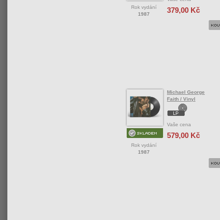
Rok vydání
379,00 Kč
1987
Michael George
Faith / Vinyl
Vaše cena
579,00 Kč
Rok vydání
1987