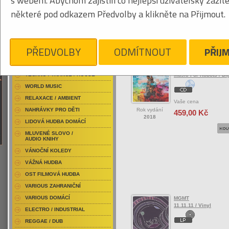
s webem. Abychom zajistili co nejlepší uživatelský zážit
RAP / HIP HOP DOMÁCÍ
některé pod odkazem Předvolby a klikněte na Přijmout.
RAP / HIP HOP ZAHRANIČNÍ
BLU-RAY / HUDBA
Tabulkový výpis
DVD / HUDBA
PŘEDVOLBY
ODMÍTNOUT
PŘIJ
ROCK/POP ZAHRANIČ
PUNK / HARDCORE
ACID JAZZ / TRIP HOP
Mf Robots
TECHNO / TRANCE / HOUSE
Music For Robots / Di
WORLD MUSIC
RELAXACE / AMBIENT
Vaše cena
Rok vydání
NAHRÁVKY PRO DĚTI
459,00 Kč
2018
LIDOVÁ HUDBA DOMÁCÍ
MLUVENÉ SLOVO /
AUDIO KNIHY
VÁNOČNÍ KOLEDY
VÁŽNÁ HUDBA
OST FILMOVÁ HUDBA
VARIOUS ZAHRANIČNÍ
VARIOUS DOMÁCÍ
MGMT
11.11.11 / Vinyl
ELECTRO / INDUSTRIAL
REGGAE / DUB