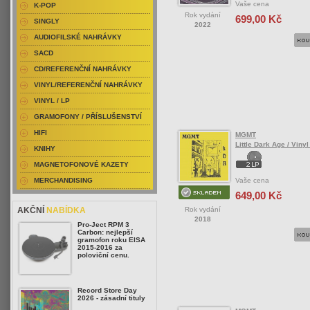
Vaše cena
K-POP
Rok vydání
699,00 Kč
SINGLY
2022
AUDIOFILSKÉ NAHRÁVKY
SACD
CD/REFERENČNÍ NAHRÁVKY
VINYL/REFERENČNÍ NAHRÁVKY
VINYL / LP
GRAMOFONY / PŘÍSLUŠENSTVÍ
HIFI
MGMT
Little Dark Age / Vinyl
KNIHY
MAGNETOFONOVÉ KAZETY
Vaše cena
MERCHANDISING
649,00 Kč
Rok vydání
AKČNÍ
NABÍDKA
2018
Pro-Ject RPM 3
Carbon: nejlepší
gramofon roku EISA
2015-2016 za
poloviční cenu.
Record Store Day
2026 - zásadní tituly