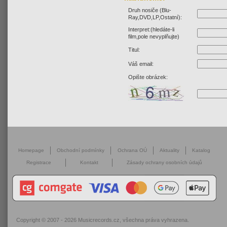
Druh nosiče (Blu-
Ray,DVD,LP,Ostatní):
Interpret:(hledáte-li
film,pole nevyplňujte)
Titul:
Váš email:
Opište obrázek:
Homepage
Obchodní podmínky
Ochrana OÚ
Aktuality
Katalog
Registrace
Kontakt
Zásady ochrany osobních údajů
Copyright © 2007 - 2026
Musicrecords.cz
, všechna práva vyhrazena.