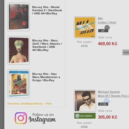
Blu-ray film - Mortal
Kombat 2 / Steelbook
/ UHD 4K+Blu-Ray
Mia
Limbo / Vinyl
Vaše cena
Blu-ray film - Mars
Rok vydání
469,00 Kč
útočí / Mars Attacks /
2020
Steelbook / UHD
4K+Blu-Ray
Blu-ray film - Star
Wars:Mandalorian a
Grogu / Blu-Ray
Michael George
Best Of / Twenty Five 
Všechny předobjednávky - Film
Vaše cena
305,00 Kč
Rok vydání
2006