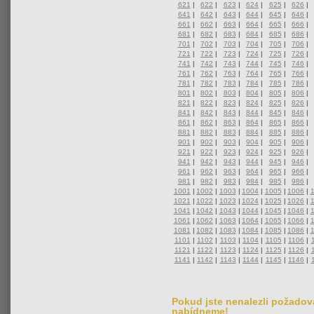
621
|
622
|
623
|
624
|
625
|
626
|
641
|
642
|
643
|
644
|
645
|
646
|
661
|
662
|
663
|
664
|
665
|
666
|
681
|
682
|
683
|
684
|
685
|
686
|
701
|
702
|
703
|
704
|
705
|
706
|
721
|
722
|
723
|
724
|
725
|
726
|
741
|
742
|
743
|
744
|
745
|
746
|
761
|
762
|
763
|
764
|
765
|
766
|
781
|
782
|
783
|
784
|
785
|
786
|
801
|
802
|
803
|
804
|
805
|
806
|
821
|
822
|
823
|
824
|
825
|
826
|
841
|
842
|
843
|
844
|
845
|
846
|
861
|
862
|
863
|
864
|
865
|
866
|
881
|
882
|
883
|
884
|
885
|
886
|
901
|
902
|
903
|
904
|
905
|
906
|
921
|
922
|
923
|
924
|
925
|
926
|
941
|
942
|
943
|
944
|
945
|
946
|
961
|
962
|
963
|
964
|
965
|
966
|
981
|
982
|
983
|
984
|
985
|
986
|
1001
|
1002
|
1003
|
1004
|
1005
|
1006
|
1021
|
1022
|
1023
|
1024
|
1025
|
1026
|
1041
|
1042
|
1043
|
1044
|
1045
|
1046
|
1061
|
1062
|
1063
|
1064
|
1065
|
1066
|
1081
|
1082
|
1083
|
1084
|
1085
|
1086
|
1101
|
1102
|
1103
|
1104
|
1105
|
1106
|
1121
|
1122
|
1123
|
1124
|
1125
|
1126
|
1141
|
1142
|
1143
|
1144
|
1145
|
1146
|
Pokud jste nenalezli požadova
nabídneme!