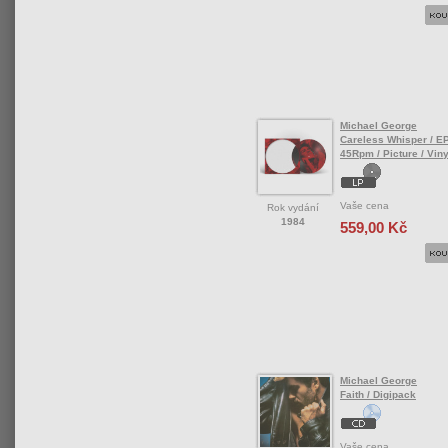
Michael George
Careless Whisper / EP
45Rpm / Picture / Viny
Vaše cena
Rok vydání
1984
559,00 Kč
Michael George
Faith / Digipack
Vaše cena