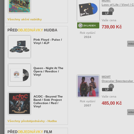
MGMT
Loss of Life / Vinyl / 
Všechny akční nabídky
Vaše cena
739,00 Kč
PŘED
OBJEDNÁVKY
HUDBA
Rok vydání
2024
Pink Floyd - Pulse /
Vinyl / 4LP
Queen - Night At The
Opera / Reedice /
Vinyl
MGMT
Oracular Spectacular 
Vaše cena
AC/DC - Beyond The
Band / Side Project
Rok vydání
485,00 Kč
Collection / Red /
2007
Vinyl
Všechny předobjednávky - Hudba
PŘED
OBJEDNÁVKY
FILM