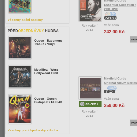
Mayfield Curtis
Essential Collection /
2CD+DVD
Všechny akční nabídky
Vaše cena
Rok vydání
2013
PŘED
OBJEDNÁVKY
HUDBA
242,00 Kč
Queen - Basement
Tracks / Vinyl
Metallica - West
Hollywood 1988
Mayfield Curtis
Original Album Series
Vaše cena
Queen - Queen
Budapest / UHD 4K
259,00 Kč
Rok vydání
2013
Všechny předobjednávky - Hudba