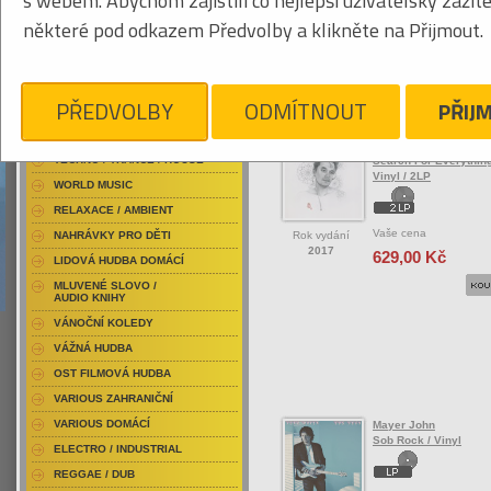
s webem. Abychom zajistili co nejlepší uživatelský zážit
RAP / HIP HOP DOMÁCÍ
některé pod odkazem Předvolby a klikněte na Přijmout.
RAP / HIP HOP ZAHRANIČNÍ
BLU-RAY / HUDBA
Tabulkový výpis
DVD / HUDBA
PŘEDVOLBY
ODMÍTNOUT
PŘIJ
ROCK/POP ZAHRANIČ
PUNK / HARDCORE
ACID JAZZ / TRIP HOP
Mayer John
TECHNO / TRANCE / HOUSE
Search For Everything
Vinyl / 2LP
WORLD MUSIC
RELAXACE / AMBIENT
Vaše cena
Rok vydání
NAHRÁVKY PRO DĚTI
2017
629,00 Kč
LIDOVÁ HUDBA DOMÁCÍ
MLUVENÉ SLOVO /
AUDIO KNIHY
VÁNOČNÍ KOLEDY
VÁŽNÁ HUDBA
OST FILMOVÁ HUDBA
VARIOUS ZAHRANIČNÍ
VARIOUS DOMÁCÍ
Mayer John
Sob Rock / Vinyl
ELECTRO / INDUSTRIAL
REGGAE / DUB