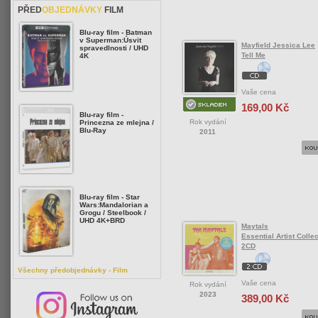
PŘED
OBJEDNÁVKY
FILM
Blu-ray film - Batman
v Superman:Úsvit
Mayfield Jessica Lee
spravedlnosti / UHD
Tell Me
4K
Vaše cena
169,00 Kč
Blu-ray film -
Rok vydání
Princezna ze mlejna /
Blu-Ray
2011
Blu-ray film - Star
Wars:Mandalorian a
Grogu / Steelbook /
UHD 4K+BRD
Maytals
Essential Artist Collec
2CD
Všechny předobjednávky - Film
Vaše cena
Rok vydání
2023
389,00 Kč