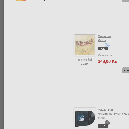
Mazacote
Patria
Vaše cena
Rok vydání
349,00 Kč
2019
Mazzy Star
Among My Swan / Ree
Vinyl