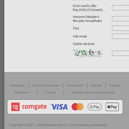
Druh nosiče (Blu-
Ray,DVD,LP,Ostatní):
Interpret:(hledáte-li
film,pole nevyplňujte)
Titul:
Váš email:
Opište obrázek:
Homepage
Obchodní podmínky
Ochrana OÚ
Aktuality
Katalog
Registrace
Kontakt
Zásady ochrany osobních údajů
Copyright © 2007 - 2026
Musicrecords.cz
, všechna práva vyhrazena.