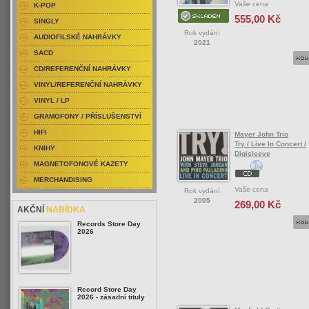
Vaše cena
K-POP
555,00 Kč
SINGLY
Rok vydání
AUDIOFILSKÉ NAHRÁVKY
2021
SACD
CD/REFERENČNÍ NAHRÁVKY
VINYL/REFERENČNÍ NAHRÁVKY
VINYL / LP
GRAMOFONY / PŘÍSLUŠENSTVÍ
HIFI
Mayer John Trio
Try / Live In Concert /
KNIHY
Digisleeve
MAGNETOFONOVÉ KAZETY
MERCHANDISING
Vaše cena
Rok vydání
2005
269,00 Kč
AKČNÍ
NABÍDKA
Records Store Day
2026
Record Store Day
2026 - zásadní tituly