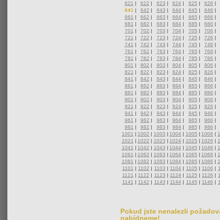
621
|
622
|
623
|
624
|
625
|
626
|
641
|
642
|
643
|
644
|
645
|
646
|
661
|
662
|
663
|
664
|
665
|
666
|
681
|
682
|
683
|
684
|
685
|
686
|
701
|
702
|
703
|
704
|
705
|
706
|
721
|
722
|
723
|
724
|
725
|
726
|
741
|
742
|
743
|
744
|
745
|
746
|
761
|
762
|
763
|
764
|
765
|
766
|
781
|
782
|
783
|
784
|
785
|
786
|
801
|
802
|
803
|
804
|
805
|
806
|
821
|
822
|
823
|
824
|
825
|
826
|
841
|
842
|
843
|
844
|
845
|
846
|
861
|
862
|
863
|
864
|
865
|
866
|
881
|
882
|
883
|
884
|
885
|
886
|
901
|
902
|
903
|
904
|
905
|
906
|
921
|
922
|
923
|
924
|
925
|
926
|
941
|
942
|
943
|
944
|
945
|
946
|
961
|
962
|
963
|
964
|
965
|
966
|
981
|
982
|
983
|
984
|
985
|
986
|
1001
|
1002
|
1003
|
1004
|
1005
|
1006
|
1021
|
1022
|
1023
|
1024
|
1025
|
1026
|
1041
|
1042
|
1043
|
1044
|
1045
|
1046
|
1061
|
1062
|
1063
|
1064
|
1065
|
1066
|
1081
|
1082
|
1083
|
1084
|
1085
|
1086
|
1101
|
1102
|
1103
|
1104
|
1105
|
1106
|
1121
|
1122
|
1123
|
1124
|
1125
|
1126
|
1141
|
1142
|
1143
|
1144
|
1145
|
1146
|
Pokud jste nenalezli požadova
nabídneme!