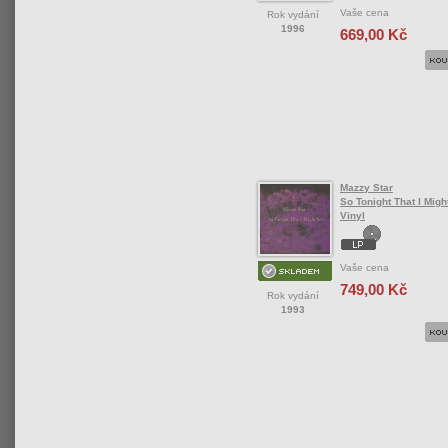
Vaše cena
Rok vydání
1996
669,00 Kč
Mazzy Star
So Tonight That I Might
Vinyl
Vaše cena
749,00 Kč
Rok vydání
1993