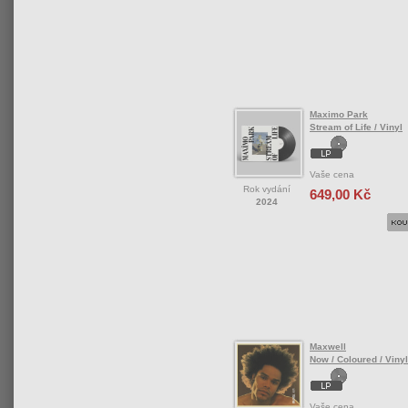
Maximo Park
Stream of Life / Vinyl
Vaše cena
Rok vydání
649,00 Kč
2024
Maxwell
Now / Coloured / Vinyl
Vaše cena