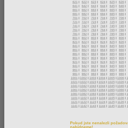
621
|
622
|
623
|
624
|
625
|
626
|
641
|
642
|
643
|
644
|
645
|
646
|
661
|
662
|
663
|
664
|
665
|
666
|
681
|
682
|
683
|
684
|
685
|
686
|
701
|
702
|
703
|
704
|
705
|
706
|
721
|
722
|
723
|
724
|
725
|
726
|
741
|
742
|
743
|
744
|
745
|
746
|
761
|
762
|
763
|
764
|
765
|
766
|
781
|
782
|
783
|
784
|
785
|
786
|
801
|
802
|
803
|
804
|
805
|
806
|
821
|
822
|
823
|
824
|
825
|
826
|
841
|
842
|
843
|
844
|
845
|
846
|
861
|
862
|
863
|
864
|
865
|
866
|
881
|
882
|
883
|
884
|
885
|
886
|
901
|
902
|
903
|
904
|
905
|
906
|
921
|
922
|
923
|
924
|
925
|
926
|
941
|
942
|
943
|
944
|
945
|
946
|
961
|
962
|
963
|
964
|
965
|
966
|
981
|
982
|
983
|
984
|
985
|
986
|
1001
|
1002
|
1003
|
1004
|
1005
|
1006
|
1021
|
1022
|
1023
|
1024
|
1025
|
1026
|
1041
|
1042
|
1043
|
1044
|
1045
|
1046
|
1061
|
1062
|
1063
|
1064
|
1065
|
1066
|
1081
|
1082
|
1083
|
1084
|
1085
|
1086
|
1101
|
1102
|
1103
|
1104
|
1105
|
1106
|
1121
|
1122
|
1123
|
1124
|
1125
|
1126
|
1141
|
1142
|
1143
|
1144
|
1145
|
1146
|
Pokud jste nenalezli požadova
nabídneme!