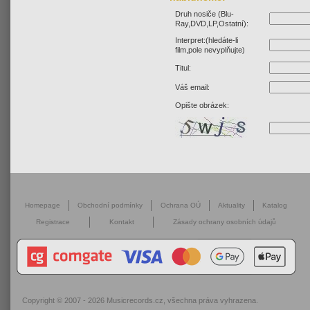
Druh nosiče (Blu-
Ray,DVD,LP,Ostatní):
Interpret:(hledáte-li
film,pole nevyplňujte)
Titul:
Váš email:
Opište obrázek:
Homepage
Obchodní podmínky
Ochrana OÚ
Aktuality
Katalog
Registrace
Kontakt
Zásady ochrany osobních údajů
Copyright © 2007 - 2026
Musicrecords.cz
, všechna práva vyhrazena.