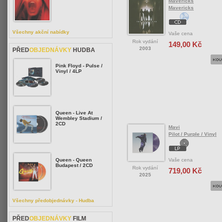
Mavericks
Mavericks
Všechny akční nabídky
Vaše cena
Rok vydání
149,00 Kč
2003
PŘED
OBJEDNÁVKY
HUDBA
Pink Floyd - Pulse /
Vinyl / 4LP
Queen - Live At
Wembley Stadium /
2CD
Mavi
Pilot / Purple / Vinyl
Vaše cena
Queen - Queen
Budapest / 2CD
Rok vydání
719,00 Kč
2025
Všechny předobjednávky - Hudba
PŘED
OBJEDNÁVKY
FILM