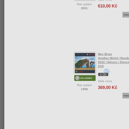
Rok vydání
610,00 Kč
2001
May Brian
Another World / Reedi
2022 / Deluxe / Sleev
2CD
Vaše cena
Rok vydání
369,00 Kč
1998