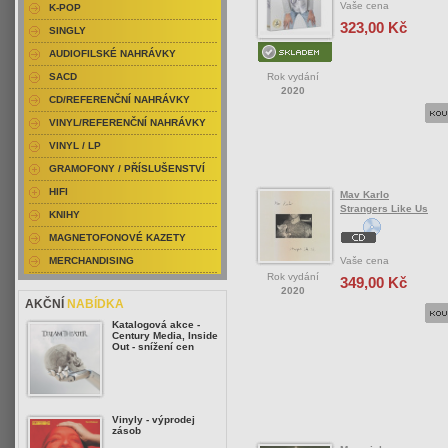
Vaše cena
K-POP
323,00 Kč
SINGLY
AUDIOFILSKÉ NAHRÁVKY
Rok vydání
SACD
2020
CD/REFERENČNÍ NAHRÁVKY
VINYL/REFERENČNÍ NAHRÁVKY
VINYL / LP
GRAMOFONY / PŘÍSLUŠENSTVÍ
HIFI
Mav Karlo
Strangers Like Us
KNIHY
MAGNETOFONOVÉ KAZETY
Vaše cena
MERCHANDISING
Rok vydání
349,00 Kč
2020
AKČNÍ
NABÍDKA
Katalogová akce -
Century Media, Inside
Out - snížení cen
Vinyly - výprodej
zásob