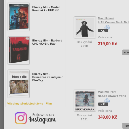
Blu-ray film - Mortal
Kombat 2 / UHD 4K
Maxi Priest
It All Comes Back To 
Vaše cena
Blu-ray film - Barbar /
Rok vydání
319,00 Kč
UHD 4K+Blu-Ray
2019
Blu-ray film -
Princezna ze mlejna /
Blu-Ray
Maximo Park
Nature Always Wins
Všechny předobjednávky - Film
Vaše cena
Rok vydání
349,00 Kč
2021