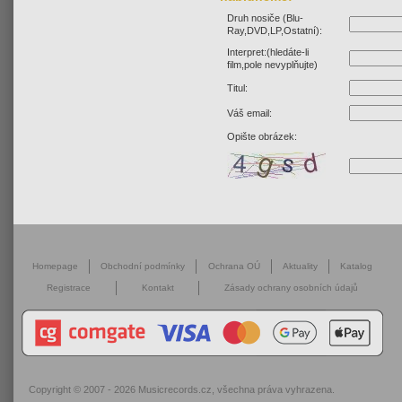
Druh nosiče (Blu-
Ray,DVD,LP,Ostatní):
Interpret:(hledáte-li
film,pole nevyplňujte)
Titul:
Váš email:
Opište obrázek:
Homepage
Obchodní podmínky
Ochrana OÚ
Aktuality
Katalog
Registrace
Kontakt
Zásady ochrany osobních údajů
Copyright © 2007 - 2026
Musicrecords.cz
, všechna práva vyhrazena.