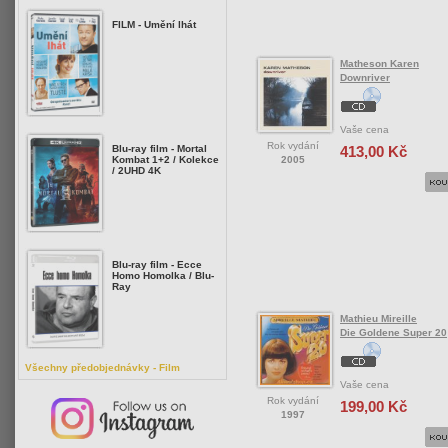
FILM - Umění lhát
Matheson Karen
Downriver
Vaše cena
Rok vydání
413,00 Kč
Blu-ray film - Mortal
2005
Kombat 1+2 / Kolekce
/ 2UHD 4K
Blu-ray film - Ecce
Homo Homolka / Blu-
Ray
Mathieu Mireille
Die Goldene Super 20
Všechny předobjednávky - Film
Vaše cena
Rok vydání
199,00 Kč
1997