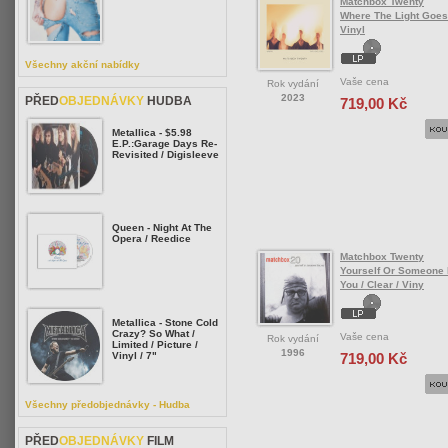
Matchbox Twenty
Where The Light Goes
Vinyl
Všechny akční nabídky
Vaše cena
Rok vydání
2023
PŘED
OBJEDNÁVKY
HUDBA
719,00 Kč
Metallica - $5.98
E.P.:Garage Days Re-
Revisited / Digisleeve
Queen - Night At The
Opera / Reedice
Matchbox Twenty
Yourself Or Someone 
You / Clear / Viny
Metallica - Stone Cold
Crazy? So What /
Vaše cena
Rok vydání
Limited / Picture /
1996
719,00 Kč
Vinyl / 7"
Všechny předobjednávky - Hudba
PŘED
OBJEDNÁVKY
FILM