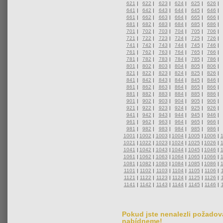
621
|
622
|
623
|
624
|
625
|
626
|
641
|
642
|
643
|
644
|
645
|
646
|
661
|
662
|
663
|
664
|
665
|
666
|
681
|
682
|
683
|
684
|
685
|
686
|
701
|
702
|
703
|
704
|
705
|
706
|
721
|
722
|
723
|
724
|
725
|
726
|
741
|
742
|
743
|
744
|
745
|
746
|
761
|
762
|
763
|
764
|
765
|
766
|
781
|
782
|
783
|
784
|
785
|
786
|
801
|
802
|
803
|
804
|
805
|
806
|
821
|
822
|
823
|
824
|
825
|
826
|
841
|
842
|
843
|
844
|
845
|
846
|
861
|
862
|
863
|
864
|
865
|
866
|
881
|
882
|
883
|
884
|
885
|
886
|
901
|
902
|
903
|
904
|
905
|
906
|
921
|
922
|
923
|
924
|
925
|
926
|
941
|
942
|
943
|
944
|
945
|
946
|
961
|
962
|
963
|
964
|
965
|
966
|
981
|
982
|
983
|
984
|
985
|
986
|
1001
|
1002
|
1003
|
1004
|
1005
|
1006
|
1021
|
1022
|
1023
|
1024
|
1025
|
1026
|
1041
|
1042
|
1043
|
1044
|
1045
|
1046
|
1061
|
1062
|
1063
|
1064
|
1065
|
1066
|
1081
|
1082
|
1083
|
1084
|
1085
|
1086
|
1101
|
1102
|
1103
|
1104
|
1105
|
1106
|
1121
|
1122
|
1123
|
1124
|
1125
|
1126
|
1141
|
1142
|
1143
|
1144
|
1145
|
1146
|
Pokud jste nenalezli požadova
nabídneme!