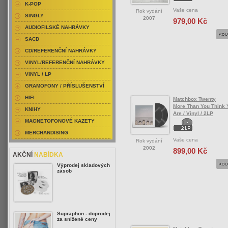
K-POP
Vaše cena
Rok vydání
SINGLY
2007
979,00 Kč
AUDIOFILSKÉ NAHRÁVKY
SACD
CD/REFERENČNÍ NAHRÁVKY
VINYL/REFERENČNÍ NAHRÁVKY
VINYL / LP
GRAMOFONY / PŘÍSLUŠENSTVÍ
HIFI
Matchbox Twenty
More Than You Think 
KNIHY
Are / Vinyl / 2LP
MAGNETOFONOVÉ KAZETY
MERCHANDISING
Vaše cena
Rok vydání
2002
899,00 Kč
AKČNÍ
NABÍDKA
Výprodej skladových
zásob
Supraphon - doprodej
za snížené ceny