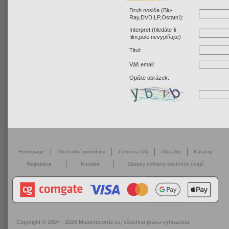
Druh nosiče (Blu-
Ray,DVD,LP,Ostatní):
Interpret:(hledáte-li
film,pole nevyplňujte)
Titul:
Váš email:
Opište obrázek:
Homepage
Obchodní podmínky
Ochrana OÚ
Aktuality
Katalog
Registrace
Kontakt
Zásady ochrany osobních údajů
Copyright © 2007 - 2026
Musicrecords.cz
, všechna práva vyhrazena.