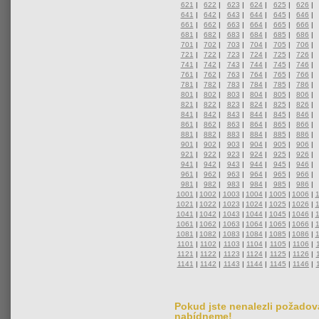
621
|
622
|
623
|
624
|
625
|
626
|
641
|
642
|
643
|
644
|
645
|
646
|
661
|
662
|
663
|
664
|
665
|
666
|
681
|
682
|
683
|
684
|
685
|
686
|
701
|
702
|
703
|
704
|
705
|
706
|
721
|
722
|
723
|
724
|
725
|
726
|
741
|
742
|
743
|
744
|
745
|
746
|
761
|
762
|
763
|
764
|
765
|
766
|
781
|
782
|
783
|
784
|
785
|
786
|
801
|
802
|
803
|
804
|
805
|
806
|
821
|
822
|
823
|
824
|
825
|
826
|
841
|
842
|
843
|
844
|
845
|
846
|
861
|
862
|
863
|
864
|
865
|
866
|
881
|
882
|
883
|
884
|
885
|
886
|
901
|
902
|
903
|
904
|
905
|
906
|
921
|
922
|
923
|
924
|
925
|
926
|
941
|
942
|
943
|
944
|
945
|
946
|
961
|
962
|
963
|
964
|
965
|
966
|
981
|
982
|
983
|
984
|
985
|
986
|
1001
|
1002
|
1003
|
1004
|
1005
|
1006
|
1021
|
1022
|
1023
|
1024
|
1025
|
1026
|
1041
|
1042
|
1043
|
1044
|
1045
|
1046
|
1061
|
1062
|
1063
|
1064
|
1065
|
1066
|
1081
|
1082
|
1083
|
1084
|
1085
|
1086
|
1101
|
1102
|
1103
|
1104
|
1105
|
1106
|
1121
|
1122
|
1123
|
1124
|
1125
|
1126
|
1141
|
1142
|
1143
|
1144
|
1145
|
1146
|
Pokud jste nenalezli požadova
nabídneme!