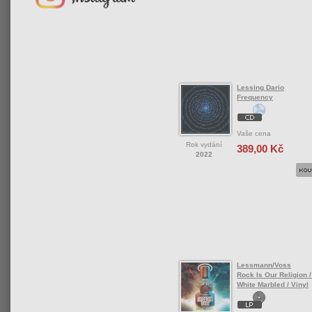
Lessing Dario
Frequency
Vaše cena
Rok vydání
389,00 Kč
2022
Lessmann/Voss
Rock Is Our Religion 
White Marbled / Vinyl