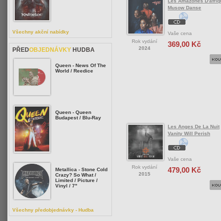
Les Amazones D'afriq
Musow Danse
Všechny akční nabídky
Vaše cena
Rok vydání
369,00 Kč
2024
PŘED
OBJEDNÁVKY
HUDBA
Queen - News Of The
World / Reedice
Queen - Queen
Budapest / Blu-Ray
Les Anges De La Nuit
Vanity Will Perish
Vaše cena
Rok vydání
479,00 Kč
Metallica - Stone Cold
2015
Crazy? So What /
Limited / Picture /
Vinyl / 7"
Všechny předobjednávky - Hudba