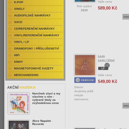
Vaše cena
K-POP
Rok vydání
589,00 Kč
SINGLY
2020
AUDIOFILSKÉ NAHRÁVKY
SACD
CD/REFERENČNÍ NAHRÁVKY
VINYL/REFERENČNÍ NAHRÁVKY
VINYL / LP
GRAMOFONY / PŘÍSLUŠENSTVÍ
HIFI
Leon
Leon / Vinyl
KNIHY
MAGNETOFONOVÉ KAZETY
Vaše cena
MERCHANDISING
549,00 Kč
Datum
AKČNÍ
NABÍDKA
dovýroby ještě
Hurvínek slaví a my
nebylo
slavíme s ním -
stanoveno
vybrané tituly za
zvýhodněnou cenu
Akce Napalm
Records