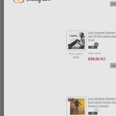
Last Shadow Puppets
Age Of The Understat
Vinyl
Vaše cena
Rok vydání
2008
639,00 Kč
Last Shadow Puppets
Everything You'Ve Co
Expect / Limited