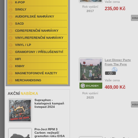
Vaše cena
K-POP
Rok vydání
235,00 Kč
SINGLY
2017
AUDIOFILSKÉ NAHRÁVKY
SACD
CD/REFERENČNÍ NAHRÁVKY
VINYL/REFERENČNÍ NAHRÁVKY
VINYL / LP
GRAMOFONY / PŘÍSLUŠENSTVÍ
HIFI
Last Dinner Party
From The Pyre
KNIHY
MAGNETOFONOVÉ KAZETY
Vaše cena
MERCHANDISING
469,00 Kč
Rok vydání
AKČNÍ
NABÍDKA
2025
Supraphon -
katalogová kampaň
listopad 2024
Pro-Ject RPM 3
Carbon: nejlepší
gramofon roku EISA