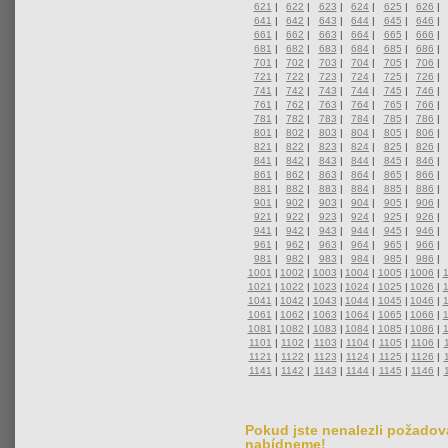
621
|
622
|
623
|
624
|
625
|
626
|
641
|
642
|
643
|
644
|
645
|
646
|
661
|
662
|
663
|
664
|
665
|
666
|
681
|
682
|
683
|
684
|
685
|
686
|
701
|
702
|
703
|
704
|
705
|
706
|
721
|
722
|
723
|
724
|
725
|
726
|
741
|
742
|
743
|
744
|
745
|
746
|
761
|
762
|
763
|
764
|
765
|
766
|
781
|
782
|
783
|
784
|
785
|
786
|
801
|
802
|
803
|
804
|
805
|
806
|
821
|
822
|
823
|
824
|
825
|
826
|
841
|
842
|
843
|
844
|
845
|
846
|
861
|
862
|
863
|
864
|
865
|
866
|
881
|
882
|
883
|
884
|
885
|
886
|
901
|
902
|
903
|
904
|
905
|
906
|
921
|
922
|
923
|
924
|
925
|
926
|
941
|
942
|
943
|
944
|
945
|
946
|
961
|
962
|
963
|
964
|
965
|
966
|
981
|
982
|
983
|
984
|
985
|
986
|
1001
|
1002
|
1003
|
1004
|
1005
|
1006
|
1021
|
1022
|
1023
|
1024
|
1025
|
1026
|
1041
|
1042
|
1043
|
1044
|
1045
|
1046
|
1061
|
1062
|
1063
|
1064
|
1065
|
1066
|
1081
|
1082
|
1083
|
1084
|
1085
|
1086
|
1101
|
1102
|
1103
|
1104
|
1105
|
1106
|
1121
|
1122
|
1123
|
1124
|
1125
|
1126
|
1141
|
1142
|
1143
|
1144
|
1145
|
1146
|
Pokud jste nenalezli požadova
nabídneme!