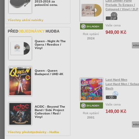
Last Dinner Party
2015-2016 za
Prelude To Ectasy /
poloviční cenu.
Coloured / Vinyl / 2LP
Všechny akční nabídky
Vaše cena
PŘED
OBJEDNÁVKY
HUDBA
949,00 Kč
Rok vydání
2024
Queen - Night At The
Opera / Reedice /
Vinyl
Queen - Queen
Budapest / UHD 4K
Last Hard Men
Last Hard Men / Sebas
Bach
Vaše cena
AC/DC - Beyond The
Band / Side Project
149,00 Kč
Rok vydání
Collection / Red /
Vinyl
2001
Všechny předobjednávky - Hudba