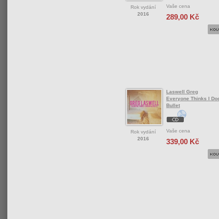
Vaše cena
Rok vydání
2016
289,00 Kč
Laswell Greg
Everyone Thinks I Do
Bullet
Vaše cena
Rok vydání
2016
339,00 Kč