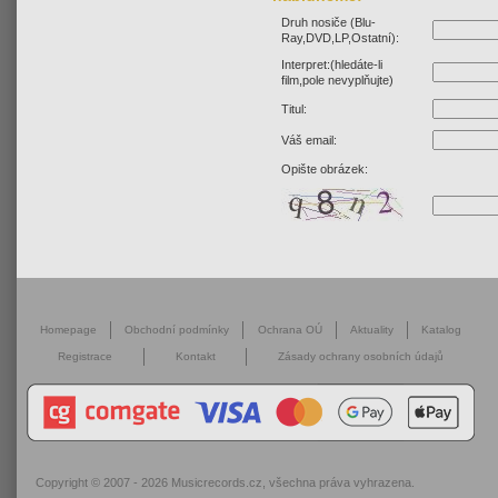
Druh nosiče (Blu-
Ray,DVD,LP,Ostatní):
Interpret:(hledáte-li
film,pole nevyplňujte)
Titul:
Váš email:
Opište obrázek:
Homepage
Obchodní podmínky
Ochrana OÚ
Aktuality
Katalog
Registrace
Kontakt
Zásady ochrany osobních údajů
Copyright © 2007 - 2026
Musicrecords.cz
, všechna práva vyhrazena.