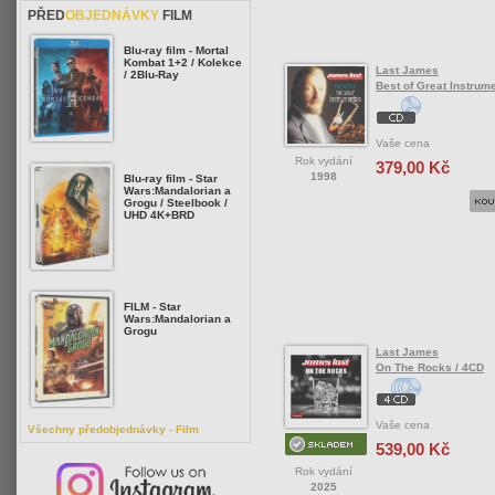
PŘED
OBJEDNÁVKY
FILM
Blu-ray film - Mortal
Kombat 1+2 / Kolekce
Last James
/ 2Blu-Ray
Best of Great Instrum
Vaše cena
Rok vydání
379,00 Kč
1998
Blu-ray film - Star
Wars:Mandalorian a
Grogu / Steelbook /
UHD 4K+BRD
FILM - Star
Wars:Mandalorian a
Grogu
Last James
On The Rocks / 4CD
Vaše cena
Všechny předobjednávky - Film
539,00 Kč
Rok vydání
2025