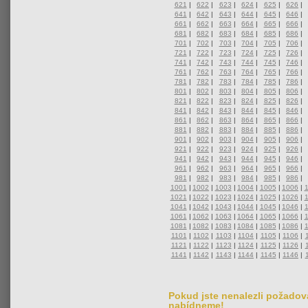
621
|
622
|
623
|
624
|
625
|
626
|
641
|
642
|
643
|
644
|
645
|
646
|
661
|
662
|
663
|
664
|
665
|
666
|
681
|
682
|
683
|
684
|
685
|
686
|
701
|
702
|
703
|
704
|
705
|
706
|
721
|
722
|
723
|
724
|
725
|
726
|
741
|
742
|
743
|
744
|
745
|
746
|
761
|
762
|
763
|
764
|
765
|
766
|
781
|
782
|
783
|
784
|
785
|
786
|
801
|
802
|
803
|
804
|
805
|
806
|
821
|
822
|
823
|
824
|
825
|
826
|
841
|
842
|
843
|
844
|
845
|
846
|
861
|
862
|
863
|
864
|
865
|
866
|
881
|
882
|
883
|
884
|
885
|
886
|
901
|
902
|
903
|
904
|
905
|
906
|
921
|
922
|
923
|
924
|
925
|
926
|
941
|
942
|
943
|
944
|
945
|
946
|
961
|
962
|
963
|
964
|
965
|
966
|
981
|
982
|
983
|
984
|
985
|
986
|
1001
|
1002
|
1003
|
1004
|
1005
|
1006
|
1021
|
1022
|
1023
|
1024
|
1025
|
1026
|
1041
|
1042
|
1043
|
1044
|
1045
|
1046
|
1061
|
1062
|
1063
|
1064
|
1065
|
1066
|
1081
|
1082
|
1083
|
1084
|
1085
|
1086
|
1101
|
1102
|
1103
|
1104
|
1105
|
1106
|
1121
|
1122
|
1123
|
1124
|
1125
|
1126
|
1141
|
1142
|
1143
|
1144
|
1145
|
1146
|
Pokud jste nenalezli požadova
nabídneme!