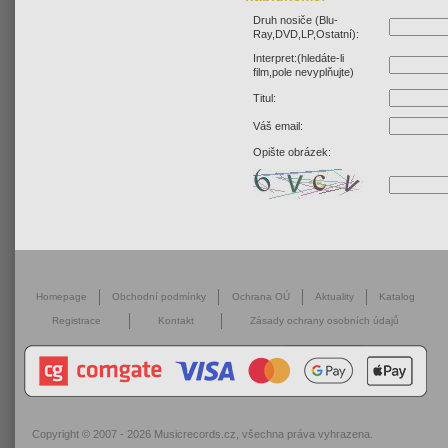
Druh nosiče (Blu-
Ray,DVD,LP,Ostatní):
Interpret:(hledáte-li
film,pole nevyplňujte)
Titul:
Váš email:
Opište obrázek:
Homepage
Obchodní podmínky
Ochrana OÚ
Aktuality
Katalog
Registrace
Kontakt
Zásady ochrany osobních údajů
Copyright © 2007 - 2026
Musicrecords.cz
, všechna práva vyhrazena.