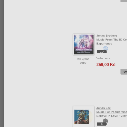
Jonas Brothers
Music From The3D Co
Experience
Vaše cena
Rok vydání
2009
259,00 Kč
Jonas Joe
Music For People Wh
Believe In Love / Viny