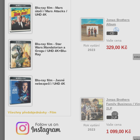
Blu-ray film - Mars
útočí / Mars Attacks /
UHD 4K
Jonas Brothers
Album
Vaše cena
Blu-ray film - Star
Rok vydání
329,00 Kč
Wars:Mandalorian a
2023
Grogu / UHD 4K+Blu-
Ray
Blu-ray film - Jasné
nebezpečí / UHD 4K
Jonas Brothers
Family Business / Viny
2LP
Všechny předobjednávky - Film
Vaše cena
Rok vydání
2023
1 099,00 Kč