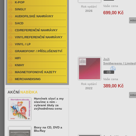
K-POP
Vaše cena
Rok vydání
SINGLY
2026
699,00 Kč
AUDIOFILSKÉ NAHRÁVKY
SACD
CD/REFERENČNÍ NAHRÁVKY
VINYL/REFERENČNÍ NAHRÁVKY
VINYL / LP
GRAMOFONY / PŘÍSLUŠENSTVÍ
HIFI
JoJi
Smithereens / Limited
KNIHY
MAGNETOFONOVÉ KAZETY
Vaše cena
MERCHANDISING
Rok vydání
389,00 Kč
2022
AKČNÍ
NABÍDKA
Hurvínek slaví a my
slavíme s ním -
vybrané tituly za
zvýhodněnou cenu
Boxy na CD, DVD a
Blu-Ray