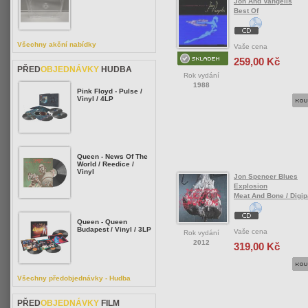
Jon And Vangelis
Best Of
Všechny akční nabídky
Vaše cena
259,00 Kč
PŘED
OBJEDNÁVKY
HUDBA
Rok vydání
1988
Pink Floyd - Pulse /
Vinyl / 4LP
Queen - News Of The
World / Reedice /
Vinyl
Jon Spencer Blues
Explosion
Meat And Bone / Digi
Queen - Queen
Budapest / Vinyl / 3LP
Vaše cena
Rok vydání
2012
319,00 Kč
Všechny předobjednávky - Hudba
PŘED
OBJEDNÁVKY
FILM