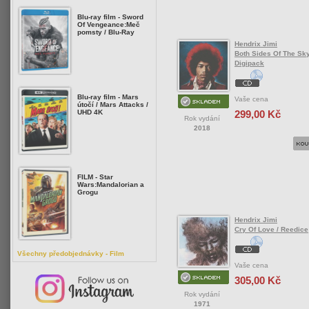
Blu-ray film - Sword
Of Vengeance:Meč
pomsty / Blu-Ray
Hendrix Jimi
Both Sides Of The Sky
Digipack
Blu-ray film - Mars
Vaše cena
útočí / Mars Attacks /
299,00 Kč
UHD 4K
Rok vydání
2018
FILM - Star
Wars:Mandalorian a
Grogu
Hendrix Jimi
Cry Of Love / Reedice
Všechny předobjednávky - Film
Vaše cena
305,00 Kč
Rok vydání
1971