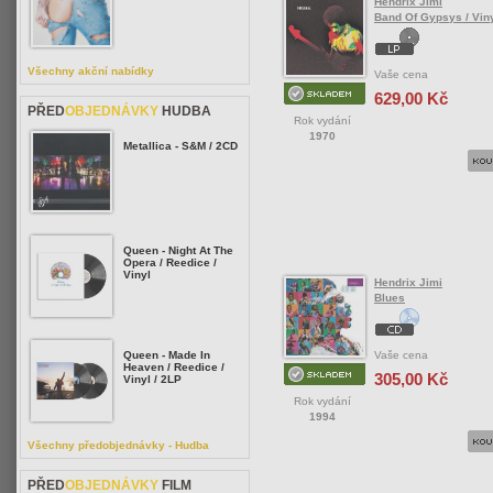
Hendrix Jimi
Band Of Gypsys / Vin
Všechny akční nabídky
Vaše cena
629,00 Kč
PŘED
OBJEDNÁVKY
HUDBA
Rok vydání
1970
Metallica - S&M / 2CD
Queen - Night At The
Opera / Reedice /
Vinyl
Hendrix Jimi
Blues
Vaše cena
Queen - Made In
Heaven / Reedice /
305,00 Kč
Vinyl / 2LP
Rok vydání
1994
Všechny předobjednávky - Hudba
PŘED
OBJEDNÁVKY
FILM