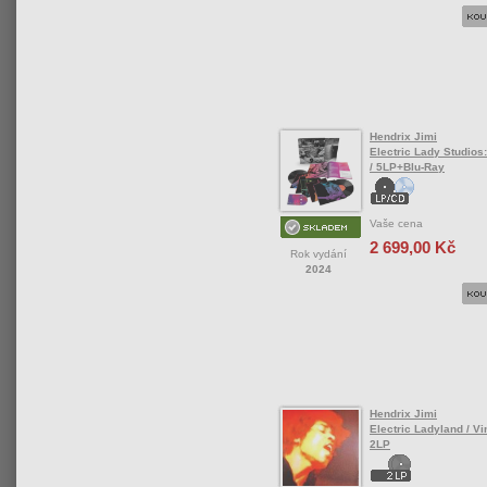
Hendrix Jimi
Electric Lady Studios:
/ 5LP+Blu-Ray
Vaše cena
2 699,00 Kč
Rok vydání
2024
Hendrix Jimi
Electric Ladyland / Vin
2LP