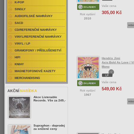
K-POP
Vaše cena
SINGLY
305,00 Kč
Rok vydání
AUDIOFILSKÉ NAHRÁVKY
2010
SACD
CD/REFERENČNÍ NAHRÁVKY
VINYL/REFERENČNÍ NAHRÁVKY
VINYL / LP
GRAMOFONY / PŘÍSLUŠENSTVÍ
HIFI
Hendrix Jimi
Axis:Bold As Love / Vi
KNIHY
Mono
MAGNETOFONOVÉ KAZETY
MERCHANDISING
Vaše cena
549,00 Kč
Rok vydání
AKČNÍ
NABÍDKA
1967
Akce Listenable
Records. Vše za 249,-
Supraphon - doprodej
za snížené ceny