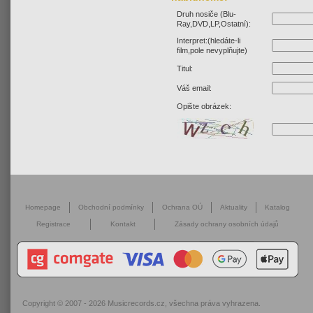
Druh nosiče (Blu-
Ray,DVD,LP,Ostatní):
Interpret:(hledáte-li
film,pole nevyplňujte)
Titul:
Váš email:
Opište obrázek:
Homepage
Obchodní podmínky
Ochrana OÚ
Aktuality
Katalog
Registrace
Kontakt
Zásady ochrany osobních údajů
Copyright © 2007 - 2026
Musicrecords.cz
, všechna práva vyhrazena.