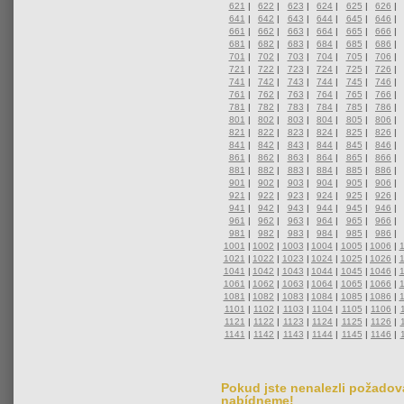
621
|
622
|
623
|
624
|
625
|
626
|
641
|
642
|
643
|
644
|
645
|
646
|
661
|
662
|
663
|
664
|
665
|
666
|
681
|
682
|
683
|
684
|
685
|
686
|
701
|
702
|
703
|
704
|
705
|
706
|
721
|
722
|
723
|
724
|
725
|
726
|
741
|
742
|
743
|
744
|
745
|
746
|
761
|
762
|
763
|
764
|
765
|
766
|
781
|
782
|
783
|
784
|
785
|
786
|
801
|
802
|
803
|
804
|
805
|
806
|
821
|
822
|
823
|
824
|
825
|
826
|
841
|
842
|
843
|
844
|
845
|
846
|
861
|
862
|
863
|
864
|
865
|
866
|
881
|
882
|
883
|
884
|
885
|
886
|
901
|
902
|
903
|
904
|
905
|
906
|
921
|
922
|
923
|
924
|
925
|
926
|
941
|
942
|
943
|
944
|
945
|
946
|
961
|
962
|
963
|
964
|
965
|
966
|
981
|
982
|
983
|
984
|
985
|
986
|
1001
|
1002
|
1003
|
1004
|
1005
|
1006
|
1021
|
1022
|
1023
|
1024
|
1025
|
1026
|
1041
|
1042
|
1043
|
1044
|
1045
|
1046
|
1061
|
1062
|
1063
|
1064
|
1065
|
1066
|
1081
|
1082
|
1083
|
1084
|
1085
|
1086
|
1101
|
1102
|
1103
|
1104
|
1105
|
1106
|
1121
|
1122
|
1123
|
1124
|
1125
|
1126
|
1141
|
1142
|
1143
|
1144
|
1145
|
1146
|
Pokud jste nenalezli požadova
nabídneme!