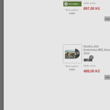
Vaše cena
697,00 Kč
Rok vydání
1968
Hendrix Jimi
Experience BBC Sessi
Vinyl
Vaše cena
Rok vydání
1998
489,00 Kč