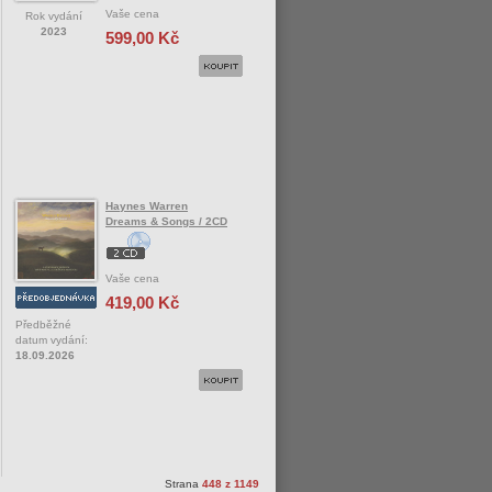
Vaše cena
Rok vydání
2023
599,00 Kč
Haynes Warren
Dreams & Songs / 2CD
Vaše cena
419,00 Kč
Předběžné
datum vydání:
18.09.2026
Strana
448 z 1149