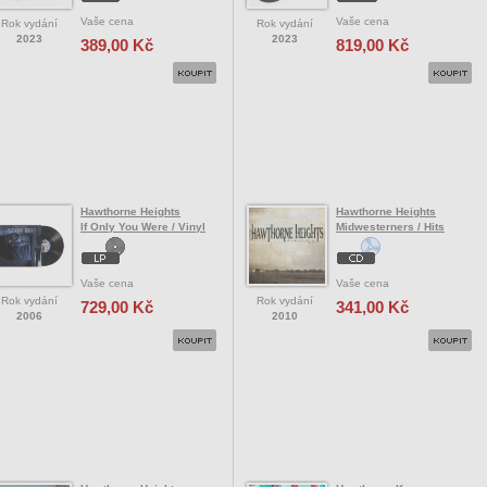
Vaše cena
Vaše cena
Rok vydání
Rok vydání
2023
2023
389,00 Kč
819,00 Kč
Hawthorne Heights
Hawthorne Heights
If Only You Were / Vinyl
Midwesterners / Hits
Vaše cena
Vaše cena
Rok vydání
Rok vydání
729,00 Kč
341,00 Kč
2006
2010