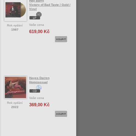
Hay Barry
Victory of Bad Taste / Gold /
Vinyl
Vaše cena
Rok vydání
1987
619,00 Kč
Hayes Darren
Homosexual
Vaše cena
Rok vydání
369,00 Kč
2022