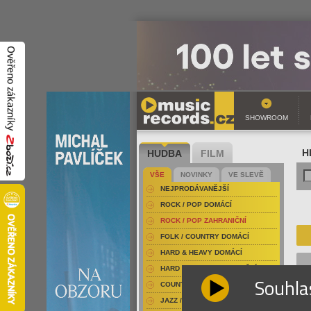
SHOWROOM
HUDBA
FILM
H
VŠE
NOVINKY
VE SLEVĚ
NEJPRODÁVANĚJŠÍ
ROCK / POP DOMÁCÍ
ROCK / POP ZAHRANIČNÍ
FOLK / COUNTRY DOMÁCÍ
HARD & HEAVY DOMÁCÍ
HARD & HEAVY ZAHRANIČNÍ
Souhla
COUNTRY
JAZZ / BLUES