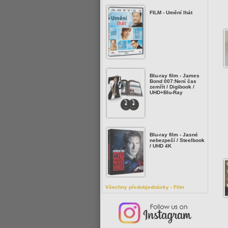
FILM - Umění lhát
Blu-ray film - James
Bond 007:Není čas
zemřít / Digibook /
UHD+Blu-Ray
Blu-ray film - Jasné
nebezpečí / Steelbook
/ UHD 4K
Všechny předobjednávky - Film