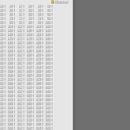
Předchozí
15
|
16
|
17
|
18
|
19
|
20
|
35
|
36
|
37
|
38
|
39
|
40
|
55
|
56
|
57
|
58
|
59
|
60
|
75
|
76
|
77
|
78
|
79
|
80
|
95
|
96
|
97
|
98
|
99
|
100
|
115
|
116
|
117
|
118
|
119
|
120
|
135
|
136
|
137
|
138
|
139
|
140
|
155
|
156
|
157
|
158
|
159
|
160
|
175
|
176
|
177
|
178
|
179
|
180
|
195
|
196
|
197
|
198
|
199
|
200
|
215
|
216
|
217
|
218
|
219
|
220
|
235
|
236
|
237
|
238
|
239
|
240
|
255
|
256
|
257
|
258
|
259
|
260
|
275
|
276
|
277
|
278
|
279
|
280
|
295
|
296
|
297
|
298
|
299
|
300
|
315
|
316
|
317
|
318
|
319
|
320
|
335
|
336
|
337
|
338
|
339
|
340
|
355
|
356
|
357
|
358
|
359
|
360
|
375
|
376
|
377
|
378
|
379
|
380
|
395
|
396
|
397
|
398
|
399
|
400
|
415
|
416
|
417
|
418
|
419
|
420
|
435
|
436
|
437
|
438
|
439
|
440
|
455
|
456
|
457
|
458
|
459
|
460
|
475
|
476
|
477
|
478
|
479
|
480
|
495
|
496
|
497
|
498
|
499
|
500
|
515
|
516
|
517
|
518
|
519
|
520
|
535
|
536
|
537
|
538
|
539
|
540
|
555
|
556
|
557
|
558
|
559
|
560
|
575
|
576
|
577
|
578
|
579
|
580
|
595
|
596
|
597
|
598
|
599
|
600
|
615
|
616
|
617
|
618
|
619
|
620
|