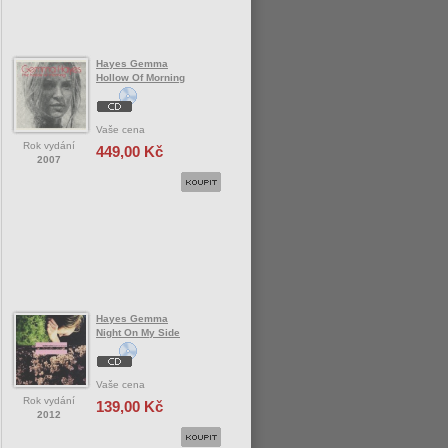
Hayes Gemma
Hollow Of Morning
Vaše cena
Rok vydání
449,00 Kč
2007
Hayes Gemma
Night On My Side
Vaše cena
Rok vydání
139,00 Kč
2012