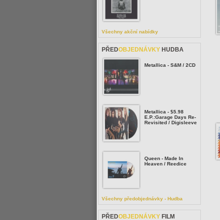
Všechny akční nabídky
PŘED
OBJEDNÁVKY
HUDBA
Metallica - S&M / 2CD
Metallica - $5.98
E.P.:Garage Days Re-
Revisited / Digisleeve
Queen - Made In
Heaven / Reedice
Všechny předobjednávky - Hudba
PŘED
OBJEDNÁVKY
FILM