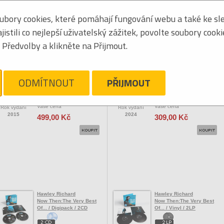
bory cookies, které pomáhají fungování webu a také ke sle
Seřadit podle:
jmén
stili co nejlepší uživatelský zážitek, povolte soubory cook
Tabulkový výpis
Předvolby a klikněte na Přijmout.
OCK/POP ZAHRANIČNÍ
Hawley Richard
Hawley Richard
Hollow Meadows / Vinyl /
In This City They Call You
ODMÍTNOUT
PŘIJMOUT
2LP
Love
Vaše cena
Vaše cena
Rok vydání
Rok vydání
2015
2024
499,00 Kč
309,00 Kč
Hawley Richard
Hawley Richard
Now Then:The Very Best
Now Then:The Very Best
Of... / Digipack / 2CD
Of... / Vinyl / 2LP