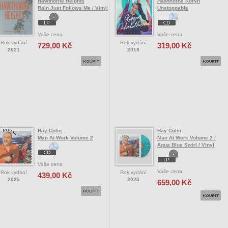
Hawthorne Heights
Hawthorne Koryn
Rain Just Follows Me / Vinyl
Unstoppable
Vaše cena
Vaše cena
Rok vydání
Rok vydání
729,00 Kč
319,00 Kč
2021
2018
Hay Colin
Hay Colin
Man At Work Volume 2
Man At Work Volume 2 /
Aqua Blue Swirl / Vinyl
Vaše cena
Vaše cena
Rok vydání
Rok vydání
439,00 Kč
2025
2025
659,00 Kč