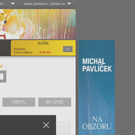
 Kč
Nejste přihlášený
-
přihlásit se
 Kč
Log-in
 EUR
Uživ. jméno:
KOŠÍK
Podrobnosti
Položek:
Heslo:
Cena celkem:
0,00
Kč
NĚ
Registrace
Zapomenuté heslo?
VINYL
4K UHD
Close
V
W
X
Y
Z
Vše