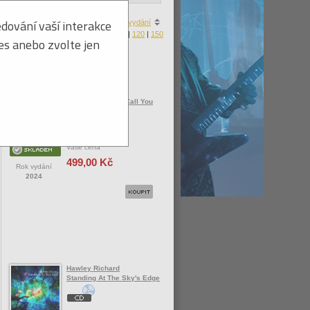
dování vaší interakce
a
|
ceny
|
zboží skladem
|
roku vydání
Produktů na stránku:
30
|
60
|
90
|
120
|
150
ies anebo zvolte jen
Hawley Richard
In This City They Call You
Love / Vinyl
Vaše cena
499,00 Kč
Rok vydání
2024
Hawley Richard
Standing At The Sky's Edge