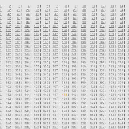
1
|
2
|
3
|
4
|
5
|
6
|
7
|
8
|
9
|
10
|
11
|
12
|
13
|
14
|
1
|
22
|
23
|
24
|
25
|
26
|
27
|
28
|
29
|
30
|
31
|
32
|
33
|
34
|
1
|
42
|
43
|
44
|
45
|
46
|
47
|
48
|
49
|
50
|
51
|
52
|
53
|
54
|
1
|
62
|
63
|
64
|
65
|
66
|
67
|
68
|
69
|
70
|
71
|
72
|
73
|
74
|
1
|
82
|
83
|
84
|
85
|
86
|
87
|
88
|
89
|
90
|
91
|
92
|
93
|
94
|
1
|
102
|
103
|
104
|
105
|
106
|
107
|
108
|
109
|
110
|
111
|
112
|
113
|
114
|
1
|
122
|
123
|
124
|
125
|
126
|
127
|
128
|
129
|
130
|
131
|
132
|
133
|
134
|
1
|
142
|
143
|
144
|
145
|
146
|
147
|
148
|
149
|
150
|
151
|
152
|
153
|
154
|
1
|
162
|
163
|
164
|
165
|
166
|
167
|
168
|
169
|
170
|
171
|
172
|
173
|
174
|
1
|
182
|
183
|
184
|
185
|
186
|
187
|
188
|
189
|
190
|
191
|
192
|
193
|
194
|
1
|
202
|
203
|
204
|
205
|
206
|
207
|
208
|
209
|
210
|
211
|
212
|
213
|
214
|
1
|
222
|
223
|
224
|
225
|
226
|
227
|
228
|
229
|
230
|
231
|
232
|
233
|
234
|
1
|
242
|
243
|
244
|
245
|
246
|
247
|
248
|
249
|
250
|
251
|
252
|
253
|
254
|
1
|
262
|
263
|
264
|
265
|
266
|
267
|
268
|
269
|
270
|
271
|
272
|
273
|
274
|
1
|
282
|
283
|
284
|
285
|
286
|
287
|
288
|
289
|
290
|
291
|
292
|
293
|
294
|
1
|
302
|
303
|
304
|
305
|
306
|
307
|
308
|
309
|
310
|
311
|
312
|
313
|
314
|
1
|
322
|
323
|
324
|
325
|
326
|
327
|
328
|
329
|
330
|
331
|
332
|
333
|
334
|
1
|
342
|
343
|
344
|
345
|
346
|
347
|
348
|
349
|
350
|
351
|
352
|
353
|
354
|
1
|
362
|
363
|
364
|
365
|
366
|
367
|
368
|
369
|
370
|
371
|
372
|
373
|
374
|
1
|
382
|
383
|
384
|
385
|
386
|
387
|
388
|
389
|
390
|
391
|
392
|
393
|
394
|
1
|
402
|
403
|
404
|
405
|
406
|
407
|
408
|
409
|
410
|
411
|
412
|
413
|
414
|
1
|
422
|
423
|
424
|
425
|
426
|
427
|
428
|
429
|
430
|
431
|
432
|
433
|
434
|
1
|
442
|
443
|
444
|
445
|
446
|
447
|
448
|
449
|
450
|
451
|
452
|
453
|
454
|
1
|
462
|
463
|
464
|
465
|
466
|
467
|
468
|
469
|
470
|
471
|
472
|
473
|
474
|
1
|
482
|
483
|
484
|
485
|
486
|
487
|
488
|
489
|
490
|
491
|
492
|
493
|
494
|
1
|
502
|
503
|
504
|
505
|
506
|
507
|
508
|
509
|
510
|
511
|
512
|
513
|
514
|
1
|
522
|
523
|
524
|
525
|
526
|
527
|
528
|
529
|
530
|
531
|
532
|
533
|
534
|
1
|
542
|
543
|
544
|
545
|
546
|
547
|
548
|
549
|
550
|
551
|
552
|
553
|
554
|
1
|
562
|
563
|
564
|
565
|
566
|
567
|
568
|
569
|
570
|
571
|
572
|
573
|
574
|
1
|
582
|
583
|
584
|
585
|
586
|
587
|
588
|
589
|
590
|
591
|
592
|
593
|
594
|
1
|
602
|
603
|
604
|
605
|
606
|
607
|
608
|
609
|
610
|
611
|
612
|
613
|
614
|