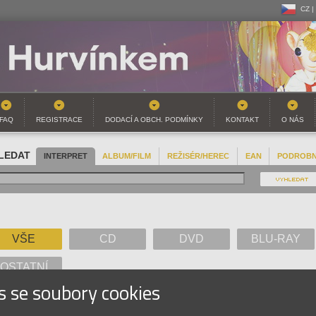
CZ |
CZ |
SK |
FAQ
REGISTRACE
DODACÍ A OBCH. PODMÍNKY
KONTAKT
O NÁS
LEDAT
INTERPRET
ALBUM/FILM
REŽISÉR/HEREC
EAN
PODROB
VŠE
CD
DVD
BLU-RAY
OSTATNÍ
s se soubory cookies
A
B
C
D
E
F
G
H
I
J
K
L
M
N
O
P
Q
R
S
T
U