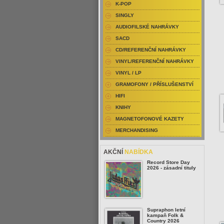
K-POP
SINGLY
AUDIOFILSKÉ NAHRÁVKY
SACD
CD/REFERENČNÍ NAHRÁVKY
VINYL/REFERENČNÍ NAHRÁVKY
VINYL / LP
GRAMOFONY / PŘÍSLUŠENSTVÍ
HIFI
KNIHY
MAGNETOFONOVÉ KAZETY
MERCHANDISING
AKČNÍ
NABÍDKA
Record Store Day
2026 - zásadní tituly
Supraphon letní
kampaň Folk &
Country 2026