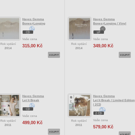
Hayes Gemma
Hayes Gemma
Bones+Longing
Bones+Longing / Vinyl
Vaše cena
Vaše cena
Rok vydání
Rok vydání
315,00 Kč
349,00 Kč
2014
2014
Hayes Gemma
Hayes Gemma
Let It Break
Let It Break / Limited Edition
/ 2CD
Vaše cena
Vaše cena
Rok vydání
Rok vydání
499,00 Kč
2011
2011
579,00 Kč