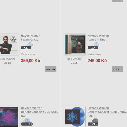
Hayes Hunter
Haynes Warren
I Want Crazy
Ashes & Dust
Vaše cena
Vaše cena
Rok vydání
Rok vydání
359,00 Kč
249,00 Kč
2015
2015
Haynes Warren
Haynes Warren
Benefit Concert / 3CD+2Blu-
Benefit Concert / Blue / Viny
ray
/ 2LP