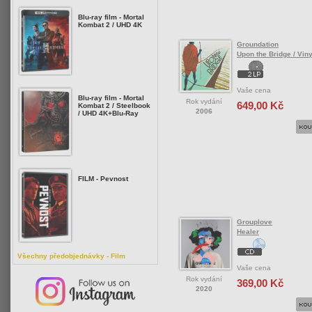
Blu-ray film - Mortal
Kombat 2 / UHD 4K
Groundation
Upon the Bridge / Viny
Vaše cena
Blu-ray film - Mortal
Rok vydání
649,00 Kč
Kombat 2 / Steelbook
2006
/ UHD 4K+Blu-Ray
FILM - Pevnost
Grouplove
Healer
Všechny předobjednávky - Film
Vaše cena
Rok vydání
369,00 Kč
2020