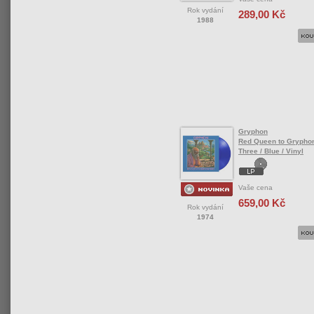
Rok vydání
289,00 Kč
1988
Gryphon
Red Queen to Grypho
Three / Blue / Vinyl
Vaše cena
659,00 Kč
Rok vydání
1974