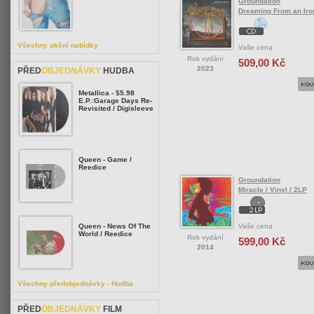
Groundation
Dreaming From an Iro
Všechny akční nabídky
Vaše cena
Rok vydání
509,00 Kč
2023
PŘED
OBJEDNÁVKY
HUDBA
Metallica - $5.98
E.P.:Garage Days Re-
Revisited / Digisleeve
Queen - Game /
Reedice
Groundation
Miracle / Vinyl / 2LP
Vaše cena
Queen - News Of The
World / Reedice
Rok vydání
599,00 Kč
2014
Všechny předobjednávky - Hudba
PŘED
OBJEDNÁVKY
FILM