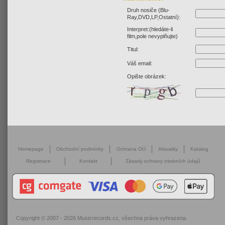
Druh nosiče (Blu-
Ray,DVD,LP,Ostatní):
Interpret:(hledáte-li
film,pole nevyplňujte)
Titul:
Váš email:
Opište obrázek:
Homepage
Obchodní podmínky
Ochrana OÚ
Aktuality
Katalog
Registrace
Kontakt
Zásady ochrany osobních údajů
Copyright © 2007 - 2026
Musicrecords.cz
, všechna práva vyhrazena.