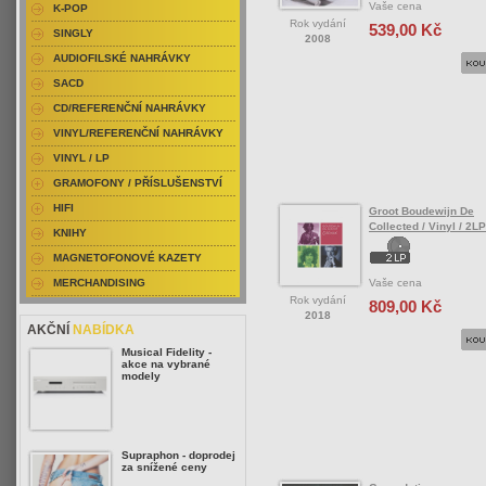
Vaše cena
K-POP
Rok vydání
539,00 Kč
SINGLY
2008
AUDIOFILSKÉ NAHRÁVKY
SACD
CD/REFERENČNÍ NAHRÁVKY
VINYL/REFERENČNÍ NAHRÁVKY
VINYL / LP
GRAMOFONY / PŘÍSLUŠENSTVÍ
HIFI
Groot Boudewijn De
Collected / Vinyl / 2LP
KNIHY
MAGNETOFONOVÉ KAZETY
Vaše cena
MERCHANDISING
Rok vydání
809,00 Kč
2018
AKČNÍ
NABÍDKA
Musical Fidelity -
akce na vybrané
modely
Supraphon - doprodej
za snížené ceny