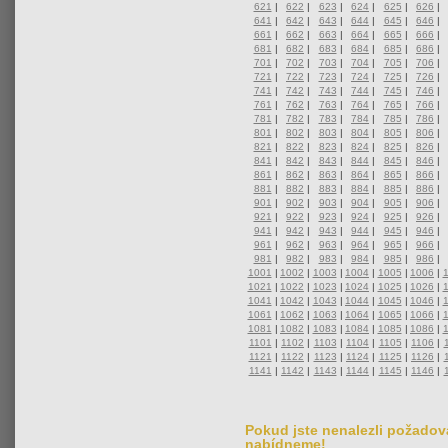
621
|
622
|
623
|
624
|
625
|
626
|
641
|
642
|
643
|
644
|
645
|
646
|
661
|
662
|
663
|
664
|
665
|
666
|
681
|
682
|
683
|
684
|
685
|
686
|
701
|
702
|
703
|
704
|
705
|
706
|
721
|
722
|
723
|
724
|
725
|
726
|
741
|
742
|
743
|
744
|
745
|
746
|
761
|
762
|
763
|
764
|
765
|
766
|
781
|
782
|
783
|
784
|
785
|
786
|
801
|
802
|
803
|
804
|
805
|
806
|
821
|
822
|
823
|
824
|
825
|
826
|
841
|
842
|
843
|
844
|
845
|
846
|
861
|
862
|
863
|
864
|
865
|
866
|
881
|
882
|
883
|
884
|
885
|
886
|
901
|
902
|
903
|
904
|
905
|
906
|
921
|
922
|
923
|
924
|
925
|
926
|
941
|
942
|
943
|
944
|
945
|
946
|
961
|
962
|
963
|
964
|
965
|
966
|
981
|
982
|
983
|
984
|
985
|
986
|
1001
|
1002
|
1003
|
1004
|
1005
|
1006
|
1021
|
1022
|
1023
|
1024
|
1025
|
1026
|
1041
|
1042
|
1043
|
1044
|
1045
|
1046
|
1061
|
1062
|
1063
|
1064
|
1065
|
1066
|
1081
|
1082
|
1083
|
1084
|
1085
|
1086
|
1101
|
1102
|
1103
|
1104
|
1105
|
1106
|
1121
|
1122
|
1123
|
1124
|
1125
|
1126
|
1141
|
1142
|
1143
|
1144
|
1145
|
1146
|
Pokud jste nenalezli požadova
nabídneme!