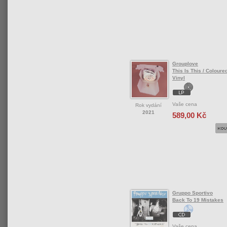
Grouplove
This Is This / Coloured
Vinyl
Vaše cena
Rok vydání
2021
589,00 Kč
Gruppo Sportivo
Back To 19 Mistakes
Vaše cena