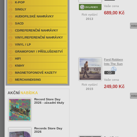
K-POP
Vaše cena
SINGLY
689,00 Kč
Rok vydání
AUDIOFILSKÉ NAHRÁVKY
2013
SACD
CD/REFERENČNÍ NAHRÁVKY
VINYL/REFERENČNÍ NAHRÁVKY
VINYL / LP
GRAMOFONY / PŘÍSLUŠENSTVÍ
HIFI
Ford Robben
Into The Sun
KNIHY
MAGNETOFONOVÉ KAZETY
Vaše cena
MERCHANDISING
Rok vydání
249,00 Kč
2015
AKČNÍ
NABÍDKA
Record Store Day
2026 - zásadní tituly
Records Store Day
2026