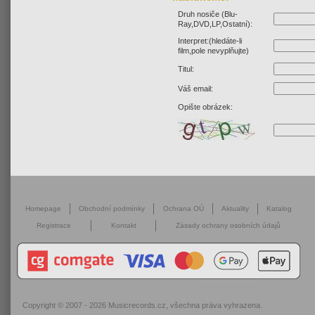
Druh nosiče (Blu-
Ray,DVD,LP,Ostatní):
Interpret:(hledáte-li
film,pole nevyplňujte)
Titul:
Váš email:
Opište obrázek:
Homepage
Obchodní podmínky
Ochrana OÚ
Aktuality
Katalog
Registrace
Kontakt
Zásady ochrany osobních údajů
Copyright © 2007 - 2026
Musicrecords.cz
, všechna práva vyhrazena.