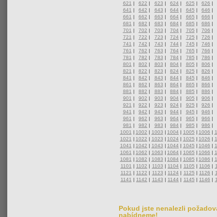
621
|
622
|
623
|
624
|
625
|
626
|
641
|
642
|
643
|
644
|
645
|
646
|
661
|
662
|
663
|
664
|
665
|
666
|
681
|
682
|
683
|
684
|
685
|
686
|
701
|
702
|
703
|
704
|
705
|
706
|
721
|
722
|
723
|
724
|
725
|
726
|
741
|
742
|
743
|
744
|
745
|
746
|
761
|
762
|
763
|
764
|
765
|
766
|
781
|
782
|
783
|
784
|
785
|
786
|
801
|
802
|
803
|
804
|
805
|
806
|
821
|
822
|
823
|
824
|
825
|
826
|
841
|
842
|
843
|
844
|
845
|
846
|
861
|
862
|
863
|
864
|
865
|
866
|
881
|
882
|
883
|
884
|
885
|
886
|
901
|
902
|
903
|
904
|
905
|
906
|
921
|
922
|
923
|
924
|
925
|
926
|
941
|
942
|
943
|
944
|
945
|
946
|
961
|
962
|
963
|
964
|
965
|
966
|
981
|
982
|
983
|
984
|
985
|
986
|
1001
|
1002
|
1003
|
1004
|
1005
|
1006
|
1021
|
1022
|
1023
|
1024
|
1025
|
1026
|
1041
|
1042
|
1043
|
1044
|
1045
|
1046
|
1061
|
1062
|
1063
|
1064
|
1065
|
1066
|
1081
|
1082
|
1083
|
1084
|
1085
|
1086
|
1101
|
1102
|
1103
|
1104
|
1105
|
1106
|
1121
|
1122
|
1123
|
1124
|
1125
|
1126
|
1141
|
1142
|
1143
|
1144
|
1145
|
1146
|
Pokud jste nenalezli požadova
nabídneme!