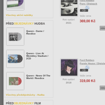
Ford Robben
Pure / Digipack
Všechny akční nabídky
Vaše cena
Rok vydání
369,00 Kč
2021
PŘED
OBJEDNÁVKY
HUDBA
Queen - Game /
Reedice
Queen - Live At
Wembley Stadium /
2CD
Ford Robben
Purple House / Digisl
Vaše cena
Queen - News Of The
World / Reedice
Rok vydání
319,00 Kč
2018
Všechny předobjednávky - Hudba
PŘED
OBJEDNÁVKY
FILM