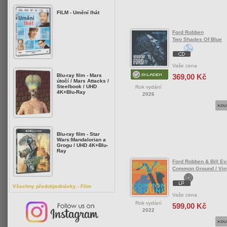
FILM - Umění lhát
Ford Robben
Two Shades Of Blue
Vaše cena
369,00 Kč
Blu-ray film - Mars
útočí / Mars Attacks /
Steelbook / UHD
Rok vydání
4K+Blu-Ray
2026
Blu-ray film - Star
Wars:Mandalorian a
Grogu / UHD 4K+Blu-
Ray
Ford Robben & Bill E
Common Ground / Vin
Všechny předobjednávky - Film
Vaše cena
Rok vydání
599,00 Kč
2022