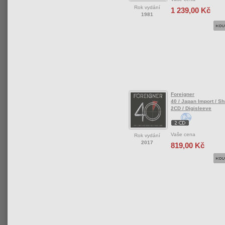
Rok vydání
1 239,00 Kč
1981
Foreigner
40 / Japan Import / S
2CD / Digisleeve
Vaše cena
Rok vydání
2017
819,00 Kč