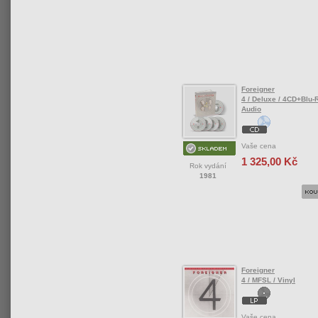
Foreigner
4 / Deluxe / 4CD+Blu-
Audio
Vaše cena
1 325,00 Kč
Rok vydání
1981
Foreigner
4 / MFSL / Vinyl
Vaše cena