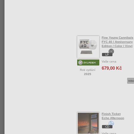
Fine Young Cannibals
FYC 40 / Anniversary
Edition / Color / Vinyl
Vaše cena
679,00 Kč
Rok vydání
2025
Finish Ticket
Echo Afternoon
Vaše cena