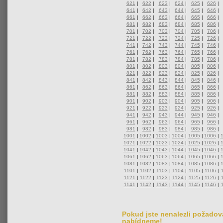
621
|
622
|
623
|
624
|
625
|
626
|
641
|
642
|
643
|
644
|
645
|
646
|
661
|
662
|
663
|
664
|
665
|
666
|
681
|
682
|
683
|
684
|
685
|
686
|
701
|
702
|
703
|
704
|
705
|
706
|
721
|
722
|
723
|
724
|
725
|
726
|
741
|
742
|
743
|
744
|
745
|
746
|
761
|
762
|
763
|
764
|
765
|
766
|
781
|
782
|
783
|
784
|
785
|
786
|
801
|
802
|
803
|
804
|
805
|
806
|
821
|
822
|
823
|
824
|
825
|
826
|
841
|
842
|
843
|
844
|
845
|
846
|
861
|
862
|
863
|
864
|
865
|
866
|
881
|
882
|
883
|
884
|
885
|
886
|
901
|
902
|
903
|
904
|
905
|
906
|
921
|
922
|
923
|
924
|
925
|
926
|
941
|
942
|
943
|
944
|
945
|
946
|
961
|
962
|
963
|
964
|
965
|
966
|
981
|
982
|
983
|
984
|
985
|
986
|
1001
|
1002
|
1003
|
1004
|
1005
|
1006
|
1021
|
1022
|
1023
|
1024
|
1025
|
1026
|
1041
|
1042
|
1043
|
1044
|
1045
|
1046
|
1061
|
1062
|
1063
|
1064
|
1065
|
1066
|
1081
|
1082
|
1083
|
1084
|
1085
|
1086
|
1101
|
1102
|
1103
|
1104
|
1105
|
1106
|
1121
|
1122
|
1123
|
1124
|
1125
|
1126
|
1141
|
1142
|
1143
|
1144
|
1145
|
1146
|
Pokud jste nenalezli požadova
nabídneme!