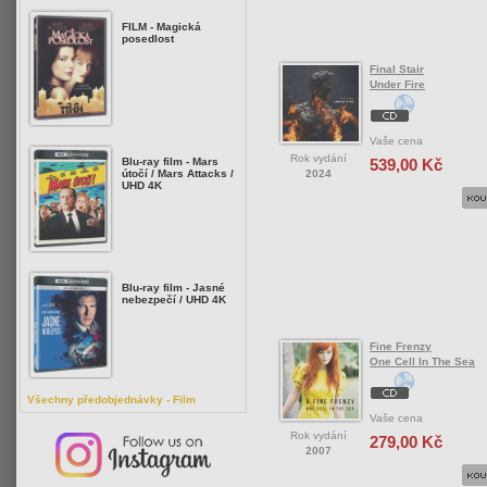
FILM - Magická
posedlost
Final Stair
Under Fire
Vaše cena
Rok vydání
539,00 Kč
Blu-ray film - Mars
2024
útočí / Mars Attacks /
UHD 4K
Blu-ray film - Jasné
nebezpečí / UHD 4K
Fine Frenzy
One Cell In The Sea
Všechny předobjednávky - Film
Vaše cena
Rok vydání
279,00 Kč
2007