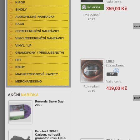
Vaše cena
K-POP
359,00 Kč
SINGLY
Rok vydání
AUDIOFILSKÉ NAHRÁVKY
2023
SACD
CD/REFERENČNÍ NAHRÁVKY
VINYL/REFERENČNÍ NAHRÁVKY
VINYL / LP
GRAMOFONY / PŘÍSLUŠENSTVÍ
HIFI
Filter
Crazy Eyes
KNIHY
MAGNETOFONOVÉ KAZETY
Vaše cena
MERCHANDISING
Rok vydání
419,00 Kč
2016
AKČNÍ
NABÍDKA
Records Store Day
2026
Pro-Ject RPM 3
Carbon: nejlepší
gramofon roku EISA