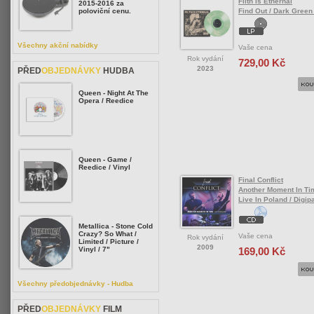
Filth Is Ethernal
2015-2016 za
Find Out / Dark Green 
poloviční cenu.
Všechny akční nabídky
Vaše cena
Rok vydání
729,00 Kč
2023
PŘED
OBJEDNÁVKY
HUDBA
Queen - Night At The
Opera / Reedice
Queen - Game /
Reedice / Vinyl
Final Conflict
Another Moment In Ti
Live In Poland / Digip
Metallica - Stone Cold
Crazy? So What /
Vaše cena
Rok vydání
Limited / Picture /
2009
169,00 Kč
Vinyl / 7"
Všechny předobjednávky - Hudba
PŘED
OBJEDNÁVKY
FILM