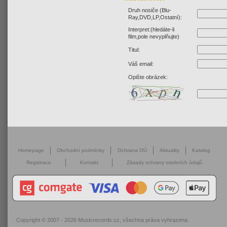
Druh nosiče (Blu-
Ray,DVD,LP,Ostatní):
Interpret:(hledáte-li
film,pole nevyplňujte)
Titul:
Váš email:
Opište obrázek:
Homepage
Obchodní podmínky
Ochrana OÚ
Aktuality
Katalog
Registrace
Kontakt
Zásady ochrany osobních údajů
Copyright © 2007 - 2026
Musicrecords.cz
, všechna práva vyhrazena.