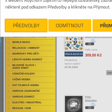
s webem. Abychom zajistili co nejlepší uživatelský zážit
RAP / HIP HOP DOMÁCÍ
některé pod odkazem Předvolby a klikněte na Přijmout.
RAP / HIP HOP ZAHRANIČNÍ
BLU-RAY / HUDBA
Tabulkový výpis
DVD / HUDBA
PŘEDVOLBY
ODMÍTNOUT
PŘIJ
ROCK/POP ZAHRANIČ
PUNK / HARDCORE
ACID JAZZ / TRIP HOP
Fila Brazillia
TECHNO / TRANCE / HOUSE
Black Market Gardeni
WORLD MUSIC
RELAXACE / AMBIENT
Vaše cena
NAHRÁVKY PRO DĚTI
309,00 Kč
LIDOVÁ HUDBA DOMÁCÍ
Předběžné
datum vydání:
MLUVENÉ SLOVO /
25.09.2026
AUDIO KNIHY
VÁNOČNÍ KOLEDY
VÁŽNÁ HUDBA
OST FILMOVÁ HUDBA
VARIOUS ZAHRANIČNÍ
VARIOUS DOMÁCÍ
Filter
Algorithm
ELECTRO / INDUSTRIAL
REGGAE / DUB