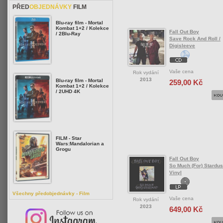
PŘED
OBJEDNÁVKY
FILM
Blu-ray film - Mortal
Kombat 1+2 / Kolekce
Fall Out Boy
/ 2Blu-Ray
Save Rock And Roll /
Digisleeve
Vaše cena
Rok vydání
2013
Blu-ray film - Mortal
259,00 Kč
Kombat 1+2 / Kolekce
/ 2UHD 4K
FILM - Star
Wars:Mandalorian a
Grogu
Fall Out Boy
So Much (For) Stardust
Vinyl
Všechny předobjednávky - Film
Vaše cena
Rok vydání
2023
649,00 Kč