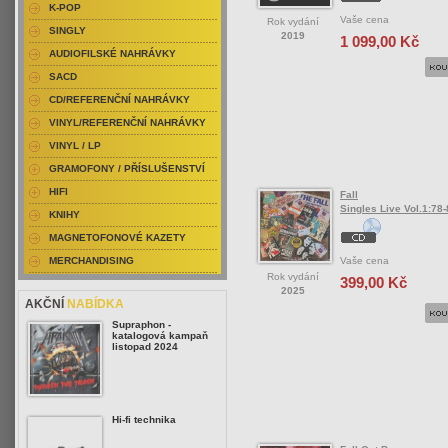
K-POP
Vaše cena
Rok vydání
SINGLY
2019
1 099,00 Kč
AUDIOFILSKÉ NAHRÁVKY
SACD
CD/REFERENČNÍ NAHRÁVKY
VINYL/REFERENČNÍ NAHRÁVKY
VINYL / LP
GRAMOFONY / PŘÍSLUŠENSTVÍ
HIFI
Fall
Singles Live Vol.1:78
KNIHY
MAGNETOFONOVÉ KAZETY
Vaše cena
MERCHANDISING
Rok vydání
399,00 Kč
2025
AKČNÍ
NABÍDKA
Supraphon -
katalogová kampaň
listopad 2024
Hi-fi technika