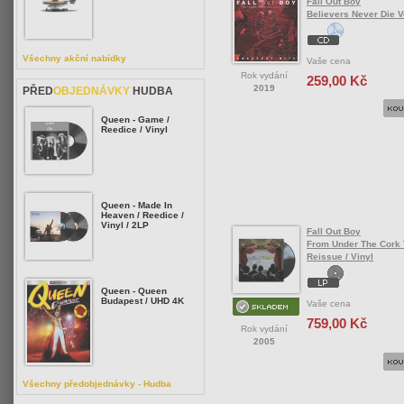
Fall Out Boy
Believers Never Die V
Všechny akční nabídky
Vaše cena
Rok vydání
259,00 Kč
2019
PŘED
OBJEDNÁVKY
HUDBA
Queen - Game /
Reedice / Vinyl
Queen - Made In
Heaven / Reedice /
Vinyl / 2LP
Fall Out Boy
From Under The Cork 
Reissue / Vinyl
Queen - Queen
Budapest / UHD 4K
Vaše cena
759,00 Kč
Rok vydání
2005
Všechny předobjednávky - Hudba