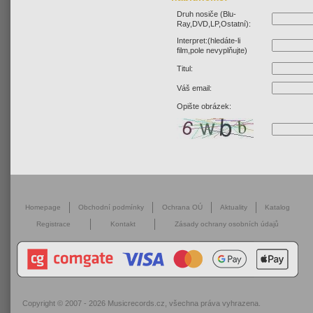
Druh nosiče (Blu-
Ray,DVD,LP,Ostatní):
Interpret:(hledáte-li
film,pole nevyplňujte)
Titul:
Váš email:
Opište obrázek:
Homepage
Obchodní podmínky
Ochrana OÚ
Aktuality
Katalog
Registrace
Kontakt
Zásady ochrany osobních údajů
Copyright © 2007 - 2026
Musicrecords.cz
, všechna práva vyhrazena.