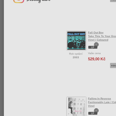
Fall Out Boy
Take This To Your Gra
Vinyl / Coloured
Vaše cena
Rok vydání
2003
529,00 Kč
Falling In Reverse
Fashionably Late / Col
Vinyl