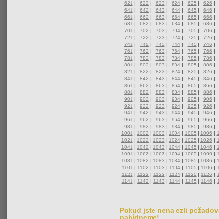
621
|
622
|
623
|
624
|
625
|
626
|
641
|
642
|
643
|
644
|
645
|
646
|
661
|
662
|
663
|
664
|
665
|
666
|
681
|
682
|
683
|
684
|
685
|
686
|
701
|
702
|
703
|
704
|
705
|
706
|
721
|
722
|
723
|
724
|
725
|
726
|
741
|
742
|
743
|
744
|
745
|
746
|
761
|
762
|
763
|
764
|
765
|
766
|
781
|
782
|
783
|
784
|
785
|
786
|
801
|
802
|
803
|
804
|
805
|
806
|
821
|
822
|
823
|
824
|
825
|
826
|
841
|
842
|
843
|
844
|
845
|
846
|
861
|
862
|
863
|
864
|
865
|
866
|
881
|
882
|
883
|
884
|
885
|
886
|
901
|
902
|
903
|
904
|
905
|
906
|
921
|
922
|
923
|
924
|
925
|
926
|
941
|
942
|
943
|
944
|
945
|
946
|
961
|
962
|
963
|
964
|
965
|
966
|
981
|
982
|
983
|
984
|
985
|
986
|
1001
|
1002
|
1003
|
1004
|
1005
|
1006
|
1021
|
1022
|
1023
|
1024
|
1025
|
1026
|
1041
|
1042
|
1043
|
1044
|
1045
|
1046
|
1061
|
1062
|
1063
|
1064
|
1065
|
1066
|
1081
|
1082
|
1083
|
1084
|
1085
|
1086
|
1101
|
1102
|
1103
|
1104
|
1105
|
1106
|
1121
|
1122
|
1123
|
1124
|
1125
|
1126
|
1141
|
1142
|
1143
|
1144
|
1145
|
1146
|
Pokud jste nenalezli požadova
nabídneme!