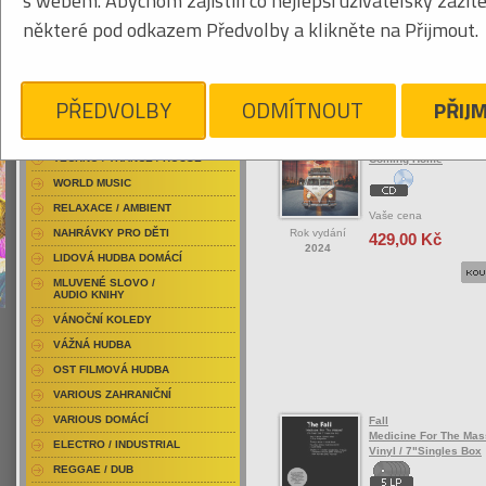
s webem. Abychom zajistili co nejlepší uživatelský zážit
RAP / HIP HOP DOMÁCÍ
některé pod odkazem Předvolby a klikněte na Přijmout.
RAP / HIP HOP ZAHRANIČNÍ
BLU-RAY / HUDBA
Tabulkový výpis
DVD / HUDBA
PŘEDVOLBY
ODMÍTNOUT
PŘIJ
ROCK/POP ZAHRANIČ
PUNK / HARDCORE
ACID JAZZ / TRIP HOP
Falcon Trails
TECHNO / TRANCE / HOUSE
Coming Home
WORLD MUSIC
RELAXACE / AMBIENT
Vaše cena
Rok vydání
NAHRÁVKY PRO DĚTI
429,00 Kč
2024
LIDOVÁ HUDBA DOMÁCÍ
MLUVENÉ SLOVO /
AUDIO KNIHY
VÁNOČNÍ KOLEDY
VÁŽNÁ HUDBA
OST FILMOVÁ HUDBA
VARIOUS ZAHRANIČNÍ
VARIOUS DOMÁCÍ
Fall
Medicine For The Mas
ELECTRO / INDUSTRIAL
Vinyl / 7"Singles Box
REGGAE / DUB