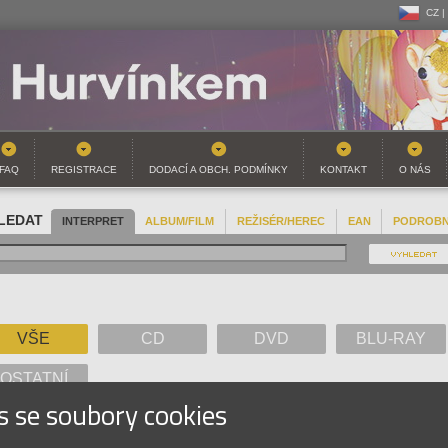
CZ |
CZ |
SK |
FAQ
REGISTRACE
DODACÍ A OBCH. PODMÍNKY
KONTAKT
O NÁS
LEDAT
INTERPRET
ALBUM/FILM
REŽISÉR/HEREC
EAN
PODROB
VŠE
CD
DVD
BLU-RAY
OSTATNÍ
s se soubory cookies
A
B
C
D
E
F
G
H
I
J
K
L
M
N
O
P
Q
R
S
T
U