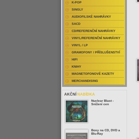
K-POP
SINGLY
AUDIOFILSKÉ NAHRÁVKY
SACD
CD/REFERENČNÍ NAHRÁVKY
VINYL/REFERENČNÍ NAHRÁVKY
VINYL / LP
GRAMOFONY / PŘÍSLUŠENSTVÍ
HIFI
KNIHY
MAGNETOFONOVÉ KAZETY
MERCHANDISING
AKČNÍ
NABÍDKA
Nuclear Blast -
Snížení cen
Boxy na CD, DVD a
Blu-Ray