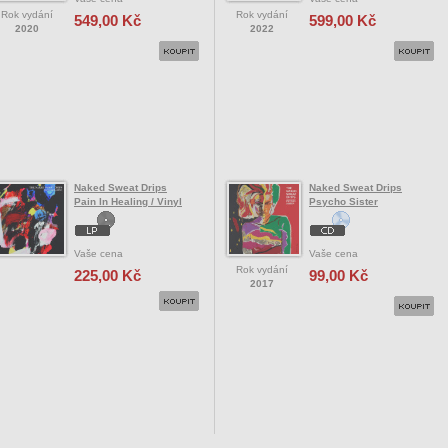
Rok vydání
Rok vydání
549,00 Kč
599,00 Kč
2020
2022
Naked Sweat Drips
Naked Sweat Drips
Pain In Healing / Vinyl
Psycho Sister
Vaše cena
Vaše cena
Rok vydání
225,00 Kč
99,00 Kč
2017