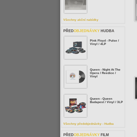
Všechny akční nabídky
PŘED
OBJEDNÁVKY
HUDBA
Pink Floyd - Pulse /
Vinyl / 4LP
Queen - Night At The
Opera / Reedice /
Vinyl
Queen - Queen
Budapest / Vinyl / 3LP
Všechny předobjednávky - Hudba
PŘED
OBJEDNÁVKY
FILM