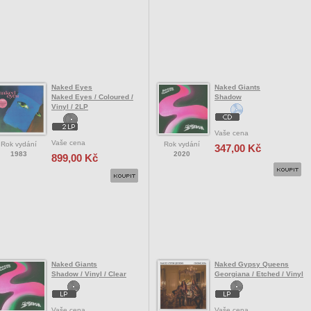
Naked Eyes
Naked Giants
Naked Eyes / Coloured /
Shadow
Vinyl / 2LP
Vaše cena
Vaše cena
Rok vydání
Rok vydání
347,00 Kč
1983
2020
899,00 Kč
Naked Giants
Naked Gypsy Queens
Shadow / Vinyl / Clear
Georgiana / Etched / Vinyl
Vaše cena
Vaše cena