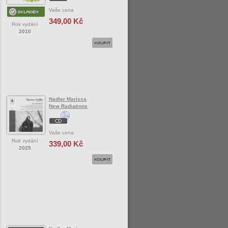
Vaše cena
349,00 Kč
Rok vydání
2010
Nadler Marissa
New Radiations
Vaše cena
Rok vydání
339,00 Kč
2025