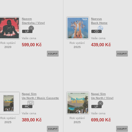
Naeem
Naevus
Startisha / Vinyl
Back Home
Vaše cena
Vaše cena
Rok vydání
Rok vydání
599,00 Kč
439,00 Kč
2020
2025
Nagai Sim
Nagai Sim
Up North / Music Cassette
Up North / Vinyl
Vaše cena
Vaše cena
Rok vydání
Rok vydání
389,00 Kč
699,00 Kč
2025
2025