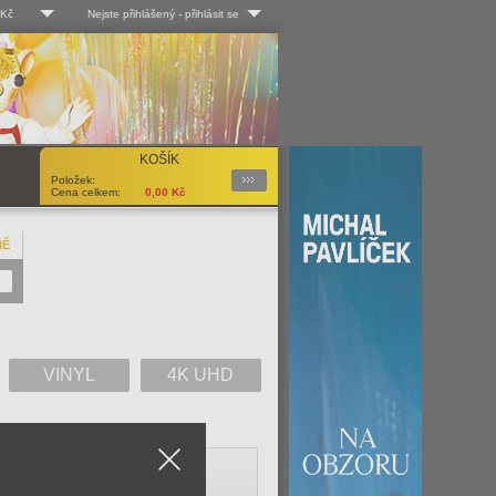
 Kč
Nejste přihlášený
-
přihlásit se
 Kč
Log-in
 EUR
Uživ. jméno:
KOŠÍK
Podrobnosti
Položek:
Heslo:
Cena celkem:
0,00
Kč
NĚ
Registrace
Zapomenuté heslo?
VINYL
4K UHD
Close
V
W
X
Y
Z
Vše