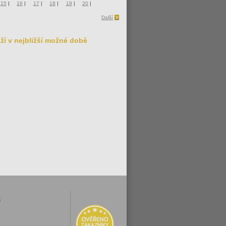
15
|
16
|
17
|
18
|
19
|
20
|
Další
ží v nejbližší možné době