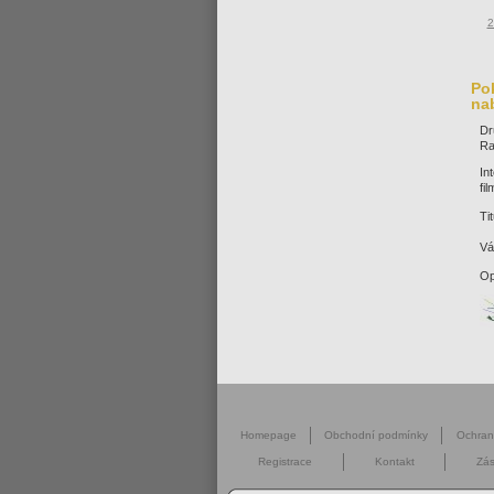
2
Pok
na
Dr
Ra
In
fi
Tit
Vá
Op
Homepage
Obchodní podmínky
Ochra
Registrace
Kontakt
Zás