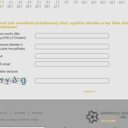
1
|
2
|
3
|
4
|
5
|
6
|
7
|
8
|
9
|
10
|
11
|
12
|
13
|
14
|
1
|
22
|
23
|
24
|
25
|
26
|
27
|
ud jste nenalezli požadovaný titul, vyplňte tabulku a my Vám zbo
bídneme!
uh nosiče (Blu-
y,DVD,LP,Ostatní):
terpret:(hledáte-li
lm,pole nevyplňujte)
ul:
š email:
ište obrázek:
na OÚ
Aktuality
Katalog
ady ochrany osobních údajů