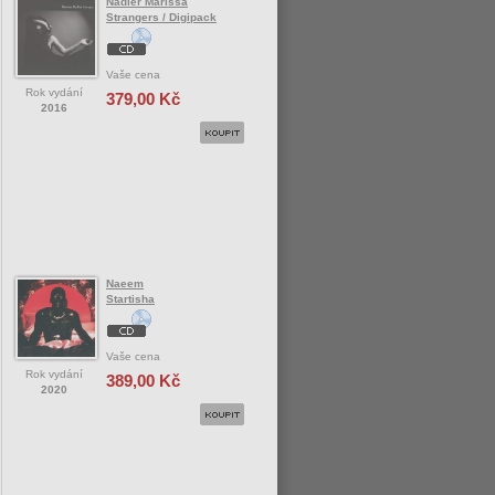
Nadler Marissa
Strangers / Digipack
Vaše cena
Rok vydání
379,00 Kč
2016
Naeem
Startisha
Vaše cena
Rok vydání
389,00 Kč
2020