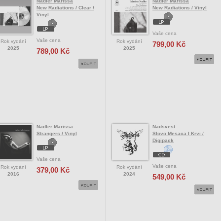
Nadler Marissa
Nadler Marissa
New Radiations / Clear /
New Radiations / Vinyl
Vinyl
Vaše cena
Vaše cena
Rok vydání
Rok vydání
799,00 Kč
2025
2025
789,00 Kč
Nadler Marissa
Nadsvest
Strangers / Vinyl
Slovo Mesaca I Krvi /
Digipack
Vaše cena
Vaše cena
Rok vydání
Rok vydání
379,00 Kč
2016
2024
549,00 Kč