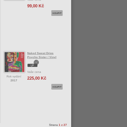
99,00 Kč
Naked Sweat Drips
Psycho Sister / Vinyl
Vaše cena
Rok vydání
225,00 Kč
2017
Strana
1 z 27