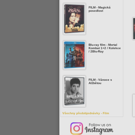
FILM - Magická
posedlost
Blu-ray film - Mortal
Kombat 1+2 / Kolekce
/ 2Blu-Ray
FILM - Vánoce s
Alžbětou
Všechny předobjednávky - Film