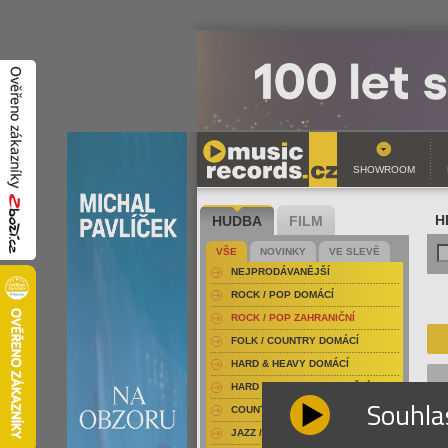
SHOWROOM
HUDBA
FILM
H
VŠE
NOVINKY
VE SLEVĚ
NEJPRODÁVANĚJŠÍ
ROCK / POP DOMÁCÍ
ROCK / POP ZAHRANIČNÍ
FOLK / COUNTRY DOMÁCÍ
HARD & HEAVY DOMÁCÍ
HARD & HEAVY ZAHRANIČNÍ
Souhla
COUNTRY
JAZZ / BLUES