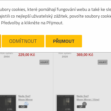
bory cookies, které pomáhají fungování webu a také ke sle
Seřadit podle:
jmén
stili co nejlepší uživatelský zážitek, povolte soubory cook
Tabulkový výpis
Předvolby a klikněte na Přijmout.
OCK/POP ZAHRANIČNÍ
N'Dour Youssou
N-Frequency
Best Of
Signs of Evolution
ODMÍTNOUT
PŘIJMOUT
Vaše cena
Vaše cena
Rok vydání
Rok vydání
229,00 Kč
369,00 Kč
2004
2020
Nada Surf
Nada Surf
Moon Mirror
Moon Mirror / Vinyl