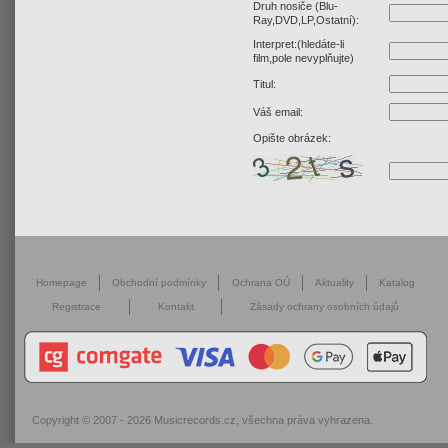
Druh nosiče (Blu-
Ray,DVD,LP,Ostatní):
Interpret:(hledáte-li
film,pole nevyplňujte)
Titul:
Váš email:
Opište obrázek:
Homepage
Obchodní podmínky
Ochrana OÚ
Aktuality
Katalog
Registrace
Kontakt
Zásady ochrany osobních údajů
Copyright © 2007 - 2026
Musicrecords.cz
, všechna práva vyhrazena.