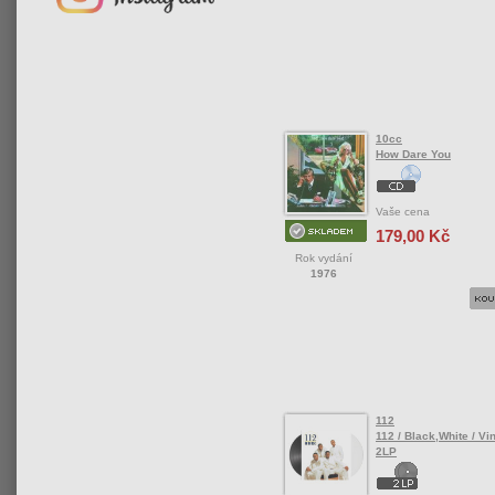
10cc
How Dare You
Vaše cena
179,00 Kč
Rok vydání
1976
112
112 / Black,White / Vin
2LP