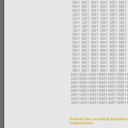
641
|
642
|
643
|
644
|
645
|
646
|
661
|
662
|
663
|
664
|
665
|
666
|
681
|
682
|
683
|
684
|
685
|
686
|
701
|
702
|
703
|
704
|
705
|
706
|
721
|
722
|
723
|
724
|
725
|
726
|
741
|
742
|
743
|
744
|
745
|
746
|
761
|
762
|
763
|
764
|
765
|
766
|
781
|
782
|
783
|
784
|
785
|
786
|
801
|
802
|
803
|
804
|
805
|
806
|
821
|
822
|
823
|
824
|
825
|
826
|
841
|
842
|
843
|
844
|
845
|
846
|
861
|
862
|
863
|
864
|
865
|
866
|
881
|
882
|
883
|
884
|
885
|
886
|
901
|
902
|
903
|
904
|
905
|
906
|
921
|
922
|
923
|
924
|
925
|
926
|
941
|
942
|
943
|
944
|
945
|
946
|
961
|
962
|
963
|
964
|
965
|
966
|
981
|
982
|
983
|
984
|
985
|
986
|
1001
|
1002
|
1003
|
1004
|
1005
|
1006
|
1021
|
1022
|
1023
|
1024
|
1025
|
1026
|
1041
|
1042
|
1043
|
1044
|
1045
|
1046
|
1061
|
1062
|
1063
|
1064
|
1065
|
1066
|
1081
|
1082
|
1083
|
1084
|
1085
|
1086
|
1101
|
1102
|
1103
|
1104
|
1105
|
1106
|
1121
|
1122
|
1123
|
1124
|
1125
|
1126
|
1141
|
1142
|
1143
|
1144
|
1145
|
1146
|
Pokud jste nenalezli požadova
nabídneme!