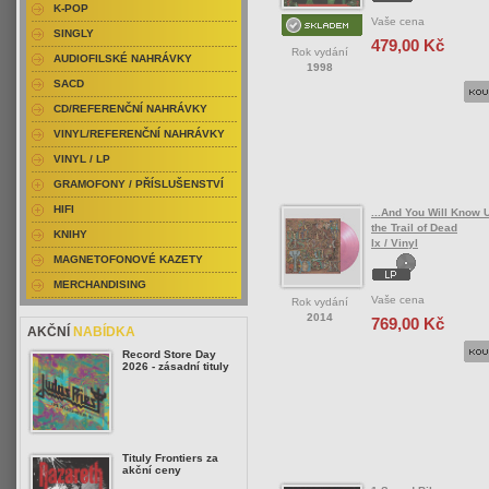
K-POP
Vaše cena
SINGLY
479,00 Kč
Rok vydání
AUDIOFILSKÉ NAHRÁVKY
1998
SACD
CD/REFERENČNÍ NAHRÁVKY
VINYL/REFERENČNÍ NAHRÁVKY
VINYL / LP
GRAMOFONY / PŘÍSLUŠENSTVÍ
HIFI
...And You Will Know 
the Trail of Dead
KNIHY
Ix / Vinyl
MAGNETOFONOVÉ KAZETY
MERCHANDISING
Vaše cena
Rok vydání
2014
769,00 Kč
AKČNÍ
NABÍDKA
Record Store Day
2026 - zásadní tituly
Tituly Frontiers za
akční ceny