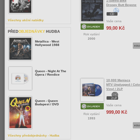
1-Speed Bike
Droopy Butt Begone
Všechny akční nabídky
Vaše cena
99,00 Kč
PŘED
OBJEDNÁVKY
HUDBA
Rok vydání
2000
Metallica - West
Hollywood 1988
Queen - Night At The
Opera / Reedice
10,000 Maniacs
MTV Unplugged / Colo
Vinyl / 2LP
Queen - Queen
Budapest / DVD
Vaše cena
999,00 Kč
Rok vydání
1993
Všechny předobjednávky - Hudba