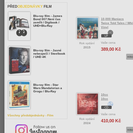
PŘED
OBJEDNÁVKY
FILM
Blu-ray film - James
10,000 Maniacs
Bond 007:Není čas
zemřít / Digibook /
Twice Told Tales / Whit
UHD+Blu-Ray
Vinyl
Vaše cena
Rok vydání
2015
389,00 Kč
Blu-ray film - Jasné
nebezpečí / Steelbook
/ UHD 4K
Blu-ray film - Star
Wars:Mandalorian a
Grogu / Blu-Ray
10cc
10cc
Vaše cena
Všechny předobjednávky - Film
Rok vydání
410,00 Kč
2024