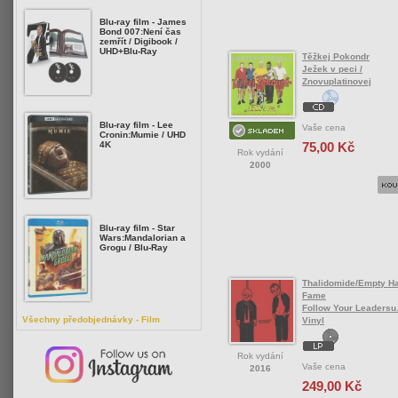
Blu-ray film - James
Bond 007:Není čas
zemřít / Digibook /
UHD+Blu-Ray
Těžkej Pokondr
Ježek v peci /
Znovuplatinovej
Blu-ray film - Lee
Vaše cena
Cronin:Mumie / UHD
75,00 Kč
4K
Rok vydání
2000
Blu-ray film - Star
Wars:Mandalorian a
Grogu / Blu-Ray
Thalidomide/Empty Ha
Fame
Follow Your Leadersu..
Všechny předobjednávky - Film
Vinyl
Rok vydání
Vaše cena
2016
249,00 Kč