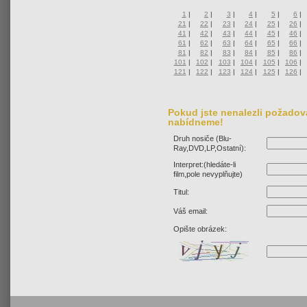
1
|
2
|
3
|
4
|
5
|
6
|
21
|
22
|
23
|
24
|
25
|
26
|
41
|
42
|
43
|
44
|
45
|
46
|
61
|
62
|
63
|
64
|
65
|
66
|
81
|
82
|
83
|
84
|
85
|
86
|
101
|
102
|
103
|
104
|
105
|
106
|
121
|
122
|
123
|
124
|
125
|
126
|
Pokud jste nenalezli požadova
nabídneme!
Druh nosiče (Blu-
Ray,DVD,LP,Ostatní):
Interpret:(hledáte-li
film,pole nevyplňujte)
Titul:
Váš email:
Opište obrázek: