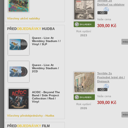
Terrible 2s
Dotýkat' sa oblakov
Všechny akční nabídky
Vaše cena
309,00 Kč
PŘED
OBJEDNÁVKY
HUDBA
Rok vydání
2023
Queen - Live At
Wembley Stadium / /
Vinyl / 3LP
Queen - Live At
Wembley Stadium /
2CD
Terrible 2s
Posledné letné dni /
Digipack
AC/DC - Beyond The
Band / Side Project
Vaše cena
Collection / Red /
309,00 Kč
Vinyl
Rok vydání
2026
Všechny předobjednávky - Hudba
PŘED
OBJEDNÁVKY
FILM