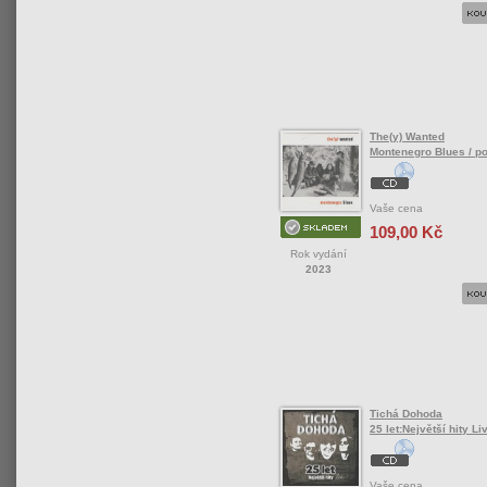
The(y) Wanted
Montenegro Blues / p
Vaše cena
109,00 Kč
Rok vydání
2023
Tichá Dohoda
25 let:Největší hity Li
Vaše cena