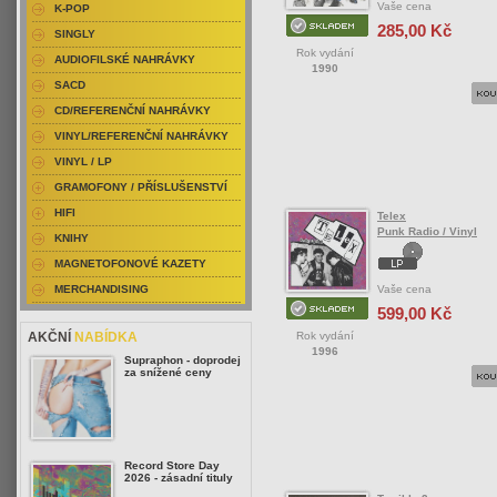
Vaše cena
K-POP
285,00 Kč
SINGLY
Rok vydání
AUDIOFILSKÉ NAHRÁVKY
1990
SACD
CD/REFERENČNÍ NAHRÁVKY
VINYL/REFERENČNÍ NAHRÁVKY
VINYL / LP
GRAMOFONY / PŘÍSLUŠENSTVÍ
HIFI
Telex
Punk Radio / Vinyl
KNIHY
MAGNETOFONOVÉ KAZETY
Vaše cena
MERCHANDISING
599,00 Kč
Rok vydání
AKČNÍ
NABÍDKA
1996
Supraphon - doprodej
za snížené ceny
Record Store Day
2026 - zásadní tituly