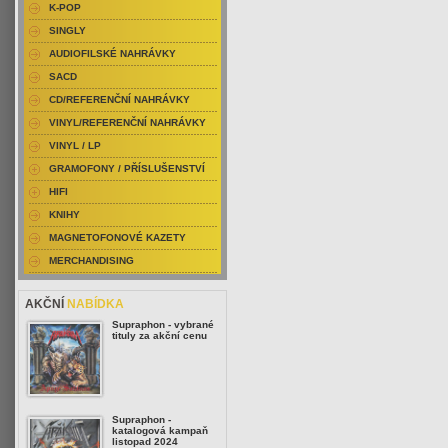
K-POP
SINGLY
AUDIOFILSKÉ NAHRÁVKY
SACD
CD/REFERENČNÍ NAHRÁVKY
VINYL/REFERENČNÍ NAHRÁVKY
VINYL / LP
GRAMOFONY / PŘÍSLUŠENSTVÍ
HIFI
KNIHY
MAGNETOFONOVÉ KAZETY
MERCHANDISING
AKČNÍ
NABÍDKA
Supraphon - vybrané
tituly za akční cenu
Supraphon -
katalogová kampaň
listopad 2024