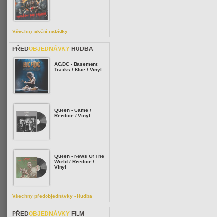
Všechny akční nabídky
PŘED
OBJEDNÁVKY
HUDBA
AC/DC - Basement
Tracks / Blue / Vinyl
Queen - Game /
Reedice / Vinyl
Queen - News Of The
World / Reedice /
Vinyl
Všechny předobjednávky - Hudba
PŘED
OBJEDNÁVKY
FILM