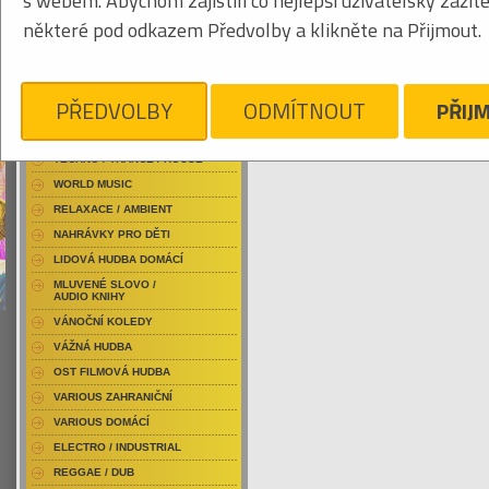
s webem. Abychom zajistili co nejlepší uživatelský zážit
RAP / HIP HOP DOMÁCÍ
některé pod odkazem Předvolby a klikněte na Přijmout.
RAP / HIP HOP ZAHRANIČNÍ
BLU-RAY / HUDBA
Tabulkový výpis
DVD / HUDBA
PŘEDVOLBY
ODMÍTNOUT
PŘIJ
ROCK/POP DOMÁCÍ
PUNK / HARDCORE
ACID JAZZ / TRIP HOP
Je nám líto, ale pro daný žánr/kategorii n
TECHNO / TRANCE / HOUSE
WORLD MUSIC
RELAXACE / AMBIENT
NAHRÁVKY PRO DĚTI
LIDOVÁ HUDBA DOMÁCÍ
MLUVENÉ SLOVO /
AUDIO KNIHY
VÁNOČNÍ KOLEDY
VÁŽNÁ HUDBA
OST FILMOVÁ HUDBA
VARIOUS ZAHRANIČNÍ
VARIOUS DOMÁCÍ
ELECTRO / INDUSTRIAL
REGGAE / DUB