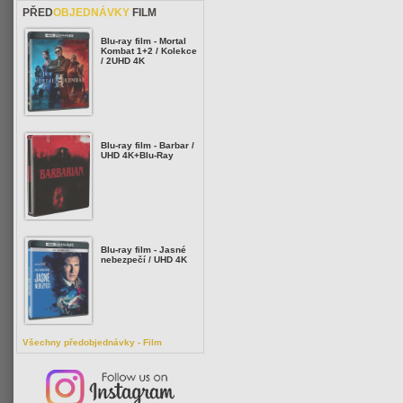
PŘED
OBJEDNÁVKY
FILM
Blu-ray film - Mortal
Kombat 1+2 / Kolekce
/ 2UHD 4K
Blu-ray film - Barbar /
UHD 4K+Blu-Ray
Blu-ray film - Jasné
nebezpečí / UHD 4K
Všechny předobjednávky - Film