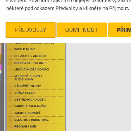
s webem. Abychom zajistili co nejlepší uživatelský zážit
RAP / HIP HOP DOMÁCÍ
některé pod odkazem Předvolby a klikněte na Přijmout.
RAP / HIP HOP ZAHRANIČNÍ
BLU-RAY / HUDBA
Obrázkový výpis
DVD / HUDBA
PŘEDVOLBY
ODMÍTNOUT
PŘIJ
ROCK/POP DOMÁCÍ
PUNK / HARDCORE
ACID JAZZ / TRIP HOP
Je nám líto, ale pro daný žánr/kategorii n
TECHNO / TRANCE / HOUSE
WORLD MUSIC
RELAXACE / AMBIENT
NAHRÁVKY PRO DĚTI
LIDOVÁ HUDBA DOMÁCÍ
MLUVENÉ SLOVO /
AUDIO KNIHY
VÁNOČNÍ KOLEDY
VÁŽNÁ HUDBA
OST FILMOVÁ HUDBA
VARIOUS ZAHRANIČNÍ
VARIOUS DOMÁCÍ
ELECTRO / INDUSTRIAL
REGGAE / DUB