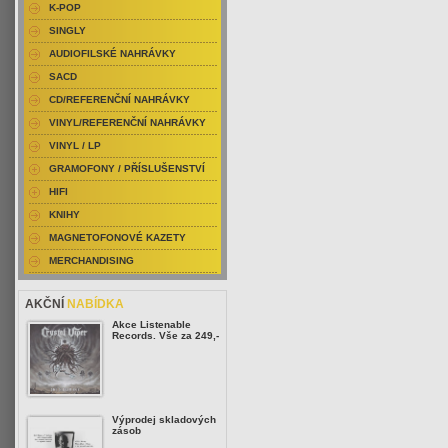
K-POP
SINGLY
AUDIOFILSKÉ NAHRÁVKY
SACD
CD/REFERENČNÍ NAHRÁVKY
VINYL/REFERENČNÍ NAHRÁVKY
VINYL / LP
GRAMOFONY / PŘÍSLUŠENSTVÍ
HIFI
KNIHY
MAGNETOFONOVÉ KAZETY
MERCHANDISING
AKČNÍ
NABÍDKA
Akce Listenable
Records. Vše za 249,-
Výprodej skladových
zásob