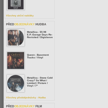
Všechny akční nabídky
PŘED
OBJEDNÁVKY
HUDBA
Metallica - $5.98
E.P.:Garage Days Re-
Revisited / Digisleeve
Queen - Basement
Tracks / Vinyl
Metallica - Stone Cold
Crazy? So What /
Limited / Picture /
Vinyl / 7"
Všechny předobjednávky - Hudba
PŘED
OBJEDNÁVKY
FILM