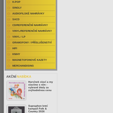
K-POP
SINGLY
AUDIOFILSKÉ NAHRÁVKY
SACD
CD/REFERENČNÍ NAHRÁVKY
VINYL/REFERENČNÍ NAHRÁVKY
VINYL / LP
GRAMOFONY / PŘÍSLUŠENSTVÍ
HIFI
KNIHY
MAGNETOFONOVÉ KAZETY
MERCHANDISING
AKČNÍ
NABÍDKA
Hurvínek slaví a my
slavíme s ním -
vybrané tituly za
zvýhodněnou cenu
Supraphon letní
kampaň Folk &
Country 2026