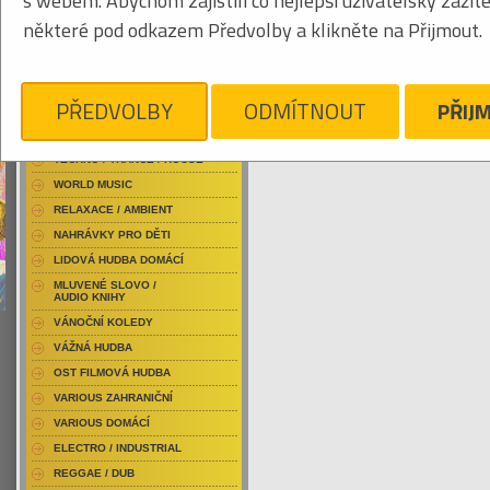
s webem. Abychom zajistili co nejlepší uživatelský zážit
RAP / HIP HOP DOMÁCÍ
některé pod odkazem Předvolby a klikněte na Přijmout.
RAP / HIP HOP ZAHRANIČNÍ
BLU-RAY / HUDBA
Obrázkový výpis
DVD / HUDBA
PŘEDVOLBY
ODMÍTNOUT
PŘIJ
ROCK/POP DOMÁCÍ
PUNK / HARDCORE
ACID JAZZ / TRIP HOP
Je nám líto, ale pro daný žánr/kategorii n
TECHNO / TRANCE / HOUSE
WORLD MUSIC
RELAXACE / AMBIENT
NAHRÁVKY PRO DĚTI
LIDOVÁ HUDBA DOMÁCÍ
MLUVENÉ SLOVO /
AUDIO KNIHY
VÁNOČNÍ KOLEDY
VÁŽNÁ HUDBA
OST FILMOVÁ HUDBA
VARIOUS ZAHRANIČNÍ
VARIOUS DOMÁCÍ
ELECTRO / INDUSTRIAL
REGGAE / DUB