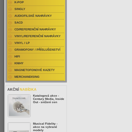
K-POP
SINGLY
AUDIOFILSKÉ NAHRÁVKY
SACD
CD/REFERENČNÍ NAHRÁVKY
VINYL/REFERENČNÍ NAHRÁVKY
VINYL / LP
GRAMOFONY / PŘÍSLUŠENSTVÍ
HIFI
KNIHY
MAGNETOFONOVÉ KAZETY
MERCHANDISING
AKČNÍ
NABÍDKA
Katalogová akce -
Century Media, Inside
Out - snížení cen
Musical Fidelity -
akce na vybrané
modely