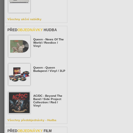
Všechny akční nabídky
PŘED
OBJEDNÁVKY
HUDBA
Queen - News Of The
World / Reedice /
Vinyl
Queen - Queen
Budapest / Vinyl / 3LP
AC/DC - Beyond The
Band / Side Project
Collection / Red /
Vinyl
Všechny předobjednávky - Hudba
PŘED
OBJEDNÁVKY
FILM