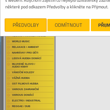
s webem. Abychom zajistili co nejlepší uživatelský zážit
RAP / HIP HOP DOMÁCÍ
některé pod odkazem Předvolby a klikněte na Přijmout.
RAP / HIP HOP ZAHRANIČNÍ
BLU-RAY / HUDBA
Obrázkový výpis
DVD / HUDBA
PŘEDVOLBY
ODMÍTNOUT
PŘIJ
ROCK/POP DOMÁCÍ
PUNK / HARDCORE
ACID JAZZ / TRIP HOP
Je nám líto, ale pro daný žánr/kategorii n
TECHNO / TRANCE / HOUSE
WORLD MUSIC
RELAXACE / AMBIENT
NAHRÁVKY PRO DĚTI
LIDOVÁ HUDBA DOMÁCÍ
MLUVENÉ SLOVO /
AUDIO KNIHY
VÁNOČNÍ KOLEDY
VÁŽNÁ HUDBA
OST FILMOVÁ HUDBA
VARIOUS ZAHRANIČNÍ
VARIOUS DOMÁCÍ
ELECTRO / INDUSTRIAL
REGGAE / DUB