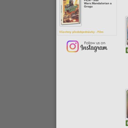
FILM - Star
Wars:Mandalorian a
Grogu
Všechny předobjednávky - Film