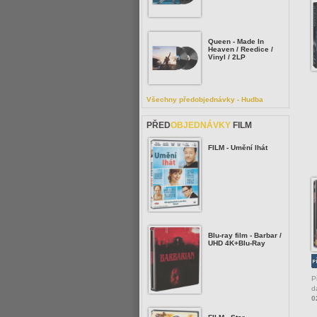
Queen - Made In
Heaven / Reedice /
Vinyl / 2LP
Všechny předobjednávky - Hudba
PŘED
OBJEDNÁVKY
FILM
FILM - Umění lhát
Blu-ray film - Barbar /
UHD 4K+Blu-Ray
P
d
0