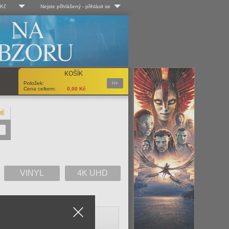
 Kč
Nejste přihlášený
-
přihlásit se
 Kč
Log-in
 EUR
Uživ. jméno:
KOŠÍK
Podrobnosti
Položek:
Heslo:
Cena celkem:
0,00
Kč
NĚ
Registrace
Zapomenuté heslo?
VINYL
4K UHD
Close
V
W
X
Y
Z
Vše