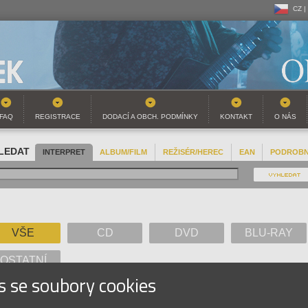
CZ |
CZ |
SK |
FAQ
REGISTRACE
DODACÍ A OBCH. PODMÍNKY
KONTAKT
O NÁS
LEDAT
INTERPRET
ALBUM/FILM
REŽISÉR/HEREC
EAN
PODROB
VŠE
CD
DVD
BLU-RAY
OSTATNÍ
s se soubory cookies
A
B
C
D
E
F
G
H
I
J
K
L
M
N
O
P
Q
R
S
T
U