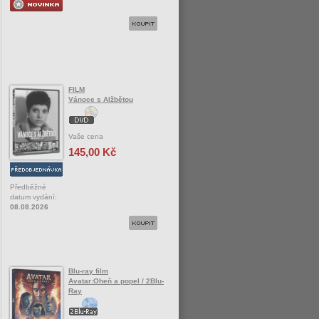
FILM
Vánoce s Alžbětou
Vaše cena
145,00 Kč
Předběžné
datum vydání:
08.08.2026
Blu-ray film
Avatar:Oheň a popel / 2Blu-
Ray