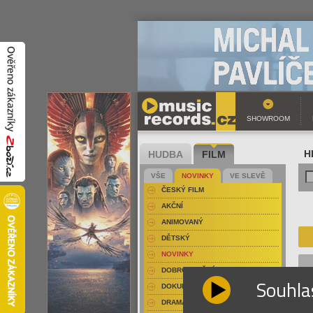
SHOWROOM
HUDBA
FILM
H
VŠE
NOVINKY
VE SLEVĚ
ČESKÝ FILM
AKČNÍ
ANIMOVANÝ
DĚTSKÝ
NOVINKY
DOBRODRUŽNÝ
Souhla
DOKUMENT-PŘÍRODOPISNÝ
DRAMA