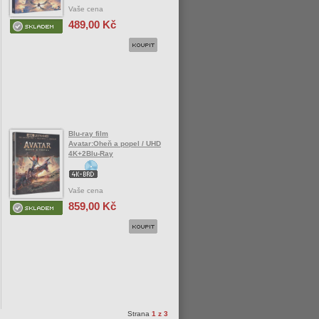
Vaše cena
489,00 Kč
Blu-ray film
Avatar:Oheň a popel / UHD
4K+2Blu-Ray
Vaše cena
859,00 Kč
Strana
1 z 3