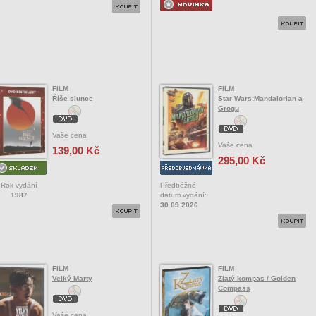
FILM
FILM
Říše slunce
Star Wars:Mandalorian a
Grogu
Vaše cena
Vaše cena
139,00 Kč
295,00 Kč
Rok vydání
Předběžné
1987
datum vydání:
30.09.2026
FILM
FILM
Velký Marty
Zlatý kompas / Golden
Compass
Vaše cena