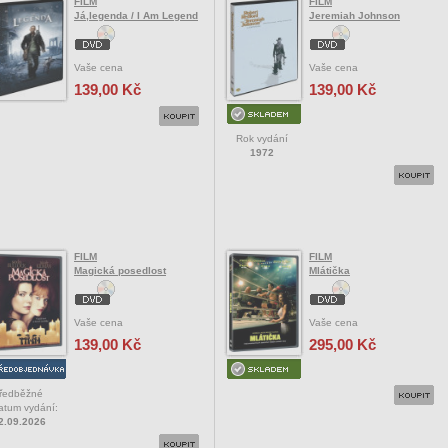
FILM
FILM
Já,legenda / I Am Legend
Jeremiah Johnson
Vaše cena
Vaše cena
139,00 Kč
139,00 Kč
Rok vydání
1972
FILM
FILM
Magická posedlost
Mlátička
Vaše cena
Vaše cena
139,00 Kč
295,00 Kč
ředběžné
atum vydání:
2.09.2026