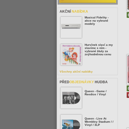
AKČNÍ
NABÍDKA
Musical Fidelity -
akce na vybrané
modely
Hurvínek slaví a my
slavíme s ním -
vybrané tituly za
zvýhodněnou cenu
Všechny akční nabídky
PŘED
OBJEDNÁVKY
HUDBA
Queen - Game /
Reedice / Vinyl
Queen - Live At
Wembley Stadium / /
Vinyl / 3LP