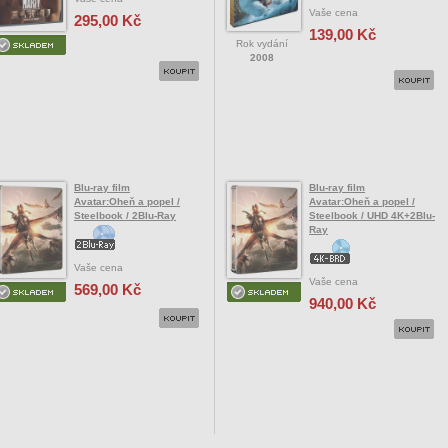
Vaše cena
295,00 Kč
139,00 Kč
Rok vydání
2008
Blu-ray film
Blu-ray film
Avatar:Oheň a popel /
Avatar:Oheň a popel /
Steelbook / 2Blu-Ray
Steelbook / UHD 4K+2Blu-
Ray
Vaše cena
Vaše cena
569,00 Kč
940,00 Kč