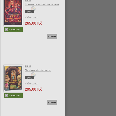
FILM
Krvavá nevěsta:Hra začíná
Vaše cena
265,00 Kč
FILM
Na skok do divočiny
Vaše cena
295,00 Kč