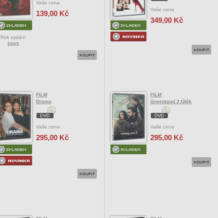
Vaše cena
Vaše cena
139,00 Kč
349,00 Kč
Rok vydání
2005
FILM
FILM
Drama
Greenland 2:Útěk
Vaše cena
Vaše cena
295,00 Kč
295,00 Kč