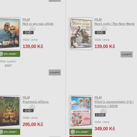
FILM
FILM
Než si pro nás přijde
Nový svět / The New World
Vaše cena
Vaše cena
139,00 Kč
139,00 Kč
Rok vydání
2007
FILM
FILM
Prachová příšera
Přání k narozeninám 1+2 /
Kolekce / 2DVD
Vaše cena
Vaše cena
295,00 Kč
349,00 Kč