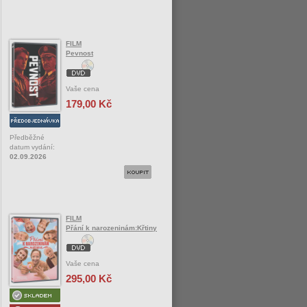
FILM
Pevnost
Vaše cena
179,00 Kč
Předběžné
datum vydání:
02.09.2026
FILM
Přání k narozeninám:Křtiny
Vaše cena
295,00 Kč