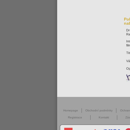
Pok
na
Dr
Ra
In
fi
Tit
Vá
Op
Homepage
Obchodní podmínky
Ochra
Registrace
Kontakt
Zás