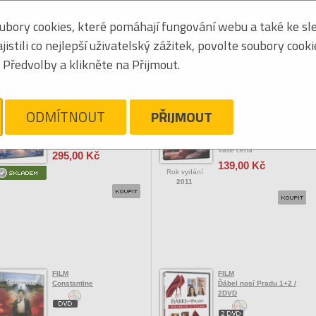
bory cookies, které pomáhají fungování webu a také ke sle
Seřadit podle:
základní
|
jmén
stili co nejlepší uživatelský zážitek, povolte soubory cook
Tabulkový výpis
Předvolby a klikněte na Přijmout.
OVINKY
FILM
FILM
Avatar:Oheň a popel
Bláznivá,zatracená láska /
ODMÍTNOUT
PŘIJMOUT
Crazy,Stupid Love
Vaše cena
Vaše cena
295,00 Kč
139,00 Kč
Rok vydání
2011
FILM
FILM
Constantine
Ďábel nosí Pradu 1+2 /
2DVD