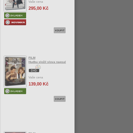
Vaše cena
295,00 Kč
FILM
Hudbu složil slova napsal
Vaše cena
139,00 Kč