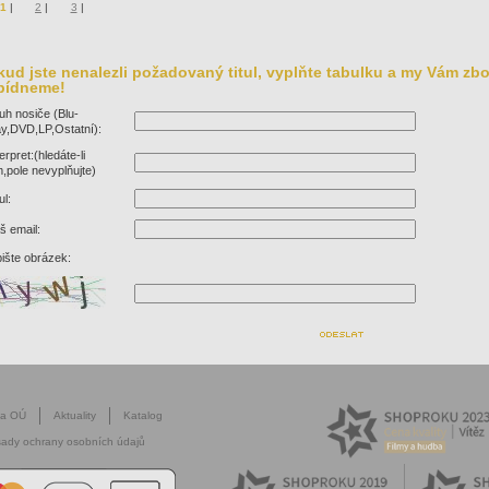
1
|
2
|
3
|
ud jste nenalezli požadovaný titul, vyplňte tabulku a my Vám zbo
bídneme!
uh nosiče (Blu-
y,DVD,LP,Ostatní):
terpret:(hledáte-li
lm,pole nevyplňujte)
ul:
š email:
ište obrázek:
na OÚ
Aktuality
Katalog
ady ochrany osobních údajů