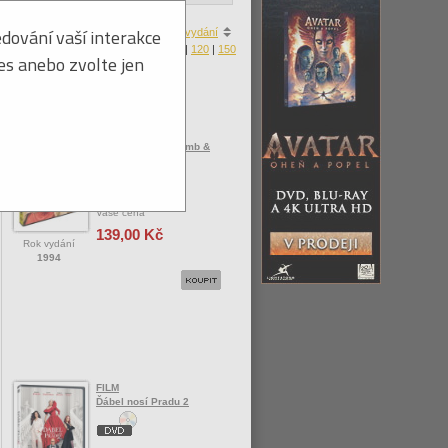
dování vaší interakce
a
|
ceny
|
zboží skladem
|
roku vydání
Produktů na stránku:
30
|
60
|
90
|
120
|
150
ies anebo zvolte jen
FILM
Blbý a blbější / Dumb &
Dumber
Vaše cena
139,00 Kč
Rok vydání
1994
FILM
Ďábel nosí Pradu 2