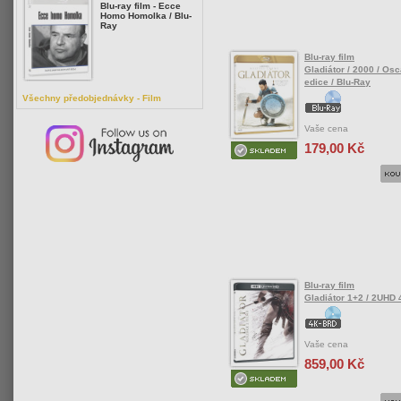
Blu-ray film - Ecce
Homo Homolka / Blu-
Ray
Blu-ray film
Gladiátor / 2000 / Os
edice / Blu-Ray
Všechny předobjednávky - Film
Vaše cena
179,00 Kč
Blu-ray film
Gladiátor 1+2 / 2UHD 
Vaše cena
859,00 Kč