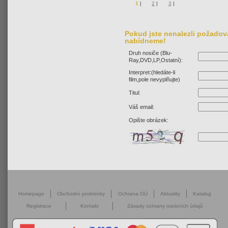
1
|
2
|
3
|
Pokud jste nenalezli požadova
nabídneme!
Druh nosiče (Blu-
Ray,DVD,LP,Ostatní):
Interpret:(hledáte-li
film,pole nevyplňujte)
Titul:
Váš email:
Opište obrázek:
Homepage
Obchodní podmínky
Ochrana OÚ
Aktuality
Katalog
Registrace
Kontakt
Zásady ochrany osobních údajů