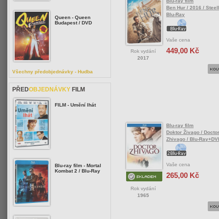
Blu-ray film
Ben Hur / 2016 / Steel
Blu-Ray
Queen - Queen
Budapest / DVD
Vaše cena
449,00 Kč
Rok vydání
2017
Všechny předobjednávky - Hudba
PŘED
OBJEDNÁVKY
FILM
FILM - Umění lhát
Blu-ray film
Doktor Živago / Docto
Zhivago / Blu-Ray+DV
Vaše cena
Blu-ray film - Mortal
Kombat 2 / Blu-Ray
265,00 Kč
Rok vydání
1965