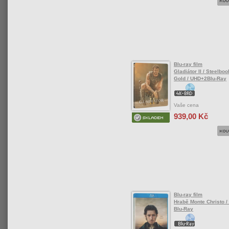
Blu-ray film
Gladiátor II / Steelboo
Gold / UHD+2Blu-Ray
Vaše cena
939,00 Kč
Blu-ray film
Hrabě Monte Christo /
Blu-Ray