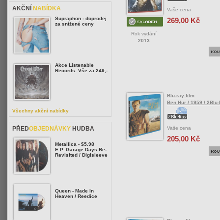
AKČNÍ
NABÍDKA
Vaše cena
Supraphon - doprodej
269,00 Kč
za snížené ceny
Rok vydání
2013
Akce Listenable
Records. Vše za 249,-
Blu-ray film
Ben Hur / 1959 / 2Blu
Všechny akční nabídky
Vaše cena
PŘED
OBJEDNÁVKY
HUDBA
205,00 Kč
Metallica - $5.98
E.P.:Garage Days Re-
Revisited / Digisleeve
Queen - Made In
Heaven / Reedice