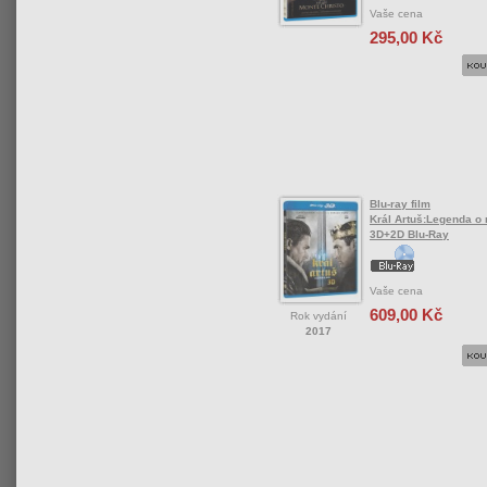
Vaše cena
295,00 Kč
Blu-ray film
Král Artuš:Legenda o 
3D+2D Blu-Ray
Vaše cena
609,00 Kč
Rok vydání
2017