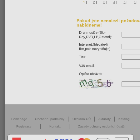
1
|
2
|
3
|
4
|
5
|
6
|
Pokud jste nenalezli požadova
nabídneme!
Druh nosiče (Blu-
Ray,DVD,LP,Ostatní):
Interpret:(hledáte-li
film,pole nevyplňujte)
Titul:
Váš email:
Opište obrázek:
Homepage
Obchodní podmínky
Ochrana OÚ
Aktuality
Katalog
Registrace
Kontakt
Zásady ochrany osobních údajů