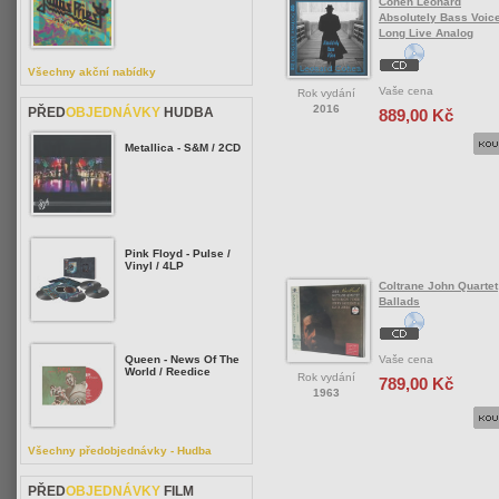
Cohen Leonard
Absolutely Bass Voice
Long Live Analog
Všechny akční nabídky
Vaše cena
Rok vydání
2016
PŘED
OBJEDNÁVKY
HUDBA
889,00 Kč
Metallica - S&M / 2CD
Pink Floyd - Pulse /
Vinyl / 4LP
Coltrane John Quartet
Ballads
Vaše cena
Queen - News Of The
World / Reedice
Rok vydání
789,00 Kč
1963
Všechny předobjednávky - Hudba
PŘED
OBJEDNÁVKY
FILM