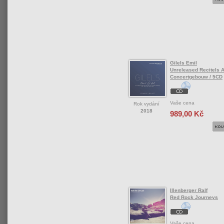
Gilels Emil
Unreleased Recitels A
Concertgebouw / 5CD
Vaše cena
Rok vydání
2018
989,00 Kč
Illenberger Ralf
Red Rock Journeys
Vaše cena