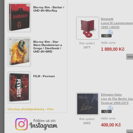
Blu-ray film - Barbar /
UHD 4K+Blu-Ray
Donizetti
Lucia Di Lammermoor,
1955 / HQCD
Blu-ray film - Star
Vaše cena
Rok vydání
Wars:Mandalorian a
1977
1 889,00 Kč
Grogu / Steelbook /
UHD 4K+BRD
FILM - Pevnost
Ellington Duke
Live At The Berlin Jaz
Festival 1969-1973
Všechny předobjednávky - Film
Vaše cena
Rok vydání
2022
408,00 Kč