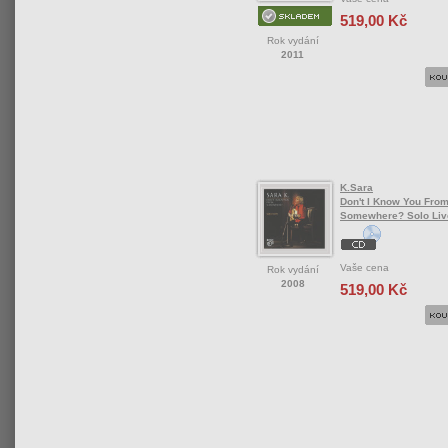
519,00 Kč
Rok vydání
2011
K.Sara
Don't I Know You Fro
Somewhere? Solo Liv
Vaše cena
Rok vydání
2008
519,00 Kč