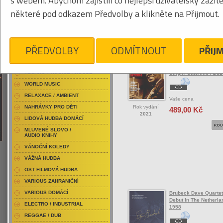
s webem. Abychom zajistili co nejlepší uživatelský zážit
RAP / HIP HOP DOMÁCÍ
některé pod odkazem Předvolby a klikněte na Přijmout.
RAP / HIP HOP ZAHRANIČNÍ
BLU-RAY / HUDBA
Tabulkový výpis
DVD / HUDBA
PŘEDVOLBY
ODMÍTNOUT
PŘIJ
CD/REFERENČNÍ NA
PUNK / HARDCORE
ACID JAZZ / TRIP HOP
Armstrong Louis
TECHNO / TRANCE / HOUSE
Singin' Satchmo / 2CD
WORLD MUSIC
RELAXACE / AMBIENT
Vaše cena
Rok vydání
NAHRÁVKY PRO DĚTI
489,00 Kč
2021
LIDOVÁ HUDBA DOMÁCÍ
MLUVENÉ SLOVO /
AUDIO KNIHY
VÁNOČNÍ KOLEDY
VÁŽNÁ HUDBA
OST FILMOVÁ HUDBA
VARIOUS ZAHRANIČNÍ
VARIOUS DOMÁCÍ
Brubeck Dave Quartet
Debut In The Netherla
ELECTRO / INDUSTRIAL
1958
REGGAE / DUB