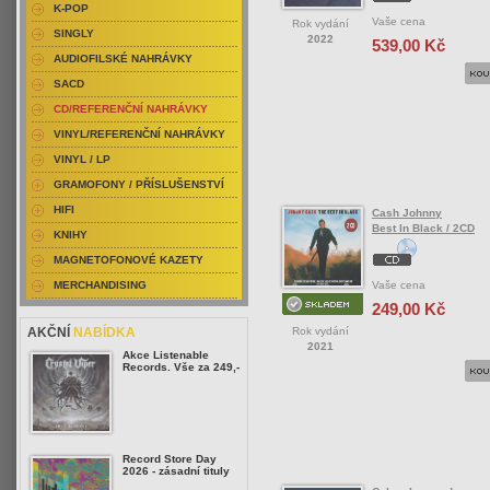
K-POP
Vaše cena
Rok vydání
SINGLY
2022
539,00 Kč
AUDIOFILSKÉ NAHRÁVKY
SACD
CD/REFERENČNÍ NAHRÁVKY
VINYL/REFERENČNÍ NAHRÁVKY
VINYL / LP
GRAMOFONY / PŘÍSLUŠENSTVÍ
HIFI
Cash Johnny
Best In Black / 2CD
KNIHY
MAGNETOFONOVÉ KAZETY
Vaše cena
MERCHANDISING
249,00 Kč
Rok vydání
AKČNÍ
NABÍDKA
2021
Akce Listenable
Records. Vše za 249,-
Record Store Day
2026 - zásadní tituly