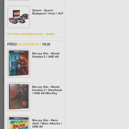
Queen - Queen
Budapest / Vinyl / 3LP
Všechny předobjednávky - Hudba
PŘED
OBJEDNÁVKY
FILM
Blu-ray film - Mortal
Kombat 2 / UHD 4K
Blu-ray film - Mortal
Kombat 2 / Steelbook
/ UHD 4K+Blu-Ray
Blu-ray film - Mars
útočí / Mars Attacks /
UHD 4K