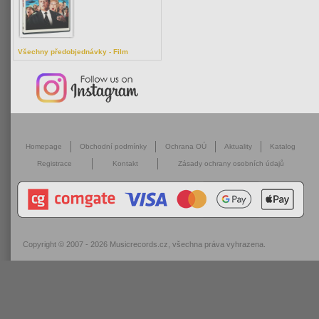
Všechny předobjednávky - Film
Homepage
Obchodní podmínky
Ochrana OÚ
Aktuality
Katalog
Registrace
Kontakt
Zásady ochrany osobních údajů
Copyright © 2007 - 2026
Musicrecords.cz
, všechna práva vyhrazena.