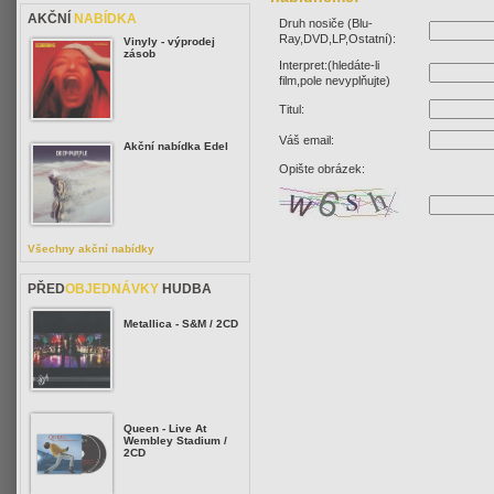
AKČNÍ
NABÍDKA
Druh nosiče (Blu-
Ray,DVD,LP,Ostatní):
Vinyly - výprodej
zásob
Interpret:(hledáte-li
film,pole nevyplňujte)
Titul:
Váš email:
Akční nabídka Edel
Opište obrázek:
Všechny akční nabídky
PŘED
OBJEDNÁVKY
HUDBA
Metallica - S&M / 2CD
Queen - Live At
Wembley Stadium /
2CD